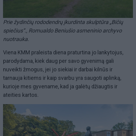
Prie žydinčių rododendrų įkurdinta skulptūra „Bičių
spiečius“., Romualdo Beniušio asmeninio archyvo
nuotrauka.
Viena KMM praleista diena praturtina jo lankytojus,
parodydama, kiek daug per savo gyvenimą gali
nuveikti žmogus, jei jo siekiai ir darbai kilnūs ir
tarnauja kitiems ir kaip svarbu yra saugoti aplinką,
kurioje mes gyvename, kad ja galėtų džiaugtis ir
ateities kartos.