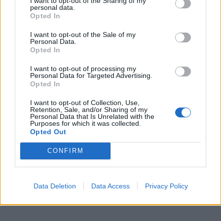
I want to opt-out of the Sharing of my
personal data.
Opted In
I want to opt-out of the Sale of my
Personal Data.
Šios išvykos organizatoriai Rūta ir Jeroen prie
Opted In
Vincento van Gogo šedevro „Kavinės terasa naktį“.,
I want to opt-out of processing my
Romualdo Beniušio asmeninio archyvo nuotrauka.
Personal Data for Targeted Advertising.
Opted In
Bet labiausiai lankytojus traukia vienas garsiausių
I want to opt-out of Collection, Use,
Vincento van Gogo kūrinių „Kavinės terasa naktį“,
Retention, Sale, and/or Sharing of my
Personal Data that Is Unrelated with the
nutapytas praėjus 6 mėn. po jo atvykimo į Prancūzijos
Purposes for which it was collected.
Opted Out
pietuose įsikūrusį Arlio miestą.
CONFIRM
Data Deletion
Data Access
Privacy Policy