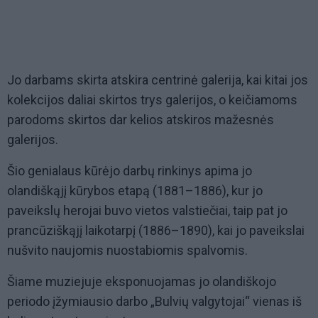
Jo darbams skirta atskira centrinė galerija, kai kitai jos
kolekcijos daliai skirtos trys galerijos, o keičiamoms
parodoms skirtos dar kelios atskiros mažesnės
galerijos.
Šio genialaus kūrėjo darbų rinkinys apima jo
olandiškąjį kūrybos etapą (1881–1886), kur jo
paveikslų herojai buvo vietos valstiečiai, taip pat jo
prancūziškąjį laikotarpį (1886–1890), kai jo paveikslai
nušvito naujomis nuostabiomis spalvomis.
Šiame muziejuje eksponuojamas jo olandiškojo
periodo įžymiausio darbo „Bulvių valgytojai“ vienas iš