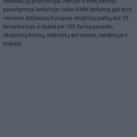
neblaško jų prižiūrėtojai, vienoje iš kelių kavinių
pasistiprinęs lankytojas toliau KMM lankymą gali tęsti
viename didžiausių Europoje skulptūrų parkų, kur 25
ha teritorijoje jo laukia per 160 žymių pasaulio
skulptorių kūrinių, išdėstytų ant žemės, vandenyje ir
erdvėje.