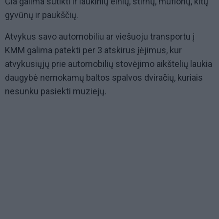
Čia galima sutikti ir laukinių elnių, stirnų, muflonų, kitų
gyvūnų ir paukščių.
Atvykus savo automobiliu ar viešuoju transportu į
KMM galima patekti per 3 atskirus įėjimus, kur
atvykusiųjų prie automobilių stovėjimo aikštelių laukia
daugybė nemokamų baltos spalvos dviračių, kuriais
nesunku pasiekti muziejų.