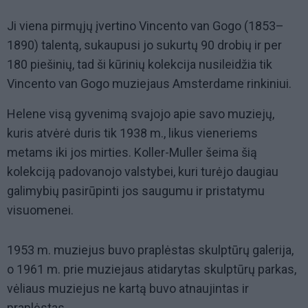
Ji viena pirmųjų įvertino Vincento van Gogo (1853–
1890) talentą, sukaupusi jo sukurtų 90 drobių ir per
180 piešinių, tad ši kūrinių kolekcija nusileidžia tik
Vincento van Gogo muziejaus Amsterdame rinkiniui.
Helene visą gyvenimą svajojo apie savo muziejų,
kuris atvėrė duris tik 1938 m., likus vieneriems
metams iki jos mirties. Koller-Muller šeima šią
kolekciją padovanojo valstybei, kuri turėjo daugiau
galimybių pasirūpinti jos saugumu ir pristatymu
visuomenei.
1953 m. muziejus buvo praplėstas skulptūrų galerija,
o 1961 m. prie muziejaus atidarytas skulptūrų parkas,
vėliaus muziejus ne kartą buvo atnaujintas ir
praplėstas.