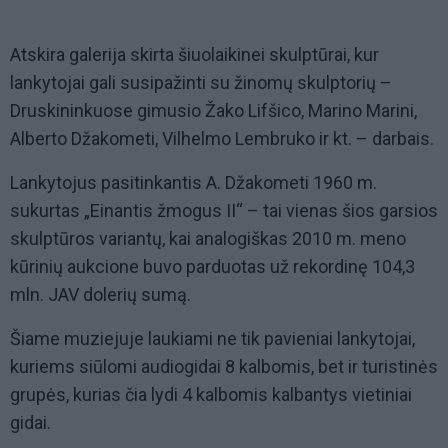
Atskira galerija skirta šiuolaikinei skulptūrai, kur
lankytojai gali susipažinti su žinomų skulptorių –
Druskininkuose gimusio Žako Lifšico, Marino Marini,
Alberto Džakometi, Vilhelmo Lembruko ir kt. – darbais.
Lankytojus pasitinkantis A. Džakometi 1960 m.
sukurtas „Einantis žmogus II“ – tai vienas šios garsios
skulptūros variantų, kai analogiškas 2010 m. meno
kūrinių aukcione buvo parduotas už rekordinę 104,3
mln. JAV dolerių sumą.
Šiame muziejuje laukiami ne tik pavieniai lankytojai,
kuriems siūlomi audiogidai 8 kalbomis, bet ir turistinės
grupės, kurias čia lydi 4 kalbomis kalbantys vietiniai
gidai.