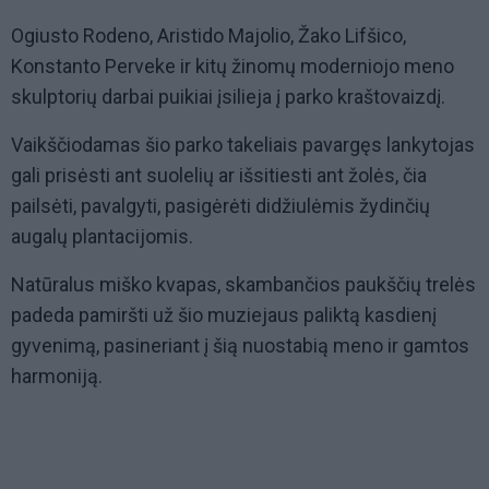
Ogiusto Rodeno, Aristido Majolio, Žako Lifšico,
Konstanto Perveke ir kitų žinomų moderniojo meno
skulptorių darbai puikiai įsilieja į parko kraštovaizdį.
Vaikščiodamas šio parko takeliais pavargęs lankytojas
gali prisėsti ant suolelių ar išsitiesti ant žolės, čia
pailsėti, pavalgyti, pasigėrėti didžiulėmis žydinčių
augalų plantacijomis.
Natūralus miško kvapas, skambančios paukščių trelės
padeda pamiršti už šio muziejaus paliktą kasdienį
gyvenimą, pasineriant į šią nuostabią meno ir gamtos
harmoniją.