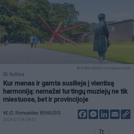
© Kröller-Müller muziejaus nuotr.
Kultūra
Kur menas ir gamta susilieja į vientisą
harmoniją: nemažai turtingų muziejų ne tik
miestuose, bet ir provincijoje
Facebook
Messenger
LinkedIn
Email
C
,
Romualdas BENIUŠIS
VE.LT
L
2024-07-06 08:01