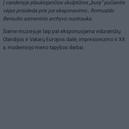
Į vandenyje plaukiojančios skulptūros „burę“ pučiantis
vėjas prisideda prie jos eksponavimo., Romualdo
Beniušio asmeninio archyvo nuotrauka.
Šiame muziejuje taip pat eksponuojama viduramžių
Olandijos ir Vakarų Europos dailė, impresionizmo ir XX
a. moderniojo meno tapybos darbai.