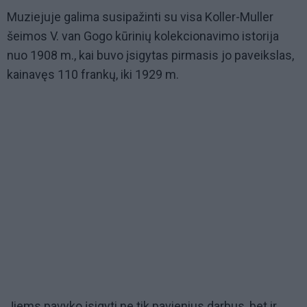
Muziejuje galima susipažinti su visa Koller-Muller
šeimos V. van Gogo kūrinių kolekcionavimo istorija
nuo 1908 m., kai buvo įsigytas pirmasis jo paveikslas,
kainavęs 110 frankų, iki 1929 m.
Jiems pavyko įsigyti ne tik pavienius darbus, bet ir