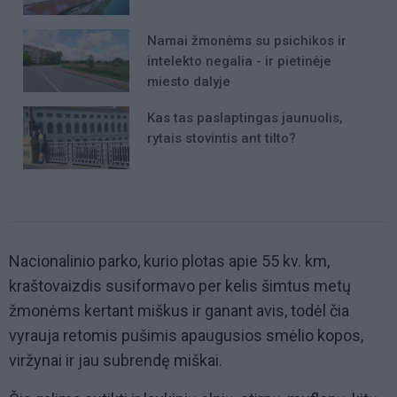
Namai žmonėms su psichikos ir
intelekto negalia - ir pietinėje
miesto dalyje
Kas tas paslaptingas jaunuolis,
rytais stovintis ant tilto?
Nacionalinio parko, kurio plotas apie 55 kv. km,
kraštovaizdis susiformavo per kelis šimtus metų
žmonėms kertant miškus ir ganant avis, todėl čia
vyrauja retomis pušimis apaugusios smėlio kopos,
viržynai ir jau subrendę miškai.