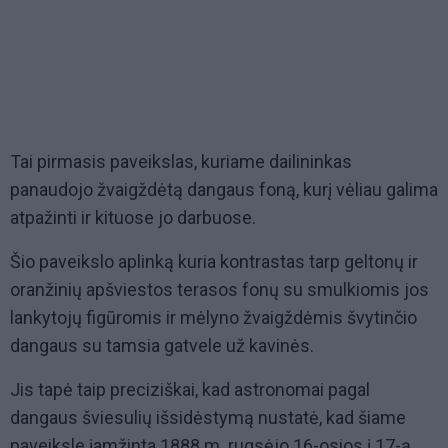
Tai pirmasis paveikslas, kuriame dailininkas
panaudojo žvaigždėtą dangaus foną, kurį vėliau galima
atpažinti ir kituose jo darbuose.
Šio paveikslo aplinką kuria kontrastas tarp geltonų ir
oranžinių apšviestos terasos fonų su smulkiomis jos
lankytojų figūromis ir mėlyno žvaigždėmis švytinčio
dangaus su tamsia gatvele už kavinės.
Jis tapė taip preciziškai, kad astronomai pagal
dangaus šviesulių išsidėstymą nustatė, kad šiame
paveiksle įamžinta 1888 m. rugsėjo 16-osios į 17-ą