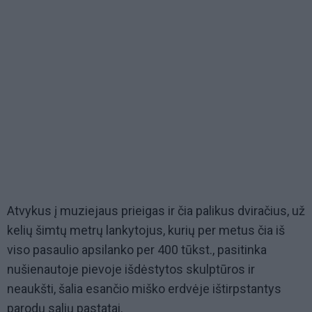
Atvykus į muziejaus prieigas ir čia palikus dviračius, už
kelių šimtų metrų lankytojus, kurių per metus čia iš
viso pasaulio apsilanko per 400 tūkst., pasitinka
nušienautoje pievoje išdėstytos skulptūros ir
neaukšti, šalia esančio miško erdvėje ištirpstantys
parodų salių pastatai.