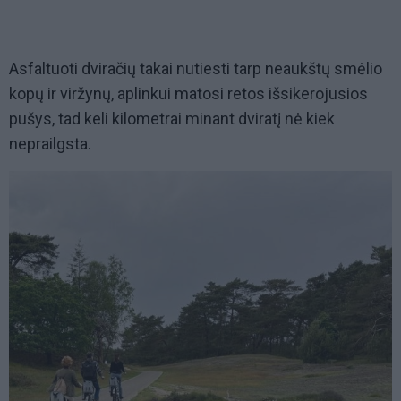
Asfaltuoti dviračių takai nutiesti tarp neaukštų smėlio
kopų ir viržynų, aplinkui matosi retos išsikerojusios
pušys, tad keli kilometrai minant dviratį nė kiek
neprailgsta.