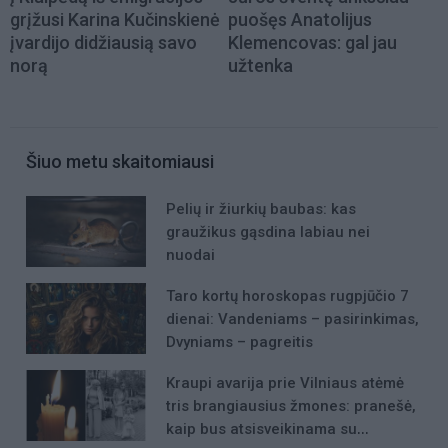
grįžusi Karina Kučinskienė
puošęs Anatolijus
įvardijo didžiausią savo
Klemencovas: gal jau
norą
užtenka
Šiuo metu skaitomiausi
Pelių ir žiurkių baubas: kas
graužikus gąsdina labiau nei
nuodai
Taro kortų horoskopas rugpjūčio 7
dienai: Vandeniams – pasirinkimas,
Dvyniams – pagreitis
Kraupi avarija prie Vilniaus atėmė
tris brangiausius žmones: pranešė,
kaip bus atsisveikinama su