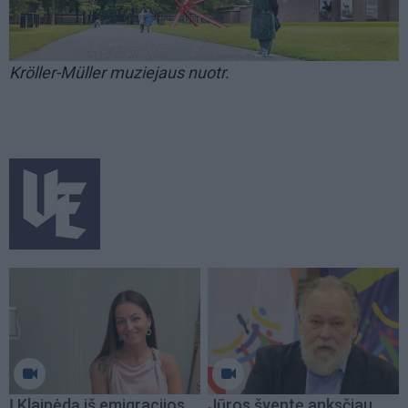
Kröller-Müller muziejaus nuotr.
Į Klaipėdą iš emigracijos
Jūros šventę anksčiau