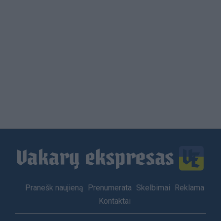
Load
More
Footer
Pranešk naujieną
Prenumerata
Skelbimai
Reklama
menu
Kontaktai