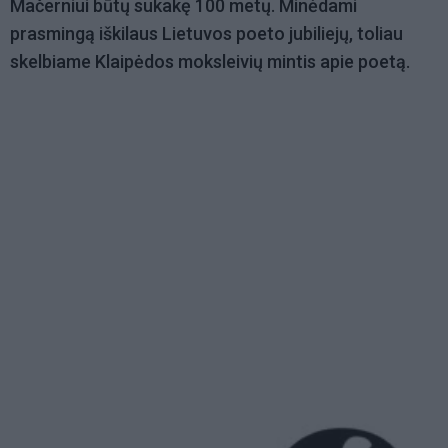
Mačerniui būtų sukakę 100 metų. Minėdami
prasmingą iškilaus Lietuvos poeto j
ubiliej
ų, toliau
skelbiame Klaipėdos moksleivių mintis apie poetą
.