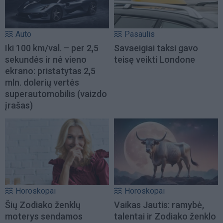
Auto
Pasaulis
Iki 100 km/val. – per 2,5
Savaeigiai taksi gavo
sekundės ir nė vieno
teisę veikti Londone
ekrano: pristatytas 2,5
mln. dolerių vertės
superautomobilis (vaizdo
įrašas)
Horoskopai
Horoskopai
Šių Zodiako ženklų
Vaikas Jautis: ramybė,
moterys sendamos
talentai ir Zodiako ženklo