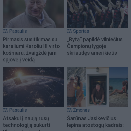
Pasaulis
Sportas
Pirmasis susitikimas su
„Rytą“ papildė vilniečius
karaliumi Karoliu III virto
Čempionų lygoje
košmaru: žvaigždė jam
skriaudęs amerikietis
spjovė į veidą
Pasaulis
Žmonės
Atsakui į naują rusų
Šarūnas Jasikevičius
technologiją sukurti
lepina atostogų kadrais: