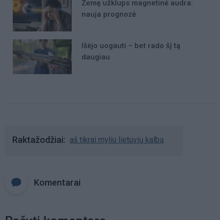
Žemę užklups magnetinė audra:
nauja prognozė
Išėjo uogauti – bet rado šį tą
daugiau
Raktažodžiai
aš tikrai myliu lietuvių kalbą
Komentarai