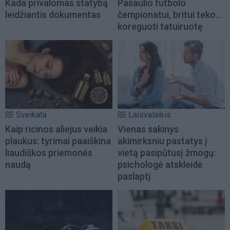
Kada privalomas statybą
Pasaulio futbolo
leidžiantis dokumentas
čempionatui, britui teko...
koreguoti tatuiruotę
Sveikata
Laisvalaikis
Kaip ricinos aliejus veikia
Vienas sakinys
plaukus: tyrimai paaiškina
akimirksniu pastatys į
liaudiškos priemonės
vietą pasipūtusį žmogų:
naudą
psichologė atskleidė
paslaptį