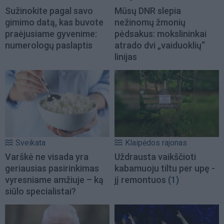
Sužinokite pagal savo
Mūsų DNR slepia
gimimo datą, kas buvote
nežinomų žmonių
praėjusiame gyvenime:
pėdsakus: mokslininkai
numerologų paslaptis
atrado dvi „vaiduoklių“
linijas
Sveikata
Klaipėdos rajonas
Varškė ne visada yra
Uždrausta vaikščioti
geriausias pasirinkimas
kabamuoju tiltu per upę -
vyresniame amžiuje – ką
jį remontuos
(1)
siūlo specialistai?