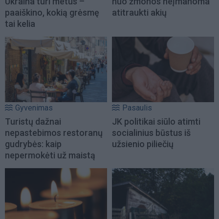
Ukraina turi metus –
nuo žmonos neįmanoma
paaiškino, kokią grėsmę
atitraukti akių
tai kelia
Gyvenimas
Pasaulis
Turistų dažnai
JK politikai siūlo atimti
nepastebimos restoranų
socialinius būstus iš
gudrybės: kaip
užsienio piliečių
nepermokėti už maistą