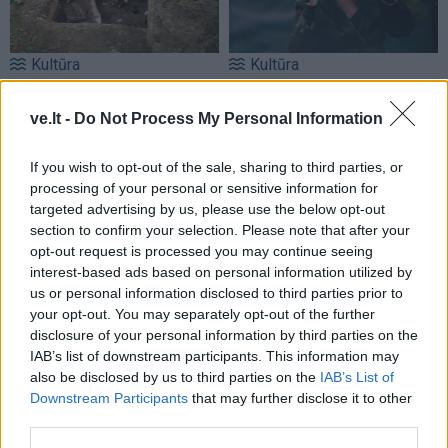
Kultūra
Kultūra
Naujos bronzinio
Aušra Butkevičienė:
piliakalnio atodangos
(5)
negaliu atskirti, kur -
ve.lt -
Do Not Process My Personal Information
darbas, o kur - pomėgis
If you wish to opt-out of the sale, sharing to third parties, or
processing of your personal or sensitive information for
targeted advertising by us, please use the below opt-out
section to confirm your selection. Please note that after your
opt-out request is processed you may continue seeing
interest-based ads based on personal information utilized by
us or personal information disclosed to third parties prior to
Kultūra
Kultūra
your opt-out. You may separately opt-out of the further
disclosure of your personal information by third parties on the
„Scanorama vasara“
Linas Adomaitis
IAB’s list of downstream participants. This information may
Nidoje – tu ir tavo 7
Naujuosius metus kviečia
also be disclosed by us to third parties on the
IAB’s List of
pasimatymai su kinu
sutikti Palangoje: ruošia
Downstream Participants
that may further disclose it to other
išskirtinį šventinį
third parties.
koncertą