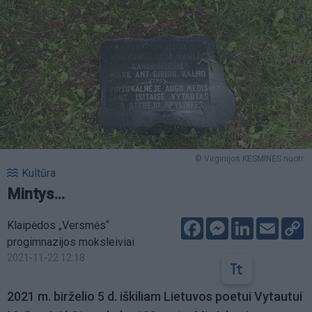
© Virginijos KESMINĖS nuotr.
Kultūra
Mintys...
Facebook
Messenger
LinkedIn
Email
C
Klaipėdos „Versmės“
L
progimnazijos moksleiviai
2021-11-22 12:18
2021 m. birželio 5 d.
iškiliam Lietuvos poetui Vytautui