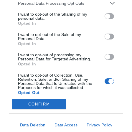
Personal Data Processing Opt Outs
I want to opt-out of the Sharing of my
personal data.
Opted In
I want to opt-out of the Sale of my
Personal Data.
Opted In
Kultūra
Kultūra
Kaip gerai miestiečiai
Klaipėda prieš 100 metų:
I want to opt-out of processing my
Personal Data for Targeted Advertising.
pažįsta kultūrinę
sostų karai (93)
Opted In
Klaipėdą: rezultatas
nustebino
I want to opt-out of Collection, Use,
Retention, Sale, and/or Sharing of my
Personal Data that Is Unrelated with the
Purposes for which it was collected.
Opted Out
CONFIRM
Kultūra
Kultūra
Data Deletion
Data Access
Privacy Policy