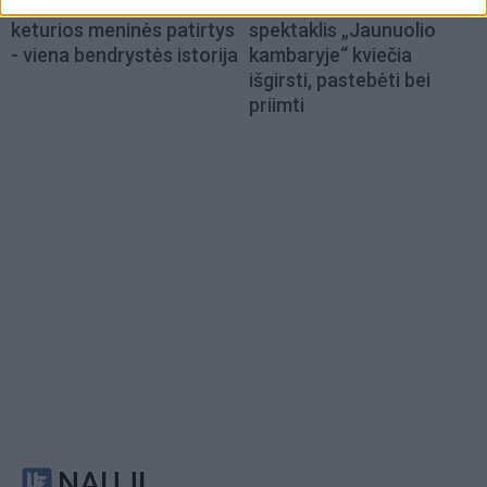
Klaipėdos festivalis:
Iki skausmo atviras
keturios meninės patirtys
spektaklis „Jaunuolio
- viena bendrystės istorija
kambaryje“ kviečia
išgirsti, pastebėti bei
priimti
NAUJI