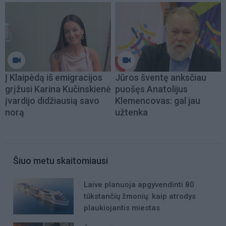
Į Klaipėdą iš emigracijos
Jūros šventę anksčiau
grįžusi Karina Kučinskienė
puošęs Anatolijus
įvardijo didžiausią savo
Klemencovas: gal jau
norą
užtenka
Šiuo metu skaitomiausi
Laive planuoja apgyvendinti 80
tūkstančių žmonių: kaip atrodys
plaukiojantis miestas