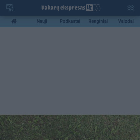
Pereiti
į
pagrindinį
Mobile
Nauji
Podkastai
Renginiai
Vaizdai
turinį
menu
bottom