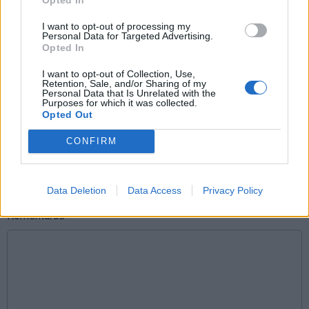
Raktažodžiai
teatras
klounai
I want to opt-out of processing my
Personal Data for Targeted Advertising.
Opted In
Komentarai
I want to opt-out of Collection, Use,
Retention, Sale, and/or Sharing of my
Personal Data that Is Unrelated with the
Purposes for which it was collected.
Opted Out
Rašyti komentarą
CONFIRM
Jūsų vardas
Data Deletion
Data Access
Privacy Policy
Komentaras