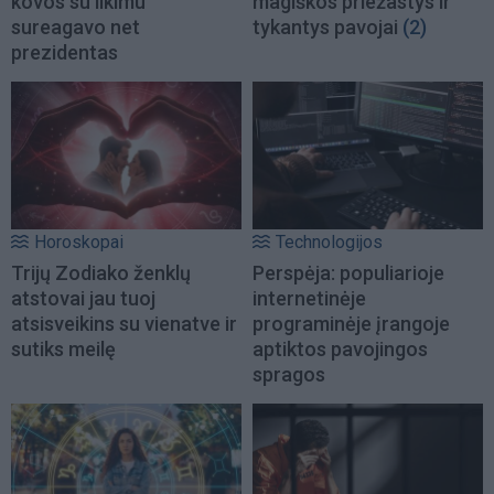
kovos su likimu
magiškos priežastys ir
sureagavo net
tykantys pavojai
(2)
prezidentas
Horoskopai
Technologijos
Trijų Zodiako ženklų
Perspėja: populiarioje
atstovai jau tuoj
internetinėje
atsisveikins su vienatve ir
programinėje įrangoje
sutiks meilę
aptiktos pavojingos
spragos