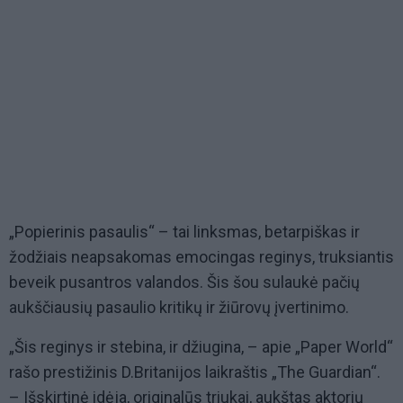
„Popierinis pasaulis“ – tai linksmas, betarpiškas ir
žodžiais neapsakomas emocingas reginys, truksiantis
beveik pusantros valandos. Šis šou sulaukė pačių
aukščiausių pasaulio kritikų ir žiūrovų įvertinimo.
„Šis reginys ir stebina, ir džiugina, – apie „Paper World“
rašo prestižinis D.Britanijos laikraštis „The Guardian“.
– Išskirtinė idėja, originalūs triukai, aukštas aktorių