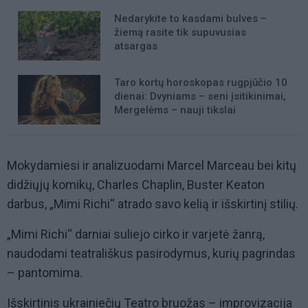
Nedarykite to kasdami bulves –
žiemą rasite tik supuvusias
atsargas
Taro kortų horoskopas rugpjūčio 10
dienai: Dvyniams – seni įsitikinimai,
Mergelėms – nauji tikslai
Mokydamiesi ir analizuodami Marcel Marceau bei kitų
didžiųjų komikų, Charles Chaplin, Buster Keaton
darbus, „Mimi Richi“ atrado savo kelią ir išskirtinį stilių.
„Mimi Richi“ darniai suliejo cirko ir varjetė žanrą,
naudodami teatrališkus pasirodymus, kurių pagrindas
– pantomima.
Išskirtinis ukrainiečių Teatro bruožas – improvizacija