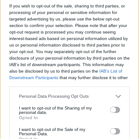
If you wish to opt-out of the sale, sharing to third parties, or
processing of your personal or sensitive information for
Šiuo metu skaitomiausi
targeted advertising by us, please use the below opt-out
section to confirm your selection. Please note that after your
„Chrome“ gudrybė, apie kurią žino
opt-out request is processed you may continue seeing
nedaugelis: daugiau jokių įkyrių
interest-based ads based on personal information utilized by
langų
us or personal information disclosed to third parties prior to
your opt-out. You may separately opt-out of the further
Dienos horoskopas 12 Zodiako
disclosure of your personal information by third parties on the
ženklų: gali sugrįžti sena galimybė
IAB’s list of downstream participants. This information may
also be disclosed by us to third parties on the
IAB’s List of
Downstream Participants
that may further disclose it to other
Kinija išbandė didžiausią pasaulyje
third parties.
582 tonas sveriantį magnetą, kuris
Personal Data Processing Opt Outs
bus naudojamas kuriant „dirbtinę
Saulę“
I want to opt-out of the Sharing of my
personal data.
Opted In
I want to opt-out of the Sale of my
Personal Data.
Opted In