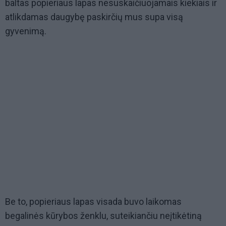
baltas popieriaus lapas nesuskaičiuojamais kiekiais ir
atlikdamas daugybę paskirčių mus supa visą
gyvenimą.
Be to, popieriaus lapas visada buvo laikomas
begalinės kūrybos ženklu, suteikiančiu neįtikėtiną