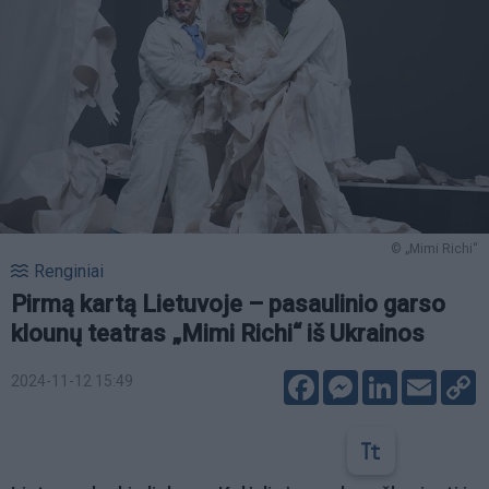
© „Mimi Richi“
Renginiai
Pirmą kartą Lietuvoje – pasaulinio garso
klounų teatras „Mimi Richi“ iš Ukrainos
Facebook
Messenger
LinkedIn
Email
C
2024-11-12 15:49
L