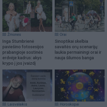
Žmonės
Orai
Inga Stumbrienė
Sinoptikai skelbia
paviešino fotosesijos
savaitės orų scenarijų:
prabangioje sostinės
laukia permainingi orai ir
erdvėje kadrus: akys
nauja šilumos banga
krypo į jos įvaizdį
Laisvalaikis
Horoskopai