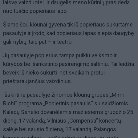
laisvę vaizduotei. Ir daugelis meno kūrinių prasideda
nuo tuščio popieriaus lapo.
Šiame šou klounai gyvena tik iš popieriaus sukurtame
pasaulyje ir įrodo, kad popieriaus lapas slepia daugybę
galimybių, taip pat – ir teatro.
Jų pasaulyje popierius tampa puikiu veiksmo ir
kūrybos be išankstinio pasirengimo šaltiniu. Tai leidžia
beveik iš nieko sukurti net sveikam protui
prieštaraujančius vaizdinius.
Išskirtinė pasaulyje žinomos klounų grupės „Mimi
Richi“ programa „Popierinis pasaulis“ su saldžiomis
Kalėdų Senelio dovanėlėmis mažiesiems gruodžio 25
dieną, 17 valandą, Vilniaus „Compensa“ koncertų
salėje bei sausio 5 dieną, 17 valandą, Palangos
koncertų salėje – tai Kalėdinė bei Naujųjų metų