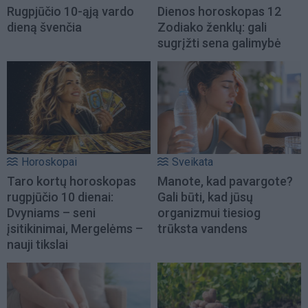
Rugpjūčio 10-ąją vardo
Dienos horoskopas 12
dieną švenčia
Zodiako ženklų: gali
sugrįžti sena galimybė
Horoskopai
Sveikata
Taro kortų horoskopas
Manote, kad pavargote?
rugpjūčio 10 dienai:
Gali būti, kad jūsų
Dvyniams – seni
organizmui tiesiog
įsitikinimai, Mergelėms –
trūksta vandens
nauji tikslai