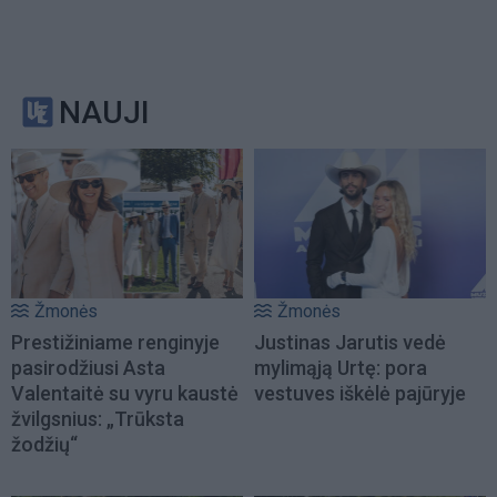
NAUJI
Žmonės
Žmonės
Prestižiniame renginyje
Justinas Jarutis vedė
pasirodžiusi Asta
mylimąją Urtę: pora
Valentaitė su vyru kaustė
vestuves iškėlė pajūryje
žvilgsnius: „Trūksta
žodžių“