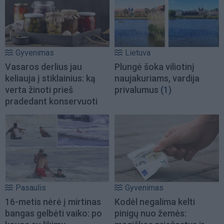
Gyvenimas
Lietuva
Vasaros derlius jau
Plungė šoka viliotinį
keliauja į stiklainius: ką
naujakuriams, vardija
verta žinoti prieš
privalumus
(1)
pradedant konservuoti
Pasaulis
Gyvenimas
16-metis nėrė į mirtinas
Kodėl negalima kelti
bangas gelbėti vaiko: po
pinigų nuo žemės: