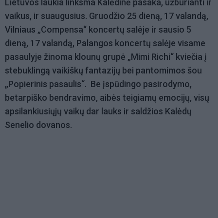
Lietuvos laukia linksma Kalėdinė pasaka, užburianti ir
vaikus, ir suaugusius. Gruodžio 25 dieną, 17 valandą,
Vilniaus „Compensa“ koncertų salėje ir sausio 5
dieną, 17 valandą, Palangos koncertų salėje visame
pasaulyje žinoma klounų grupė „Mimi Richi“ kviečia į
stebuklingą vaikiškų fantazijų bei pantomimos šou
„Popierinis pasaulis“. Be įspūdingo pasirodymo,
betarpiško bendravimo, aibės teigiamų emocijų, visų
apsilankiusiųjų vaikų dar lauks ir saldžios Kalėdų
Senelio dovanos.