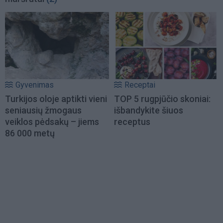
Gyvenimas
Receptai
Turkijos oloje aptikti vieni
TOP 5 rugpjūčio skoniai:
seniausių žmogaus
išbandykite šiuos
veiklos pėdsakų – jiems
receptus
86 000 metų