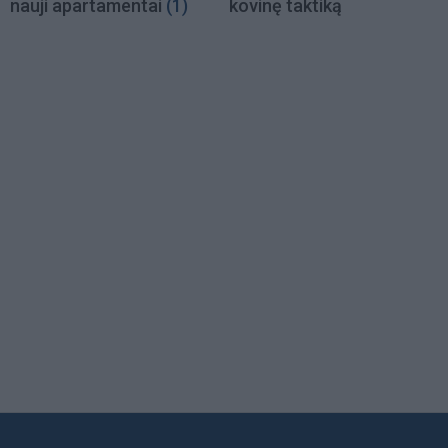
nauji apartamentai
(1)
kovinę taktiką
Load
More