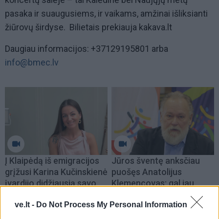
pasaka ir suaugusiems, ir vaikams, amžinai išliksianti
žiūrovų širdyse. Bilietais prekiauja kakava.lt
Daugiau informacijos: +37129195801 arba
info
@bmec.lv
Į Klaipėdą iš emigracijos
Jūros šventę anksčiau
grįžusi Karina Kučinskienė
puošęs Anatolijus
įvardijo didžiausią savo
Klemencovas: gal jau
norą
užtenka
ve.lt -
Do Not Process My Personal Information