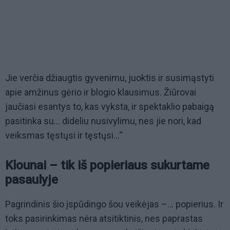
Jie verčia džiaugtis gyvenimu, juoktis ir susimąstyti
apie amžinus gėrio ir blogio klausimus. Žiūrovai
jaučiasi esantys to, kas vyksta, ir spektaklio pabaigą
pasitinka su... dideliu nusivylimu, nes jie nori, kad
veiksmas tęstųsi ir tęstųsi...“
Klounai – tik iš popieriaus sukurtame
pasaulyje
Pagrindinis šio įspūdingo šou veikėjas –... popierius. Ir
toks pasirinkimas nėra atsitiktinis, nes paprastas