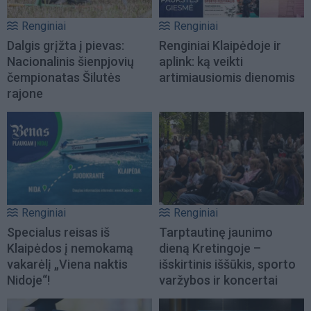
Renginiai
Renginiai
Dalgis grįžta į pievas:
Renginiai Klaipėdoje ir
Nacionalinis šienpjovių
aplink: ką veikti
čempionatas Šilutės
artimiausiomis dienomis
rajone
Renginiai
Renginiai
Specialus reisas iš
Tarptautinę jaunimo
Klaipėdos į nemokamą
dieną Kretingoje –
vakarėlį „Viena naktis
išskirtinis iššūkis, sporto
Nidoje“!
varžybos ir koncertai