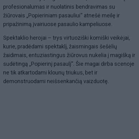
profesionalumas ir nuolatinis bendravimas su
žiūrovais „Popieriniam pasauliui“ atnešė meilę ir
pripažinimą įvairiuose pasaulio kampeliuose.
Spektaklio herojai – trys virtuoziški komiški veikėjai,
kurie, pradėdami spektaklį, žaismingais šešėlių
žaidimais, entuziastingus žiūrovus nukelia į magišką ir
sudėtingą „Popierinį pasaulį“. Šie magai dirba scenoje
ne tik atkartodami klounų triukus, bet ir
demonstruodami neišsenkančią vaizduotę.