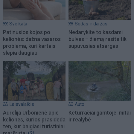
Sveikata
Sodas ir daržas
Patinusios kojos po
Nedarykite to kasdami
kelionės: dažna vasaros
bulves – žiemą rasite tik
problema, kuri kartais
supuvusias atsargas
slepia daugiau
Laisvalaikis
Auto
Aurelija Urbonienė apie
Keturračiai gamtoje: mitai
keliones, kurios prasideda
ir realybė
ten, kur baigiasi turistiniai
maršrutai
(2)