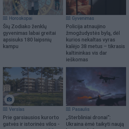
Horoskopai
Gyvenimas
Šių Zodiako ženklų
Policija atnaujino
gyvenimas labai greitai
žmogžudystės bylą, dėl
apsisuks 180 laipsnių
kurios nekaltas vyras
kampu
kalėjo 38 metus – tikrasis
kaltininkas vis dar
ieškomas
Verslas
Pasaulis
Prie garsiausios kurorto
„Sterbliniai dronai“:
gatvės ir istorinės vilos -
Ukraina ėmė taikyti naują