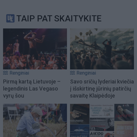
TAIP PAT SKAITYKITE
Renginiai
Renginiai
Pirmą kartą Lietuvoje –
Savo sričių lyderiai kviečia
legendinis Las Vegaso
į išskirtinę jūrinių patirčių
vyrų šou
savaitę Klaipėdoje