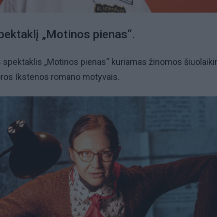
spektaklį „Motinos pienas“.
s spektaklis „Motinos pienas“ kuriamas žinomos šiuolaik
Noros Ikstenos romano motyvais.