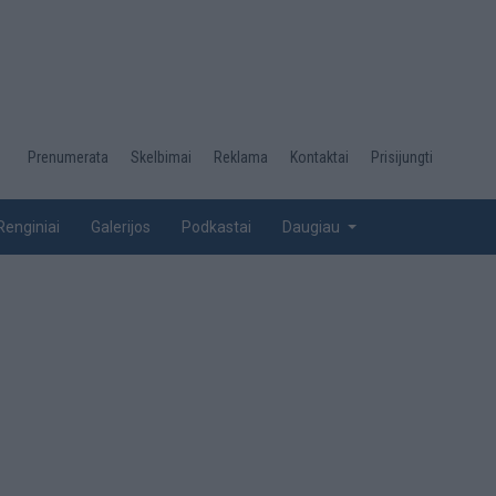
Desktop
Prenumerata
Skelbimai
Reklama
Kontaktai
Prisijungti
menu
top
Renginiai
Galerijos
Podkastai
Daugiau