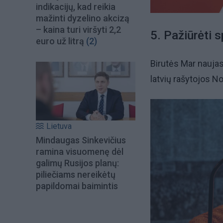
indikacijų, kad reikia
mažinti dyzelino akcizą
– kaina turi viršyti 2,2
5. Pažiūrėti 
euro už litrą
(2)
Birutės Mar nauja
latvių rašytojos 
Lietuva
Mindaugas Sinkevičius
ramina visuomenę dėl
galimų Rusijos planų:
piliečiams nereikėtų
papildomai baimintis