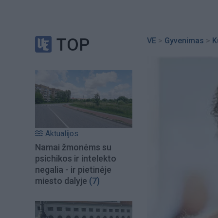
TOP
VE
>
Gyvenimas
>
K
Aktualijos
Namai žmonėms su
psichikos ir intelekto
negalia - ir pietinėje
miesto dalyje
(7)