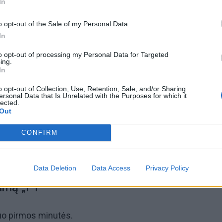
In
o opt-out of the Sale of my Personal Data.
In
to opt-out of processing my Personal Data for Targeted
ing.
In
o opt-out of Collection, Use, Retention, Sale, and/or Sharing
ersonal Data that Is Unrelated with the Purposes for which it
lected.
Out
CONFIRM
Data Deletion
Data Access
Privacy Policy
ilmą „F1“
nuo pirmos minutės.