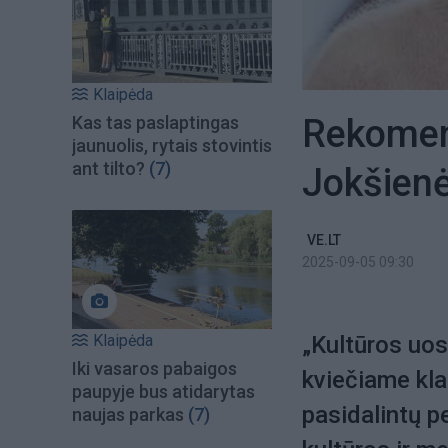
Klaipėda
Rekomen
Kas tas paslaptingas
jaunuolis, rytais stovintis
ant tilto?
(7)
Jokšien
VE.LT
2025-09-05 09:30
Klaipėda
„Kultūros uo
Iki vasaros pabaigos
kviečiame klai
paupyje bus atidarytas
pasidalintų p
naujas parkas
(7)