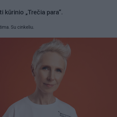
i kūrinio „Trečia para“.
tima. Su cinkeliu.