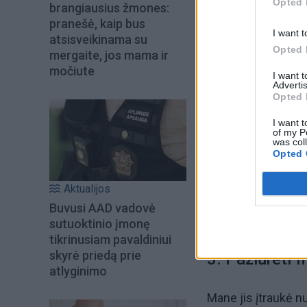
Opted 
brangiausius žmones:
pranešė, kaip bus
I want t
atsisveikinama su
Opted 
mergaite, jos mama ir
močiute
I want 
Advertis
Opted 
I want t
of my P
was col
Opted 
Aktualijos
Buvusi AAD vadovė
sutuoktinio įmonę
tikrinusiam pavaldiniui
skyrė priedą prie
3. Pažiūrėti f
atlyginimo
Mane jis įtraukė 