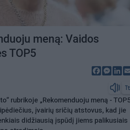
duoju meną: Vaidos
ės TOP5
Facebook
Messeng
Lin
sto“ rubrikoje „Rekomenduoju meną - TOP
pėdiečius, įvairių sričių atstovus, kad jie
enkiais didžiausią įspūdį jiems palikusiais