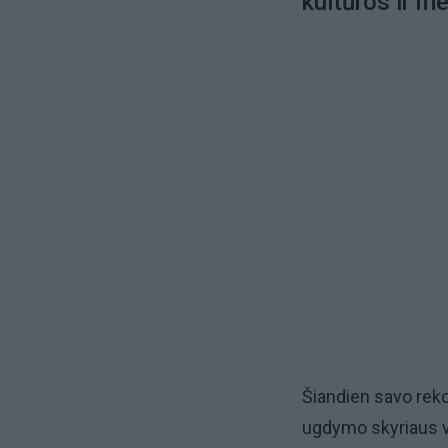
kultūros ir m
Šiandien savo rek
ugdymo skyriaus v