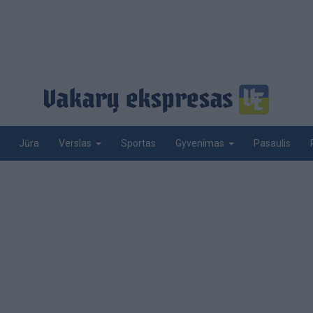
Jūra
Sportas
Pasaulis
Verslas
Gyvenimas