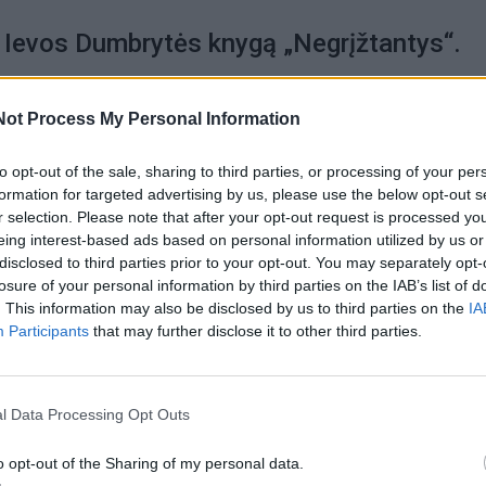
i Ievos Dumbrytės knygą „Negrįžtantys“.
usta lyg piršto antspaudas sieloje, bet kartu nauja, neįpras
Not Process My Personal Information
nčiai tikra.
to opt-out of the sale, sharing to third parties, or processing of your per
formation for targeted advertising by us, please use the below opt-out s
rija.
r selection. Please note that after your opt-out request is processed y
eing interest-based ads based on personal information utilized by us or
parodą „Leonardo da Vinčio mašinos“.
disclosed to third parties prior to your opt-out. You may separately opt-
losure of your personal information by third parties on the IAB’s list of
. This information may also be disclosed by us to third parties on the
IA
, priartėja prie tavęs, leidžia žavėtis.
Participants
that may further disclose it to other third parties.
a Vinčio mašinos“ veikia Klaipėdos pilies muziejaus Fry
l Data Processing Opt Outs
jojo Pilies bokšto (Priešpilio g. 2) iki spalio 31 d.
o opt-out of the Sharing of my personal data.