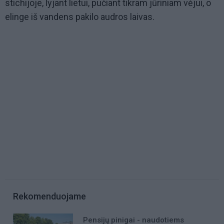
stichijoje, lyjant lietui, pučiant tikram jūriniam vėjui, o
elinge iš vandens pakilo audros laivas.
Rekomenduojame
Pensijų pinigai - naudotiems