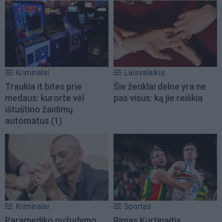
Kriminalai
Laisvalaikis
Traukia it bites prie
Šie ženklai delne yra ne
medaus: kurorte vėl
pas visus: ką jie reiškia
ištuštino žaidimų
automatus
(1)
Kriminalai
Sportas
Paramediko nužudymo
Rimas Kurtinaitis