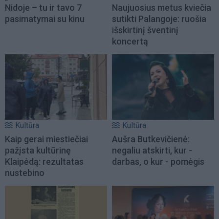
Nidoje – tu ir tavo 7
Naujuosius metus kviečia
pasimatymai su kinu
sutikti Palangoje: ruošia
išskirtinį šventinį
koncertą
Kultūra
Kultūra
Kaip gerai miestiečiai
Aušra Butkevičienė:
pažįsta kultūrinę
negaliu atskirti, kur -
Klaipėdą: rezultatas
darbas, o kur - pomėgis
nustebino