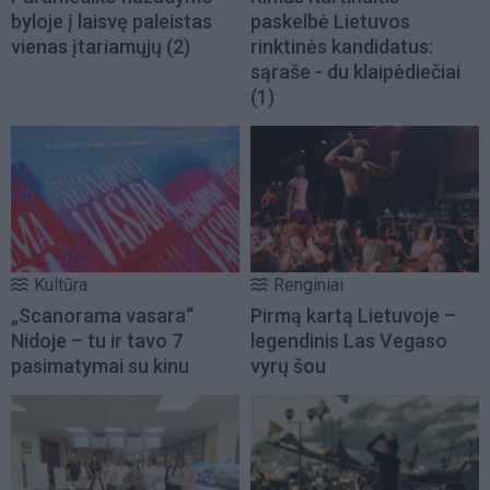
byloje į laisvę paleistas
paskelbė Lietuvos
vienas įtariamųjų
(2)
rinktinės kandidatus:
sąraše - du klaipėdiečiai
(1)
Kultūra
Renginiai
„Scanorama vasara“
Pirmą kartą Lietuvoje –
Nidoje – tu ir tavo 7
legendinis Las Vegaso
pasimatymai su kinu
vyrų šou