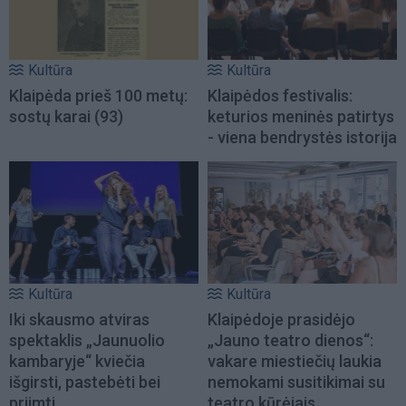
Kultūra
Kultūra
Klaipėda prieš 100 metų:
Klaipėdos festivalis:
sostų karai (93)
keturios meninės patirtys
- viena bendrystės istorija
Kultūra
Kultūra
Iki skausmo atviras
Klaipėdoje prasidėjo
spektaklis „Jaunuolio
„Jauno teatro dienos“:
kambaryje“ kviečia
vakare miestiečių laukia
išgirsti, pastebėti bei
nemokami susitikimai su
priimti
teatro kūrėjais