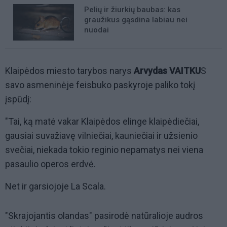
Pelių ir žiurkių baubas: kas
graužikus gąsdina labiau nei
nuodai
Klaipėdos miesto tarybos narys
Arvydas VAITKU
S
savo asmeninėje feisbuko paskyroje paliko tokį
įspūdį:
"Tai, ką matė vakar Klaipėdos elinge klaipėdiečiai,
gausiai suvažiavę vilniečiai, kauniečiai ir užsienio
svečiai, niekada tokio reginio nepamatys nei viena
pasaulio operos erdvė.
Net ir garsiojoje La Scala.
"Skrajojantis olandas" pasirodė natūralioje audros