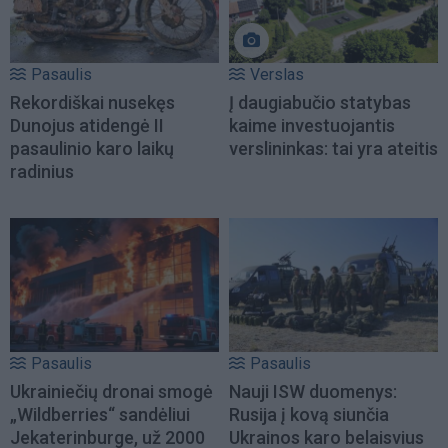
Pasaulis
Verslas
Rekordiškai nusekęs
Į daugiabučio statybas
Dunojus atidengė II
kaime investuojantis
pasaulinio karo laikų
verslininkas: tai yra ateitis
radinius
Pasaulis
Pasaulis
Ukrainiečių dronai smogė
Nauji ISW duomenys:
„Wildberries“ sandėliui
Rusija į kovą siunčia
Jekaterinburge, už 2000
Ukrainos karo belaisvius