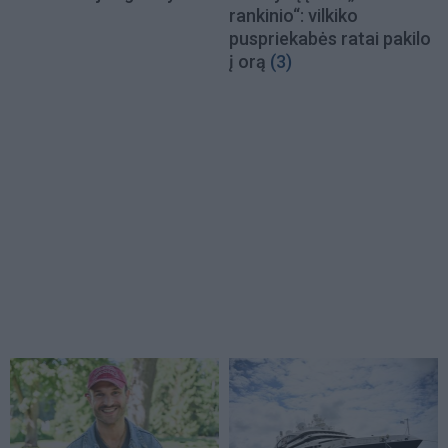
rankinio“: vilkiko
puspriekabės ratai pakilo
į orą
(3)