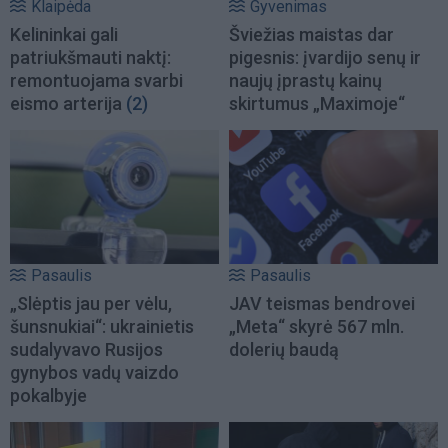
Klaipėda
Gyvenimas
Kelininkai gali
Šviežias maistas dar
patriukšmauti naktį:
pigesnis: įvardijo senų ir
remontuojama svarbi
naujų įprastų kainų
eismo arterija
(2)
skirtumus „Maximoje“
Pasaulis
Pasaulis
„Slėptis jau per vėlu,
JAV teismas bendrovei
šunsnukiai“: ukrainietis
„Meta“ skyrė 567 mln.
sudalyvavo Rusijos
dolerių baudą
gynybos vadų vaizdo
pokalbyje