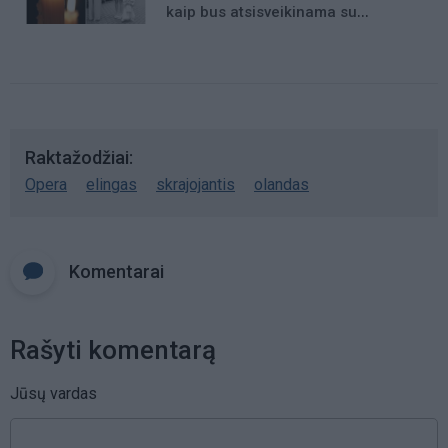
kaip bus atsisveikinama su
mergaite, jos mama ir močiute
Raktažodžiai
Opera
elingas
skrajojantis
olandas
Komentarai
Rašyti komentarą
Jūsų vardas