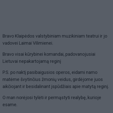
Bravo Klaipėdos valstybiniam muzikiniam teatrui ir jo
vadovei Laimai Vilimienei.
Bravo visai kūrybinei komandai, padovanojusiai
Lietuvai nepakartojamą reginį
P.S. po naktį pasibaigusios operos, eidami namo
matėme švytinčius žmonių veidus, girdėjome juos
aikčiojant ir besidalinant įspūdžiais apie matytą reginį.
O man norėjosi tylėti ir permąstyti realybę, kurioje
esame.