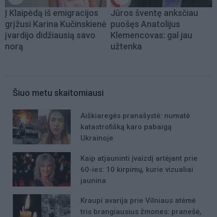
Į Klaipėdą iš emigracijos
Jūros šventę anksčiau
grįžusi Karina Kučinskienė
puošęs Anatolijus
įvardijo didžiausią savo
Klemencovas: gal jau
norą
užtenka
Šiuo metu skaitomiausi
Aiškiaregės pranašystė: numatė
katastrofišką karo pabaigą
Ukrainoje
Kaip atjauninti įvaizdį artėjant prie
60-ies: 10 kirpimų, kurie vizualiai
jaunina
Kraupi avarija prie Vilniaus atėmė
tris brangiausius žmones: pranešė,