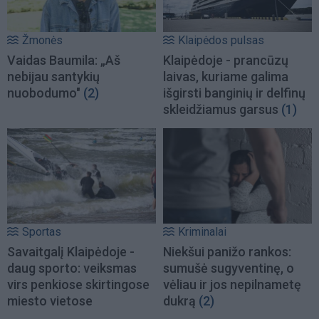
Žmonės
Klaipėdos pulsas
Vaidas Baumila: „Aš
Klaipėdoje - prancūzų
nebijau santykių
laivas, kuriame galima
nuobodumo"
(2)
išgirsti banginių ir delfinų
skleidžiamus garsus
(1)
Sportas
Kriminalai
Savaitgalį Klaipėdoje -
Niekšui panižo rankos:
daug sporto: veiksmas
sumušė sugyventinę, o
virs penkiose skirtingose
vėliau ir jos nepilnametę
miesto vietose
dukrą
(2)