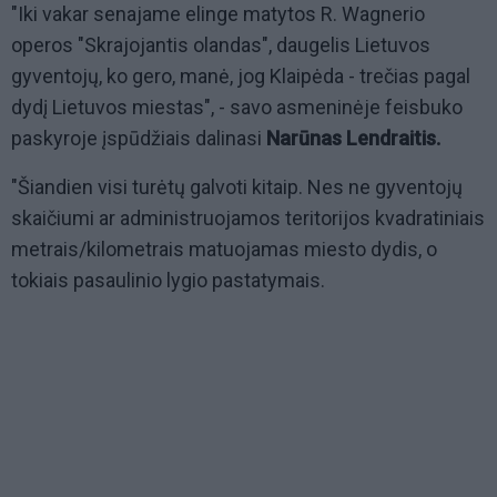
"Iki vakar senajame elinge matytos R. Wagnerio
operos "Skrajojantis olandas", daugelis Lietuvos
gyventojų, ko gero, manė, jog Klaipėda - trečias pagal
dydį Lietuvos miestas", - savo asmeninėje feisbuko
paskyroje įspūdžiais dalinasi
Narūnas Lendraitis.
"Šiandien visi turėtų galvoti kitaip. Nes ne gyventojų
skaičiumi ar administruojamos teritorijos kvadratiniais
metrais/kilometrais matuojamas miesto dydis, o
tokiais pasaulinio lygio pastatymais.