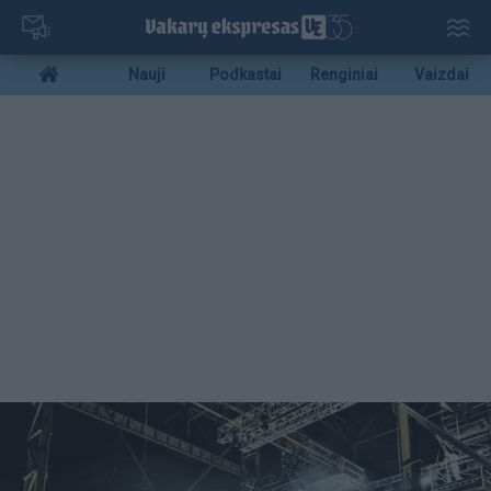
Pereiti
į
pagrindinį
Mobile
Nauji
Podkastai
Renginiai
Vaizdai
turinį
menu
bottom