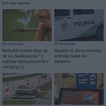
km nuo sienos
Kriminalai
Kriminalai
Nelaukti svečiai išėjo ne
Negrįžo iš Jūros šventės:
tik su „lauktuvėmis“: į
artimieji laukė dvi
nakties tamsą išsivedė ir
savaites
merginą
(1)