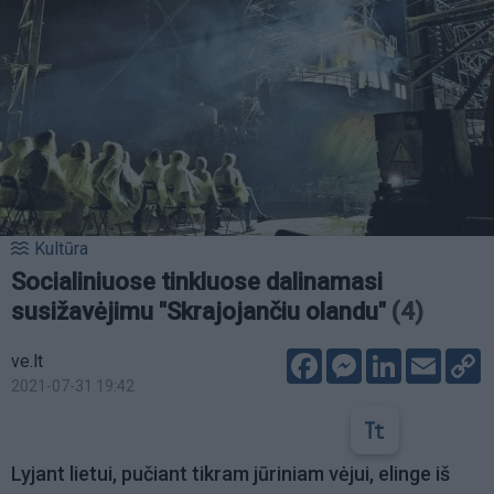
Kultūra
Socialiniuose tinkluose dalinamasi
susižavėjimu "Skrajojančiu olandu"
(4)
Facebook
Messenger
LinkedIn
Email
C
ve.lt
L
2021-07-31 19:42
Lyjant lietui, pučiant tikram jūriniam vėjui, elinge iš