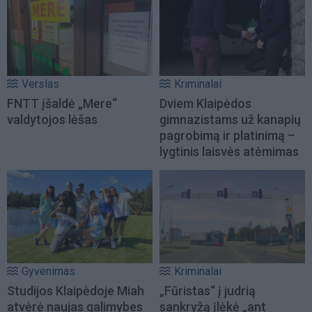
Verslas
Kriminalai
FNTT įšaldė „Mere“
Dviem Klaipėdos
valdytojos lėšas
gimnazistams už kanapių
pagrobimą ir platinimą –
lygtinis laisvės atėmimas
Gyvenimas
Kriminalai
Studijos Klaipėdoje Miah
„Fūristas“ į judrią
atvėrė naujas galimybes
sankryžą įlėkė „ant