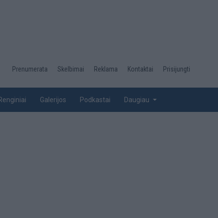
Desktop
Prenumerata
Skelbimai
Reklama
Kontaktai
Prisijungti
menu
top
Renginiai
Galerijos
Podkastai
Daugiau