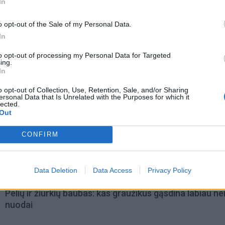
In
o opt-out of the Sale of my Personal Data.
In
to opt-out of processing my Personal Data for Targeted
ing.
In
o opt-out of Collection, Use, Retention, Sale, and/or Sharing
ersonal Data that Is Unrelated with the Purposes for which it
lected.
Out
omiausi
CONFIRM
Mirė garsi lietuvių aktorė: „Jos vaidmenys išliks Lietuv
teatro istorijoje“
Data Deletion
Data Access
Privacy Policy
Pelių ir žiurkių baubas: kas graužikus gąsdina labiau ne
nuodai