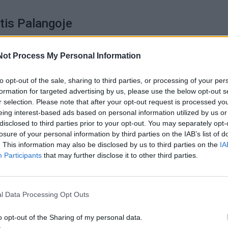
tis Palangoje
 Palangoje bus išties karšta – „OLDMAN Parke“ l
Not Process My Personal Information
akaras kartu su Vaidu Baumila. Vieninteliam šios v
to opt-out of the sale, sharing to third parties, or processing of your per
erdvėje atlikėjas ruošia išskirtinę programą, kurioje s
formation for targeted advertising by us, please use the below opt-out s
netrūks ypatingos atmosferos ir artimo ryšio su publika.
r selection. Please note that after your opt-out request is processed y
eing interest-based ads based on personal information utilized by us or
disclosed to third parties prior to your opt-out. You may separately opt-
dešimtmetį trunkančią karjerą Vaidas Baumila tapo
losure of your personal information by third parties on the IAB’s list of
etuvos scenos vardų. Jo koncertai išsiskiria profesion
. This information may also be disclosed by us to third parties on the
IA
Participants
that may further disclose it to other third parties.
mu sukurti ypatingą ryšį su kiekvienu klausytoju – nesvar
bėjai, ar tie, kurie atlikėją gyvai išgirs pirmą kartą.
l Data Processing Opt Outs
o opt-out of the Sharing of my personal data.