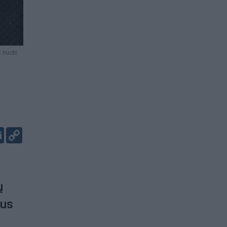
 nuotr.
er
kedIn
Email
Copy
Link
ų
gus