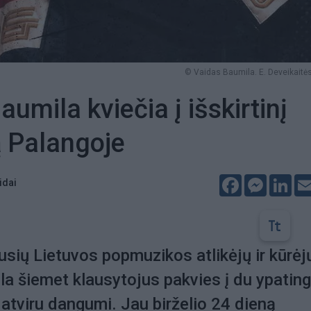
© Vaidas Baumila. E. Deveikaitės
umila kviečia į išskirtinį
 Palangoje
Facebook
Messeng
Lin
idai
usių Lietuvos popmuzikos atlikėjų ir kūrėj
a šiemet klausytojus pakvies į du ypatin
atviru dangumi. Jau birželio 24 dieną