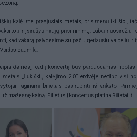
sezoną.
iškių kalėjime praėjusiais metais, prisimenu iki šiol, tač
kartoti ir įsirašyti naujų prisiminimų. Labai nuoširdžiai 
tikinti, kad vakarą palydėsime su pačiu geriausiu vaibeliu ir
o Vaidas Baumila.
kreipia dėmesį, kad į koncertą bus parduodamas ribotas 
is metais „Lukiškių kalėjimo 2.0“ erdvėje netilpo visi nor
ytojai raginami bilietais pasirūpinti iš anksto. Pirmie
už mažesnę kainą. Bilietus į koncertus platina Bilietai.lt.