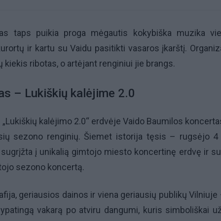
tas taps puikia proga mėgautis kokybiška muzika v
urortų ir kartu su Vaidu pasitikti vasaros įkarštį. Organiz
 kiekis ribotas, o artėjant renginiui jie brangs.
as – Lukiškių kalėjime 2.0
 „Lukiškių kalėjimo 2.0“ erdvėje Vaido Baumilos koncerta
usių sezono renginių. Šiemet istorija tęsis – rugsėjo 4
 sugrįžta į unikalią gimtojo miesto koncertinę erdvę ir s
ltojo sezono koncertą.
fija, geriausios dainos ir viena geriausių publikų Vilniuje
ą ypatingą vakarą po atviru dangumi, kuris simboliškai u