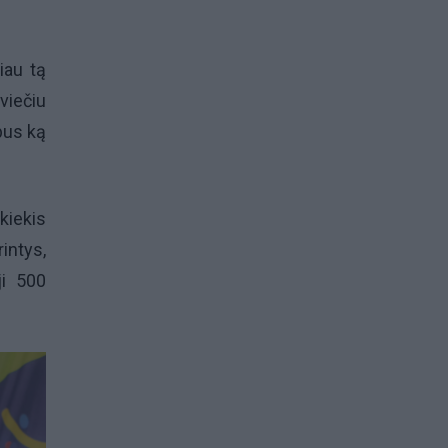
iau tą
kviečiu
 bus ką
kiekis
intys,
ji 500