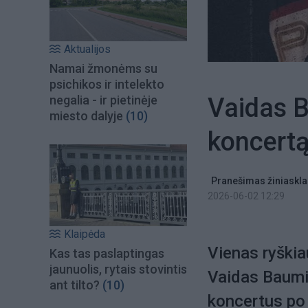
Aktualijos
Namai žmonėms su
psichikos ir intelekto
Vaidas Ba
negalia - ir pietinėje
miesto dalyje
(10)
koncertą
Pranešimas žiniaskla
2026-06-02 12:29
Klaipėda
Vienas ryškia
Kas tas paslaptingas
jaunuolis, rytais stovintis
Vaidas Baumil
ant tilto?
(10)
koncertus po 