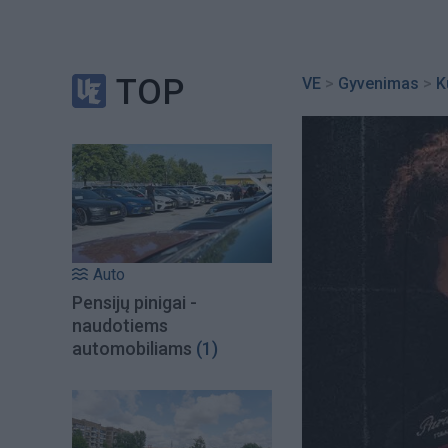
TOP
VE
>
Gyvenimas
>
K
Auto
Pensijų pinigai -
naudotiems
automobiliams
(1)