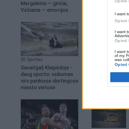
Opted 
Mergelėms — ginčai,
Vėžiams — emocijos
I want t
Opted 
I want 
Advertis
Opted 
I want t
of my P
Sportas
was col
Opted 
Savaitgalį Klaipėdoje -
Šiuo metu skait
daug sporto: veiksmas
virs penkiose skirtingose
miesto vietose