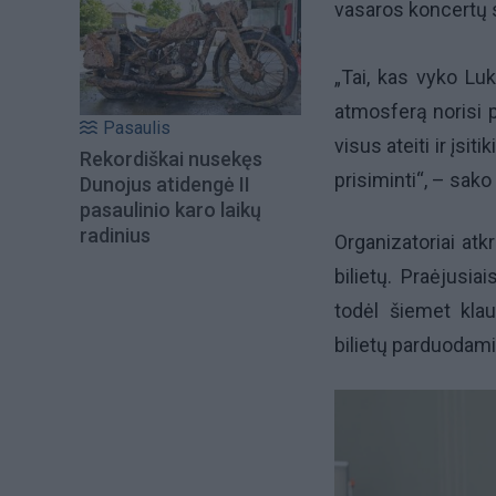
vasaros koncertų 
„Tai, kas vyko Luk
atmosferą norisi pa
Pasaulis
visus ateiti ir įsi
Rekordiškai nusekęs
prisiminti“, – sak
Dunojus atidengė II
pasaulinio karo laikų
radinius
Organizatoriai at
bilietų. Praėjusia
todėl šiemet klaus
bilietų parduodami 