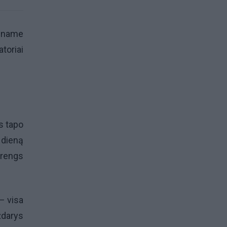
iename
atoriai
s tapo
 dieną
urengs
 – visa
ždarys