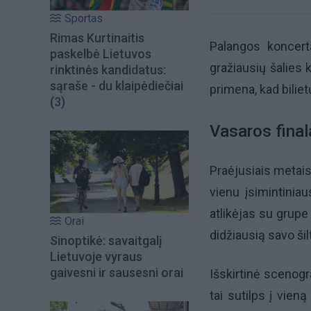
Sportas
Rimas Kurtinaitis
Palangos koncer
paskelbė Lietuvos
gražiausių šalies k
rinktinės kandidatus:
sąraše - du klaipėdiečiai
primena, kad bilietų
(3)
Vasaros final
Praėjusiais metais
vienu įsimintinia
atlikėjas su grupe
Orai
didžiausią savo ši
Sinoptikė: savaitgalį
Lietuvoje vyraus
gaivesni ir sausesni orai
Išskirtinė scenogra
tai sutilps į vien