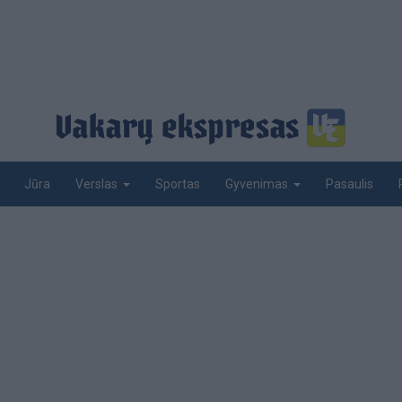
Jūra
Sportas
Pasaulis
Verslas
Gyvenimas