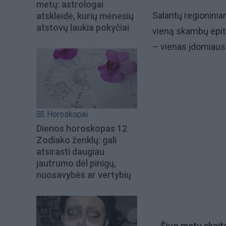
metų: astrologai
Salantų regioninia
atskleidė, kurių mėnesių
atstovų laukia pokyčiai
vieną skambų epitet
– vienas įdomiausių
Horoskopai
Dienos horoskopas 12
Zodiako ženklų: gali
atsirasti daugiau
jautrumo dėl pinigų,
nuosavybės ar vertybių
Šiuo metu skait