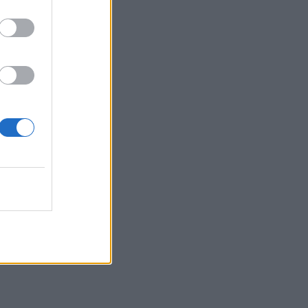
e
orėję
bės