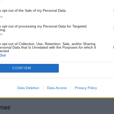
o opt-out of the Sale of my Personal Data.
+2
In
to opt-out of processing my Personal Data for Targeted
ing.
In
o opt-out of Collection, Use, Retention, Sale, and/or Sharing
ersonal Data that Is Unrelated with the Purposes for which it
lected.
tis Šauklių riedulynas-kadagynas – ne tik unikalus šalyj
Out
stinis, bet ir savitą mitologinę aurą turinti vietovė.
CONFIRM
ugybė akmenų – tai suakmenėję žuvėdų (švedų) kariai, n
 išskirtinis kadagynas atveria vartus į senovės baltų dievy
Data Deletion
Data Access
Privacy Policy
imas