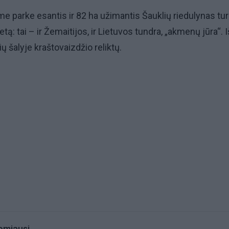
me parke esantis ir 82 ha užimantis Šauklių riedulynas tur
ą: tai – ir Žemaitijos, ir Lietuvos tundra, „akmenų jūra“. I
 šalyje kraštovaizdžio reliktų.
omiausi