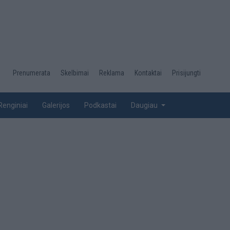
Desktop
Prenumerata
Skelbimai
Reklama
Kontaktai
Prisijungti
menu
top
Renginiai
Galerijos
Podkastai
Daugiau