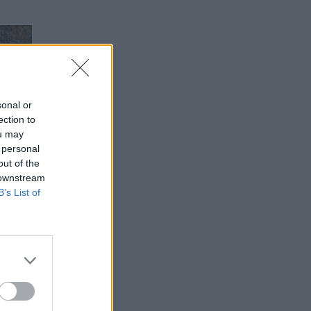
sonal or
ection to
ou may
 personal
out of the
 downstream
B’s List of