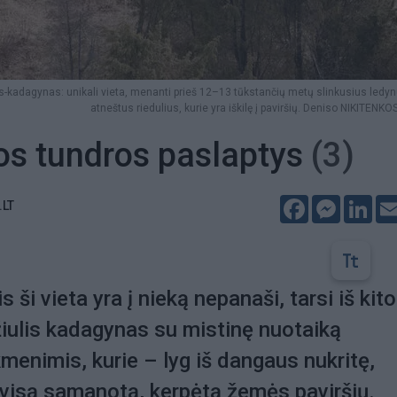
s-kadagynas: unikali vieta, menanti prieš 12–13 tūkstančių metų slinkusius ledynu
atneštus riedulius, kurie yra iškilę į paviršių. Deniso NIKITENKOS
os tundros paslaptys
(3)
Facebook
Messeng
Lin
.LT
s ši vieta yra į nieką nepanaši, tarsi iš kito
žiulis kadagynas su mistinę nuotaiką
kmenimis, kurie – lyg iš dangaus nukritę,
 visą samanotą, kerpėtą žemės paviršių.