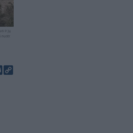
s ir jų
 nuotr.
er
kedIn
Email
Copy
Link