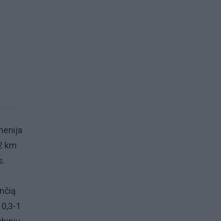
i
menija
 2 km
s.
nčią
 0,3-1