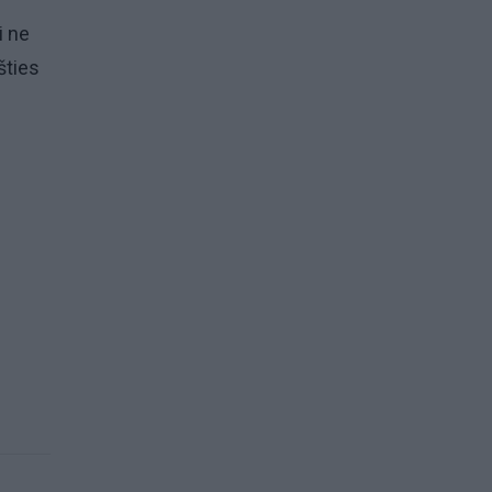
i ne
šties