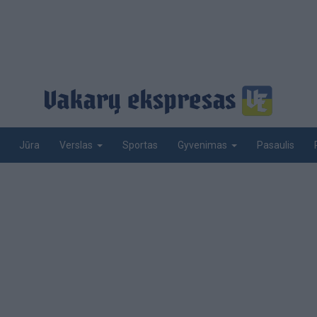
Jūra
Sportas
Pasaulis
Verslas
Gyvenimas