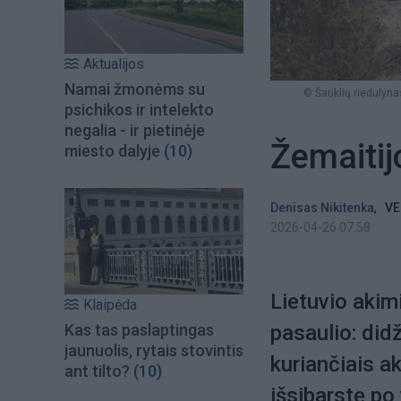
Aktualijos
Namai žmonėms su
© Šauklių riedulyna
psichikos ir intelekto
negalia - ir pietinėje
Žemaitij
miesto dalyje
(10)
,
Denisas Nikitenka
VE
2026-04-26 07:58
Lietuvio akimi
Klaipėda
Kas tas paslaptingas
pasaulio: did
jaunuolis, rytais stovintis
kuriančiais a
ant tilto?
(10)
išsibarstę po