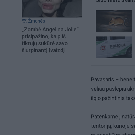
Žmonės
„Zombė Angelina Jolie“
prisipažino, kaip iš
tikrųjų sukūrė savo
šiurpinantį įvaizdį
Pavasaris – bene t
vėliau paslepia ak
ilgio pažintinis ta
Patenkame į natūr
teritoriją, kurioje