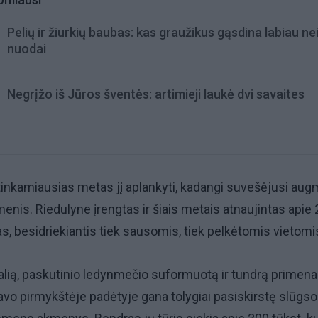
Pelių ir žiurkių baubas: kas graužikus gąsdina labiau ne
nuodai
Negrįžo iš Jūros šventės: artimieji laukė dvi savaites
inkamiausias metas jį aplankyti, kadangi suvešėjusi aug
menis. Riedulyne įrengtas ir šiais metais atnaujintas apie
kas, besidriekiantis tiek sausomis, tiek pelkėtomis vietomi
alią, paskutinio ledynmečio suformuotą ir tundrą primena
 savo pirmykštėje padėtyje gana tolygiai pasiskirstę slūgso