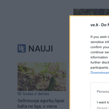
ve.lt -
Do 
If you wish 
sensitive in
NAUJI
confirm you
continue se
information 
further disc
participants
Downstream 
Persona
Sodas ir daržas
Geltonuoja agurkų lapai:
I want t
kalta ne liga, o viena
Opted 