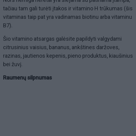
tačiau tam gali turėti įtakos ir vitamino H trūkumas (šis
vitaminas taip pat yra vadinamas biotinu arba vitaminu
B7).
Šio vitamino atsargas galėsite papildyti valgydami
citrusinius vaisius, bananus, ankštines daržoves,
razinas, jautienos kepenis, pieno produktus, kiaušinius
bei žuvį.
Raumenų silpnumas