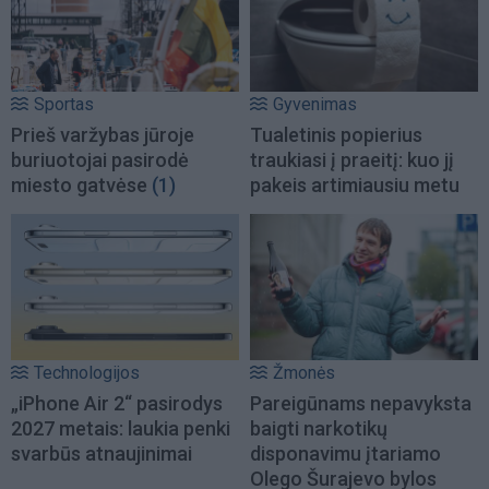
Sportas
Gyvenimas
Prieš varžybas jūroje
Tualetinis popierius
buriuotojai pasirodė
traukiasi į praeitį: kuo jį
miesto gatvėse
(1)
pakeis artimiausiu metu
Technologijos
Žmonės
„iPhone Air 2“ pasirodys
Pareigūnams nepavyksta
2027 metais: laukia penki
baigti narkotikų
svarbūs atnaujinimai
disponavimu įtariamo
Olego Šurajevo bylos