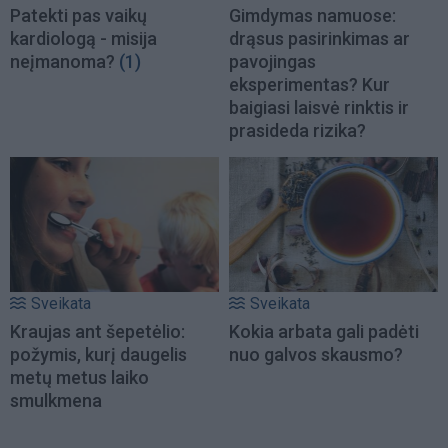
Patekti pas vaikų
Gimdymas namuose:
kardiologą - misija
drąsus pasirinkimas ar
neįmanoma?
(1)
pavojingas
eksperimentas? Kur
baigiasi laisvė rinktis ir
prasideda rizika?
Sveikata
Sveikata
Kraujas ant šepetėlio:
Kokia arbata gali padėti
požymis, kurį daugelis
nuo galvos skausmo?
metų metus laiko
smulkmena