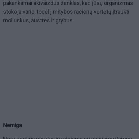
pakankamai akivaizdus ženklas, kad jūsų organizmas
stokoja vario, todėl į mitybos racioną vertėtų įtraukti
moliuskus, austres ir grybus.
Nemiga
Nors nemiga neretai yra siejama su patiriama įtampa,