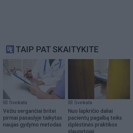
TAIP PAT SKAITYKITE
Sveikata
Sveikata
Vėžiu sergančiai britei
Nuo lapkričio daliai
pirmai pasaulyje taikytas
pacientų pagalbą teiks
naujas gydymo metodas
išplėstinės praktikos
slaugytojai