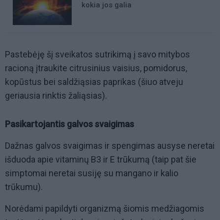
kokia jos galia
Pastebėję šį sveikatos sutrikimą į savo mitybos
racioną įtraukite citrusinius vaisius, pomidorus,
kopūstus bei saldžiąsias paprikas (šiuo atveju
geriausia rinktis žaliąsias).
Pasikartojantis galvos svaigimas
Dažnas galvos svaigimas ir spengimas ausyse neretai
išduoda apie vitaminų B3 ir E trūkumą (taip pat šie
simptomai neretai susiję su mangano ir kalio
trūkumu).
Norėdami papildyti organizmą šiomis medžiagomis