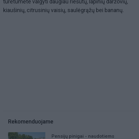
turėtumėte valgyti daugiau riešutų, lapinių daržovių,
kiaušinių, citrusinių vaisių, saulėgrąžų bei bananų.
Rekomenduojame
Pensijų pinigai - naudotiems