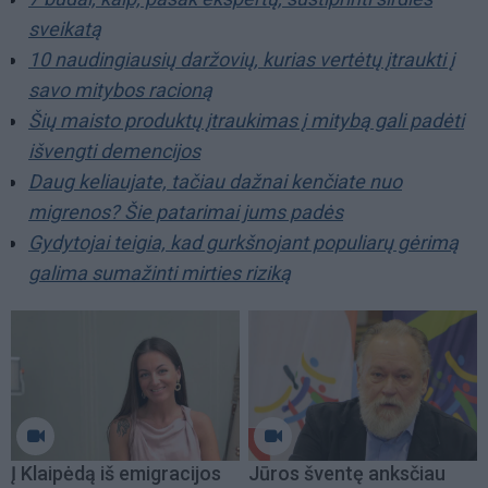
sveikatą
10 naudingiausių daržovių, kurias vertėtų įtraukti į
savo mitybos racioną
Šių maisto produktų įtraukimas į mitybą gali padėti
išvengti demencijos
Daug keliaujate, tačiau dažnai kenčiate nuo
migrenos? Šie patarimai jums padės
Gydytojai teigia, kad gurkšnojant populiarų gėrimą
galima sumažinti mirties riziką
Į Klaipėdą iš emigracijos
Jūros šventę anksčiau