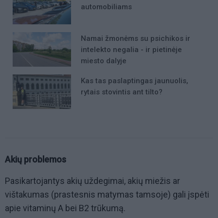
automobiliams
Namai žmonėms su psichikos ir
intelekto negalia - ir pietinėje
miesto dalyje
Kas tas paslaptingas jaunuolis,
rytais stovintis ant tilto?
Akių problemos
Pasikartojantys akių uždegimai, akių miežis ar
vištakumas (prastesnis matymas tamsoje) gali įspėti
apie vitaminų A bei B2 trūkumą.