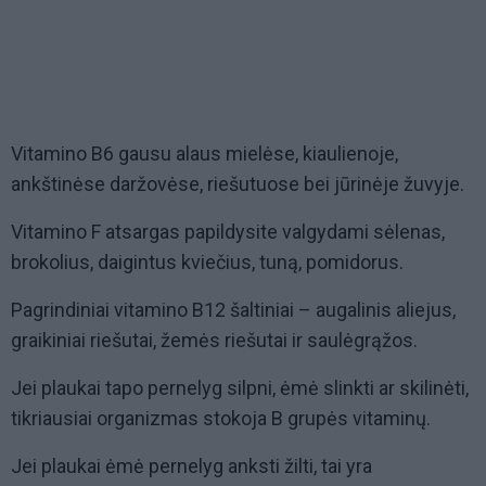
Vitamino B6 gausu alaus mielėse, kiaulienoje,
ankštinėse daržovėse, riešutuose bei jūrinėje žuvyje.
Vitamino F atsargas papildysite valgydami sėlenas,
brokolius, daigintus kviečius, tuną, pomidorus.
Pagrindiniai vitamino B12 šaltiniai – augalinis aliejus,
graikiniai riešutai, žemės riešutai ir saulėgrąžos.
Jei plaukai tapo pernelyg silpni, ėmė slinkti ar skilinėti,
tikriausiai organizmas stokoja B grupės vitaminų.
Jei plaukai ėmė pernelyg anksti žilti, tai yra