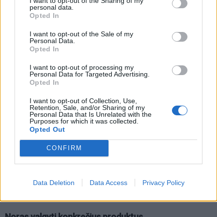
I want to opt-out of the Sharing of my
personal data.
Opted In
I want to opt-out of the Sale of my
Personal Data.
Opted In
I want to opt-out of processing my
Personal Data for Targeted Advertising.
Opted In
I want to opt-out of Collection, Use,
Retention, Sale, and/or Sharing of my
Personal Data that Is Unrelated with the
Purposes for which it was collected.
Opted Out
CONFIRM
Jei skundžiatės halitoze (prastu burnos kvapu),
gali būti, kad jūsų organizmas stokoja vitamino B3,
todėl valgykite daugiau paukštienos ir jautienos,
Data Deletion
Data Access
Privacy Policy
kepenėlių, jūrinės žuvies ir ankštinių daržovių.
Noras valgyti konkrečius produktus