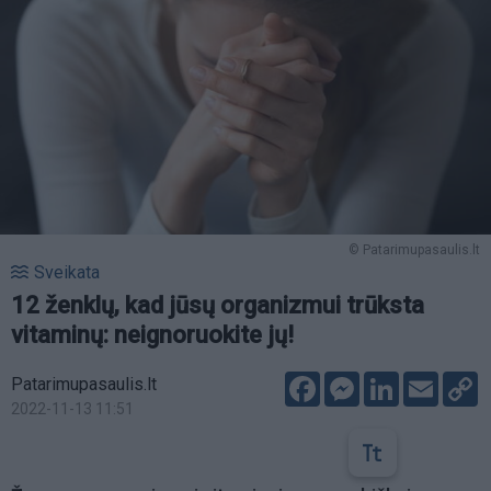
© Patarimupasaulis.lt
Sveikata
12 ženklų, kad jūsų organizmui trūksta
vitaminų: neignoruokite jų!
Facebook
Messenger
LinkedIn
Email
C
Patarimupasaulis.lt
L
2022-11-13 11:51