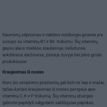
Raumenų silpnumas ir naktinis mėšlungis įprastai yra
susijęs su vitaminų B1 ir B6 trūkumu. Šių vitaminų
gausu alaus mielėse, kiaulienoje, riešutuose,
ankštinėse daržovėse, jūrinėje žuvyje bei pilno grūdo
produktuose.
Kraujavimas iš nosies
Nors šio simptomo priežasčių gali būti ne taip ir mažai,
tačiau kartais kraujavimas iš nosies perspėja apie
vitaminų C, K ir P trūkumą. Šių vitaminų atsargas
galėsite papildyti valgydami saldžiąsias paprikas,