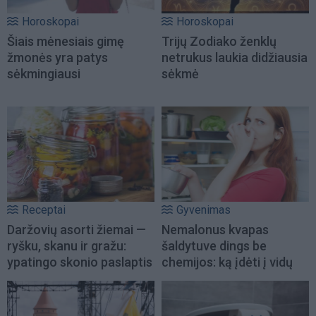
Horoskopai
Horoskopai
Šiais mėnesiais gimę
Trijų Zodiako ženklų
žmonės yra patys
netrukus laukia didžiausia
sėkmingiausi
sėkmė
Receptai
Gyvenimas
Daržovių asorti žiemai —
Nemalonus kvapas
ryšku, skanu ir gražu:
šaldytuve dings be
ypatingo skonio paslaptis
chemijos: ką įdėti į vidų