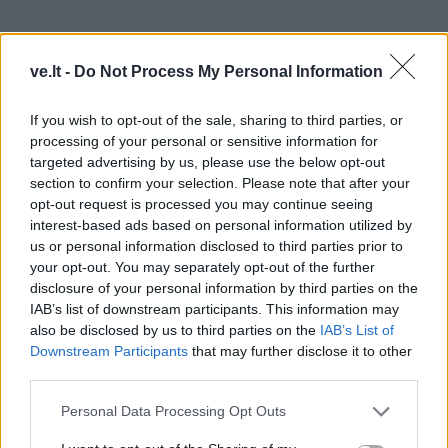
ve.lt -
Do Not Process My Personal Information
If you wish to opt-out of the sale, sharing to third parties, or
Dantų ėduonis
processing of your personal or sensitive information for
targeted advertising by us, please use the below opt-out
Jei dėl dantų ėduonies odontologijos klinikoje tenka
section to confirm your selection. Please note that after your
lankytis pernelyg dažnai, vertėtų pagalvoti apie tai, ar
opt-out request is processed you may continue seeing
interest-based ads based on personal information utilized by
jūsų organizmui netrūksta vitamino D.
us or personal information disclosed to third parties prior to
your opt-out. You may separately opt-out of the further
Šio vitamino gausu kiaušinių tryniuose, svieste,
disclosure of your personal information by third parties on the
kepenėlėse bei riebioje žuvyje.
IAB’s list of downstream participants. This information may
also be disclosed by us to third parties on the
IAB’s List of
Vis dėlto, svarbu žinoti, kad šio vitamino
Downstream Participants
that may further disclose it to other
pasisavinimas bus kur kas geresnis, jei organizmas
third parties.
nestokos kalcio (geriausi kalcio šaltiniai – pieno
Personal Data Processing Opt Outs
produktai, graikiniai riešutai, saulėgrąžos).