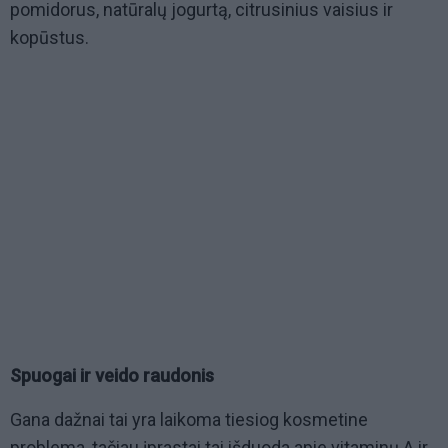
pomidorus, natūralų jogurtą, citrusinius vaisius ir
kopūstus.
Spuogai ir veido raudonis
Gana dažnai tai yra laikoma tiesiog kosmetine
problema, tačiau įprastai tai išduoda apie vitaminų A ir