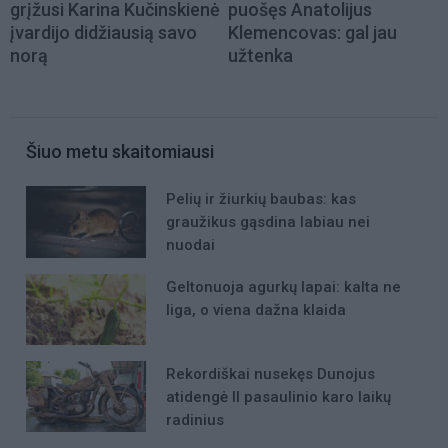
grįžusi Karina Kučinskienė
puošęs Anatolijus
įvardijo didžiausią savo
Klemencovas: gal jau
norą
užtenka
Šiuo metu skaitomiausi
Pelių ir žiurkių baubas: kas
graužikus gąsdina labiau nei
nuodai
Geltonuoja agurkų lapai: kalta ne
liga, o viena dažna klaida
Rekordiškai nusekęs Dunojus
atidengė II pasaulinio karo laikų
radinius