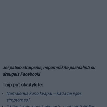
Jei patiko straipsnis, nepamirškite pasidalinti su
draugais Facebook!
Taip pat skaitykite:
Nemalonūs kūno kvapai – kada tai ligos
simptomas?
7 būdai, kaip, pasak ekspertų, sustiprinti širdies