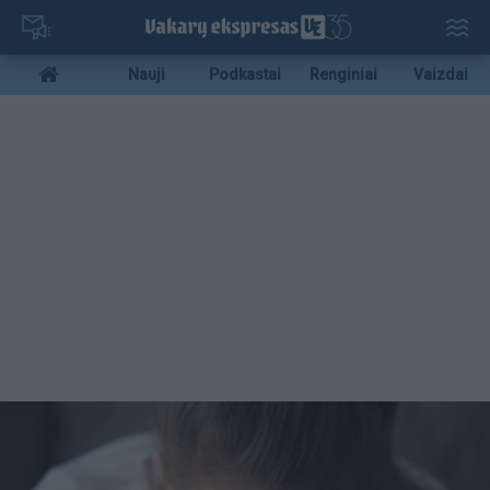
Pereiti
į
pagrindinį
Mobile
Nauji
Podkastai
Renginiai
Vaizdai
turinį
menu
bottom