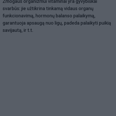
Žmogaus organizmui vitaminai yra gyvybiškai
svarbūs: jie užtikrina tinkamą vidaus organų
funkcionavimą, hormonų balanso palaikymą,
garantuoja apsaugą nuo ligų, padeda palaikyti puikią
savijautą, ir t.t.