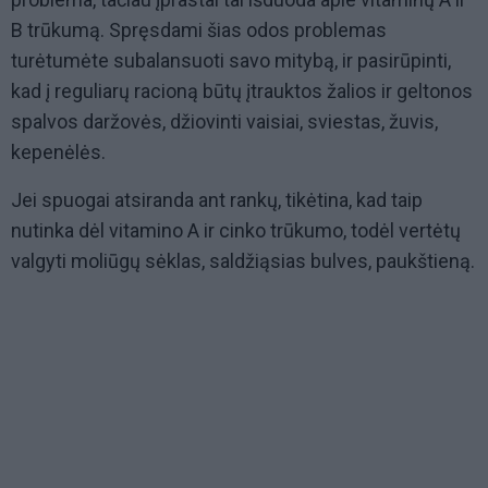
B trūkumą. Spręsdami šias odos problemas
turėtumėte subalansuoti savo mitybą, ir pasirūpinti,
kad į reguliarų racioną būtų įtrauktos žalios ir geltonos
spalvos daržovės, džiovinti vaisiai, sviestas, žuvis,
kepenėlės.
Jei spuogai atsiranda ant rankų, tikėtina, kad taip
nutinka dėl vitamino A ir cinko trūkumo, todėl vertėtų
valgyti moliūgų sėklas, saldžiąsias bulves, paukštieną.