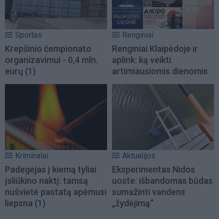
Sportas
Renginiai
Krepšinio čempionato
Renginiai Klaipėdoje ir
organizavimui - 0,4 mln.
aplink: ką veikti
eurų
(1)
artimiausiomis dienomis
Kriminalai
Aktualijos
Padegėjas į kiemą tyliai
Eksperimentas Nidos
įsliūkino naktį: tamsą
uoste: išbandomas būdas
nušvietė pastatą apėmusi
sumažinti vandens
liepsna
(1)
„žydėjimą“