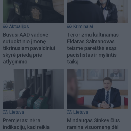
Aktualijos
Kriminalai
Buvusi AAD vadovė
Terorizmu kaltinamas
sutuoktinio įmonę
Eldaras Salmanovas
tikrinusiam pavaldiniui
teisme pareiškė esąs
skyrė priedą prie
pacisfistas ir mylintis
atlyginimo
taiką
Lietuva
Lietuva
Premjeras: nėra
Mindaugas Sinkevičius
indikacijų, kad reikia
ramina visuomenę dėl