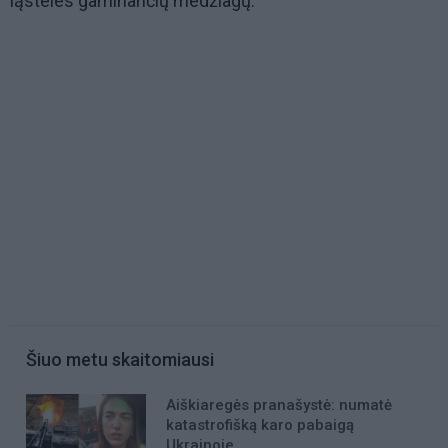
ląsteles gaminančių medžiagų.
Šiuo metu skaitomiausi
Aiškiaregės pranašystė: numatė
katastrofišką karo pabaigą
Ukrainoje