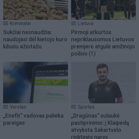
Kriminalai
Lietuva
Sukčiai nesnaudžia:
Pirmoji atkurtos
naudojasi dėl kietojo kuro
nepriklausomos Lietuvos
kilusiu ažiotažu
premjerė atgulė amžinojo
poilsio
(1)
Verslas
Sportas
„Enefit“ vadovas palieka
„Dragūnas“ sulaukė
pareigas
pastiprinimo: į Klaipėdą
atvyksta Sakartvelo
rinktinės narys