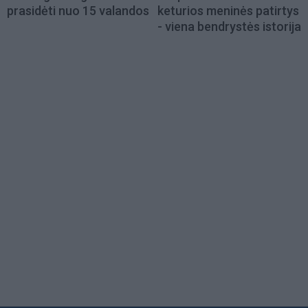
prasidėti nuo 15 valandos
keturios meninės patirtys
- viena bendrystės istorija
Load
More