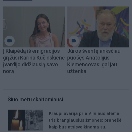
Į Klaipėdą iš emigracijos
Jūros šventę anksčiau
grįžusi Karina Kučinskienė
puošęs Anatolijus
įvardijo didžiausią savo
Klemencovas: gal jau
norą
užtenka
Šiuo metu skaitomiausi
Kraupi avarija prie Vilniaus atėmė
tris brangiausius žmones: pranešė,
kaip bus atsisveikinama su