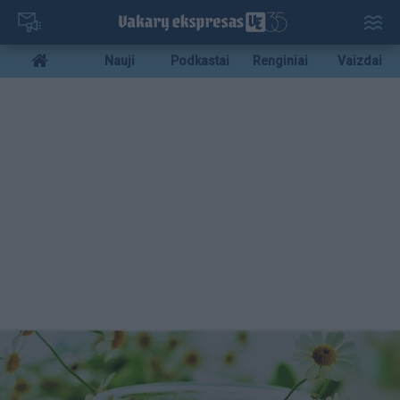
Pereiti
į
pagrindinį
Mobile
Nauji
Podkastai
Renginiai
Vaizdai
turinį
menu
bottom