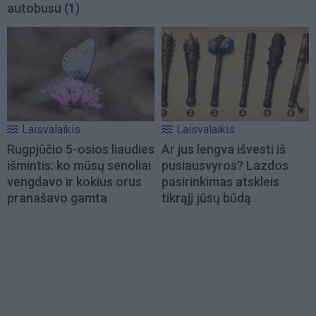
autobusu
(1)
Laisvalaikis
Laisvalaikis
Rugpjūčio 5-osios liaudies
Ar jus lengva išvesti iš
išmintis: ko mūsų senoliai
pusiausvyros? Lazdos
vengdavo ir kokius orus
pasirinkimas atskleis
pranašavo gamta
tikrąjį jūsų būdą