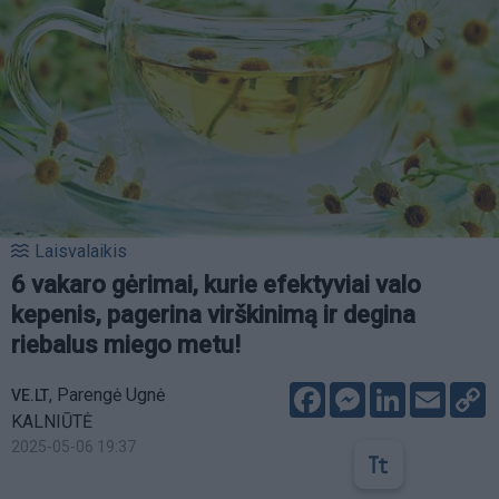
Laisvalaikis
6 vakaro gėrimai, kurie efektyviai valo
kepenis, pagerina virškinimą ir degina
riebalus miego metu!
Facebook
Messenger
LinkedIn
Email
C
,
Parengė Ugnė
VE.LT
L
KALNIŪTĖ
2025-05-06 19:37