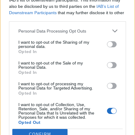
IAB’s list of downstream participants. This information may
TAIP PAT SKAITYKITE
also be disclosed by us to third parties on the
IAB’s List of
Downstream Participants
that may further disclose it to other
third parties.
Personal Data Processing Opt Outs
I want to opt-out of the Sharing of my
personal data.
Opted In
Laisvalaikis
Laisvalaikis
I want to opt-out of the Sale of my
Personal Data.
Ar jums pakaks
Aiškiaregės pranašystė:
Opted In
išradingumo teisingai
numatė katastrofišką
išspręsti matematinį
karo pabaigą Ukrainoje
I want to opt-out of processing my
Personal Data for Targeted Advertising.
galvosūkį, panaudojant
(11)
Opted In
tik vieną degtuką?
(1)
I want to opt-out of Collection, Use,
Retention, Sale, and/or Sharing of my
Personal Data that Is Unrelated with the
Purposes for which it was collected.
Opted Out
CONFIRM