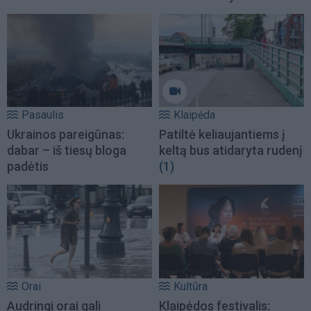
Pasaulis
Klaipėda
Ukrainos pareigūnas:
Patiltė keliaujantiems į
dabar – iš tiesų bloga
keltą bus atidaryta rudenį
padėtis
(1)
Orai
Kultūra
Audringi orai gali
Klaipėdos festivalis: