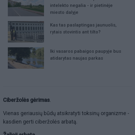
intelekto negalia - ir pietinėje
miesto dalyje
Kas tas paslaptingas jaunuolis,
rytais stovintis ant tilto?
Iki vasaros pabaigos paupyje bus
atidarytas naujas parkas
Ciberžolės
gėrimas
.
Vienas geriausių būdų atsikratyti toksinų organizme -
kasdien gerti ciberžolės arbatą.
Žalioji arbata.