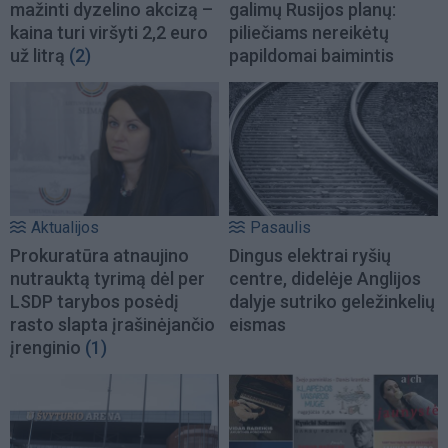
mažinti dyzelino akcizą –
galimų Rusijos planų:
kaina turi viršyti 2,2 euro
piliečiams nereikėtų
už litrą
(2)
papildomai baimintis
Aktualijos
Pasaulis
Prokuratūra atnaujino
Dingus elektrai ryšių
nutrauktą tyrimą dėl per
centre, didelėje Anglijos
LSDP tarybos posėdį
dalyje sutriko geležinkelių
rasto slapta įrašinėjančio
eismas
įrenginio
(1)