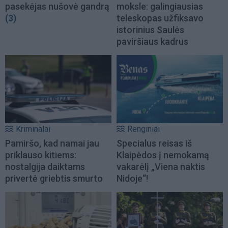
pasekėjas nušovė gandrą
moksle: galingiausias
(3)
teleskopas užfiksavo
istorinius Saulės
paviršiaus kadrus
Kriminalai
Renginiai
Pamiršo, kad namai jau
Specialus reisas iš
priklauso kitiems:
Klaipėdos į nemokamą
nostalgija daiktams
vakarėlį „Viena naktis
privertė griebtis smurto
Nidoje“!