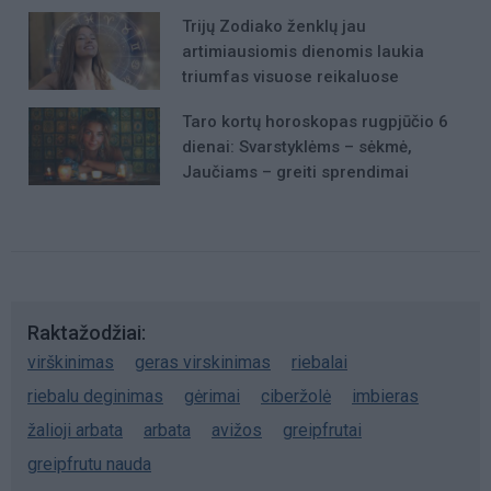
mergaite, jos mama ir močiute
Trijų Zodiako ženklų jau
artimiausiomis dienomis laukia
triumfas visuose reikaluose
Taro kortų horoskopas rugpjūčio 6
dienai: Svarstyklėms – sėkmė,
Jaučiams – greiti sprendimai
Raktažodžiai
virškinimas
geras virskinimas
riebalai
riebalu deginimas
gėrimai
ciberžolė
imbieras
žalioji arbata
arbata
avižos
greipfrutai
greipfrutu nauda