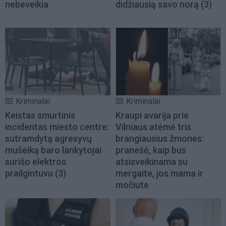
nebeveikia
didžiausią savo norą
(3)
Kriminalai
Kriminalai
Keistas smurtinis
Kraupi avarija prie
incidentas miesto centre:
Vilniaus atėmė tris
sutramdytą agresyvų
brangiausius žmones:
mušeiką baro lankytojai
pranešė, kaip bus
surišo elektros
atsisveikinama su
prailgintuvu
(3)
mergaite, jos mama ir
močiute