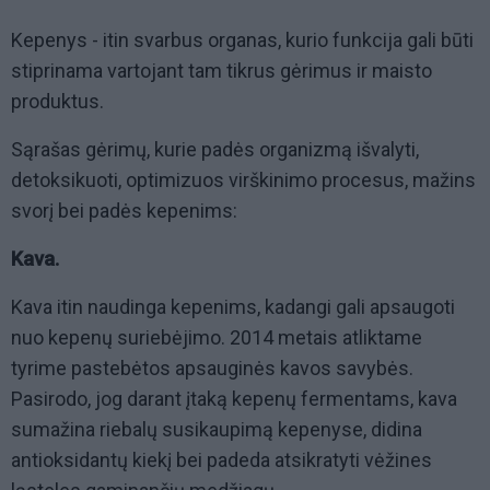
Kepenys - itin svarbus organas, kurio funkcija gali būti
stiprinama vartojant tam tikrus gėrimus ir maisto
produktus.
Sąrašas gėrimų, kurie padės organizmą išvalyti,
detoksikuoti, optimizuos virškinimo procesus, mažins
svorį bei padės kepenims:
Kava.
Kava itin naudinga kepenims, kadangi gali apsaugoti
nuo kepenų suriebėjimo.
2014
metais atliktame
tyrime pastebėtos apsauginės kavos savybės.
Pasirodo, jog darant įtaką kepenų fermentams, kava
sumažina riebalų susikaupimą kepenyse, didina
antioksidantų kiekį bei padeda atsikratyti vėžines