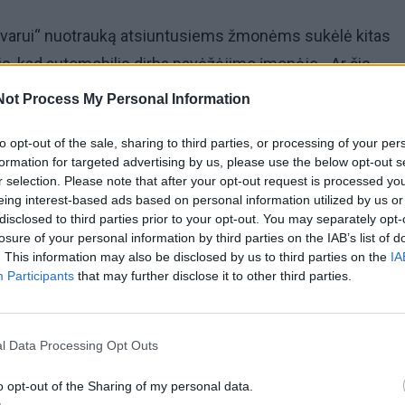
lvarui“ nuotrauką atsiuntusiems žmonėms sukėlė kitas
is, kad automobilis dirba pavėžėjimo įmonėje. „Ar šis
k tikinčiuosius? O gal veža taip, kad ir netikintys pradeda
Not Process My Personal Information
 klaipėdiečiai.
to opt-out of the sale, sharing to third parties, or processing of your per
formation for targeted advertising by us, please use the below opt-out s
r selection. Please note that after your opt-out request is processed y
eing interest-based ads based on personal information utilized by us or
disclosed to third parties prior to your opt-out. You may separately opt-
losure of your personal information by third parties on the IAB’s list of
. This information may also be disclosed by us to third parties on the
IA
Participants
that may further disclose it to other third parties.
l Data Processing Opt Outs
o opt-out of the Sharing of my personal data.