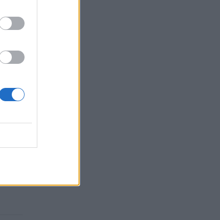
au
s –