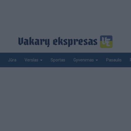
Jūra
Sportas
Pasaulis
Verslas
Gyvenimas