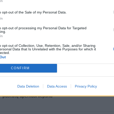
acijos grįžusi Karina
Jūros šventę anksčiau puošęs
In
jo didžiausią savo
Anatolijus Klemencovas: gal jau
užtenka
o opt-out of the Sale of my Personal Data.
In
to opt-out of processing my Personal Data for Targeted
ing.
omiausi
In
Dienos horoskopas 12 Zodiako ženklų: gali būti lengvi
o opt-out of Collection, Use, Retention, Sale, and/or Sharing
ersonal Data that Is Unrelated with the Purposes for which it
nutraukti tai, kas nebeveikia
lected.
Out
Taro kortų horoskopas rugpjūčio 7 dienai: Vandeniam
CONFIRM
pasirinkimas, Dvyniams – pagreitis
Data Deletion
Data Access
Privacy Policy
Padegėjas į kiemą tyliai įsliūkino naktį: tamsą nušvietė
pastatą apėmusi liepsna