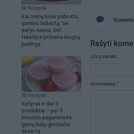
Receptai
Kai manų košė pabosta,
Komenta
gaminu bubertą: tie
patys manai, bet
tekstūra primena lengvą
Rašyti kome
pudingą
Jūsų vardas
Komentaras
Receptai
Kefyras ir dar 3
produktai – per 5
minutes pagaminsite
gaivų ledų-glotnučio
desertą