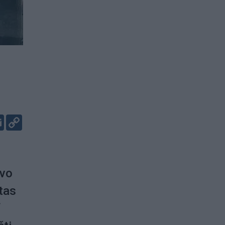
er
kedIn
Email
Copy
Link
avo
tas
“