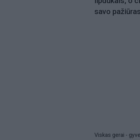
lipdukais, o ci
savo pažiūras
Viskas gerai - gyv