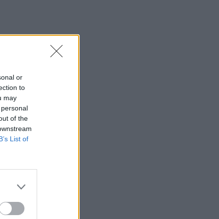
sonal or
ection to
ou may
 personal
out of the
 downstream
B’s List of