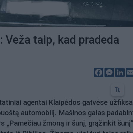
: Veža taip, kad pradeda
Facebook
Messeng
Lin
tatiniai agentai Klaipėdos gatvėse užfiks
apuoštą automobilį. Mašinos galas padabin
rs „Pamečiau žmoną ir šunį, grąžinkit šunį