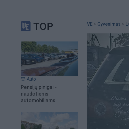
TOP
VE
>
Gyvenimas
>
L
Auto
Pensijų pinigai -
naudotiems
automobiliams