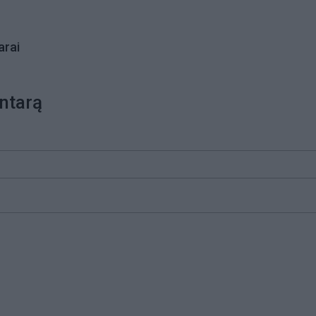
rai
ntarą