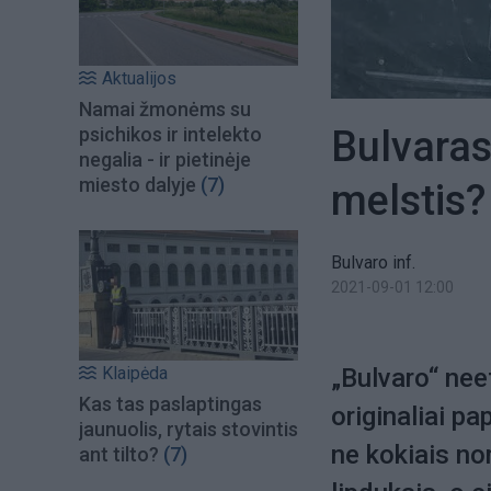
Aktualijos
Namai žmonėms su
Bulvaras
psichikos ir intelekto
negalia - ir pietinėje
miesto dalyje
(7)
melstis?
Bulvaro inf.
2021-09-01 12:00
Klaipėda
„Bulvaro“ nee
Kas tas paslaptingas
originaliai p
jaunuolis, rytais stovintis
ne kokiais no
ant tilto?
(7)