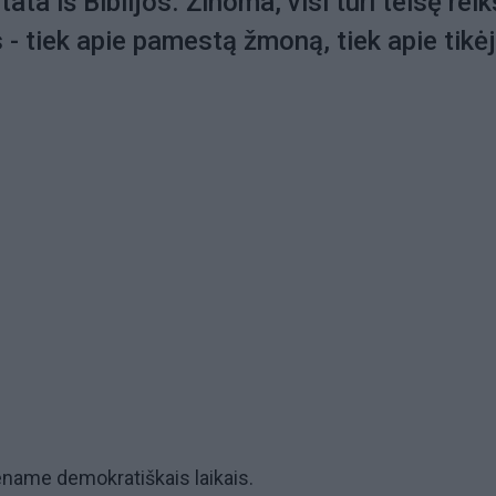
tata iš Biblijos. Žinoma, visi turi teisę reik
 - tiek apie pamestą žmoną, tiek apie tikė
ename demokratiškais laikais.