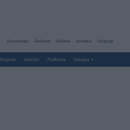
Desktop
Prenumerata
Skelbimai
Reklama
Kontaktai
Prisijungti
menu
top
Renginiai
Galerijos
Podkastai
Daugiau