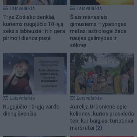
Laisvalaikis
Laisvalaikis
Trys Zodiako ženklai,
Šiais mėnesiais
kuriems rugpjūčio 10-ąją
gimusiems – ypatingas
seksis labiausiai: itin gera
metas: astrologai žada
pirmoji dienos pusė
naujas galimybes ir
sėkmę
Laisvalaikis
Laisvalaikis
Rugpjūčio 10-ąją vardo
Aurelija Urbonienė apie
dieną švenčia
keliones, kurios prasideda
ten, kur baigiasi turistiniai
maršrutai
(2)