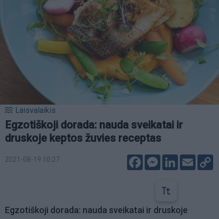
Laisvalaikis
Egzotiškoji dorada: nauda sveikatai ir
druskoje keptos žuvies receptas
Facebook
Messenger
LinkedIn
Email
C
2021-08-19 10:27
L
Egzotiškoji dorada: nauda sveikatai ir druskoje