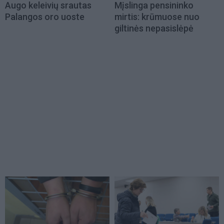
Augo keleivių srautas
Mįslinga pensininko
Palangos oro uoste
mirtis: krūmuose nuo
giltinės nepasislėpė