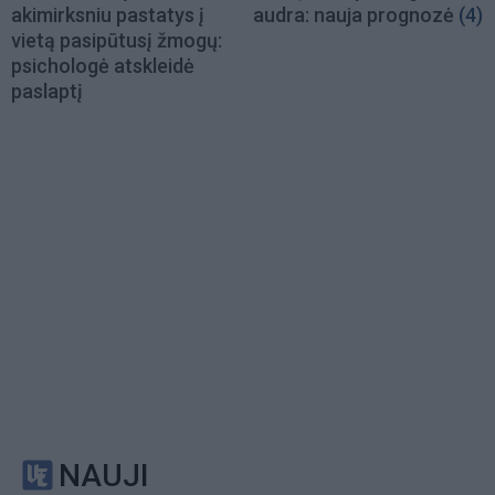
akimirksniu pastatys į
audra: nauja prognozė
(4)
vietą pasipūtusį žmogų:
psichologė atskleidė
paslaptį
NAUJI