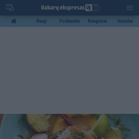
Pereiti
į
pagrindinį
Mobile
Nauji
Podkastai
Renginiai
Vaizdai
turinį
menu
bottom