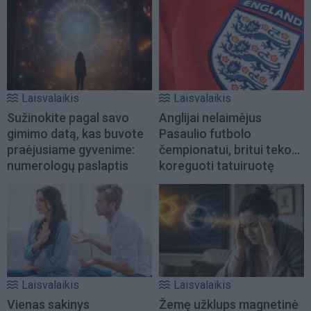
Laisvalaikis
Laisvalaikis
Sužinokite pagal savo
Anglijai nelaimėjus
gimimo datą, kas buvote
Pasaulio futbolo
praėjusiame gyvenime:
čempionatui, britui teko...
numerologų paslaptis
koreguoti tatuiruotę
Laisvalaikis
Laisvalaikis
Vienas sakinys
Žemę užklups magnetinė