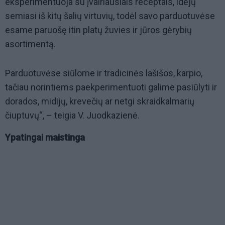
eksperimentuoja su įvairiausiais receptais, idėjų
semiasi iš kitų šalių virtuvių, todėl savo parduotuvėse
esame paruošę itin platų žuvies ir jūros gėrybių
asortimentą.
Parduotuvėse siūlome ir tradicinės lašišos, karpio,
tačiau norintiems paekperimentuoti galime pasiūlyti ir
dorados, midijų, krevečių ar netgi skraidkalmarių
čiuptuvų“, – teigia V. Juodkazienė.
Ypatingai maistinga