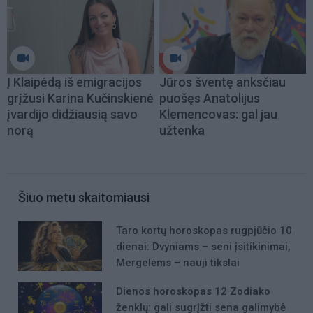
Į Klaipėdą iš emigracijos
Jūros šventę anksčiau
grįžusi Karina Kučinskienė
puošęs Anatolijus
įvardijo didžiausią savo
Klemencovas: gal jau
norą
užtenka
Šiuo metu skaitomiausi
Taro kortų horoskopas rugpjūčio 10
dienai: Dvyniams – seni įsitikinimai,
Mergelėms – nauji tikslai
Dienos horoskopas 12 Zodiako
ženklų: gali sugrįžti sena galimybė