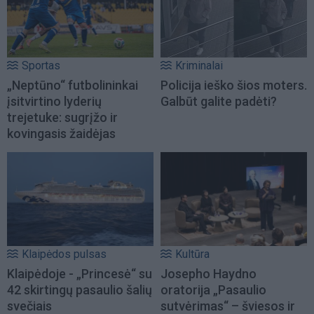
Sportas
Kriminalai
„Neptūno“ futbolininkai
Policija ieško šios moters.
įsitvirtino lyderių
Galbūt galite padėti?
trejetuke: sugrįžo ir
kovingasis žaidėjas
Klaipėdos pulsas
Kultūra
Klaipėdoje - „Princesė“ su
Josepho Haydno
42 skirtingų pasaulio šalių
oratorija „Pasaulio
svečiais
sutvėrimas“ – šviesos ir