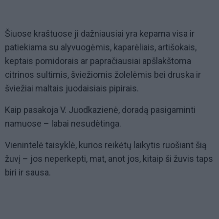
Šiuose kraštuose ji dažniausiai yra kepama visa ir
patiekiama su alyvuogėmis, kaparėliais, artišokais,
keptais pomidorais ar papračiausiai apšlakštoma
citrinos sultimis, šviežiomis žolelėmis bei druska ir
šviežiai maltais juodaisiais pipirais.
Kaip pasakoja V. Juodkazienė, doradą pasigaminti
namuose – labai nesudėtinga.
Vienintelė taisyklė, kurios reikėtų laikytis ruošiant šią
žuvį – jos neperkepti, mat, anot jos, kitaip ši žuvis taps
biri ir sausa.