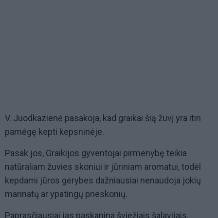
V. Juodkazienė pasakoja, kad graikai šią žuvį yra itin
pamėgę kepti kepsninėje.
Pasak jos, Graikijos gyventojai pirmenybę teikia
natūraliam žuvies skoniui ir jūriniam aromatui, todėl
kepdami jūros gėrybes dažniausiai nenaudoja jokių
marinatų ar ypatingų prieskonių.
Paprasčiausiai jas paskanina šviežiais šalavijais,