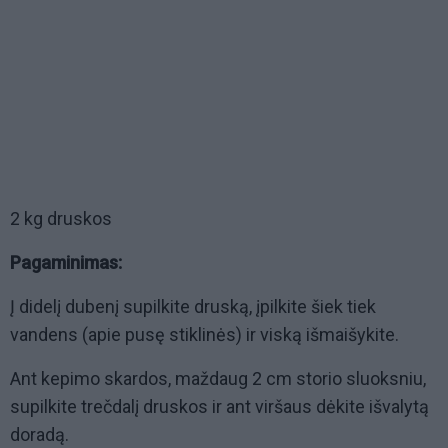
2 kg druskos
Pagaminimas:
Į didelį dubenį supilkite druską, įpilkite šiek tiek
vandens (apie pusę stiklinės) ir viską išmaišykite.
Ant kepimo skardos, maždaug 2 cm storio sluoksniu,
supilkite trečdalį druskos ir ant viršaus dėkite išvalytą
doradą.