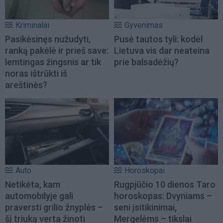
Kriminalai
Gyvenimas
Pasikėsinęs nužudyti,
Pusė tautos tyli: kodėl
ranką pakėlė ir prieš save:
Lietuva vis dar neateina
lemtingas žingsnis ar tik
prie balsadėžių?
noras ištrūkti iš
areštinės?
Auto
Horoskopai
Netikėta, kam
Rugpjūčio 10 dienos Taro
automobilyje gali
horoskopas: Dvyniams –
praversti grilio žnyplės –
seni įsitikinimai,
šį triuką verta žinoti
Mergelėms – tikslai