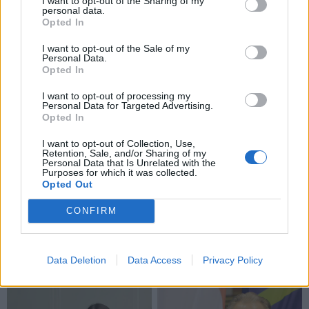
I want to opt-out of the Sharing of my
personal data.
Tuomet žuvį dėkite į orkaitę, įkaitintą iki 180 laipsnių ir
Opted In
kepkite apie 30-40 minučių.
I want to opt-out of the Sale of my
Personal Data.
Žuvį išėmus iš orkaitės leiskite jai apie 10 minučių
Opted In
pravėsti.
I want to opt-out of processing my
Personal Data for Targeted Advertising.
Po to peilio kraštu atsargiai nuo žuvies pašalinkite
Opted In
druską ir išimkite dorados mėsą.
I want to opt-out of Collection, Use,
Retention, Sale, and/or Sharing of my
Taip paruoštą žuvį galite paskaninti su citrinos bei
Personal Data that Is Unrelated with the
Purposes for which it was collected.
česnako padažu bei patiekti su mėgstamomis
Opted Out
kruopomis, įvairiai ruoštomis bulvėmis ar šviežių
CONFIRM
daržovių salotomis.
Skanaus!
Data Deletion
Data Access
Privacy Policy