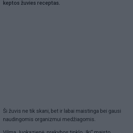
keptos žuvies receptas.
Ši žuvis ne tik skani, bet ir labai maistinga bei gausi
naudingomis organizmui medžiagomis.
Vilma Juokazienė, prekybos tinklo „Iki“ maisto