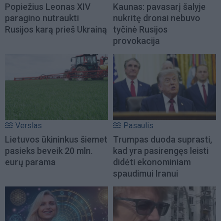
Popiežius Leonas XIV
Kaunas: pavasarį šalyje
paragino nutraukti
nukritę dronai nebuvo
Rusijos karą prieš Ukrainą
tyčinė Rusijos
provokacija
Verslas
Pasaulis
Lietuvos ūkininkus šiemet
Trumpas duoda suprasti,
pasieks beveik 20 mln.
kad yra pasirengęs leisti
eurų parama
didėti ekonominiam
spaudimui Iranui