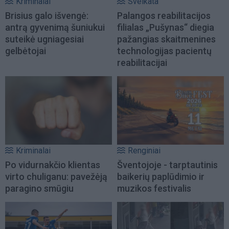
Kriminalai
Sveikata
Brisius galo išvengė:
Palangos reabilitacijos
antrą gyvenimą šuniukui
filialas „Pušynas“ diegia
suteikė ugniagesiai
pažangias skaitmenines
gelbėtojai
technologijas pacientų
reabilitacijai
Kriminalai
Renginiai
Po vidurnakčio klientas
Šventojoje - tarptautinis
virto chuliganu: pavežėją
baikerių paplūdimio ir
paragino smūgiu
muzikos festivalis