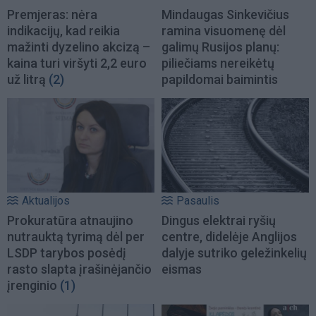
Premjeras: nėra
Mindaugas Sinkevičius
indikacijų, kad reikia
ramina visuomenę dėl
mažinti dyzelino akcizą –
galimų Rusijos planų:
kaina turi viršyti 2,2 euro
piliečiams nereikėtų
už litrą
(2)
papildomai baimintis
Aktualijos
Pasaulis
Prokuratūra atnaujino
Dingus elektrai ryšių
nutrauktą tyrimą dėl per
centre, didelėje Anglijos
LSDP tarybos posėdį
dalyje sutriko geležinkelių
rasto slapta įrašinėjančio
eismas
įrenginio
(1)