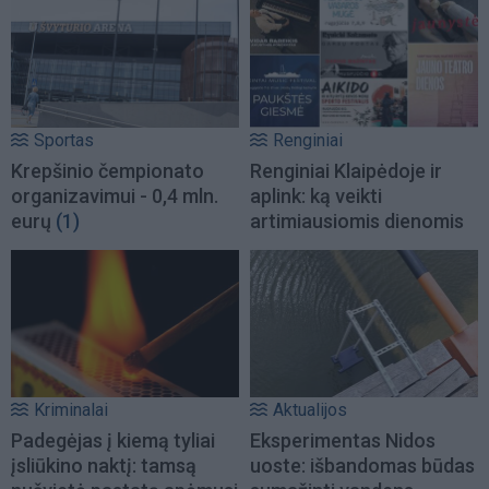
Sportas
Renginiai
Krepšinio čempionato
Renginiai Klaipėdoje ir
organizavimui - 0,4 mln.
aplink: ką veikti
eurų
(1)
artimiausiomis dienomis
Kriminalai
Aktualijos
Padegėjas į kiemą tyliai
Eksperimentas Nidos
įsliūkino naktį: tamsą
uoste: išbandomas būdas