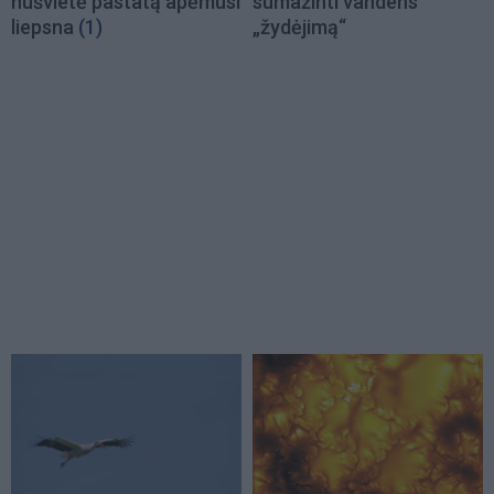
nušvietė pastatą apėmusi
sumažinti vandens
liepsna
(1)
„žydėjimą“