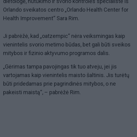
dietologė, nutukimo ir svorio kontrolės specialistė iš
Orlando sveikatos centro „Orlando Health Center for
Health Improvement“ Sara Rim.
Ji pabrėžė, kad „oatzempic“ nėra veiksmingas kaip
vienintelis svorio metimo būdas, bet gali būti sveikos
mitybos ir fizinio aktyvumo programos dalis.
„Gėrimas tampa pavojingas tik tuo atveju, jei jis
vartojamas kaip vienintelis maisto šaltinis. Jis turėtų
būti pridedamas prie pagrindinės mitybos, o ne
pakeisti maistą“, – pabrėžė Rim.