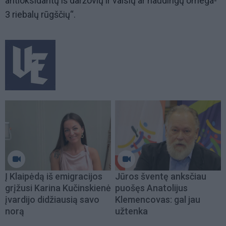
antioksidantų iš daržovių ir vaisių ar naudingų omega-
3 riebalų rūgščių“.
Į Klaipėdą iš emigracijos
Jūros šventę anksčiau
grįžusi Karina Kučinskienė
puošęs Anatolijus
įvardijo didžiausią savo
Klemencovas: gal jau
norą
užtenka