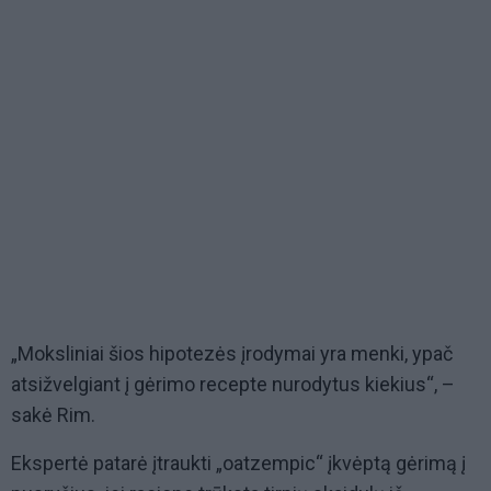
„Moksliniai šios hipotezės įrodymai yra menki, ypač
atsižvelgiant į gėrimo recepte nurodytus kiekius“, –
sakė Rim.
Ekspertė patarė įtraukti „oatzempic“ įkvėptą gėrimą į