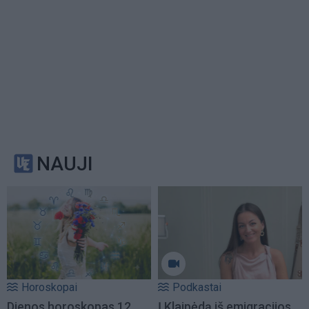
NAUJI
Horoskopai
Podkastai
Dienos horoskopas 12
Į Klaipėdą iš emigracijos