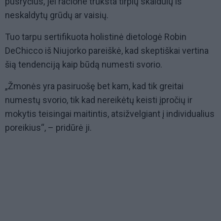
pusryčius, jei racione trūksta tirpių skaidulų iš
neskaldytų grūdų ar vaisių.
Tuo tarpu sertifikuota holistinė dietologė Robin
DeChicco iš Niujorko pareiškė, kad skeptiškai vertina
šią tendenciją kaip būdą numesti svorio.
„Žmonės yra pasiruošę bet kam, kad tik greitai
numestų svorio, tik kad nereikėtų keisti įpročių ir
mokytis teisingai maitintis, atsižvelgiant į individualius
poreikius“, – pridūrė ji.