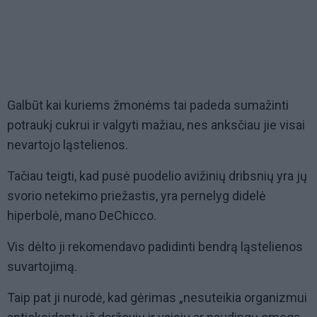
Galbūt kai kuriems žmonėms tai padeda sumažinti
potraukį cukrui ir valgyti mažiau, nes anksčiau jie visai
nevartojo ląstelienos.
Tačiau teigti, kad pusė puodelio avižinių dribsnių yra jų
svorio netekimo priežastis, yra pernelyg didelė
hiperbolė, mano DeChicco.
Vis dėlto ji rekomendavo padidinti bendrą ląstelienos
suvartojimą.
Taip pat ji nurodė, kad gėrimas „nesuteikia organizmui