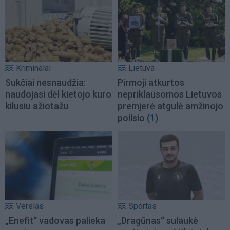
Kriminalai
Lietuva
Sukčiai nesnaudžia:
Pirmoji atkurtos
naudojasi dėl kietojo kuro
nepriklausomos Lietuvos
kilusiu ažiotažu
premjerė atgulė amžinojo
poilsio
(1)
Verslas
Sportas
„Enefit“ vadovas palieka
„Dragūnas“ sulaukė