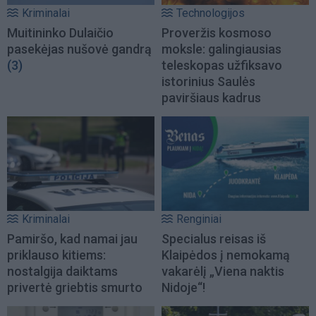
Kriminalai
Technologijos
Muitininko Dulaičio
Proveržis kosmoso
pasekėjas nušovė gandrą
moksle: galingiausias
(3)
teleskopas užfiksavo
istorinius Saulės
paviršiaus kadrus
Kriminalai
Renginiai
Pamiršo, kad namai jau
Specialus reisas iš
priklauso kitiems:
Klaipėdos į nemokamą
nostalgija daiktams
vakarėlį „Viena naktis
privertė griebtis smurto
Nidoje“!