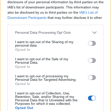
disclosure of your personal information by third parties on the
IAB’s list of downstream participants. This information may
also be disclosed by us to third parties on the
IAB’s List of
Downstream Participants
that may further disclose it to other
third parties.
This site is protected by
Sutinku su
taisyklėmis
reCAPTCHA and the Google
Personal Data Processing Opt Outs
Privacy Policy
and
Terms of
Service
apply.
I want to opt-out of the Sharing of my
personal data.
Opted In
I want to opt-out of the Sale of my
Personal Data.
Opted In
I want to opt-out of processing my
Personal Data for Targeted Advertising.
Opted In
I want to opt-out of Collection, Use,
Retention, Sale, and/or Sharing of my
Personal Data that Is Unrelated with the
Purposes for which it was collected.
Opted Out