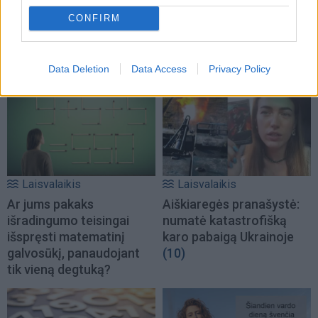
CONFIRM
TAIP PAT SKAITYKITE
Data Deletion
Data Access
Privacy Policy
Laisvalaikis
Laisvalaikis
Ar jums pakaks
Aiškiaregės pranašystė:
išradingumo teisingai
numatė katastrofišką
išspręsti matematinį
karo pabaigą Ukrainoje
galvosūkį, panaudojant
(10)
tik vieną degtuką?