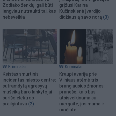
Zodiako ženklų: gali būti
grįžusi Karina
lengviau nutraukti tai, kas
Kučinskienė įvardijo
nebeveikia
didžiausią savo norą
(3)
Kriminalai
Kriminalai
Keistas smurtinis
Kraupi avarija prie
incidentas miesto centre:
Vilniaus atėmė tris
sutramdytą agresyvų
brangiausius žmones:
mušeiką baro lankytojai
pranešė, kaip bus
surišo elektros
atsisveikinama su
prailgintuvu
(2)
mergaite, jos mama ir
močiute