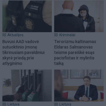
Aktualijos
Kriminalai
Buvusi AAD vadovė
Terorizmu kaltinamas
sutuoktinio įmonę
Eldaras Salmanovas
tikrinusiam pavaldiniui
teisme pareiškė esąs
skyrė priedą prie
pacisfistas ir mylintis
atlyginimo
taiką
Lietuva
Lietuva