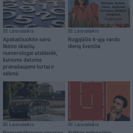
Laisvalaikis
Laisvalaikis
Apskaičiuokite savo
Rugpjūčio 6-ąją vardo
likimo skaičių:
dieną švenčia
numerologai atskleidė,
kurioms datoms
pranašaujami turtai ir
sėkmė
Laisvalaikis
Laisvalaikis
Romantiškiausia vasaros
Suktas galvosūkis: