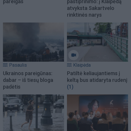
pareigas
pastiprinimo: į Klaipėdą
atvyksta Sakartvelo
rinktinės narys
Pasaulis
Klaipėda
Ukrainos pareigūnas:
Patiltė keliaujantiems į
dabar – iš tiesų bloga
keltą bus atidaryta rudenį
padėtis
(1)