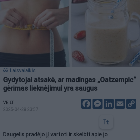
Laisvalaikis
Gydytojai atsakė, ar madingas „Oatzempic“
gėrimas lieknėjimui yra saugus
Facebook
Messenger
LinkedIn
Email
C
VE.LT
L
2025-04-28 23:57
Daugelis pradėjo jį vartoti ir skelbti apie jo