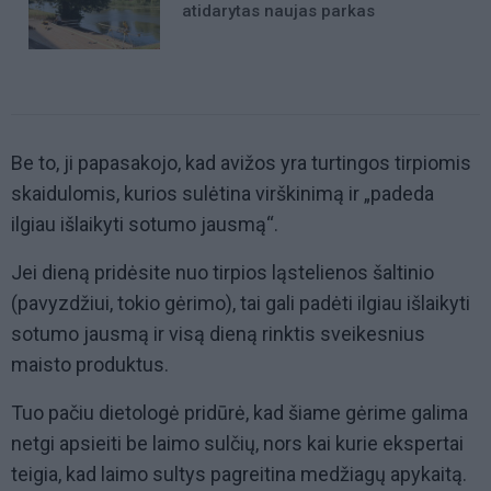
atidarytas naujas parkas
Be to, ji papasakojo, kad avižos yra turtingos tirpiomis
skaidulomis, kurios sulėtina virškinimą ir „padeda
ilgiau išlaikyti sotumo jausmą“.
Jei dieną pridėsite nuo tirpios ląstelienos šaltinio
(pavyzdžiui, tokio gėrimo), tai gali padėti ilgiau išlaikyti
sotumo jausmą ir visą dieną rinktis sveikesnius
maisto produktus.
Tuo pačiu dietologė pridūrė, kad šiame gėrime galima
netgi apsieiti be laimo sulčių, nors kai kurie ekspertai
teigia, kad laimo sultys pagreitina medžiagų apykaitą.