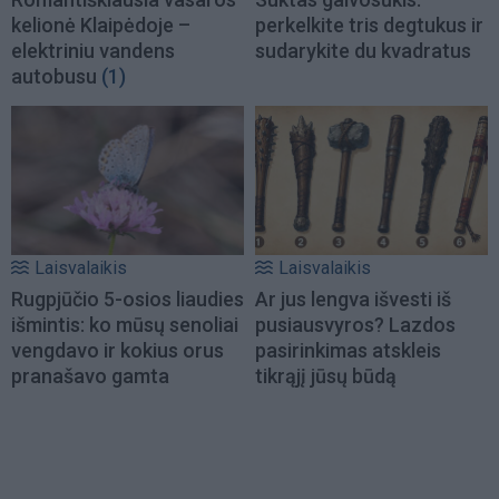
kelionė Klaipėdoje –
perkelkite tris degtukus ir
elektriniu vandens
sudarykite du kvadratus
autobusu
(1)
Laisvalaikis
Laisvalaikis
Rugpjūčio 5-osios liaudies
Ar jus lengva išvesti iš
išmintis: ko mūsų senoliai
pusiausvyros? Lazdos
vengdavo ir kokius orus
pasirinkimas atskleis
pranašavo gamta
tikrąjį jūsų būdą