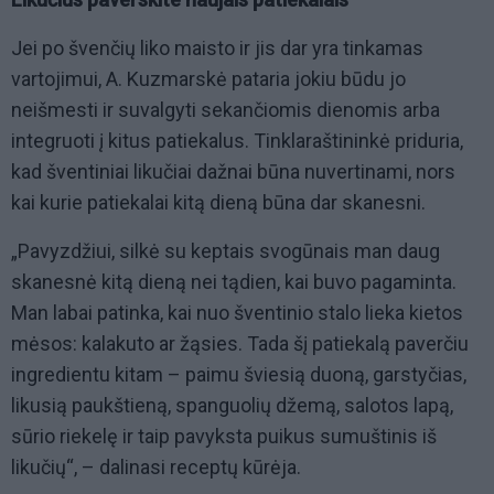
Jei po švenčių liko maisto ir jis dar yra tinkamas
vartojimui, A. Kuzmarskė pataria jokiu būdu jo
neišmesti ir suvalgyti sekančiomis dienomis arba
integruoti į kitus patiekalus. Tinklaraštininkė priduria,
kad šventiniai likučiai dažnai būna nuvertinami, nors
kai kurie patiekalai kitą dieną būna dar skanesni.
„Pavyzdžiui, silkė su keptais svogūnais man daug
skanesnė kitą dieną nei tądien, kai buvo pagaminta.
Man labai patinka, kai nuo šventinio stalo lieka kietos
mėsos: kalakuto ar žąsies. Tada šį patiekalą paverčiu
ingredientu kitam – paimu šviesią duoną, garstyčias,
likusią paukštieną, spanguolių džemą, salotos lapą,
sūrio riekelę ir taip pavyksta puikus sumuštinis iš
likučių“, – dalinasi receptų kūrėja.