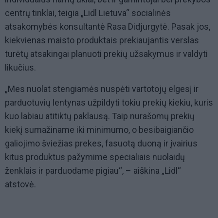
centrų tinklai, teigia „Lidl Lietuva“ socialinės
atsakomybės konsultantė Rasa Didjurgytė. Pasak jos,
kiekvienas maisto produktais prekiaujantis verslas
turėtų atsakingai planuoti prekių užsakymus ir valdyti
likučius.
„Mes nuolat stengiamės nuspėti vartotojų elgesį ir
parduotuvių lentynas užpildyti tokiu prekių kiekiu, kuris
kuo labiau atitiktų paklausą. Taip nurašomų prekių
kiekį sumažiname iki minimumo, o besibaigiančio
galiojimo šviežias prekes, fasuotą duoną ir įvairius
kitus produktus pažymime specialiais nuolaidų
ženklais ir parduodame pigiau“, – aiškina „Lidl“
atstovė.