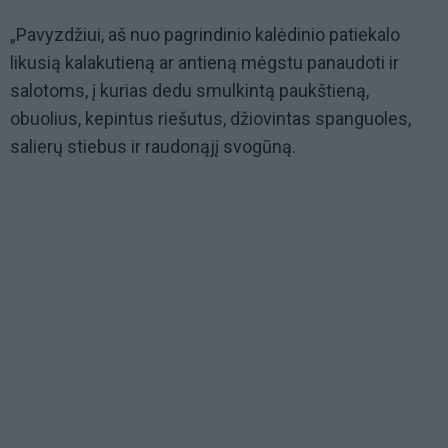
„Pavyzdžiui, aš nuo pagrindinio kalėdinio patiekalo
likusią kalakutieną ar antieną mėgstu panaudoti ir
salotoms, į kurias dedu smulkintą paukštieną,
obuolius, kepintus riešutus, džiovintas spanguoles,
salierų stiebus ir raudonąjį svogūną.