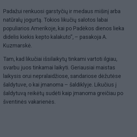
Padažui renkuosi garstyčių ir medaus mišinį arba
natūralų jogurtą. Tokios likučių salotos labai
populiarios Amerikoje, kai po Padėkos dienos lieka
didelis kiekis kepto kalakuto“, – pasakoja A.
Kuzmarskė.
Tam, kad likučiai išsilaikytų tinkami vartoti ilgiau,
svarbu juos tinkamai laikyti. Geriausiai maistas
laikysis orui nepralaidžiose, sandariose dėžutėse
šaldytuve, o kai įmanoma – šaldiklyje. Likučius į
šaldytuvą reikėtų sudėti kaip įmanoma greičiau po
šventinės vakarienės.