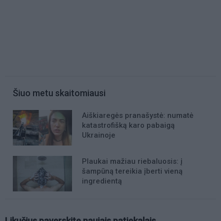
Šiuo metu skaitomiausi
Aiškiaregės pranašystė: numatė
katastrofišką karo pabaigą
Ukrainoje
Plaukai mažiau riebaluosis: į
šampūną tereikia įberti vieną
ingredientą
Likučius paverskite naujais patiekalais