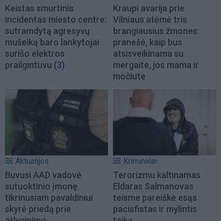
Keistas smurtinis
Kraupi avarija prie
incidentas miesto centre:
Vilniaus atėmė tris
sutramdytą agresyvų
brangiausius žmones:
mušeiką baro lankytojai
pranešė, kaip bus
surišo elektros
atsisveikinama su
prailgintuvu
(3)
mergaite, jos mama ir
močiute
Aktualijos
Kriminalai
Buvusi AAD vadovė
Terorizmu kaltinamas
sutuoktinio įmonę
Eldaras Salmanovas
tikrinusiam pavaldiniui
teisme pareiškė esąs
skyrė priedą prie
pacisfistas ir mylintis
atlyginimo
taiką