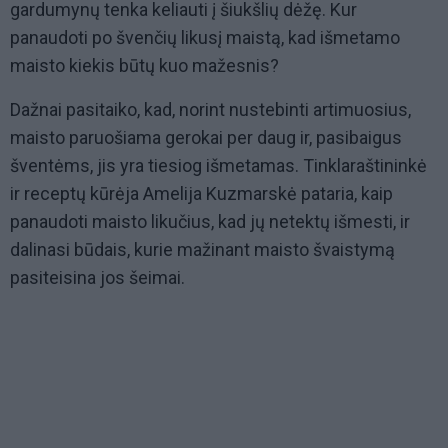
gardumynų tenka keliauti į šiukšlių dėžę. Kur
panaudoti po švenčių likusį maistą, kad išmetamo
maisto kiekis būtų kuo mažesnis?
Dažnai pasitaiko, kad, norint nustebinti artimuosius,
maisto paruošiama gerokai per daug ir, pasibaigus
šventėms, jis yra tiesiog išmetamas. Tinklaraštininkė
ir receptų kūrėja Amelija Kuzmarskė pataria, kaip
panaudoti maisto likučius, kad jų netektų išmesti, ir
dalinasi būdais, kurie mažinant maisto švaistymą
pasiteisina jos šeimai.