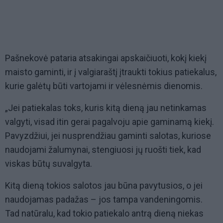
Pašnekovė pataria atsakingai apskaičiuoti, kokį kiekį
maisto gaminti, ir į valgiaraštį įtraukti tokius patiekalus,
kurie galėtų būti vartojami ir vėlesnėmis dienomis.
„Jei patiekalas toks, kuris kitą dieną jau netinkamas
valgyti, visad itin gerai pagalvoju apie gaminamą kiekį.
Pavyzdžiui, jei nusprendžiau gaminti salotas, kuriose
naudojami žalumynai, stengiuosi jų ruošti tiek, kad
viskas būtų suvalgyta.
Kitą dieną tokios salotos jau būna pavytusios, o jei
naudojamas padažas – jos tampa vandeningomis.
Tad natūralu, kad tokio patiekalo antrą dieną niekas