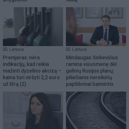
Lietuva
Lietuva
Premjeras: nėra
Mindaugas Sinkevičius
indikacijų, kad reikia
ramina visuomenę dėl
mažinti dyzelino akcizą –
galimų Rusijos planų:
kaina turi viršyti 2,2 euro
piliečiams nereikėtų
už litrą
(2)
papildomai baimintis