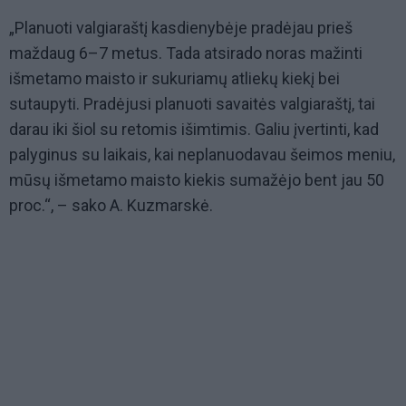
„Planuoti valgiaraštį kasdienybėje pradėjau prieš
maždaug 6–7 metus. Tada atsirado noras mažinti
išmetamo maisto ir sukuriamų atliekų kiekį bei
sutaupyti. Pradėjusi planuoti savaitės valgiaraštį, tai
darau iki šiol su retomis išimtimis. Galiu įvertinti, kad
palyginus su laikais, kai neplanuodavau šeimos meniu,
mūsų išmetamo maisto kiekis sumažėjo bent jau 50
proc.“, – sako A. Kuzmarskė.