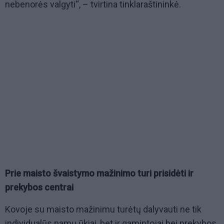
nebenorės valgyti“, – tvirtina tinklaraštininkė.
Prie maisto švaistymo mažinimo turi prisidėti ir
prekybos centrai
Kovoje su maisto mažinimu turėtų dalyvauti ne tik
individualūs namų ūkiai, bet ir gamintojai bei prekybos