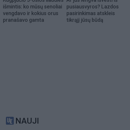
išmintis: ko mūsų senoliai
pusiausvyros? Lazdos
vengdavo ir kokius orus
pasirinkimas atskleis
pranašavo gamta
tikrąjį jūsų būdą
NAUJI