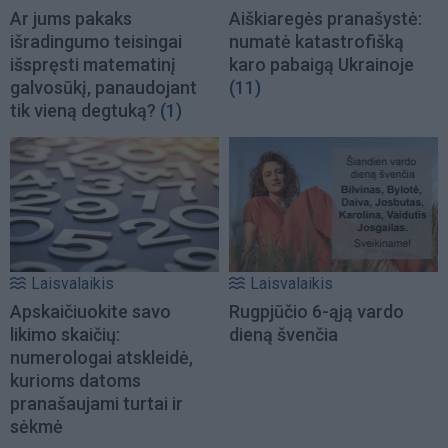
Ar jums pakaks
Aiškiaregės pranašystė:
išradingumo teisingai
numatė katastrofišką
išspręsti matematinį
karo pabaigą Ukrainoje
galvosūkį, panaudojant
(11)
tik vieną degtuką?
(1)
Laisvalaikis
Laisvalaikis
Apskaičiuokite savo
Rugpjūčio 6-ąją vardo
likimo skaičių:
dieną švenčia
numerologai atskleidė,
kurioms datoms
pranašaujami turtai ir
sėkmė