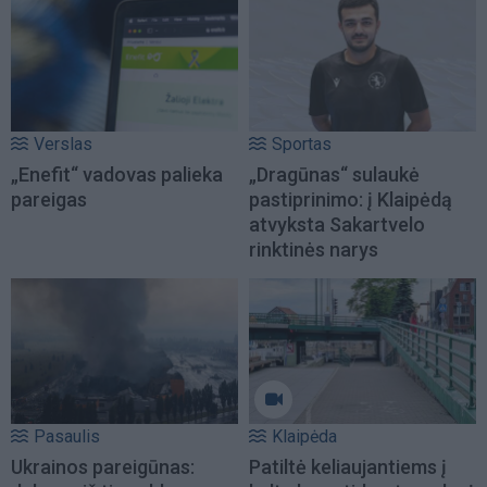
Verslas
Sportas
„Enefit“ vadovas palieka
„Dragūnas“ sulaukė
pareigas
pastiprinimo: į Klaipėdą
atvyksta Sakartvelo
rinktinės narys
Pasaulis
Klaipėda
Ukrainos pareigūnas:
Patiltė keliaujantiems į