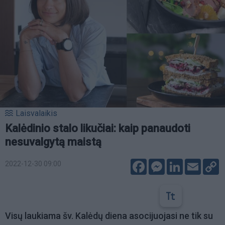
Laisvalaikis
Kalėdinio stalo likučiai: kaip panaudoti
nesuvalgytą maistą
Facebook
Messenger
LinkedIn
Email
C
2022-12-30 09:00
L
Visų laukiama šv. Kalėdų diena asocijuojasi ne tik su