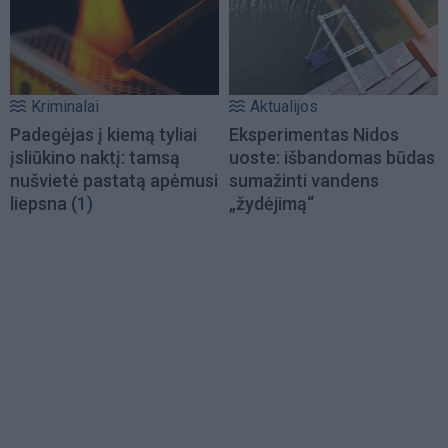
Kriminalai
Aktualijos
Padegėjas į kiemą tyliai
Eksperimentas Nidos
įsliūkino naktį: tamsą
uoste: išbandomas būdas
nušvietė pastatą apėmusi
sumažinti vandens
liepsna
(1)
„žydėjimą“