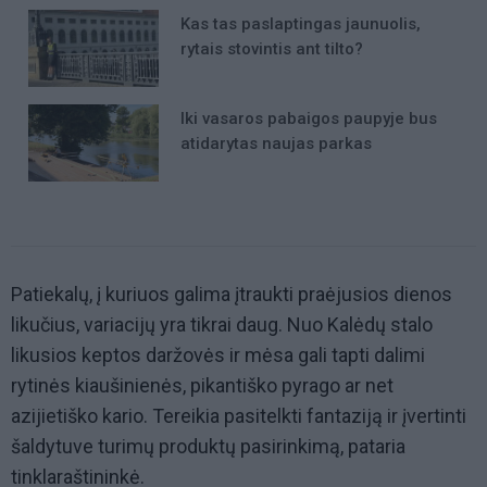
Kas tas paslaptingas jaunuolis,
rytais stovintis ant tilto?
Iki vasaros pabaigos paupyje bus
atidarytas naujas parkas
Patiekalų, į kuriuos galima įtraukti praėjusios dienos
likučius, variacijų yra tikrai daug. Nuo Kalėdų stalo
likusios keptos daržovės ir mėsa gali tapti dalimi
rytinės kiaušinienės, pikantiško pyrago ar net
azijietiško kario. Tereikia pasitelkti fantaziją ir įvertinti
šaldytuve turimų produktų pasirinkimą, pataria
tinklaraštininkė.