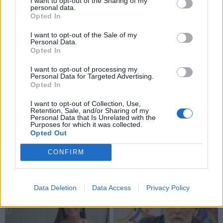
I want to opt-out of the Sharing of my
Šių metų sausio–lapkričio mėnesiais „Maisto bankui“
personal data.
„Lidl Lietuva“ perdavė produktų už beveik 582 tūkst.
Opted In
eurų. Prekybos tinklas jam taip pat padeda ir
I want to opt-out of the Sale of my
Personal Data.
finansiškai, skirdamas paramą produktų surinkimo,
Opted In
vežimo, paskirstymo kaštams padengti – šiais metais
I want to opt-out of processing my
jau perduota virš 31 tūkst. eurų.
Personal Data for Targeted Advertising.
Opted In
Kadangi ne visi nurašyti maisto produktai dar yra
I want to opt-out of Collection, Use,
tinkami vartoti žmonėms, prekybos tinklas maisto
Retention, Sale, and/or Sharing of my
Personal Data that Is Unrelated with the
švaistymą taip pat mažina bendradarbiaudamas su
Purposes for which it was collected.
Opted Out
ūkininkais. „Lidl“ gyvulių šėrimui perduoda žmonėms
netinkamus vartoti kepinius, dalį vaisių ir daržovių.
CONFIRM
Data Deletion
Data Access
Privacy Policy