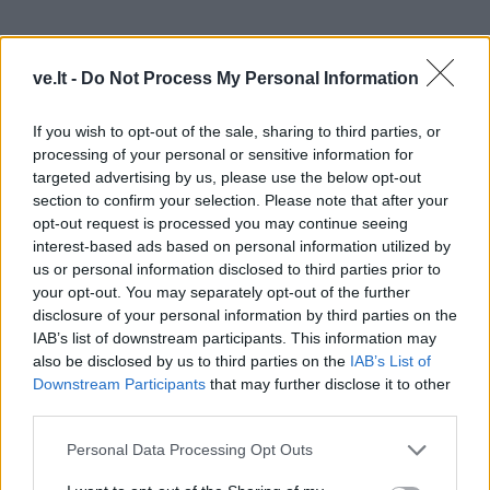
ve.lt -
Do Not Process My Personal Information
If you wish to opt-out of the sale, sharing to third parties, or
processing of your personal or sensitive information for
targeted advertising by us, please use the below opt-out
section to confirm your selection. Please note that after your
opt-out request is processed you may continue seeing
interest-based ads based on personal information utilized by
us or personal information disclosed to third parties prior to
Tinkamus vartoti produktus, kurių vis tik nepavyksta
your opt-out. You may separately opt-out of the further
disclosure of your personal information by third parties on the
parduoti, „Lidl“ perduoda „Maisto bankui“, kuris
IAB’s list of downstream participants. This information may
produktais aprūpina socialiai pažeidžiamose grupėse
also be disclosed by us to third parties on the
IAB’s List of
esančius gyventojus. Šiam paramos ir labdaros fondui
Downstream Participants
that may further disclose it to other
third parties.
prekybos tinklas perduoda tinkamą vartoti duoną,
bakalėjos prekes, šviežius vaisius ir daržoves.
Personal Data Processing Opt Outs