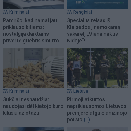
Kriminalai
Renginiai
Pamiršo, kad namai jau
Specialus reisas iš
priklauso kitiems:
Klaipėdos į nemokamą
nostalgija daiktams
vakarėlį „Viena naktis
privertė griebtis smurto
Nidoje“!
Kriminalai
Lietuva
Sukčiai nesnaudžia:
Pirmoji atkurtos
naudojasi dėl kietojo kuro
nepriklausomos Lietuvos
kilusiu ažiotažu
premjerė atgulė amžinojo
poilsio
(1)