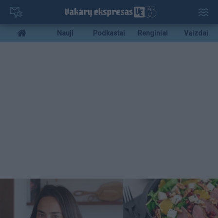
Pereiti
į
pagrindinį
Mobile
Nauji
Podkastai
Renginiai
Vaizdai
turinį
menu
bottom