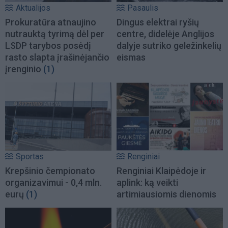
Aktualijos
Pasaulis
Prokuratūra atnaujino
Dingus elektrai ryšių
nutrauktą tyrimą dėl per
centre, didelėje Anglijos
LSDP tarybos posėdį
dalyje sutriko geležinkelių
rasto slapta įrašinėjančio
eismas
įrenginio
(1)
Sportas
Renginiai
Krepšinio čempionato
Renginiai Klaipėdoje ir
organizavimui - 0,4 mln.
aplink: ką veikti
eurų
(1)
artimiausiomis dienomis