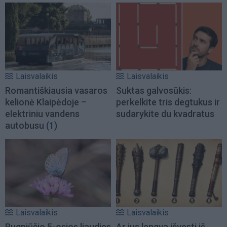
Laisvalaikis
Laisvalaikis
Romantiškiausia vasaros
Suktas galvosūkis:
kelionė Klaipėdoje –
perkelkite tris degtukus ir
elektriniu vandens
sudarykite du kvadratus
autobusu
(1)
Laisvalaikis
Laisvalaikis
Rugpjūčio 5-osios liaudies
Ar jus lengva išvesti iš