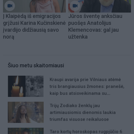
Į Klaipėdą iš emigracijos
Jūros šventę anksčiau
grįžusi Karina Kučinskienė
puošęs Anatolijus
įvardijo didžiausią savo
Klemencovas: gal jau
norą
užtenka
Šiuo metu skaitomiausi
Kraupi avarija prie Vilniaus atėmė
tris brangiausius žmones: pranešė,
kaip bus atsisveikinama su
mergaite, jos mama ir močiute
Trijų Zodiako ženklų jau
artimiausiomis dienomis laukia
triumfas visuose reikaluose
Taro kortų horoskopas rugpjūčio 6