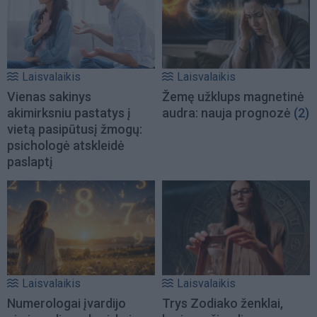
Laisvalaikis
Laisvalaikis
Vienas sakinys
Žemę užklups magnetinė
akimirksniu pastatys į
audra: nauja prognozė
(2)
vietą pasipūtusį žmogų:
psichologė atskleidė
paslaptį
Laisvalaikis
Laisvalaikis
Numerologai įvardijo
Trys Zodiako ženklai,