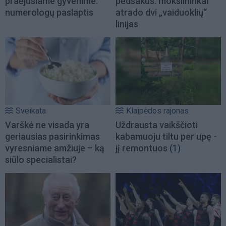
praėjusiame gyvenime:
pėdsakus: mokslininkai
numerologų paslaptis
atrado dvi „vaiduoklių“
linijas
Sveikata
Klaipėdos rajonas
Varškė ne visada yra
Uždrausta vaikščioti
geriausias pasirinkimas
kabamuoju tiltu per upę -
vyresniame amžiuje – ką
jį remontuos
(1)
siūlo specialistai?