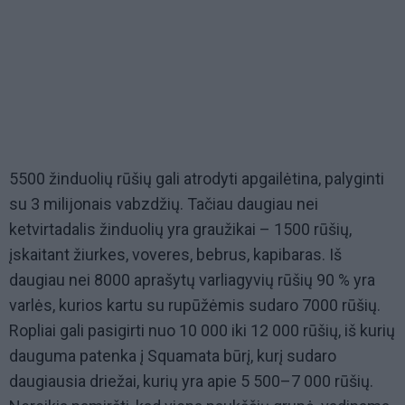
5500 žinduolių rūšių gali atrodyti apgailėtina, palyginti
su 3 milijonais vabzdžių. Tačiau daugiau nei
ketvirtadalis žinduolių yra graužikai – 1500 rūšių,
įskaitant žiurkes, voveres, bebrus, kapibaras. Iš
daugiau nei 8000 aprašytų varliagyvių rūšių 90 % yra
varlės, kurios kartu su rupūžėmis sudaro 7000 rūšių.
Ropliai gali pasigirti nuo 10 000 iki 12 000 rūšių, iš kurių
dauguma patenka į Squamata būrį, kurį sudaro
daugiausia driežai, kurių yra apie 5 500–7 000 rūšių.