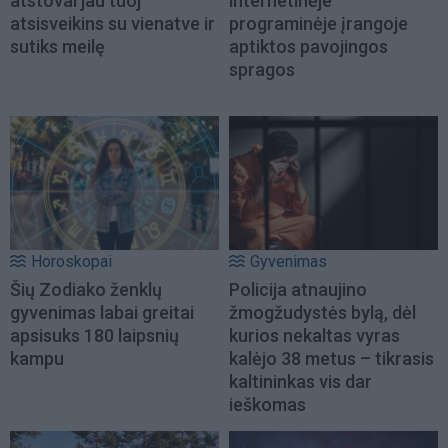
atstovai jau tuoj
internetinėje
atsisveikins su vienatve ir
programinėje įrangoje
sutiks meilę
aptiktos pavojingos
spragos
Horoskopai
Gyvenimas
Šių Zodiako ženklų
Policija atnaujino
gyvenimas labai greitai
žmogžudystės bylą, dėl
apsisuks 180 laipsnių
kurios nekaltas vyras
kampu
kalėjo 38 metus – tikrasis
kaltininkas vis dar
ieškomas