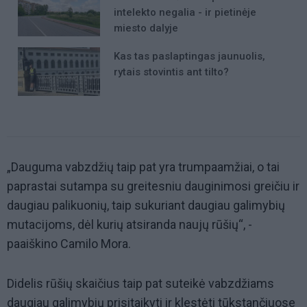
intelekto negalia - ir pietinėje
miesto dalyje
Kas tas paslaptingas jaunuolis,
rytais stovintis ant tilto?
„Dauguma vabzdžių taip pat yra trumpaamžiai, o tai
paprastai sutampa su greitesniu dauginimosi greičiu ir
daugiau palikuonių, taip sukuriant daugiau galimybių
mutacijoms, dėl kurių atsiranda naujų rūšių“, -
paaiškino Camilo Mora.
Didelis rūšių skaičius taip pat suteikė vabzdžiams
daugiau galimybių prisitaikyti ir klestėti tūkstančiuose