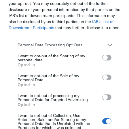
your opt-out. You may separately opt-out of the further
disclosure of your personal information by third parties on the
IAB’s list of downstream participants. This information may
Raktažodžiai
gyvūnai
vabzdžiai
Vabalai
also be disclosed by us to third parties on the
IAB’s List of
Downstream Participants
that may further disclose it to other
third parties.
Komentarai
Personal Data Processing Opt Outs
I want to opt-out of the Sharing of my
personal data.
Rašyti komentarą
Opted In
I want to opt-out of the Sale of my
Jūsų vardas
Personal Data.
Opted In
I want to opt-out of processing my
Personal Data for Targeted Advertising.
Komentaras
Opted In
I want to opt-out of Collection, Use,
Retention, Sale, and/or Sharing of my
Personal Data that Is Unrelated with the
Purposes for which it was collected.