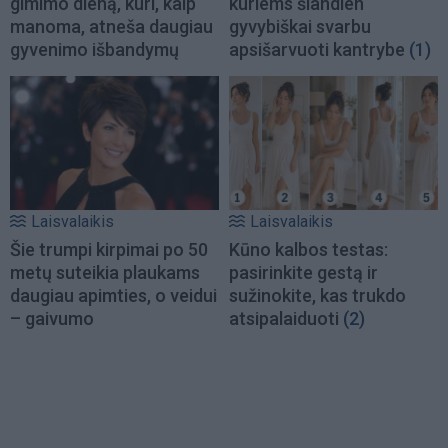
gimimo dieną, kuri, kaip
kuriems šiandien
manoma, atneša daugiau
gyvybiškai svarbu
gyvenimo išbandymų
apsišarvuoti kantrybe
(1)
Laisvalaikis
Laisvalaikis
Šie trumpi kirpimai po 50
Kūno kalbos testas:
metų suteikia plaukams
pasirinkite gestą ir
daugiau apimties, o veidui
sužinokite, kas trukdo
– gaivumo
atsipalaiduoti
(2)