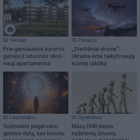
Verslas
Pasaulis
Prie garsiausios kurorto
„Sterbliniai dronai“:
gatvės ir istorinės vilos -
Ukraina ėmė taikyti naują
nauji apartamentai
kovinę taktiką
Laisvalaikis
Gyvenimas
Sužinokite pagal savo
Mūsų DNR slepia
gimimo datą, kas buvote
nežinomų žmonių