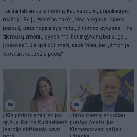
Tai dar labiau kelia nerimą, kad vabzdžių populiacijos
mažėja. Be jų, Ware'as sakė: „Mes prognozuojame
pasaulį, kuris nepalaikys mūsų žinomos gyvybės – ne
tik mūsų žmonių gyvenimo, bet ir gyvūnų bei augalų
įvairovės“. Jie gali būti maži, sakė Mora, bet „žmonija
stovi ant vabzdžių pečių“.
Į Klaipėdą iš emigracijos
Jūros šventę anksčiau
grįžusi Karina Kučinskienė
puošęs Anatolijus
įvardijo didžiausią savo
Klemencovas: gal jau
norą
užtenka