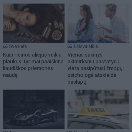
Sveikata
Laisvalaikis
Kaip ricinos aliejus veikia
Vienas sakinys
plaukus: tyrimai paaiškina
akimirksniu pastatys į
liaudiškos priemonės
vietą pasipūtusį žmogų:
naudą
psichologė atskleidė
paslaptį