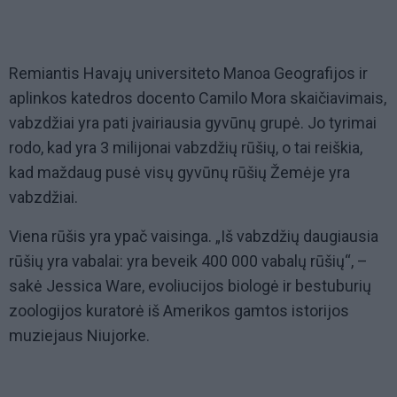
Remiantis Havajų universiteto Manoa Geografijos ir
aplinkos katedros docento Camilo Mora skaičiavimais,
vabzdžiai yra pati įvairiausia gyvūnų grupė. Jo tyrimai
rodo, kad yra 3 milijonai vabzdžių rūšių, o tai reiškia,
kad maždaug pusė visų gyvūnų rūšių Žemėje yra
vabzdžiai.
Viena rūšis yra ypač vaisinga. „Iš vabzdžių daugiausia
rūšių yra vabalai: yra beveik 400 000 vabalų rūšių“, –
sakė Jessica Ware, evoliucijos biologė ir bestuburių
zoologijos kuratorė iš Amerikos gamtos istorijos
muziejaus Niujorke.