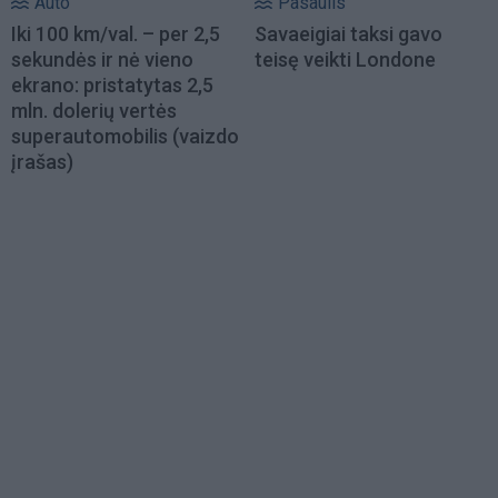
Auto
Pasaulis
Iki 100 km/val. – per 2,5
Savaeigiai taksi gavo
sekundės ir nė vieno
teisę veikti Londone
ekrano: pristatytas 2,5
mln. dolerių vertės
superautomobilis (vaizdo
įrašas)