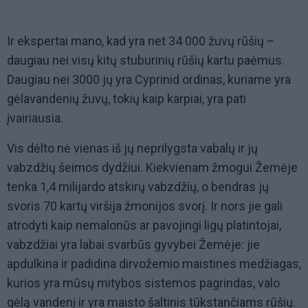
Ir ekspertai mano, kad yra net 34 000 žuvų rūšių –
daugiau nei visų kitų stuburinių rūšių kartu paėmus.
Daugiau nei 3000 jų yra Cyprinid ordinas, kuriame yra
gėlavandenių žuvų, tokių kaip karpiai, yra pati
įvairiausia.
Vis dėlto nė vienas iš jų neprilygsta vabalų ir jų
vabzdžių šeimos dydžiui. Kiekvienam žmogui Žemėje
tenka 1,4 milijardo atskirų vabzdžių, o bendras jų
svoris 70 kartų viršija žmonijos svorį. Ir nors jie gali
atrodyti kaip nemalonūs ar pavojingi ligų platintojai,
vabzdžiai yra labai svarbūs gyvybei Žemėje: jie
apdulkina ir padidina dirvožemio maistines medžiagas,
kurios yra mūsų mitybos sistemos pagrindas, valo
gėlą vandenį ir yra maisto šaltinis tūkstančiams rūšių.