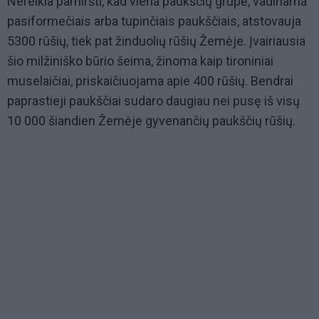
Nereikia pamiršti, kad viena paukščių grupė, vadinama
pasiformečiais arba tupinčiais paukščiais, atstovauja
5300 rūšių, tiek pat žinduolių rūšių Žemėje. Įvairiausia
šio milžiniško būrio šeima, žinoma kaip tironiniai
muselaičiai, priskaičiuojama apie 400 rūšių. Bendrai
paprastieji paukščiai sudaro daugiau nei pusę iš visų
10 000 šiandien Žemėje gyvenančių paukščių rūšių.