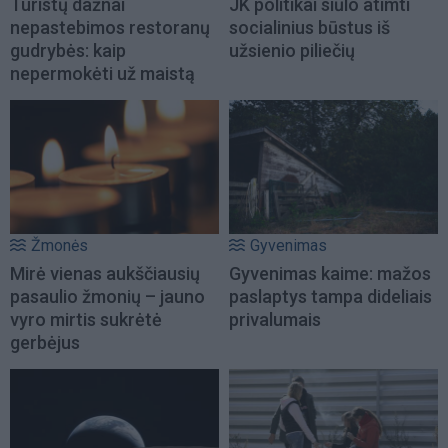
Turistų dažnai
JK politikai siūlo atimti
nepastebimos restoranų
socialinius būstus iš
gudrybės: kaip
užsienio piliečių
nepermokėti už maistą
Žmonės
Gyvenimas
Mirė vienas aukščiausių
Gyvenimas kaime: mažos
pasaulio žmonių – jauno
paslaptys tampa dideliais
vyro mirtis sukrėtė
privalumais
gerbėjus