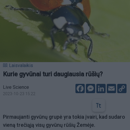
Laisvalaikis
Kurie gyvūnai turi daugiausia rūšių?
Facebook
Messenger
LinkedIn
Email
C
Live Science
L
2023-10-23 15:22
Pirmaujanti gyvūnų grupė yra tokia įvairi, kad sudaro
vieną trečiąją visų gyvūnų rūšių Žemėje.