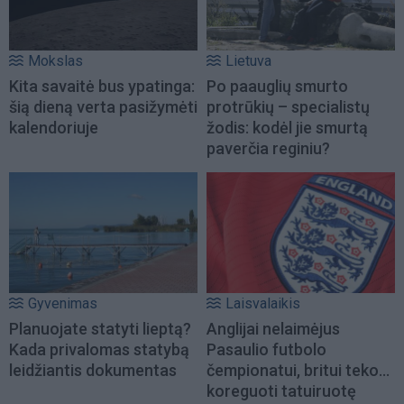
Mokslas
Lietuva
Kita savaitė bus ypatinga:
Po paauglių smurto
šią dieną verta pasižymėti
protrūkių – specialistų
kalendoriuje
žodis: kodėl jie smurtą
paverčia reginiu?
Gyvenimas
Laisvalaikis
Planuojate statyti lieptą?
Anglijai nelaimėjus
Kada privalomas statybą
Pasaulio futbolo
leidžiantis dokumentas
čempionatui, britui teko...
koreguoti tatuiruotę