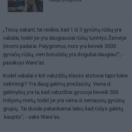
nauja prognozė
„Tiesą sakant, tai reiškia, kad 1 iš 3 gyvūnų rūšių yra
vabalai, todėl jie yra daugiausiai rūšių turintys Žemėje
žinomi padarai. Palyginimui, nors yra beveik 3000
gyvačių rūšių, vien boružėlių yra dvigubai daugiau!“, -
pasakojo Ware'as.
Kodėl vabalai ir kiti vabzdžių klasės atstovai tapo tokie
sėkmingi? Yra daug galimų priežasčių. Viena iš
galimybių yra ta, kad vabzdžiai gyvuoja beveik 500
milijonų metų, todėl jie yra viena iš seniausių gyvūnų
grupių. Tai duoda pakankamai laiko, kad rūšys galėtų
kauptis“, - sakė Ware'as.