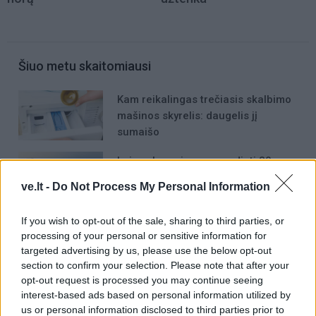
Šiuo metu skaitomiausi
Kam reikalingas trečiasis skalbimo
mašinos skyrelis: daugelis jį
sumaišo
Laive planuoja apgyvendinti 80
tūkstančių žmonių: kaip atrodys
ve.lt -
Do Not Process My Personal Information
plaukiojantis miestas
If you wish to opt-out of the sale, sharing to third parties, or
Išėjo uogauti – bet rado šį tą
processing of your personal or sensitive information for
daugiau
targeted advertising by us, please use the below opt-out
section to confirm your selection. Please note that after your
opt-out request is processed you may continue seeing
interest-based ads based on personal information utilized by
us or personal information disclosed to third parties prior to