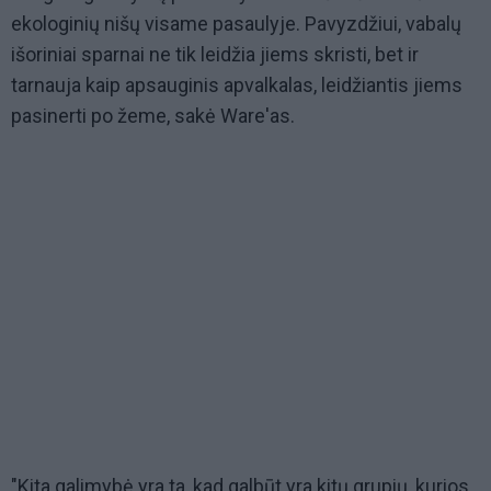
ekologinių nišų visame pasaulyje. Pavyzdžiui, vabalų
išoriniai sparnai ne tik leidžia jiems skristi, bet ir
tarnauja kaip apsauginis apvalkalas, leidžiantis jiems
pasinerti po žeme, sakė Ware'as.
"Kita galimybė yra ta, kad galbūt yra kitų grupių, kurios