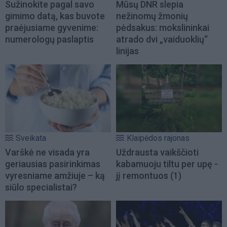
Sužinokite pagal savo
Mūsų DNR slepia
gimimo datą, kas buvote
nežinomų žmonių
praėjusiame gyvenime:
pėdsakus: mokslininkai
numerologų paslaptis
atrado dvi „vaiduoklių“
linijas
Sveikata
Klaipėdos rajonas
Varškė ne visada yra
Uždrausta vaikščioti
geriausias pasirinkimas
kabamuoju tiltu per upę -
vyresniame amžiuje – ką
jį remontuos
(1)
siūlo specialistai?