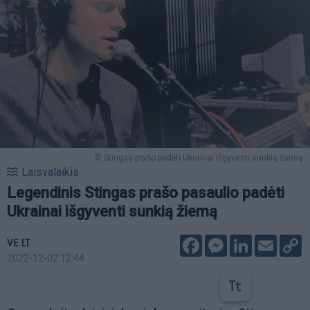
© Stingas prašo padėti Ukrainai išgyventi sunkią žiemą
Laisvalaikis
Legendinis Stingas prašo pasaulio padėti
Ukrainai išgyventi sunkią žiemą
Facebook
Messenger
LinkedIn
Email
C
VE.LT
L
2022-12-02 12:44