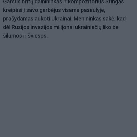
Garsus britų dainininkas ir kompozitorius Stingas
kreipėsi į savo gerbėjus visame pasaulyje,
prašydamas aukoti Ukrainai. Menininkas sakė, kad
dėl Rusijos invazijos milijonai ukrainiečių liko be
šilumos ir šviesos.