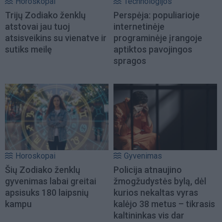
Horoskopai
Technologijos
Trijų Zodiako ženklų
Perspėja: populiarioje
atstovai jau tuoj
internetinėje
atsisveikins su vienatve ir
programinėje įrangoje
sutiks meilę
aptiktos pavojingos
spragos
Horoskopai
Gyvenimas
Šių Zodiako ženklų
Policija atnaujino
gyvenimas labai greitai
žmogžudystės bylą, dėl
apsisuks 180 laipsnių
kurios nekaltas vyras
kampu
kalėjo 38 metus – tikrasis
kaltininkas vis dar