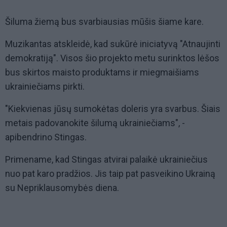
Šiluma žiemą bus svarbiausias mūšis šiame kare.
Muzikantas atskleidė, kad sukūrė iniciatyvą "Atnaujinti
demokratiją". Visos šio projekto metu surinktos lėšos
bus skirtos maisto produktams ir miegmaišiams
ukrainiečiams pirkti.
"Kiekvienas jūsų sumokėtas doleris yra svarbus. Šiais
metais padovanokite šilumą ukrainiečiams", -
apibendrino Stingas.
Primename, kad Stingas atvirai palaikė ukrainiečius
nuo pat karo pradžios. Jis taip pat pasveikino Ukrainą
su Nepriklausomybės diena.