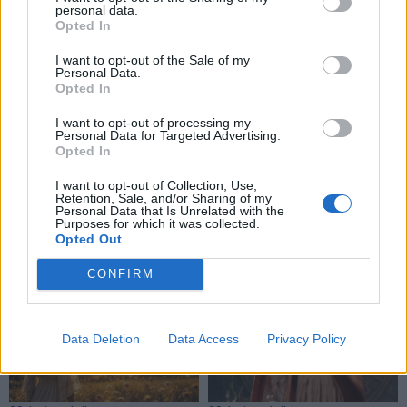
personal data.
Opted In
I want to opt-out of the Sale of my
Personal Data.
Opted In
I want to opt-out of processing my
Personal Data for Targeted Advertising.
Laisvalaikis
Laisvalaikis
Opted In
Vienas sakinys
Žemę užklups magnetinė
I want to opt-out of Collection, Use,
akimirksniu pastatys į
audra: nauja prognozė
(2)
Retention, Sale, and/or Sharing of my
Personal Data that Is Unrelated with the
vietą pasipūtusį žmogų:
Purposes for which it was collected.
psichologė atskleidė
Opted Out
paslaptį
CONFIRM
Data Deletion
Data Access
Privacy Policy