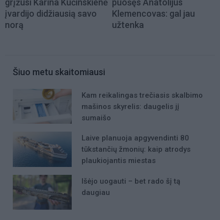
grįžusi Karina Kučinskienė
puošęs Anatolijus
įvardijo didžiausią savo
Klemencovas: gal jau
norą
užtenka
Šiuo metu skaitomiausi
Kam reikalingas trečiasis skalbimo
mašinos skyrelis: daugelis jį
sumaišo
Laive planuoja apgyvendinti 80
tūkstančių žmonių: kaip atrodys
plaukiojantis miestas
Išėjo uogauti – bet rado šį tą
daugiau