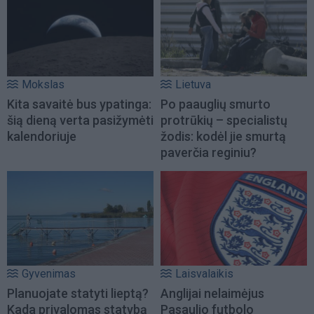
Mokslas
Lietuva
Kita savaitė bus ypatinga:
Po paauglių smurto
šią dieną verta pasižymėti
protrūkių – specialistų
kalendoriuje
žodis: kodėl jie smurtą
paverčia reginiu?
Gyvenimas
Laisvalaikis
Planuojate statyti lieptą?
Anglijai nelaimėjus
Kada privalomas statybą
Pasaulio futbolo