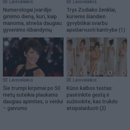
Laisvalaikis
Laisvalaikis
Numerologai įvardijo
Trys Zodiako ženklai,
gimimo dieną, kuri, kaip
kuriems šiandien
manoma, atneša daugiau
gyvybiškai svarbu
gyvenimo išbandymų
apsišarvuoti kantrybe
(1)
Laisvalaikis
Laisvalaikis
Šie trumpi kirpimai po 50
Kūno kalbos testas:
metų suteikia plaukams
pasirinkite gestą ir
daugiau apimties, o veidui
sužinokite, kas trukdo
– gaivumo
atsipalaiduoti
(2)