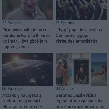
Pasaulis
Sportas
Pirmasis susitikimas su
„Rytą“ papildė vilniečius
karaliumi Karoliu III virto
Čempionų lygoje
košmaru: žvaigždė jam
skriaudęs amerikietis
spjovė į veidą
Pasaulis
Žmonės
Atsakui į naują rusų
Šarūnas Jasikevičius
technologiją sukurti
lepina atostogų kadrais:
Ukraina turi metus –
nuo žmonos neįmanoma