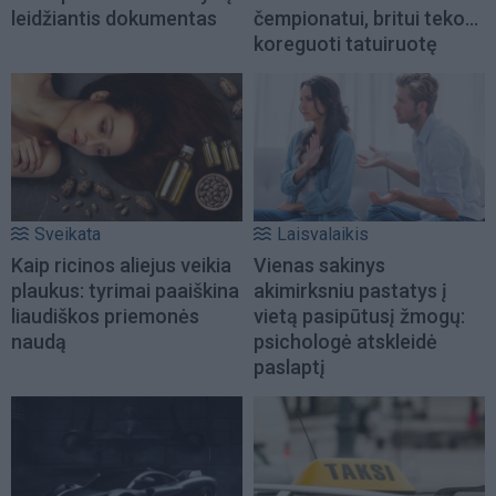
leidžiantis dokumentas
čempionatui, britui teko...
koreguoti tatuiruotę
Sveikata
Laisvalaikis
Kaip ricinos aliejus veikia
Vienas sakinys
plaukus: tyrimai paaiškina
akimirksniu pastatys į
liaudiškos priemonės
vietą pasipūtusį žmogų:
naudą
psichologė atskleidė
paslaptį