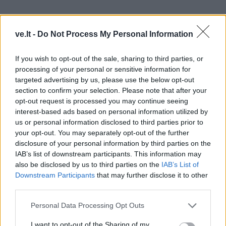
ve.lt -
Do Not Process My Personal Information
If you wish to opt-out of the sale, sharing to third parties, or
processing of your personal or sensitive information for
TAIP PAT SKAITYKITE
targeted advertising by us, please use the below opt-out
section to confirm your selection. Please note that after your
opt-out request is processed you may continue seeing
interest-based ads based on personal information utilized by
us or personal information disclosed to third parties prior to
your opt-out. You may separately opt-out of the further
disclosure of your personal information by third parties on the
IAB’s list of downstream participants. This information may
also be disclosed by us to third parties on the
IAB’s List of
Laisvalaikis
Laisvalaikis
Downstream Participants
that may further disclose it to other
Sužinokite pagal savo
Anglijai nelaimėjus
third parties.
gimimo datą, kas buvote
Pasaulio futbolo
Personal Data Processing Opt Outs
praėjusiame gyvenime:
čempionatui, britui teko...
numerologų paslaptis
koreguoti tatuiruotę
I want to opt-out of the Sharing of my