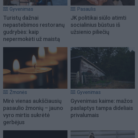
Gyvenimas
Pasaulis
Turistų dažnai
JK politikai siūlo atimti
nepastebimos restoranų
socialinius būstus iš
gudrybės: kaip
užsienio piliečių
nepermokėti už maistą
Žmonės
Gyvenimas
Mirė vienas aukščiausių
Gyvenimas kaime: mažos
pasaulio žmonių – jauno
paslaptys tampa dideliais
vyro mirtis sukrėtė
privalumais
gerbėjus