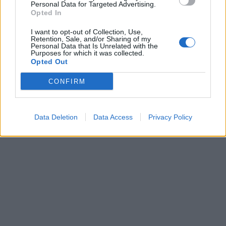
Personal Data for Targeted Advertising.
Opted In
I want to opt-out of Collection, Use,
Retention, Sale, and/or Sharing of my
Laisvalaikis
Laisvalaikis
Personal Data that Is Unrelated with the
Purposes for which it was collected.
Trys Zodiako ženklai,
Aurelija Urbonienė apie
Opted Out
kuriems rugpjūčio 8-ąją
keliones, kurios prasideda
seksis labiausiai: puikios
ten, kur baigiasi turistiniai
CONFIRM
žinios Mergelėms
maršrutai
Data Deletion
Data Access
Privacy Policy