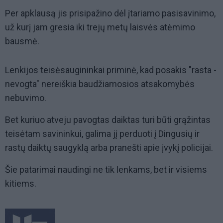
Per apklausą jis prisipažino dėl įtariamo pasisavinimo,
už kurį jam gresia iki trejų metų laisvės atėmimo
bausmė.
Lenkijos teisėsaugininkai priminė, kad posakis "rasta -
nevogta" nereiškia baudžiamosios atsakomybės
nebuvimo.
Bet kuriuo atveju pavogtas daiktas turi būti grąžintas
teisėtam savininkui, galima jį perduoti į Dingusių ir
rastų daiktų saugyklą arba pranešti apie įvykį policijai.
Šie patarimai naudingi ne tik lenkams, bet ir visiems
kitiems.