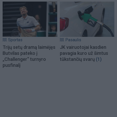
Sportas
Pasaulis
Trijų setų dramą laimėjęs
JK vairuotojai kasdien
Butvilas pateko į
pavagia kuro už šimtus
„Challenger“ turnyro
tūkstančių svarų
(1)
pusfinalį