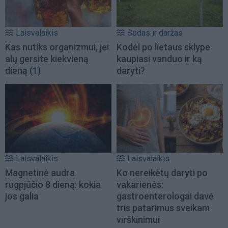
Laisvalaikis
Sodas ir daržas
Kas nutiks organizmui, jei
Kodėl po lietaus sklype
alų gersite kiekvieną
kaupiasi vanduo ir ką
dieną
(1)
daryti?
Laisvalaikis
Laisvalaikis
Magnetinė audra
Ko nereikėtų daryti po
rugpjūčio 8 dieną: kokia
vakarienės:
jos galia
gastroenterologai davė
tris patarimus sveikam
virškinimui