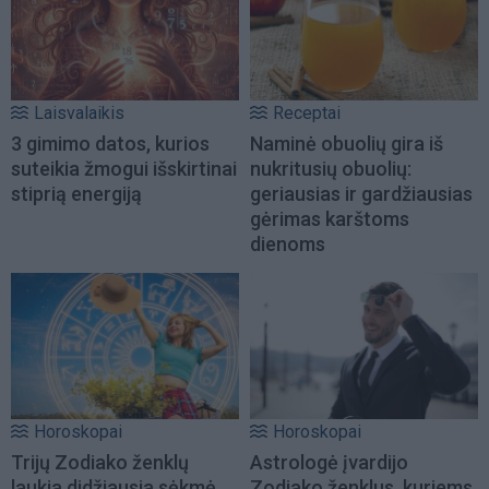
Laisvalaikis
Receptai
3 gimimo datos, kurios
Naminė obuolių gira iš
suteikia žmogui išskirtinai
nukritusių obuolių:
stiprią energiją
geriausias ir gardžiausias
gėrimas karštoms
dienoms
Horoskopai
Horoskopai
Trijų Zodiako ženklų
Astrologė įvardijo
laukia didžiausia sėkmė
Zodiako ženklus, kuriems