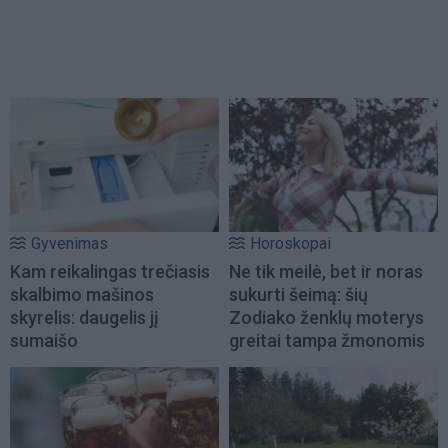
Gyvenimas
Horoskopai
Kam reikalingas trečiasis
Ne tik meilė, bet ir noras
skalbimo mašinos
sukurti šeimą: šių
skyrelis: daugelis jį
Zodiako ženklų moterys
sumaišo
greitai tampa žmonomis