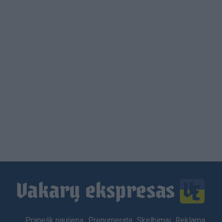
Load
More
Footer
Pranešk naujieną
Prenumerata
Skelbimai
Reklama