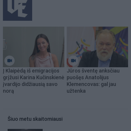
Į Klaipėdą iš emigracijos
Jūros šventę anksčiau
grįžusi Karina Kučinskienė
puošęs Anatolijus
įvardijo didžiausią savo
Klemencovas: gal jau
norą
užtenka
Šiuo metu skaitomiausi