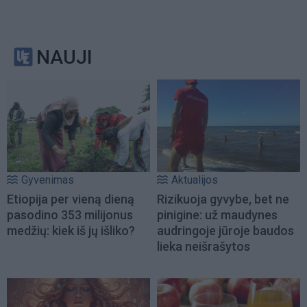
NAUJI
Gyvenimas
Aktualijos
Etiopija per vieną dieną
Rizikuoja gyvybe, bet ne
pasodino 353 milijonus
pinigine: už maudynes
medžių: kiek iš jų išliko?
audringoje jūroje baudos
lieka neišrašytos