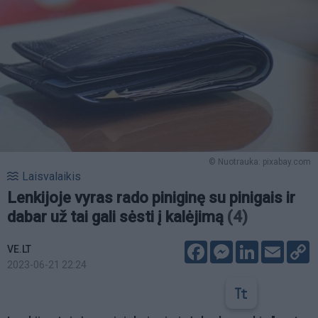
© Nuotrauka: pixabay.com
Laisvalaikis
Lenkijoje vyras rado piniginę su pinigais ir
dabar už tai gali sėsti į kalėjimą
(4)
Facebook
Messenger
LinkedIn
Email
C
VE.LT
L
2023-06-21 22:24