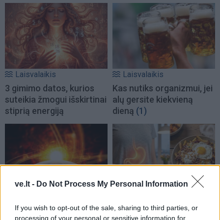
Laisvalaikis
Laisvalaikis
3 gimimo datos, kurios
Kas nutiks organizmui, jei
suteikia žmogui išskirtinai
alų gersite kiekvieną
stiprią energiją
dieną
(1)
ve.lt -
Do Not Process My Personal Information
Laisvalaikis
Laisvalaikis
If you wish to opt-out of the sale, sharing to third parties, or
Magnetinė audra
Ko nereikėtų daryti po
processing of your personal or sensitive information for