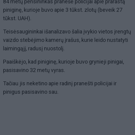
84 metų pensininkas pranešė policijai apie prarastą
piniginę, kurioje buvo apie 3 tūkst. zlotų (beveik 27
tūkst. UAH).
Teisėsaugininkai išanalizavo šalia įvykio vietos įrengtų
vaizdo stebėjimo kamerų įrašus, kurie leido nustatyti
laimingąjį, radusį nuostolį.
Paaiškėjo, kad piniginę, kurioje buvo grynieji pinigai,
pasisavino 32 metų vyras.
Tačiau jis neketino apie radinį pranešti policijai ir
pinigus pasisavino sau.