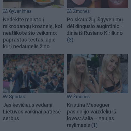
Gyvenimas
Žmonės
Nedėkite maisto į
Po skaudžių išgyvenimų
mikrobangų krosnelę, kol
dėl dingusio augintinio –
neatlikote šio veiksmo:
žinia iš Ruslano Kirilkino
paprastas testas, apie
(3)
kurį nedaugelis žino
Sportas
Žmonės
Jasikevičiaus vedami
Kristina Meseguer
Lietuvos vaikinai patiesė
pasidalijo vaizdeliu iš
serbus
lovos: šalia – naujas
mylimasis
(1)