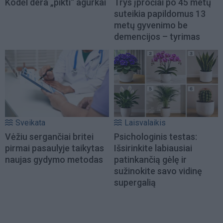
Kodėl dera „pikti“ agurkai
Trys įpročiai po 45 metų
suteikia papildomus 13
metų gyvenimo be
demencijos – tyrimas
Sveikata
Laisvalaikis
Vėžiu sergančiai britei
Psichologinis testas:
pirmai pasaulyje taikytas
Išsirinkite labiausiai
naujas gydymo metodas
patinkančią gėlę ir
sužinokite savo vidinę
supergalią