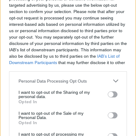
rugpjūčio 8 dieną: kokia
vakarienės:
targeted advertising by us, please use the below opt-out
jos galia
gastroenterologai davė
section to confirm your selection. Please note that after your
tris patarimus sveikam
opt-out request is processed you may continue seeing
virškinimui
interest-based ads based on personal information utilized by
us or personal information disclosed to third parties prior to
your opt-out. You may separately opt-out of the further
disclosure of your personal information by third parties on the
IAB’s list of downstream participants. This information may
also be disclosed by us to third parties on the
IAB’s List of
Downstream Participants
that may further disclose it to other
third parties.
Laisvalaikis
Laisvalaikis
Personal Data Processing Opt Outs
Trys įpročiai po 45 metų
Psichologinis testas:
suteikia papildomus 13
Išsirinkite labiausiai
I want to opt-out of the Sharing of my
metų gyvenimo be
patinkančią gėlę ir
personal data.
Opted In
demencijos – tyrimas
sužinokite savo vidinę
supergalią
I want to opt-out of the Sale of my
Personal Data.
Opted In
I want to opt-out of processing my