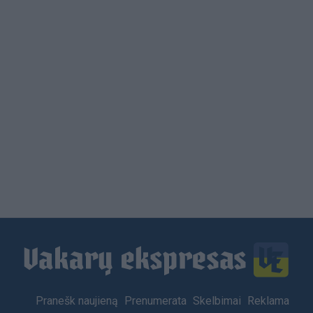
Load
More
Footer
Pranešk naujieną
Prenumerata
Skelbimai
Reklama