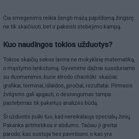
Čia smegenims reikia žengti mažą papildomą žingsnį:
ne tik skaičiuoti, bet ir pakeisti stebėjimo kampą.
Kuo naudingos tokios užduotys?
Tokios skaičių sekos lavina ne mokyklinę matematiką,
o mąstymo lankstumą. Gyvenime dažnai susiduriame
su duomenimis, kurie atrodo chaotiški: skaičiai,
grafikai, terminai, išlaidos, įpročiai, rezultatai. Pirmasis
žvilgsnis gali apgauti, o dėsningumas tampa
pastebimas tik pakeitus analizės būdą.
Ši užduotis puiki tuo, kad nereikalauja specialių žinių.
Pakanka aritmetikos ir atidumo. Tačiau ji greitai
parodo, kas sustoja ties paviršiumi, o kas yra