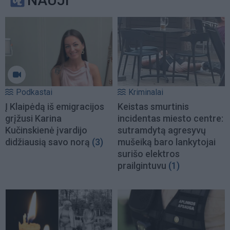
NAUJI
Podkastai
Kriminalai
Į Klaipėdą iš emigracijos
Keistas smurtinis
grįžusi Karina
incidentas miesto centre:
Kučinskienė įvardijo
sutramdytą agresyvų
didžiausią savo norą
(3)
mušeiką baro lankytojai
surišo elektros
prailgintuvu
(1)