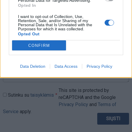
Personal Data for Targeted Advertising.
Jūsų vardas
Opted In
I want to opt-out of Collection, Use,
Retention, Sale, and/or Sharing of my
Personal Data that Is Unrelated with the
Komentaras
Purposes for which it was collected.
Opted Out
CONFIRM
Data Deletion
Data Access
Privacy Policy
This site is protected by
Sutinku su
taisyklėmis
reCAPTCHA and the Google
Privacy Policy
and
Terms of
Service
apply.