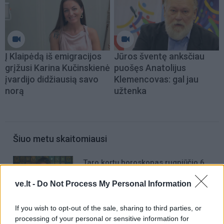
Į Klaipėdą iš emigracijos
Jūros šventę anksčiau
grįžusi Karina Kučinskienė
puošęs Anatolijus
įvardijo didžiausią savo
Klemencovas: gal jau
norą
užtenka
Šiuo metu skaitomiausi
Taro kortų horoskopas rugpjūčio 6
dienai: Svarstyklėms – sėkmė,
ve.lt -
Do Not Process My Personal Information
Jaučiams – greiti sprendimai
Trijų Zodiako ženklų jau
If you wish to opt-out of the sale, sharing to third parties, or
artimiausiomis dienomis laukia
processing of your personal or sensitive information for