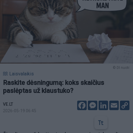
© DI nuotr.
Laisvalaikis
Raskite dėsningumą: koks skaičius
paslėptas už klaustuko?
Facebook
Messenger
LinkedIn
Email
C
VE.LT
L
2026-05-19 06:45