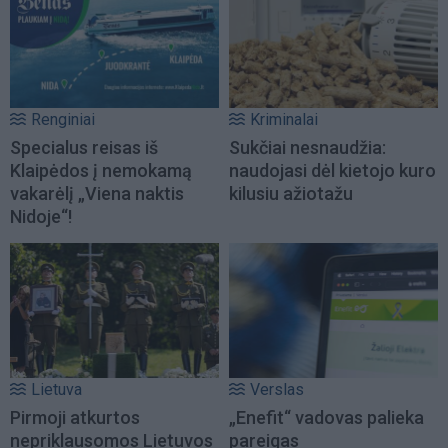
Renginiai
Kriminalai
Specialus reisas iš
Sukčiai nesnaudžia:
Klaipėdos į nemokamą
naudojasi dėl kietojo kuro
vakarėlį „Viena naktis
kilusiu ažiotažu
Nidoje“!
Lietuva
Verslas
Pirmoji atkurtos
„Enefit“ vadovas palieka
nepriklausomos Lietuvos
pareigas