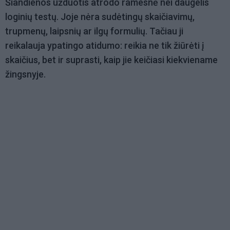
Šiandienos užduotis atrodo ramesnė nei daugelis
loginių testų. Joje nėra sudėtingų skaičiavimų,
trupmenų, laipsnių ar ilgų formulių. Tačiau ji
reikalauja ypatingo atidumo: reikia ne tik žiūrėti į
skaičius, bet ir suprasti, kaip jie keičiasi kiekviename
žingsnyje.