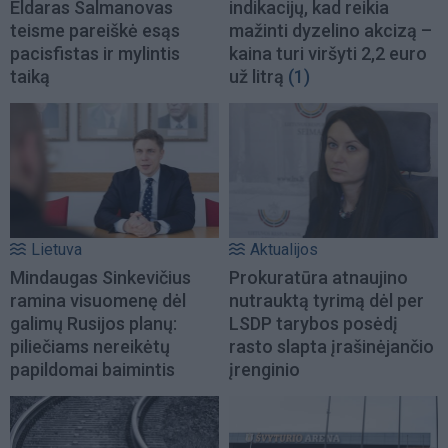
Eldaras Salmanovas
indikacijų, kad reikia
teisme pareiškė esąs
mažinti dyzelino akcizą –
pacisfistas ir mylintis
kaina turi viršyti 2,2 euro
taiką
už litrą
(1)
Lietuva
Aktualijos
Mindaugas Sinkevičius
Prokuratūra atnaujino
ramina visuomenę dėl
nutrauktą tyrimą dėl per
galimų Rusijos planų:
LSDP tarybos posėdį
piliečiams nereikėtų
rasto slapta įrašinėjančio
papildomai baimintis
įrenginio