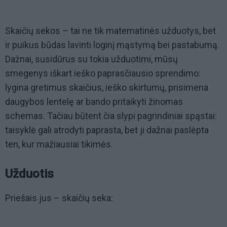
Skaičių sekos – tai ne tik matematinės užduotys, bet
ir puikus būdas lavinti loginį mąstymą bei pastabumą.
Dažnai, susidūrus su tokia užduotimi, mūsų
smegenys iškart ieško paprasčiausio sprendimo:
lygina gretimus skaičius, ieško skirtumų, prisimena
daugybos lentelę ar bando pritaikyti žinomas
schemas. Tačiau būtent čia slypi pagrindiniai spąstai:
taisyklė gali atrodyti paprasta, bet ji dažnai paslėpta
ten, kur mažiausiai tikimės.
Užduotis
Priešais jus – skaičių seka: