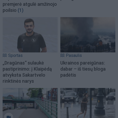
premjerė atgulė amžinojo
poilsio
(1)
Sportas
Pasaulis
„Dragūnas“ sulaukė
Ukrainos pareigūnas:
pastiprinimo: į Klaipėdą
dabar – iš tiesų bloga
atvyksta Sakartvelo
padėtis
rinktinės narys