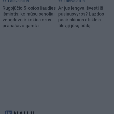
Laisvalaikis
Laisvalaikis
Rugpjūčio 5-osios liaudies
Ar jus lengva išvesti iš
išmintis: ko mūsų senoliai
pusiausvyros? Lazdos
vengdavo ir kokius orus
pasirinkimas atskleis
pranašavo gamta
tikrąjį jūsų būdą