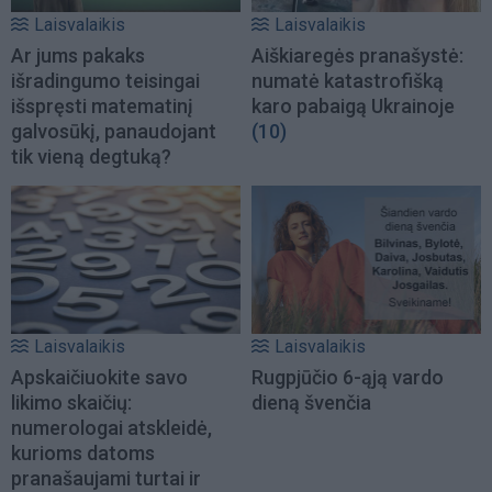
Laisvalaikis
Laisvalaikis
Ar jums pakaks
Aiškiaregės pranašystė:
išradingumo teisingai
numatė katastrofišką
išspręsti matematinį
karo pabaigą Ukrainoje
galvosūkį, panaudojant
(10)
tik vieną degtuką?
Laisvalaikis
Laisvalaikis
Apskaičiuokite savo
Rugpjūčio 6-ąją vardo
likimo skaičių:
dieną švenčia
numerologai atskleidė,
kurioms datoms
pranašaujami turtai ir