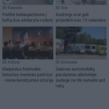
Klaipėda
Orai
Patiltė keliaujantiems į
Audringi orai gali
keltą bus atidaryta rudenį
prasidėti nuo 15 valandos
Kultūra
Kriminalai
Klaipėdos festivalis:
Gaisras automobilių
keturios meninės patirtys
pardavimo aikštelėje:
- viena bendrystės istorija
sudegė ne tik namelis ant
ratų