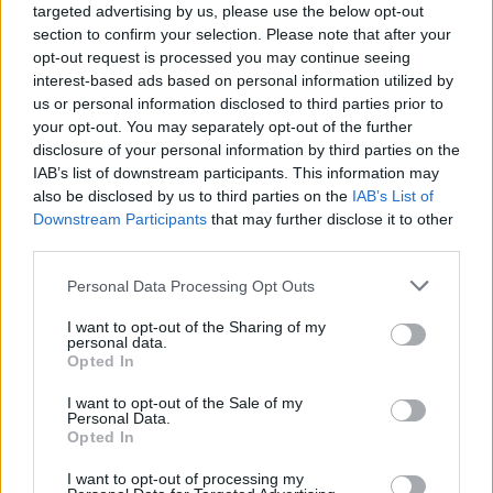
triumfas visuose reikaluose
targeted advertising by us, please use the below opt-out
section to confirm your selection. Please note that after your
Šie Zodiako ženklai pagaliau
opt-out request is processed you may continue seeing
interest-based ads based on personal information utilized by
pasieks proveržį, kurio taip ilgai
us or personal information disclosed to third parties prior to
laukė
your opt-out. You may separately opt-out of the further
disclosure of your personal information by third parties on the
IAB’s list of downstream participants. This information may
also be disclosed by us to third parties on the
IAB’s List of
Downstream Participants
that may further disclose it to other
third parties.
Raktažodžiai
galvosūkiai
Ve.lt
Personal Data Processing Opt Outs
I want to opt-out of the Sharing of my
personal data.
Komentarai
Opted In
I want to opt-out of the Sale of my
Personal Data.
Opted In
Rašyti komentarą
I want to opt-out of processing my