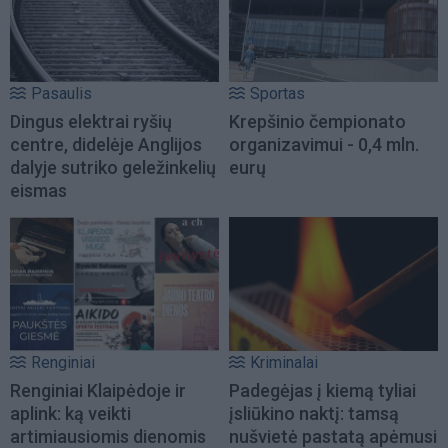
Pasaulis
Sportas
Dingus elektrai ryšių
Krepšinio čempionato
centre, didelėje Anglijos
organizavimui - 0,4 mln.
dalyje sutriko geležinkelių
eurų
eismas
Renginiai
Kriminalai
Renginiai Klaipėdoje ir
Padegėjas į kiemą tyliai
aplink: ką veikti
įsliūkino naktį: tamsą
artimiausiomis dienomis
nušvietė pastatą apėmusi