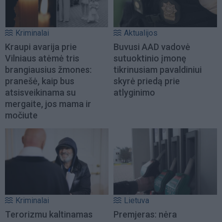
Kriminalai
Aktualijos
Kraupi avarija prie
Buvusi AAD vadovė
Vilniaus atėmė tris
sutuoktinio įmonę
brangiausius žmones:
tikrinusiam pavaldiniui
pranešė, kaip bus
skyrė priedą prie
atsisveikinama su
atlyginimo
mergaite, jos mama ir
močiute
Kriminalai
Lietuva
Terorizmu kaltinamas
Premjeras: nėra