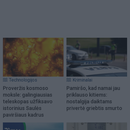
Technologijos
Kriminalai
Proveržis kosmoso
Pamiršo, kad namai jau
moksle: galingiausias
priklauso kitiems:
teleskopas užfiksavo
nostalgija daiktams
istorinius Saulės
privertė griebtis smurto
paviršiaus kadrus