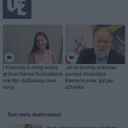
Į Klaipėdą iš emigracijos
Jūros šventę anksčiau
grįžusi Karina Kučinskienė
puošęs Anatolijus
įvardijo didžiausią savo
Klemencovas: gal jau
norą
užtenka
Šiuo metu skaitomiausi