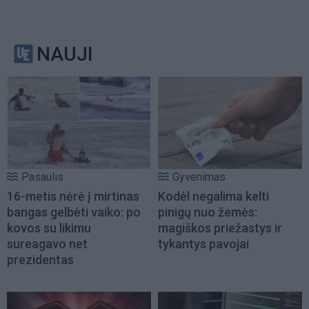
NAUJI
Pasaulis
Gyvenimas
16-metis nėrė į mirtinas
Kodėl negalima kelti
bangas gelbėti vaiko: po
pinigų nuo žemės:
kovos su likimu
magiškos priežastys ir
sureagavo net
tykantys pavojai
prezidentas