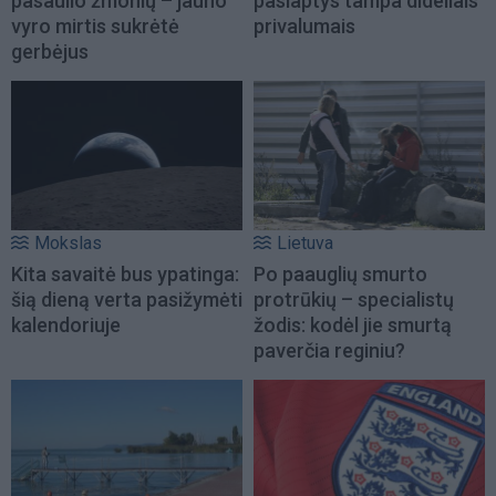
pasaulio žmonių – jauno
paslaptys tampa dideliais
vyro mirtis sukrėtė
privalumais
gerbėjus
Mokslas
Lietuva
Kita savaitė bus ypatinga:
Po paauglių smurto
šią dieną verta pasižymėti
protrūkių – specialistų
kalendoriuje
žodis: kodėl jie smurtą
paverčia reginiu?