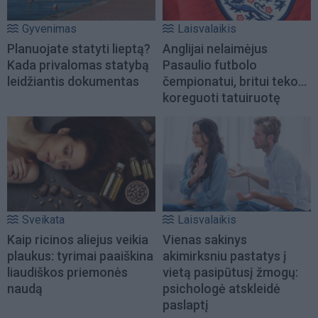
Gyvenimas
Laisvalaikis
Planuojate statyti lieptą?
Anglijai nelaimėjus
Kada privalomas statybą
Pasaulio futbolo
leidžiantis dokumentas
čempionatui, britui teko...
koreguoti tatuiruotę
Sveikata
Laisvalaikis
Kaip ricinos aliejus veikia
Vienas sakinys
plaukus: tyrimai paaiškina
akimirksniu pastatys į
liaudiškos priemonės
vietą pasipūtusį žmogų:
naudą
psichologė atskleidė
paslaptį