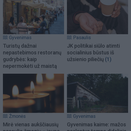
Gyvenimas
Pasaulis
Turistų dažnai
JK politikai siūlo atimti
nepastebimos restoranų
socialinius būstus iš
gudrybės: kaip
užsienio piliečių
(1)
nepermokėti už maistą
Žmonės
Gyvenimas
Mirė vienas aukščiausių
Gyvenimas kaime: mažos