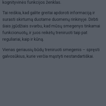
kognityvinės funkcijos ženklas.
Tai reiškia, kad galite greitai apdoroti informaciją ir
surasti skirtumą duotame duomenų rinkinyje. Dirbti
šiais įgūdžiais svarbu, kad mūsų smegenys tinkamai
funkcionuotų, ir juos reikėtų treniruoti taip pat
reguliariai, kaip ir kūną.
Vienas geriausių būdų treniruoti smegenis – spręsti
galvosūkius, kurie verčia mąstyti nestandartiškai.