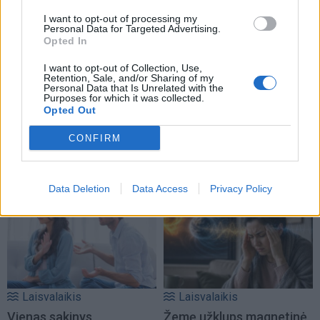
I want to opt-out of processing my
Personal Data for Targeted Advertising.
Opted In
I want to opt-out of Collection, Use,
Retention, Sale, and/or Sharing of my
Personal Data that Is Unrelated with the
Purposes for which it was collected.
Laisvalaikis
Laisvalaikis
Opted Out
Sužinokite pagal savo
Anglijai nelaimėjus
CONFIRM
gimimo datą, kas buvote
Pasaulio futbolo
praėjusiame gyvenime:
čempionatui, britui teko...
numerologų paslaptis
koreguoti tatuiruotę
Data Deletion
Data Access
Privacy Policy
Laisvalaikis
Laisvalaikis
Vienas sakinys
Žemę užklups magnetinė