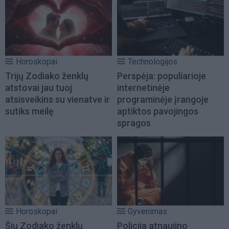
Horoskopai
Technologijos
Trijų Zodiako ženklų
Perspėja: populiarioje
atstovai jau tuoj
internetinėje
atsisveikins su vienatve ir
programinėje įrangoje
sutiks meilę
aptiktos pavojingos
spragos
Horoskopai
Gyvenimas
Šių Zodiako ženklų
Policija atnaujino