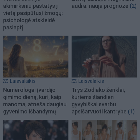
akimirksniu pastatys į
audra: nauja prognozė
(2)
vietą pasipūtusį žmogų:
psichologė atskleidė
paslaptį
Laisvalaikis
Laisvalaikis
Numerologai įvardijo
Trys Zodiako ženklai,
gimimo dieną, kuri, kaip
kuriems šiandien
manoma, atneša daugiau
gyvybiškai svarbu
gyvenimo išbandymų
apsišarvuoti kantrybe
(1)