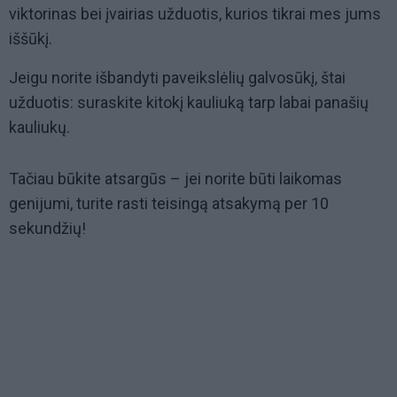
viktorinas bei įvairias užduotis, kurios tikrai mes jums
iššūkį.
Jeigu norite išbandyti paveikslėlių galvosūkį, štai
užduotis: suraskite kitokį kauliuką tarp labai panašių
kauliukų.
Tačiau būkite atsargūs – jei norite būti laikomas
genijumi, turite rasti teisingą atsakymą per 10
sekundžių!