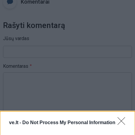
Komentarai
Rašyti komentarą
Jūsų vardas
Komentaras
ve.lt -
Do Not Process My Personal Information
This site is protected by
Sutinku su
taisyklėmis