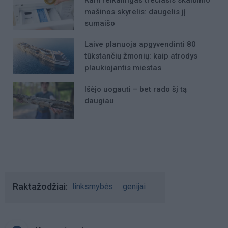
Kam reikalingas trečiasis skalbimo
mašinos skyrelis: daugelis jį
sumaišo
Laive planuoja apgyvendinti 80
tūkstančių žmonių: kaip atrodys
plaukiojantis miestas
Išėjo uogauti – bet rado šį tą
daugiau
Raktažodžiai
linksmybės
genijai