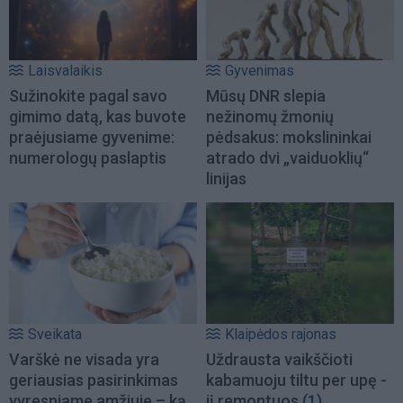
Laisvalaikis
Gyvenimas
Sužinokite pagal savo
Mūsų DNR slepia
gimimo datą, kas buvote
nežinomų žmonių
praėjusiame gyvenime:
pėdsakus: mokslininkai
numerologų paslaptis
atrado dvi „vaiduoklių“
linijas
Sveikata
Klaipėdos rajonas
Varškė ne visada yra
Uždrausta vaikščioti
geriausias pasirinkimas
kabamuoju tiltu per upę -
vyresniame amžiuje – ką
jį remontuos
(1)