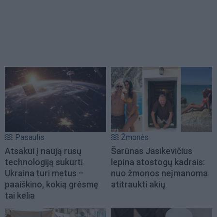
Pasaulis
Žmonės
Atsakui į naują rusų
Šarūnas Jasikevičius
technologiją sukurti
lepina atostogų kadrais:
Ukraina turi metus –
nuo žmonos neįmanoma
paaiškino, kokią grėsmę
atitraukti akių
tai kelia