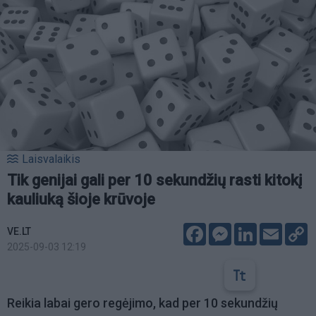
Laisvalaikis
Tik genijai gali per 10 sekundžių rasti kitokį
kauliuką šioje krūvoje
Facebook
Messenger
LinkedIn
Email
C
VE.LT
L
2025-09-03 12:19
Reikia labai gero regėjimo, kad per 10 sekundžių