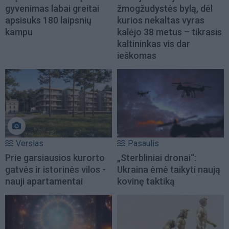
gyvenimas labai greitai
žmogžudystės bylą, dėl
apsisuks 180 laipsnių
kurios nekaltas vyras
kampu
kalėjo 38 metus – tikrasis
kaltininkas vis dar
ieškomas
Verslas
Pasaulis
Prie garsiausios kurorto
„Sterbliniai dronai“:
gatvės ir istorinės vilos -
Ukraina ėmė taikyti naują
nauji apartamentai
kovinę taktiką