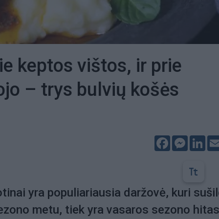
rie keptos vištos, ir prie
jo – trys bulvių košės
Facebook
Messeng
Lin
tinai yra populiariausia daržovė, kuri suši
sezono metu, tiek yra vasaros sezono hitas