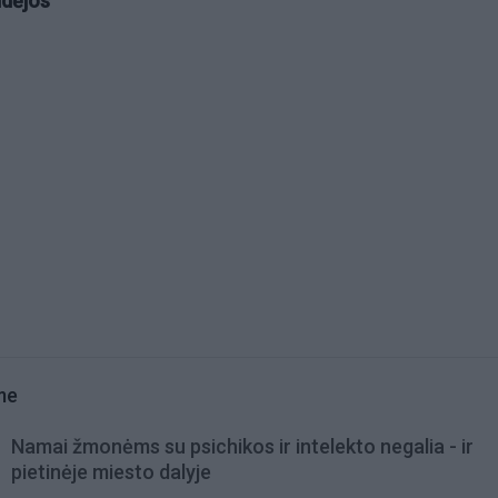
idėjos
me
Namai žmonėms su psichikos ir intelekto negalia - ir
pietinėje miesto dalyje