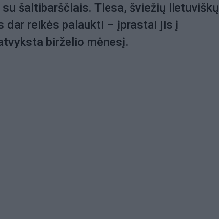
su šaltibarščiais. Tiesa, šviežių lietuviškų
s dar reikės palaukti – įprastai jis į
tvyksta birželio mėnesį.