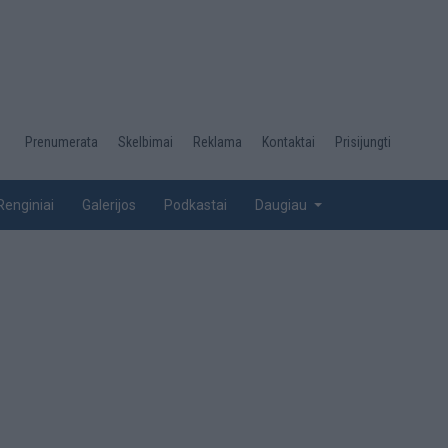
Desktop
Prenumerata
Skelbimai
Reklama
Kontaktai
Prisijungti
menu
top
Renginiai
Galerijos
Podkastai
Daugiau