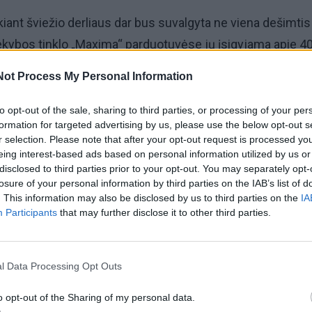
ukiant šviežio derliaus dar bus suvalgyta ne viena dešimtis
rekybos tinklo „Maxima“ parduotuvėse jų įsigyjama apie
40
i pataria, kaip atnaujinti pamėgtą ir ne vienoje šeimoje š
Not Process My Personal Information
iekalą – bulvių košę.
to opt-out of the sale, sharing to third parties, or processing of your per
formation for targeted advertising by us, please use the below opt-out s
 mūsų gastronominio pasaulio dalis. Jos puikiai dera ir
r selection. Please note that after your opt-out request is processed y
ų meniu, ir yra neatsiejama greitojo maisto dalis. Tuo me
eing interest-based ads based on personal information utilized by us or
 bulvių košė ne vienam kelia sentimentus.
disclosed to third parties prior to your opt-out. You may separately opt-
losure of your personal information by third parties on the IAB’s list of
. This information may also be disclosed by us to third parties on the
IA
liarios visus metus. Į mūsų prekybos tinklą jos atkeliauja
Participants
that may further disclose it to other third parties.
 Prancūzijos tačiau daugiausia, net 80 proc. visų parduodam
ent užaugintos Lietuvos ūkininkų“, – sako Ernesta Dapkie
l Data Processing Opt Outs
acijos ir įvaizdžio departamento direktorė.
o opt-out of the Sharing of my personal data.