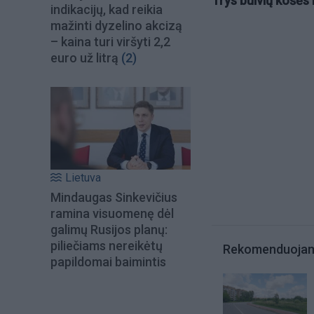
Trys bulvių košės 
indikacijų, kad reikia
mažinti dyzelino akcizą
– kaina turi viršyti 2,2
euro už litrą
(2)
Lietuva
Mindaugas Sinkevičius
ramina visuomenę dėl
galimų Rusijos planų:
piliečiams nereikėtų
Rekomenduoja
papildomai baimintis