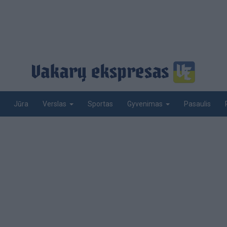
Jūra
Sportas
Pasaulis
Verslas
Gyvenimas