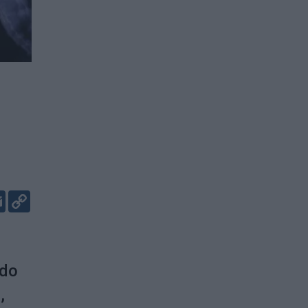
er
kedIn
Email
Copy
Link
ldo
,