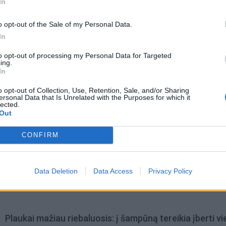
In
o opt-out of the Sale of my Personal Data.
In
to opt-out of processing my Personal Data for Targeted
ing.
In
o opt-out of Collection, Use, Retention, Sale, and/or Sharing
ersonal Data that Is Unrelated with the Purposes for which it
lected.
Out
CONFIRM
omiausi
Data Deletion
Data Access
Privacy Policy
Aiškiaregės pranašystė: numatė katastrofišką karo
pabaigą Ukrainoje
Plaukai mažiau riebaluosis: į šampūną tereikia įberti v