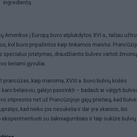
ingredientą
tų Amerikos į Europą buvo atplukdytos XVI a., tačiau užtr
us, kol buvo pripažintos kaip tinkamos maistui. Prancūzij
as specialus įstatymas, draudžiantis bulves vartoti žmoni
vo šeriami gyvuliai.
nt prancūzas, kaip manoma, XVIII a. buvo bulvių košės
karo belaisviu, galėjo pasirinkti – badauti ar valgyti bulve
vo stipresnis net už Prancūzijoje gajų prietarą, kad bulv
pratęs, kad nieko jos nesukelia ir dar yra skanios, šis
eksperimentuoti su šakniagumbiais ir taip sukūrė bulvių