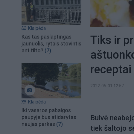
Klaipėda
Tiks ir p
Kas tas paslaptingas
jaunuolis, rytais stovintis
ant tilto?
(7)
aštuonko
receptai
2022-05-01 12:57
Klaipėda
Iki vasaros pabaigos
Bulvė neabejo
paupyje bus atidarytas
naujas parkas
(7)
tiek šaltojo 