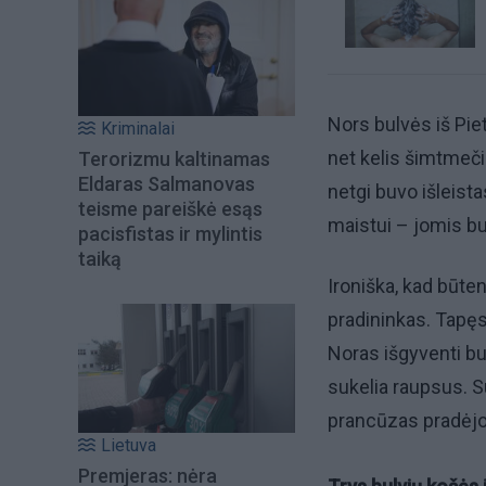
Nors bulvės iš Pie
Kriminalai
net kelis šimtmeči
Terorizmu kaltinamas
Eldaras Salmanovas
netgi buvo išleist
teisme pareiškė esąs
maistui – jomis bu
pacisfistas ir mylintis
taiką
Ironiška, kad būte
pradininkas. Tapęs 
Noras išgyventi bu
sukelia raupsus. Su
prancūzas pradėjo 
Lietuva
Premjeras: nėra