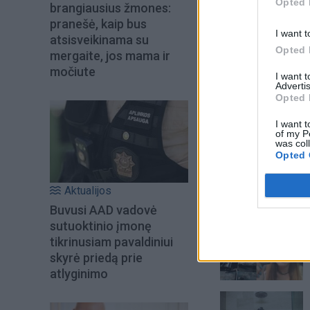
Opted 
brangiausius žmones:
pranešė, kaip bus
I want t
atsisveikinama su
Opted 
mergaite, jos mama ir
močiute
I want 
Advertis
Opted 
I want t
of my P
was col
Opted 
Aktualijos
Šiuo metu skait
Buvusi AAD vadovė
sutuoktinio įmonę
tikrinusiam pavaldiniui
skyrė priedą prie
atlyginimo