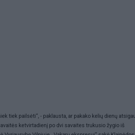
iek tiek pailsėti“, - paklausta, ar pakako kelių dienų atsiga
savaitės ketvirtadienį po dvi savaites trukusio žygio iš
kė Vyriausybę Vilniuje, „Vakarų ekspresui“ sakė Klaipėdos