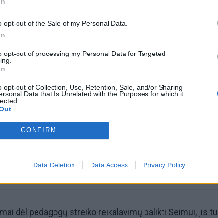
In
o opt-out of the Sale of my Personal Data.
In
to opt-out of processing my Personal Data for Targeted
ing.
In
omiausi
o opt-out of Collection, Use, Retention, Sale, and/or Sharing
ersonal Data that Is Unrelated with the Purposes for which it
lected.
Aiškiaregės pranašystė: numatė katastrofišką karo
Out
pabaigą Ukrainoje
CONFIRM
Taro kortų horoskopas rugpjūčio 7 dienai: Vandeniam
pasirinkimas, Dvyniams – pagreitis
Data Deletion
Data Access
Privacy Policy
ai dėl pedagogų streiko reikalavimų palikti Seimui, jis t