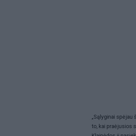
„Sąlyginai spėjau š
to, kai praėjusios 
Klaipėdos ji pasie