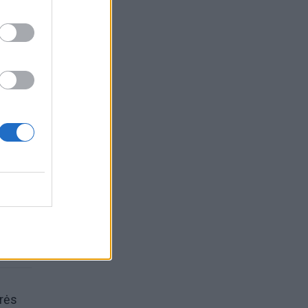
s –
urės