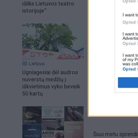
Opted 
išliks Lietuvos teatro
istorijoje“
I want t
Opted 
I want 
Advertis
Opted 
Šiuo metu skait
I want t
of my P
Lietuva
was col
Opted 
Ugniagesiai dėl audros
nuverstų medžių į
iškvietimus vyko beveik
50 kartų
Šiuo metu sprendim