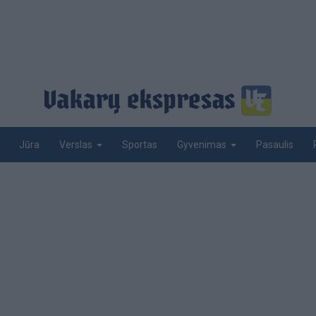
Jūra
Sportas
Pasaulis
Verslas
Gyvenimas