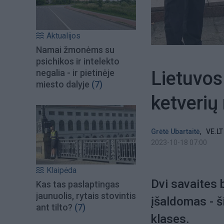
Aktualijos
Namai žmonėms su
psichikos ir intelekto
Lietuvos 
negalia - ir pietinėje
miesto dalyje
(7)
ketverių
,
Grėtė Ubartaitė
VE.LT
2023-10-18 07:00
Klaipėda
Dvi savaites 
Kas tas paslaptingas
jaunuolis, rytais stovintis
įšaldomas - ši
ant tilto?
(7)
klases.