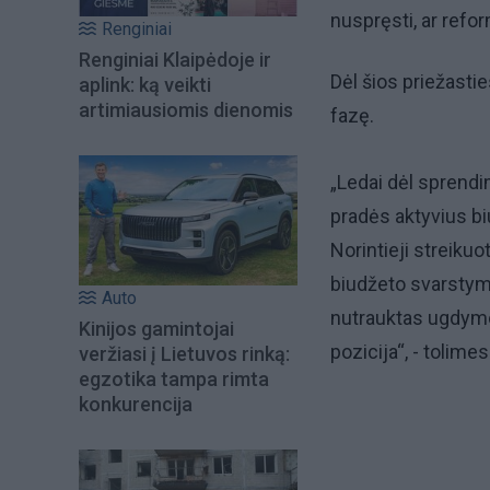
nuspręsti, ar refo
Renginiai
Renginiai Klaipėdoje ir
Dėl šios priežasti
aplink: ką veikti
artimiausiomis dienomis
fazę.
„Ledai dėl sprend
pradės aktyvius biu
Norintieji streikuo
biudžeto svarstymas
Auto
nutrauktas ugdym
Kinijos gamintojai
pozicija“, - tolime
veržiasi į Lietuvos rinką:
egzotika tampa rimta
konkurencija