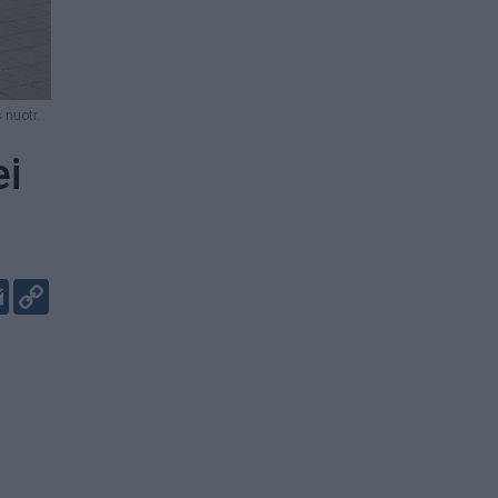
 nuotr.
ei
er
kedIn
Email
Copy
Link