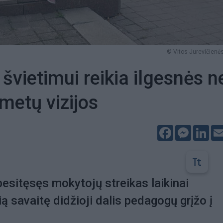
© Vitos Jurevičienės
švietimui reikia ilgesnės n
 metų vizijos
Facebook
Messeng
Lin
besitęsęs mokytojų streikas laikinai
ą savaitę didžioji dalis pedagogų grįžo į