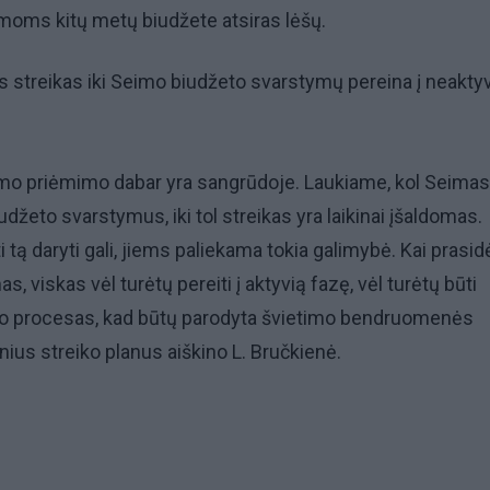
rmoms kitų metų biudžete atsiras lėšų.
es streikas iki Seimo biudžeto svarstymų pereina į neakty
imo priėmimo dabar yra sangrūdoje. Laukiame, kol Seimas
džeto svarstymus, iki tol streikas yra laikinai įšaldomas.
ti tą daryti gali, jiems paliekama tokia galimybė. Kai prasi
, viskas vėl turėtų pereiti į aktyvią fazę, vėl turėtų būti
o procesas, kad būtų parodyta švietimo bendruomenės
snius streiko planus aiškino L. Bručkienė.