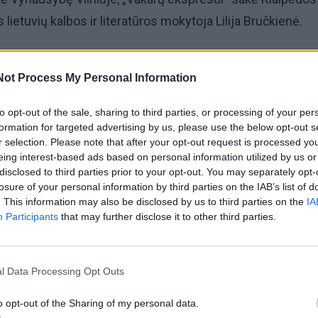
ietuvių kalbos ir literatūros mokytoja Lilija Bručkienė.
, jog veiksmų bus ir ateity.
Not Process My Personal Information
tatų tikėjausi prieš įspėjamąjį streiką, po įspėjamojo str
to opt-out of the sale, sharing to third parties, or processing of your per
reiką, pradėjus eiti tuo streiko keliu. Visą laiką atrodo, ka
formation for targeted advertising by us, please use the below opt-out s
r selection. Please note that after your opt-out request is processed y
dama derėtis, viltis visą laiką yra. Darai kažkokį žingsnį ir 
eing interest-based ads based on personal information utilized by us or
 pusė taip pat bandys daryti žingsnį į priekį“, - kalbėjo L.
disclosed to third parties prior to your opt-out. You may separately opt-
losure of your personal information by third parties on the IAB’s list of
. This information may also be disclosed by us to third parties on the
IA
Participants
that may further disclose it to other third parties.
l Data Processing Opt Outs
o opt-out of the Sharing of my personal data.