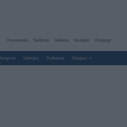
Desktop
Prenumerata
Skelbimai
Reklama
Kontaktai
Prisijungti
menu
top
Renginiai
Galerijos
Podkastai
Daugiau