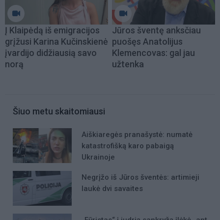
Į Klaipėdą iš emigracijos
Jūros šventę anksčiau
grįžusi Karina Kučinskienė
puošęs Anatolijus
įvardijo didžiausią savo
Klemencovas: gal jau
norą
užtenka
Šiuo metu skaitomiausi
Aiškiaregės pranašystė: numatė
katastrofišką karo pabaigą
Ukrainoje
Negrįžo iš Jūros šventės: artimieji
laukė dvi savaites