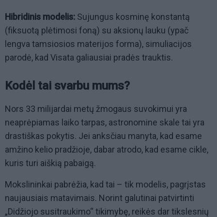
Hibridinis modelis:
Sujungus kosminę konstantą
(fiksuotą plėtimosi foną) su aksionų lauku (ypač
lengva tamsiosios materijos forma), simuliacijos
parodė, kad Visata galiausiai pradės trauktis.
Kodėl tai svarbu mums?
Nors 33 milijardai metų žmogaus suvokimui yra
neaprėpiamas laiko tarpas, astronomine skale tai yra
drastiškas pokytis. Jei anksčiau manyta, kad esame
amžino kelio pradžioje, dabar atrodo, kad esame cikle,
kuris turi aiškią pabaigą.
Mokslininkai pabrėžia, kad tai – tik modelis, pagrįstas
naujausiais matavimais. Norint galutinai patvirtinti
„Didžiojo susitraukimo“ tikimybę, reikės dar tikslesnių