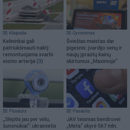
Klaipėda
Gyvenimas
Kelininkai gali
Šviežias maistas dar
patriukšmauti naktį:
pigesnis: įvardijo senų ir
remontuojama svarbi
naujų įprastų kainų
eismo arterija
(3)
skirtumus „Maximoje“
Pasaulis
Pasaulis
„Slėptis jau per vėlu,
JAV teismas bendrovei
šunsnukiai“: ukrainietis
„Meta“ skyrė 567 mln.