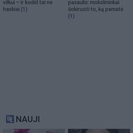
vilkui – ir kodėl tai ne
pasaulis: mokslininkai
haskiai
(1)
šokiruoti to, ką pamatė
(1)
NAUJI