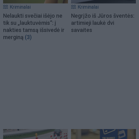
Kriminalai
Kriminalai
Nelaukti svečiai išėjo ne
Negrįžo iš Jūros šventės:
tik su „lauktuvėmis“: į
artimieji laukė dvi
nakties tamsą išsivedė ir
savaites
merginą
(3)