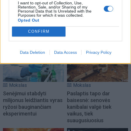
I want to opt-out of Collection, Use,
Retention, Sale, and/or Sharing of my
Mirusi žvaigždė „šaudo“
Kaip Saulė „valo“
Personal Data that Is Unrelated with the
32 mln. km/h greičiu:
kosmosą: 40 metų
Purposes for which it was collected.
Opted Out
astronomai susidūrė su
tyrimas atskleidė netikėtą
kosmine mįsle
(1)
ryšį su kosminėmis
CONFIRM
šiukšlėmis
Data Deletion
Data Access
Privacy Policy
Mokslas
Mokslas
Senėjimui stabdyti
Paslaptis tapo dar
milijonus leidžiantis vyras
baisesnė: senovės
ryžosi bauginančiam
kanibalai valgė tiek
eksperimentui
vaikus, tiek
suaugusiuosius