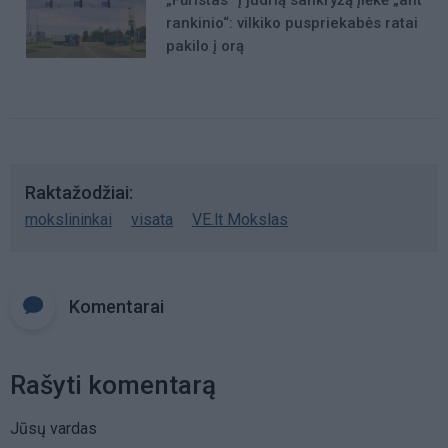
„Fūristas“ į judrią sankryžą įlėkė „ant
rankinio“: vilkiko puspriekabės ratai
pakilo į orą
Raktažodžiai
mokslininkai
visata
VE.lt Mokslas
Komentarai
Rašyti komentarą
Jūsų vardas