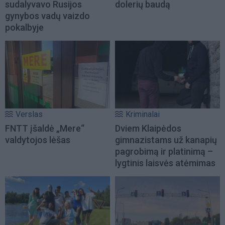
sudalyvavo Rusijos
dolerių baudą
gynybos vadų vaizdo
pokalbyje
Verslas
Kriminalai
FNTT įšaldė „Mere“
Dviem Klaipėdos
valdytojos lėšas
gimnazistams už kanapių
pagrobimą ir platinimą –
lygtinis laisvės atėmimas