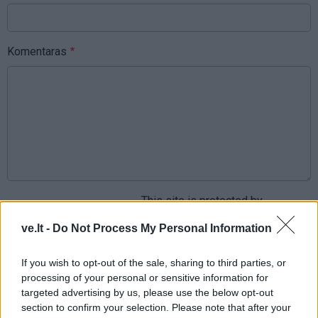
Komentaras
This site is protected by
Sutinku su
taisyklėmis
reCAPTCHA and the Google
ve.lt -
Do Not Process My Personal Information
Privacy Policy
and
Terms of
Service
apply.
If you wish to opt-out of the sale, sharing to third parties, or
processing of your personal or sensitive information for
targeted advertising by us, please use the below opt-out
section to confirm your selection. Please note that after your