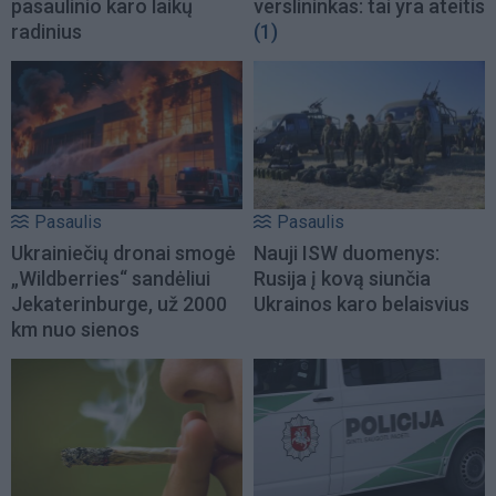
pasaulinio karo laikų
verslininkas: tai yra ateitis
radinius
(1)
Pasaulis
Pasaulis
Ukrainiečių dronai smogė
Nauji ISW duomenys:
„Wildberries“ sandėliui
Rusija į kovą siunčia
Jekaterinburge, už 2000
Ukrainos karo belaisvius
km nuo sienos