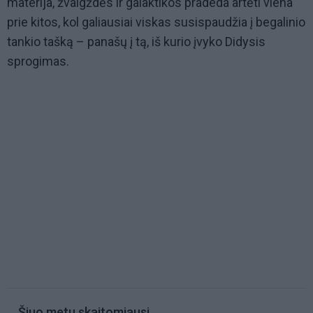
materija, žvaigždės ir galaktikos pradeda artėti viena
prie kitos, kol galiausiai viskas susispaudžia į begalinio
tankio tašką – panašų į tą, iš kurio įvyko Didysis
sprogimas.
Šiuo metu skaitomiausi