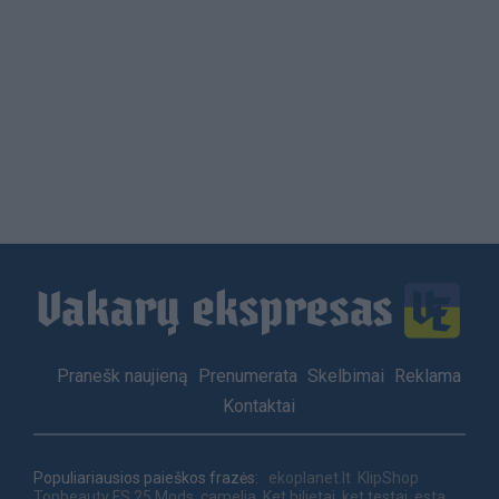
Load
More
Footer
Pranešk naujieną
Prenumerata
Skelbimai
Reklama
menu
Kontaktai
Populiariausios paieškos frazės:
ekoplanet.lt
KlipShop
Topbeauty
FS 25 Mods
camelia
Ket bilietai
ket testai
esta