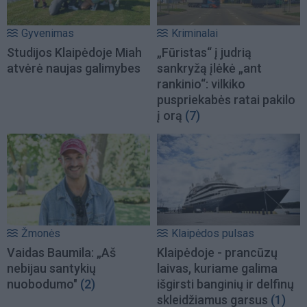
Gyvenimas
Kriminalai
Studijos Klaipėdoje Miah
„Fūristas“ į judrią
atvėrė naujas galimybes
sankryžą įlėkė „ant
rankinio“: vilkiko
puspriekabės ratai pakilo
į orą
(7)
Žmonės
Klaipėdos pulsas
Vaidas Baumila: „Aš
Klaipėdoje - prancūzų
nebijau santykių
laivas, kuriame galima
nuobodumo"
(2)
išgirsti banginių ir delfinų
skleidžiamus garsus
(1)