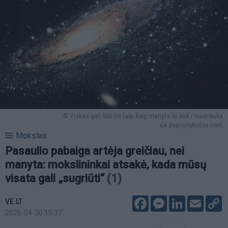
© Viskas gali būti ne taip, kaip manyta iki šiol / nuotrauka
ua.depositphotos.com
Mokslas
Pasaulio pabaiga artėja greičiau, nei
manyta: mokslininkai atsakė, kada mūsų
visata gali „sugriūti“
(1)
Facebook
Messenger
LinkedIn
Email
C
VE.LT
L
2026-04-30 15:37