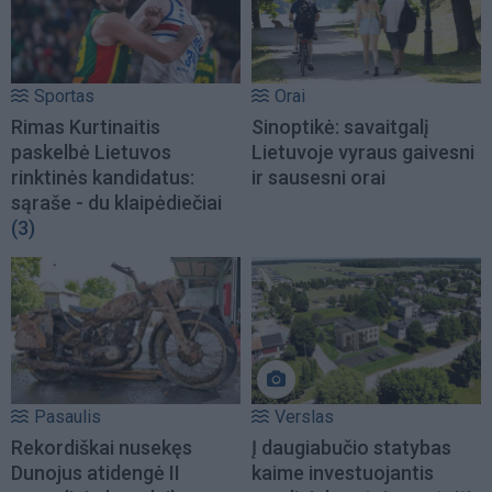
Sportas
Orai
Rimas Kurtinaitis
Sinoptikė: savaitgalį
paskelbė Lietuvos
Lietuvoje vyraus gaivesni
rinktinės kandidatus:
ir sausesni orai
sąraše - du klaipėdiečiai
(3)
Pasaulis
Verslas
Rekordiškai nusekęs
Į daugiabučio statybas
Dunojus atidengė II
kaime investuojantis