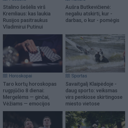
Stalino šešėlis virš
Aušra Butkevičienė:
Kremliaus: kas laukia
negaliu atskirti, kur -
Rusijos pasitraukus
darbas, o kur - pomėgis
Vladimirui Putinui
Horoskopai
Sportas
Taro kortų horoskopas
Savaitgalį Klaipėdoje -
rugpjūčio 8 dienai:
daug sporto: veiksmas
Mergelėms — ginčai,
virs penkiose skirtingose
Vėžiams — emocijos
miesto vietose