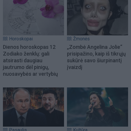
Horoskopai
Žmonės
Dienos horoskopas 12
„Zombė Angelina Jolie“
Zodiako ženklų: gali
prisipažino, kaip iš tikrųjų
atsirasti daugiau
sukūrė savo šiurpinantį
jautrumo dėl pinigų,
įvaizdį
nuosavybės ar vertybių
Pasaulis
Kultūra