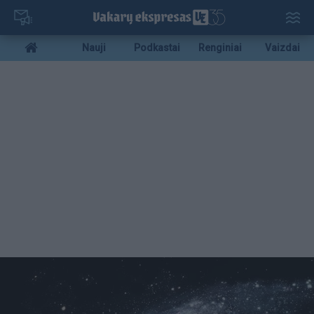
Pereiti
į
pagrindinį
Mobile
Nauji
Podkastai
Renginiai
Vaizdai
turinį
menu
bottom