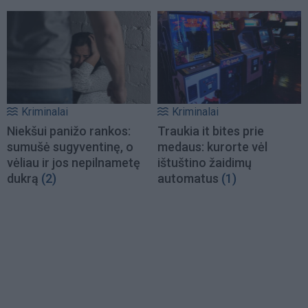
Kriminalai
Kriminalai
Niekšui panižo rankos:
Traukia it bites prie
sumušė sugyventinę, o
medaus: kurorte vėl
vėliau ir jos nepilnametę
ištuštino žaidimų
dukrą
(2)
automatus
(1)