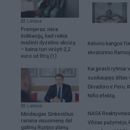
Lietuva
Premjeras: nėra
indikacijų, kad reikia
mažinti dyzelino akcizą
Kelvino bangos for
– kaina turi viršyti 2,2
ekvatorinio Ramio
euro už litrą
(1)
Kai įprasti rytinia
susikaupęs šiltas
Ekvadoro ir Peru. 
Niño efektą.
Lietuva
NASA Reaktyvinės 
Mindaugas Sinkevičius
ramina visuomenę dėl
Vilisas pažymėjo, k
galimų Rusijos planų: