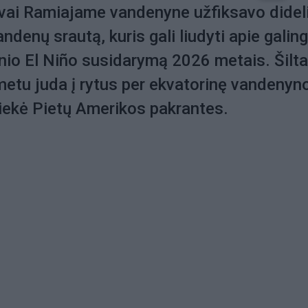
ai Ramiajame vandenyne užfiksavo didel
ndenų srautą, kuris gali liudyti apie galin
inio El Niño susidarymą 2026 metais. Šilt
etu juda į rytus per ekvatorinę vandenyn
asiekė Pietų Amerikos pakrantes.