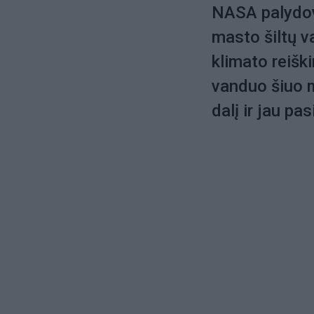
NASA palydov
masto šiltų va
klimato reišk
vanduo šiuo m
dalį ir jau p