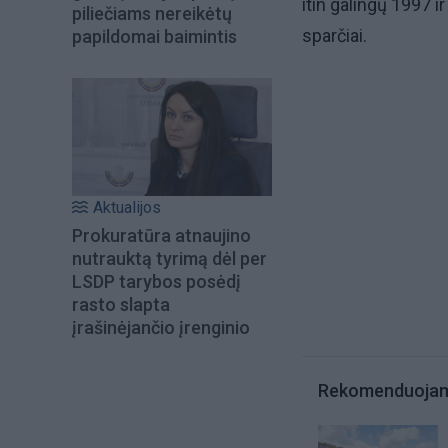
itin galingų 1997 ir
piliečiams nereikėtų
sparčiai.
papildomai baimintis
Aktualijos
Prokuratūra atnaujino
nutrauktą tyrimą dėl per
LSDP tarybos posėdį
rasto slapta
įrašinėjančio įrenginio
Rekomenduoja