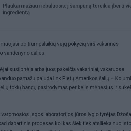
Plaukai mažiau riebaluosis: į šampūną tereikia įberti v
ingredientą
muojasi po trumpalaikių vėjų pokyčių virš vakarinės
jo vandenyno dalies.
i vėjai susilpnėja arba juos pakeičia vakariniai, vakaruose
 vanduo pamažu pajuda link Pietų Amerikos šalių – Kolumb
Kelių tokių bangų pasirodymas per kelis mėnesius ir sukeli
varomosios jėgos laboratorijos jūros lygio tyrėjas Džoš
ad dabartinis procesas kol kas šiek tiek atsilieka nuo isto