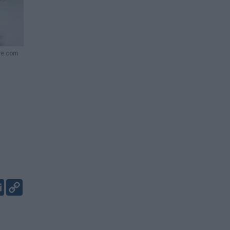
ere.com
er
kedIn
Email
Copy
Link