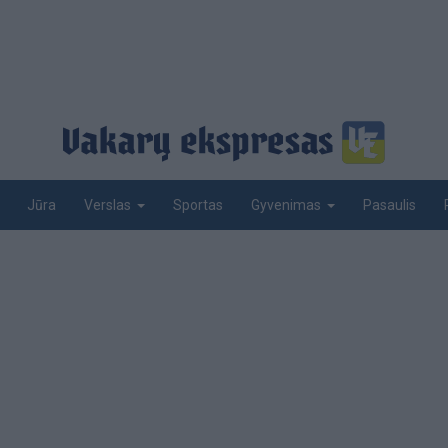
Jūra
Sportas
Pasaulis
Verslas
Gyvenimas