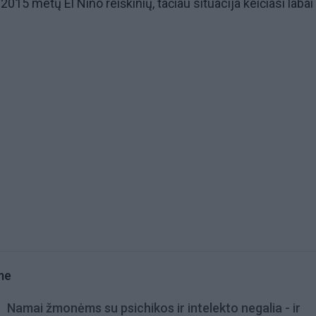
 2015 metų El Niño reiškinių, tačiau situacija keičiasi labai
me
Namai žmonėms su psichikos ir intelekto negalia - ir