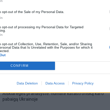
In
o opt-out of the Sale of my Personal Data.
In
to opt-out of processing my Personal Data for Targeted
ing.
In
o opt-out of Collection, Use, Retention, Sale, and/or Sharing
ersonal Data that Is Unrelated with the Purposes for which it
lected.
Out
CONFIRM
omiausi
Data Deletion
Data Access
Privacy Policy
Aiškiaregės pranašystė: numatė katastrofišką karo
pabaigą Ukrainoje