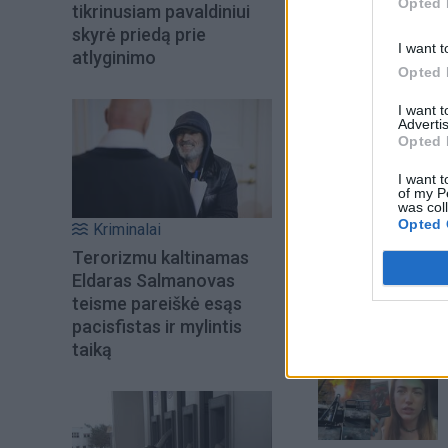
Opted 
tikrinusiam pavaldiniui
skyrė priedą prie
I want t
atlyginimo
Opted 
I want 
Advertis
Opted 
I want t
of my P
was col
Opted 
Kriminalai
Terorizmu kaltinamas
Eldaras Salmanovas
teisme pareiškė esąs
pacisfistas ir mylintis
Šiuo metu skait
taiką