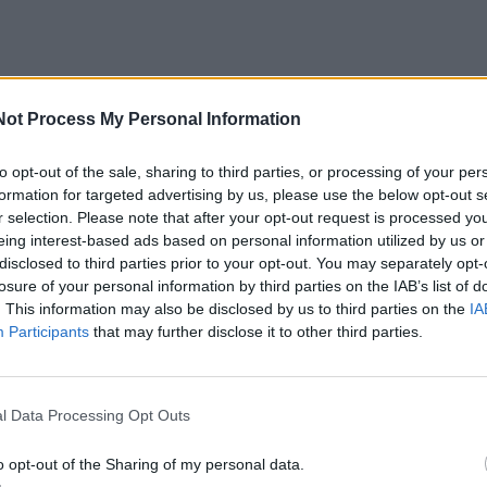
ršiaus atšilimas centrinėje bei rytinėje dalyse keičia
Not Process My Personal Information
bei audrų trajektorijas, o tai pajus visas pasaulis.
to opt-out of the sale, sharing to third parties, or processing of your per
formation for targeted advertising by us, please use the below opt-out s
 vadinamąsias Kelvino bangas – milžiniškus šiltų vanden
r selection. Please note that after your opt-out request is processed y
rastai atsiranda likus keliems mėnesiams iki El Niño prad
eing interest-based ads based on personal information utilized by us or
disclosed to third parties prior to your opt-out. You may separately opt-
losure of your personal information by third parties on the IAB’s list of
oja NASA ir Europos kosmoso agentūros sukurtas palyd
. This information may also be disclosed by us to third parties on the
IA
Participants
that may further disclose it to other third parties.
el Freilich“. Kas 10 dienų matuodamas vandenyno pavirši
egistravo, kad gegužės viduryje jūros lygis prie Peru dėl ši
buvo daugiau nei 15 centimetrų aukštesnis už ilgalaikę 
l Data Processing Opt Outs
 pasaulį keičiančios bangos?
o opt-out of the Sharing of my personal data.