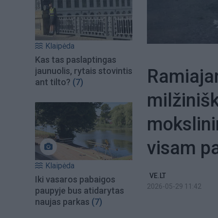
Klaipėda
Kas tas paslaptingas
Ramiaja
jaunuolis, rytais stovintis
ant tilto?
(7)
milžiniš
mokslini
visam pa
Klaipėda
VE.LT
Iki vasaros pabaigos
2026-05-29 11:42
paupyje bus atidarytas
naujas parkas
(7)