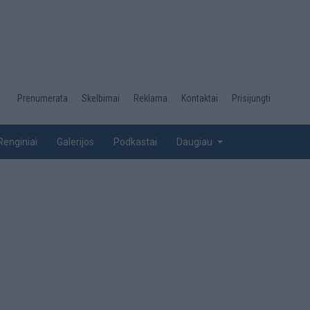
Desktop
Prenumerata
Skelbimai
Reklama
Kontaktai
Prisijungti
menu
top
Renginiai
Galerijos
Podkastai
Daugiau