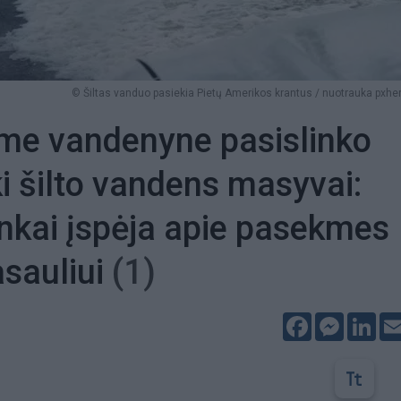
© Šiltas vanduo pasiekia Pietų Amerikos krantus / nuotrauka pxh
me vandenyne pasislinko
ki šilto vandens masyvai:
nkai įspėja apie pasekmes
sauliui
(1)
Facebook
Messeng
Lin