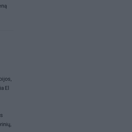
ieną
ijos,
a El
as
rinių,