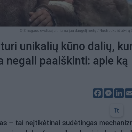
© Žmogaus evoliucija tiriama jau daugelį metų / Nuotrauka iš atvirų š
uri unikalių kūno dalių, ku
a negali paaiškinti: apie ką
Facebook
Messeng
Lin
s – tai neįtikėtinai sudėtingas mechaniz