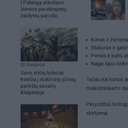
Į Palangą atkeliavo
žiemos paralimpinių
žaidynių paroda
Kūnas ir žarnyna
Stuburas ir galū
Pienas ir kailis 
Nagai tapo išski
Renginiai
Savo sričių lyderiai
kviečia į išskirtinę jūrinių
Tačiau kai kurios 
patirčių savaitę
mokslininkams da
Klaipėdoje
Pavyzdžiui, biologu
skirtumai.