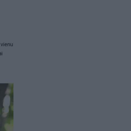
 vienu
ai