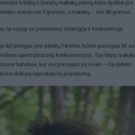
sinijos kolobų ir bonetų makakų patinų kūno dydžiai yra
ėklidės sveria vos 3 gramus, o makakų – net 48 gramus.
u, tai susiję su poravimosi strategija ir konkurencija.
ja dėl prieigos prie patelių haremo, kurios poruojasi tik su
a vidinės spermatozoidų konkurencijos). Tuo tarpu makak
riose bandose, kur visi poruojasi su visais – čia didelis
tikrina didesnį reprodukcinį pranašumą.