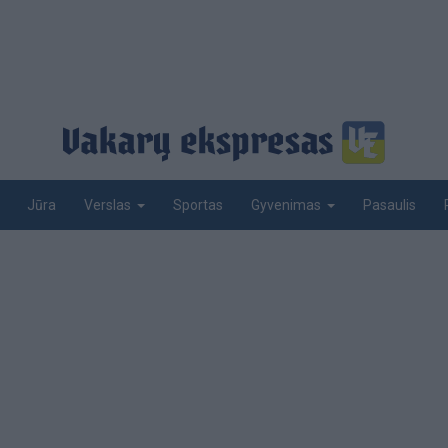
Jūra
Sportas
Pasaulis
Verslas
Gyvenimas