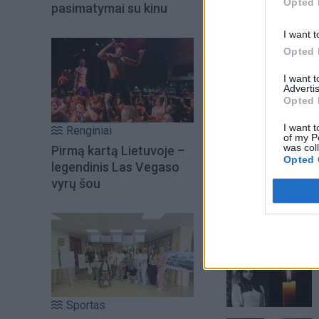
Opted 
pasimatymai su kinu
I want t
Opted 
I want 
Advertis
Opted 
I want t
Renginiai
of my P
was col
Pirmą kartą Lietuvoje –
Opted 
legendinis Las Vegaso
vyrų šou
Šiuo metu skait
Sportas