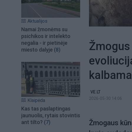
Aktualijos
Namai žmonėms su
psichikos ir intelekto
Žmogus t
negalia - ir pietinėje
miesto dalyje
(8)
evoliucij
kalbama
VE.LT
2026-05-30 14:06
Klaipėda
Kas tas paslaptingas
jaunuolis, rytais stovintis
Žmogaus kūna
ant tilto?
(7)