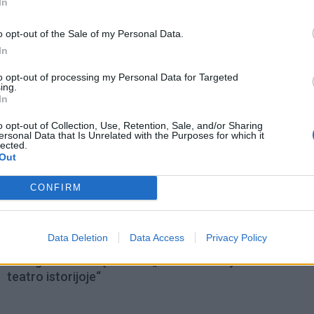
In
o opt-out of the Sale of my Personal Data.
In
to opt-out of processing my Personal Data for Targeted
ing.
In
o opt-out of Collection, Use, Retention, Sale, and/or Sharing
ersonal Data that Is Unrelated with the Purposes for which it
lected.
Out
CONFIRM
omiausi
Data Deletion
Data Access
Privacy Policy
Mirė garsi lietuvių aktorė: „Jos vaidmenys išliks Lietuv
teatro istorijoje“