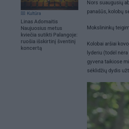
Nors suaugusių abi
panašūs, kolobų s
Kultūra
Linas Adomaitis
Mokslininkų teigim
Naujuosius metus
kviečia sutikti Palangoje:
ruošia išskirtinį šventinį
Kolobai aršiai kovo
koncertą
lyderiu (todėl nėr
gyvena taikiose miš
sėklidžių dydis už