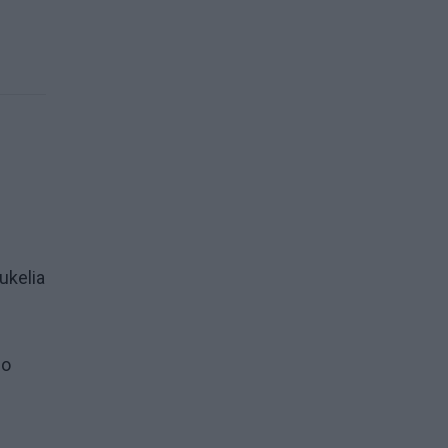
ukelia
io