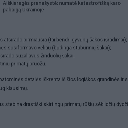
Aiškiaregės pranašystė: numatė katastrofišką karo
pabaigą Ukrainoje
s atsirado pirmiausia (tai bendri gyvūnų šakos išradimai);
nės susiformavo vėliau (būdinga stuburinių šakai);
atsirado sužaliavus žinduolių šakai;
rtiniu primatų bruožu.
anatominės detalės iškrenta iš šios logiškos grandinės ir s
ug klausimų.
s stebina drastiški skirtingų primatų rūšių sėklidžių dydž