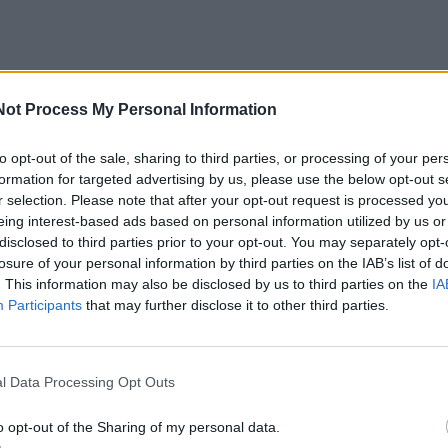
psnio autorė Karina Bovsunovskaja, remdamasi leidiniu „
Not Process My Personal Information
ininkai iki šiol negali iki galo paaiškinti, kodėl tam tikro
o dalys evoliucionavo būtent į tokią formą.
to opt-out of the sale, sharing to third parties, or processing of your per
formation for targeted advertising by us, please use the below opt-out s
r selection. Please note that after your opt-out request is processed y
o brėžiniai ir anatomijos tvarka
eing interest-based ads based on personal information utilized by us or
disclosed to third parties prior to your opt-out. You may separately opt-
losure of your personal information by third parties on the IAB’s list of
a aiškiai parodo, kaip, pradedant nuo paprasčiausių ištakų,
. This information may also be disclosed by us to third parties on the
IA
a gyva būtybė, kai prie jos genetinio „brėžinio“ buvo pri
Participants
that may further disclose it to other third parties.
ntai.
l Data Processing Opt Outs
džio šakomis aukštyn, galima lengvai atsekti žmogaus
imo tvarką:
o opt-out of the Sharing of my personal data.