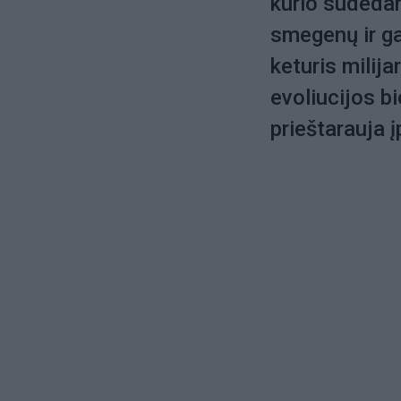
kurio sudedam
smegenų ir ga
keturis milija
evoliucijos bi
prieštarauja