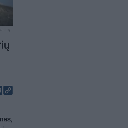
altinių
rių
er
kedIn
Email
Copy
Link
mas,