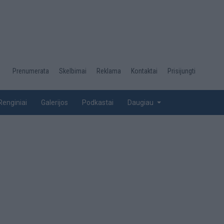
Desktop
Prenumerata
Skelbimai
Reklama
Kontaktai
Prisijungti
menu
top
Renginiai
Galerijos
Podkastai
Daugiau