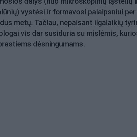
osios dalys (nuo mikroskopinių ląstelių i
lūnių) vystėsi ir formavosi palaipsniui per
rdus metų. Tačiau, nepaisant ilgalaikių tyr
ologai vis dar susiduria su mįslėmis, kurio
 įprastiems dėsningumams.