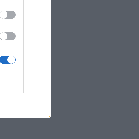
mtą jų
ge