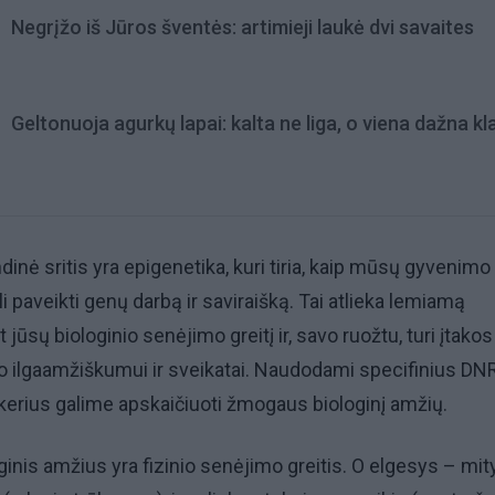
Negrįžo iš Jūros šventės: artimieji laukė dvi savaites
Geltonuoja agurkų lapai: kalta ne liga, o viena dažna kl
inė sritis yra epigenetika, kuri tiria, kaip mūsų gyvenimo
li paveikti genų darbą ir saviraišką. Tai atlieka lemiamą
jūsų biologinio senėjimo greitį ir, savo ruožtu, turi įtakos
 ilgaamžiškumui ir sveikatai. Naudodami specifinius DN
erius galime apskaičiuoti žmogaus biologinį amžių.
loginis amžius yra fizinio senėjimo greitis. O elgesys – mit