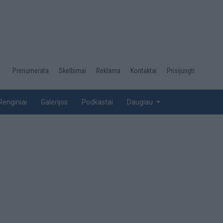
Desktop
Prenumerata
Skelbimai
Reklama
Kontaktai
Prisijungti
menu
top
Renginiai
Galerijos
Podkastai
Daugiau