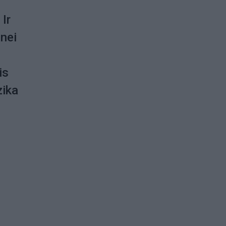
 Ir
 nei
is
zika