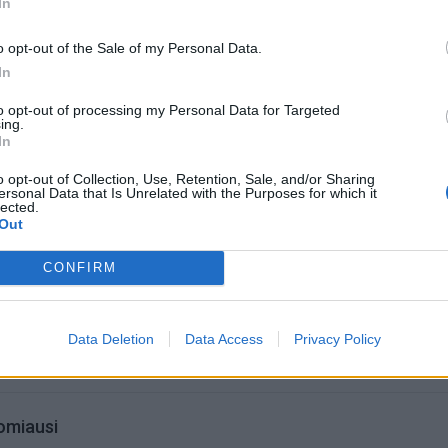
In
eiškia tikrąjį mūsų ląstelių, audinių ir organų amžių, nule
s ir funkcijos, paaiškino daktaras Xiaojing Yang, myDNA
o opt-out of the Sale of my Personal Data.
ės vadovas.
In
to opt-out of processing my Personal Data for Targeted
ing.
In
o opt-out of Collection, Use, Retention, Sale, and/or Sharing
ersonal Data that Is Unrelated with the Purposes for which it
lected.
Out
CONFIRM
Data Deletion
Data Access
Privacy Policy
omiausi