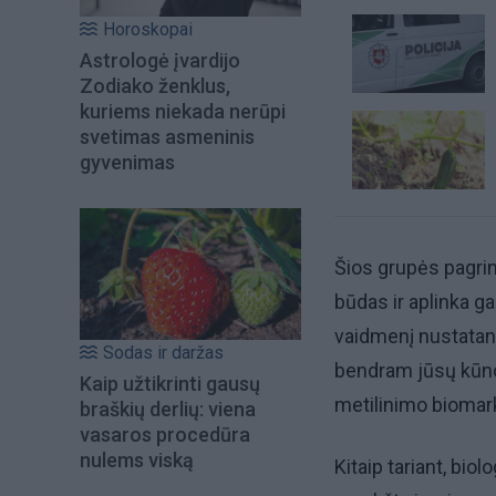
Horoskopai
Astrologė įvardijo
Zodiako ženklus,
kuriems niekada nerūpi
svetimas asmeninis
gyvenimas
Šios grupės pagrind
būdas ir aplinka ga
vaidmenį nustatant 
Sodas ir daržas
bendram jūsų kūno
Kaip užtikrinti gausų
metilinimo biomark
braškių derlių: viena
vasaros procedūra
nulems viską
Kitaip tariant, bio