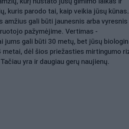
amžių, kurį nustato jūsų gimimo laikas ir
ų, kuris parodo tai, kaip veikia jūsų kūnas.
is amžius gali būti jaunesnis arba vyresnis
iruotojo pažymėjime. Vertimas -
i jums gali būti 30 metų, bet jūsų biologin
 metai, dėl šios priežasties mirtingumo ri
Tačiau yra ir daugiau gerų naujienų.