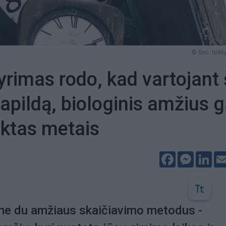
© Soc. tinklų
yrimas rodo, kad vartojant 
apildą, biologinis amžius g
uktas metais
Facebook
Messeng
Lin
rime du amžiaus skaičiavimo metodus -