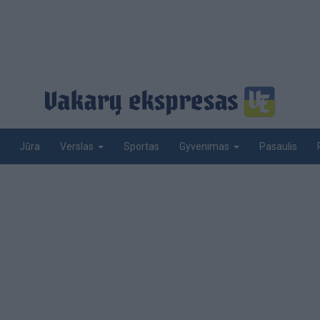
Jūra
Sportas
Pasaulis
Verslas
Gyvenimas