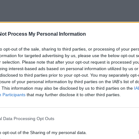
Not Process My Personal Information
to opt-out of the sale, sharing to third parties, or processing of your per
tyrimas rodo, kad vartodami vitaminą D galime sulėtinti
formation for targeted advertising by us, please use the below opt-out s
 būtent metais pakeisti biologinį amžių, ir paskatinti
r selection. Please note that after your opt-out request is processed y
eing interest-based ads based on personal information utilized by us or
disclosed to third parties prior to your opt-out. You may separately opt-
losure of your personal information by third parties on the IAB’s list of
ginis amžius?
. This information may also be disclosed by us to third parties on the
IA
Participants
that may further disclose it to other third parties.
žių įeina daugelis biologinių ir fiziologinių vystymosi veiks
mo dieną, pavyzdžiui, genetika, gyvenimo būdas, mityba i
l Data Processing Opt Outs
o opt-out of the Sharing of my personal data.