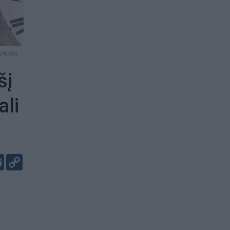
 nuotr.
šį
ali
er
kedIn
Email
Copy
Link