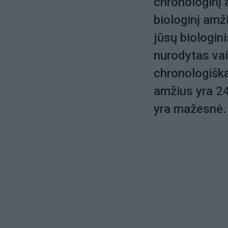
chronologinį 
biologinį amži
jūsų biologin
nurodytas va
chronologiška
amžius yra 24
yra mažesnė. 