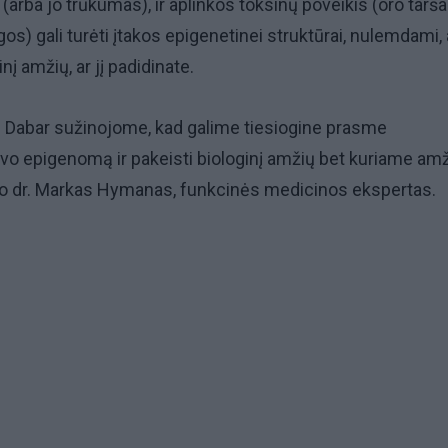
arba jo trūkumas), ir aplinkos toksinų poveikis (oro tarša 
) gali turėti įtakos epigenetinei struktūrai, nulemdami, 
į amžių, ar jį padidinate.
? Dabar sužinojome, kad galime tiesiogine prasme
o epigenomą ir pakeisti biologinį amžių bet kuriame amž
no dr. Markas Hymanas, funkcinės medicinos ekspertas.