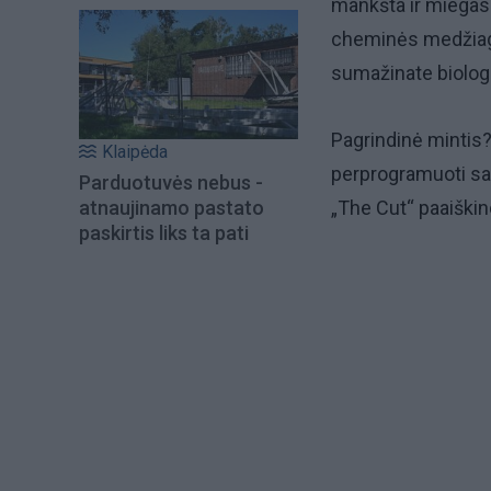
mankšta ir miegas (
cheminės medžiagos
sumažinate biologin
Pagrindinė mintis
Klaipėda
perprogramuoti sav
Parduotuvės nebus -
atnaujinamo pastato
„The Cut“ paaiški
paskirtis liks ta pati