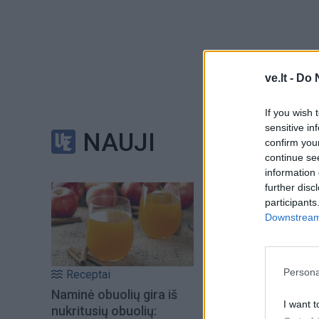
ve.lt -
Do 
If you wish 
Neseniai atliktas 
sensitive in
NAUJI
senėjimo procesą ir
confirm you
ilgaamžiškumą.
continue se
information 
further disc
Kas yra biolo
participants
Downstream 
Į jūsų biologinį am
išskyrus jūsų gimi
Persona
Receptai
gretutinės ligos.
Naminė obuolių gira iš
I want t
nukritusių obuolių: