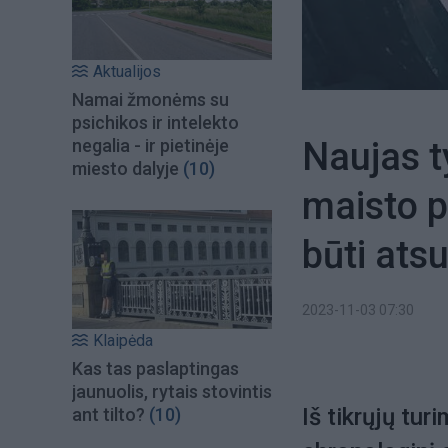
Aktualijos
Namai žmonėms su
psichikos ir intelekto
Naujas t
negalia - ir pietinėje
miesto dalyje
(10)
maisto p
būti ats
2023-11-03 07:30
Klaipėda
Kas tas paslaptingas
jaunuolis, rytais stovintis
Iš tikrųjų tu
ant tilto?
(10)