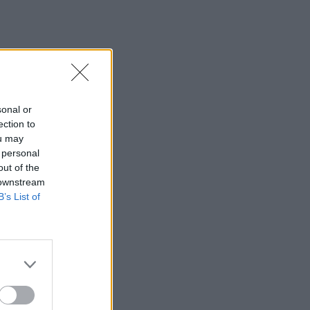
sonal or
ection to
ou may
 personal
out of the
 downstream
B’s List of
nių,
r