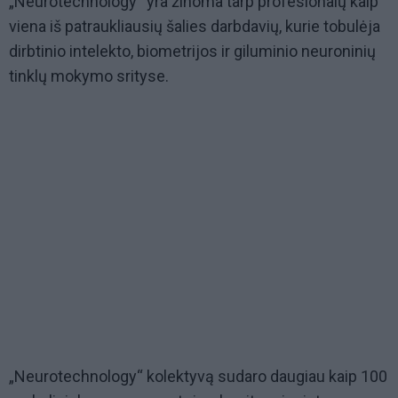
„Neurotechnology“ yra žinoma tarp profesionalų kaip
viena iš patraukliausių šalies darbdavių, kurie tobulėja
dirbtinio intelekto, biometrijos ir giluminio neuroninių
tinklų mokymo srityse.
„Neurotechnology“ kolektyvą sudaro daugiau kaip 100