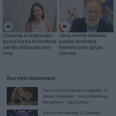
Į Klaipėdą iš emigracijos
Jūros šventę anksčiau
grįžusi Karina Kučinskienė
puošęs Anatolijus
įvardijo didžiausią savo
Klemencovas: gal jau
norą
užtenka
Šiuo metu skaitomiausi
Taro kortų horoskopas rugpjūčio 10
dienai: Dvyniams – seni įsitikinimai,
Mergelėms – nauji tikslai
Dienos horoskopas 12 Zodiako