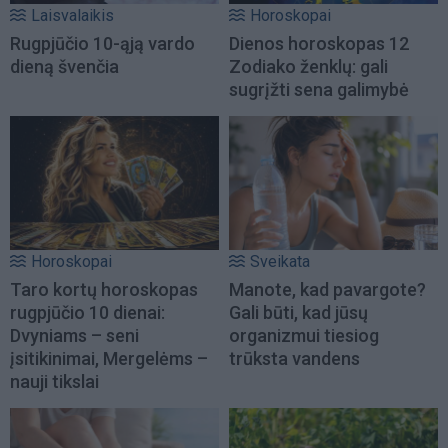
Laisvalaikis
Horoskopai
Rugpjūčio 10-ąją vardo
Dienos horoskopas 12
dieną švenčia
Zodiako ženklų: gali
sugrįžti sena galimybė
Horoskopai
Sveikata
Taro kortų horoskopas
Manote, kad pavargote?
rugpjūčio 10 dienai:
Gali būti, kad jūsų
Dvyniams – seni
organizmui tiesiog
įsitikinimai, Mergelėms –
trūksta vandens
nauji tikslai