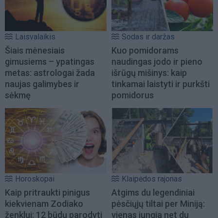
Laisvalaikis
Sodas ir daržas
Šiais mėnesiais
Kuo pomidorams
gimusiems – ypatingas
naudingas jodo ir pieno
metas: astrologai žada
išrūgų mišinys: kaip
naujas galimybes ir
tinkamai laistyti ir purkšti
sėkmę
pomidorus
Horoskopai
Klaipėdos rajonas
Kaip pritraukti pinigus
Atgims du legendiniai
kiekvienam Zodiako
pėsčiųjų tiltai per Miniją:
ženklui: 12 būdų parodyti
vienas jungia net du