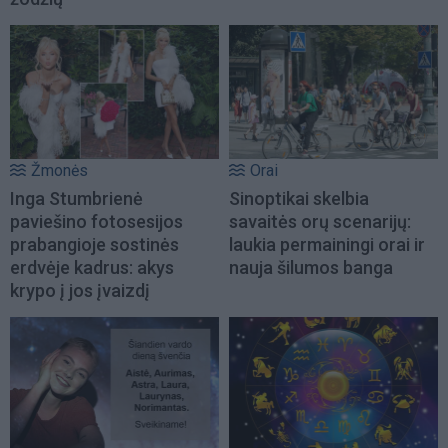
Žmonės
Orai
Inga Stumbrienė
Sinoptikai skelbia
paviešino fotosesijos
savaitės orų scenarijų:
prabangioje sostinės
laukia permainingi orai ir
erdvėje kadrus: akys
nauja šilumos banga
krypo į jos įvaizdį