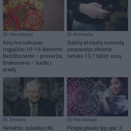
Horoskopai
Kriminalai
Kinų horoskopas
Sukčių atsiųstą nuorodą
rugpjūčio 10–16 dienoms:
paspaudęs vilnietis
Beždžionėms – proveržis,
neteko 13,7 tūkst. eurų
Drakonams – šuolis į
priekį
Žmonės
Horoskopai
Netektis: sulaukęs 86
Pinigai plauks lyg upė: 3