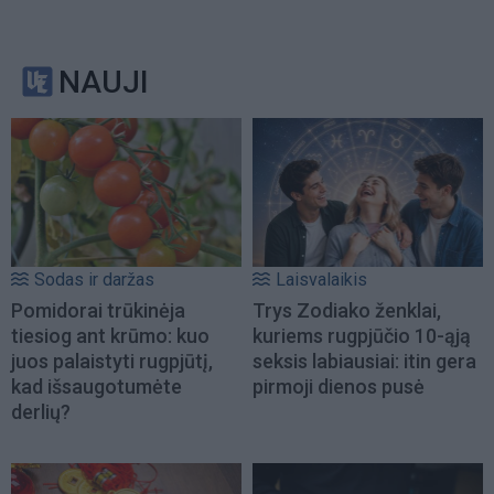
NAUJI
Sodas ir daržas
Laisvalaikis
Pomidorai trūkinėja
Trys Zodiako ženklai,
tiesiog ant krūmo: kuo
kuriems rugpjūčio 10-ąją
juos palaistyti rugpjūtį,
seksis labiausiai: itin gera
kad išsaugotumėte
pirmoji dienos pusė
derlių?