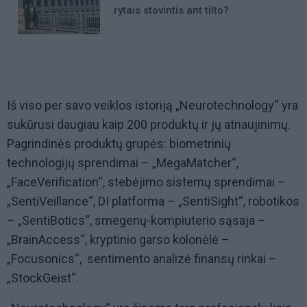
rytais stovintis ant tilto?
Iš viso per savo veiklos istoriją „Neurotechnology“ yra
sukūrusi daugiau kaip 200 produktų ir jų atnaujinimų.
Pagrindinės produktų grupės: biometrinių
technologijų sprendimai – „MegaMatcher“,
„FaceVerification“, stebėjimo sistemų sprendimai –
„SentiVeillance“, DI platforma – „SentiSight“, robotikos
– „SentiBotics“, smegenų-kompiuterio sąsaja –
„BrainAccess“, kryptinio garso kolonėlė –
„Focusonics“, sentimento analizė finansų rinkai –
„StockGeist“.