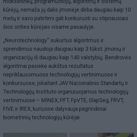
mokslininkų, programuotojų, algoritmų ir sistemų
kūrėjų, nemaža jų dalis įmonėje dirba daugiau kaip 10
metų ir savo patirtimi gali konkuruoti su stipriausiais
šios srities kūrėjais visame pasaulyje.
„Neurotechnology“ sukurtus algoritmus ir
sprendimus naudoja daugiau kaip 3 tūkst. įmonių ir
organizacijų iš daugiau kaip 140 valstybių. Bendrovės
algoritmai pasiekė aukštus rezultatus
nepriklausomuose technologijų vertinimuose ir
konkursuose, įskaitant JAV Nacionalinio Standartų ir
Technologijų Instituto organizuojamus technologijų
vertinimuose – MINEX, PFT, FpVTE, SlapSeg, FRVT,
FIVE ir IREX, kuriuose dalyvauja pagrindiniai
biometrinių technologijų kūrėjai.