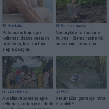
Sveikata
Sodas ir daržas
Patinusios kojos po
Nedarykite to kasdami
kelionės: dažna vasaros
bulves – žiemą rasite tik
problema, kuri kartais
supuvusias atsargas
slepia daugiau
Laisvalaikis
Auto
Aurelija Urbonienė apie
Keturračiai gamtoje: mitai
keliones, kurios prasideda
ir realybė