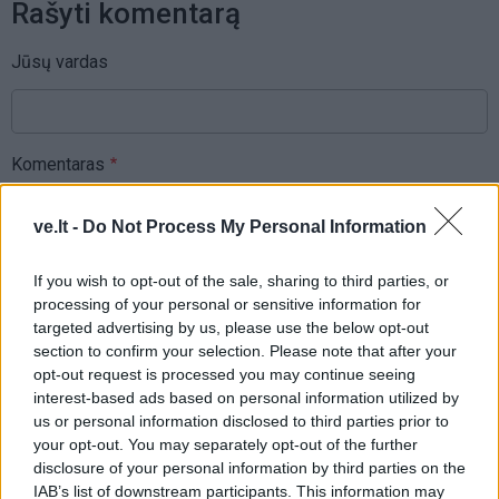
Rašyti komentarą
Jūsų vardas
Komentaras
ve.lt -
Do Not Process My Personal Information
If you wish to opt-out of the sale, sharing to third parties, or
processing of your personal or sensitive information for
targeted advertising by us, please use the below opt-out
section to confirm your selection. Please note that after your
opt-out request is processed you may continue seeing
This site is protected by
interest-based ads based on personal information utilized by
Sutinku su
taisyklėmis
us or personal information disclosed to third parties prior to
reCAPTCHA and the Google
your opt-out. You may separately opt-out of the further
Privacy Policy
and
Terms of
disclosure of your personal information by third parties on the
Service
apply.
IAB’s list of downstream participants. This information may