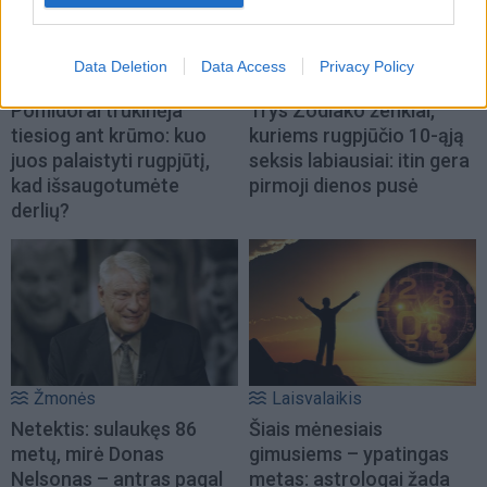
Data Deletion
Data Access
Privacy Policy
Sodas ir daržas
Laisvalaikis
Pomidorai trūkinėja
Trys Zodiako ženklai,
tiesiog ant krūmo: kuo
kuriems rugpjūčio 10-ąją
juos palaistyti rugpjūtį,
seksis labiausiai: itin gera
kad išsaugotumėte
pirmoji dienos pusė
derlių?
Žmonės
Laisvalaikis
Netektis: sulaukęs 86
Šiais mėnesiais
metų, mirė Donas
gimusiems – ypatingas
Nelsonas – antras pagal
metas: astrologai žada