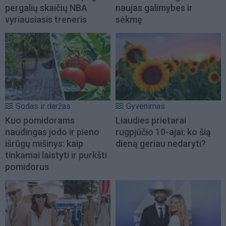
pergalių skaičių NBA
naujas galimybes ir
vyriausiasis treneris
sėkmę
Sodas ir daržas
Gyvenimas
Kuo pomidorams
Liaudies prietarai
naudingas jodo ir pieno
rugpjūčio 10-ajai: ko šią
išrūgų mišinys: kaip
dieną geriau nedaryti?
tinkamai laistyti ir purkšti
pomidorus