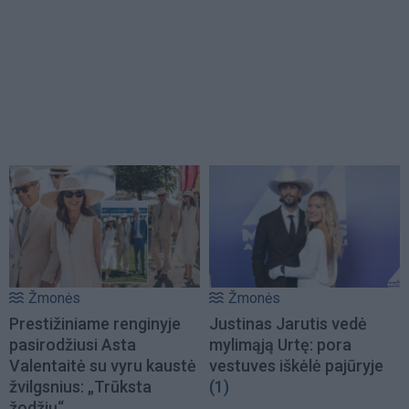
Žmonės
Žmonės
Prestižiniame renginyje
Justinas Jarutis vedė
pasirodžiusi Asta
mylimąją Urtę: pora
Valentaitė su vyru kaustė
vestuves iškėlė pajūryje
žvilgsnius: „Trūksta
(1)
žodžių“