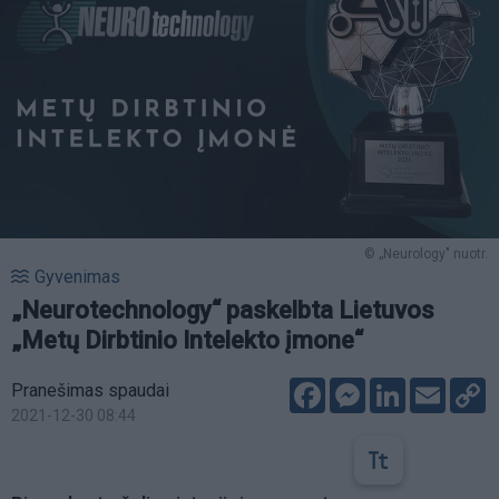
© „Neurology" nuotr.
Gyvenimas
„Neurotechnology“ paskelbta Lietuvos
„Metų Dirbtinio Intelekto įmone“
Facebook
Messenger
LinkedIn
Email
C
Pranešimas spaudai
L
2021-12-30 08:44