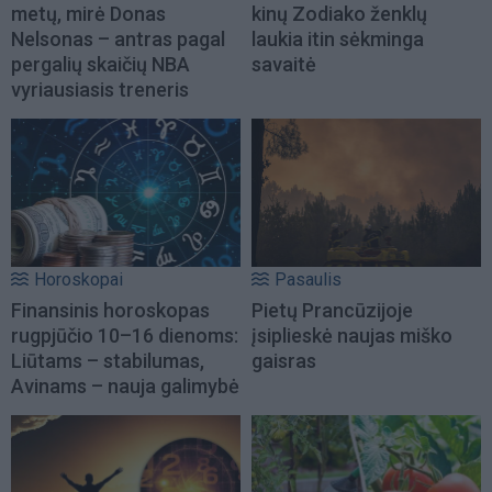
metų, mirė Donas
kinų Zodiako ženklų
Nelsonas – antras pagal
laukia itin sėkminga
pergalių skaičių NBA
savaitė
vyriausiasis treneris
Horoskopai
Pasaulis
Finansinis horoskopas
Pietų Prancūzijoje
rugpjūčio 10–16 dienoms:
įsiplieskė naujas miško
Liūtams – stabilumas,
gaisras
Avinams – nauja galimybė