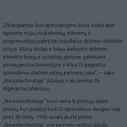
„Džiaugiamės šiuo apdovanojimu, kuris liudija apie
ilgametę mūsų mokslininkų, inžinierių ir
programuotojų patirtį bei rezultatus dirbtinio intelekto
srityje. Mūsų tikslas ir toliau darbuotis dirbtinio
intelekto tyrėjų ir vystytojų gretose, pateikiant
pirmaujančius biometrijos ir kitus DI pagrįstus
sprendimus plačiam mūsų partnerių ratui“, – sako
„Neurotechnology“ įkūrėjas ir akcininkas Dr.
Algimantas Malickas.
„Neurotechnology“ buvo viena iš pirmųjų šalies
įmonių, kuri pradėjo kurti DI sprendimus daugiau kaip
prieš 30 metų. 1990-aisiais įkurta įmonė
„Neurotechnology“ vos po metų veiklos išleido