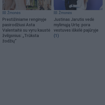
Žmonės
Žmonės
Prestižiniame renginyje
Justinas Jarutis vedė
pasirodžiusi Asta
mylimąją Urtę: pora
Valentaitė su vyru kaustė
vestuves iškėlė pajūryje
žvilgsnius: „Trūksta
(1)
žodžių“