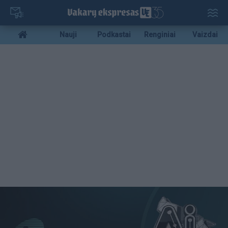
Pereiti
į
pagrindinį
Mobile
Nauji
Podkastai
Renginiai
Vaizdai
turinį
menu
bottom