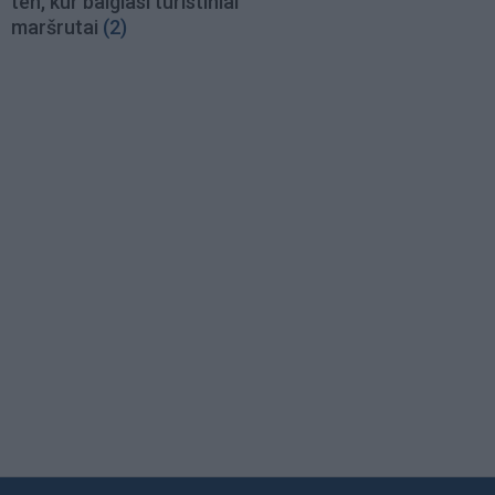
ten, kur baigiasi turistiniai
maršrutai
(2)
Load
More