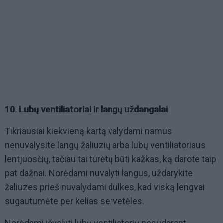
10. Lubų ventiliatoriai ir langų uždangalai
Tikriausiai kiekvieną kartą valydami namus
nenuvalysite langų žaliuzių arba lubų ventiliatoriaus
lentjuosčių, tačiau tai turėtų būti kažkas, ką darote taip
pat dažnai. Norėdami nuvalyti langus, uždarykite
žaliuzes prieš nuvalydami dulkes, kad viską lengvai
sugautumėte per kelias servetėles.
Norėdami išvalyti lubų ventiliatorių nesudarant