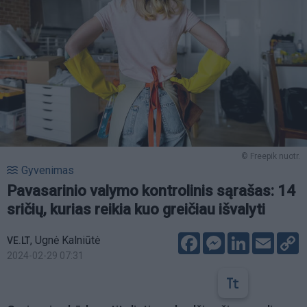
© Freepik nuotr.
Gyvenimas
Pavasarinio valymo kontrolinis sąrašas: 14
sričių, kurias reikia kuo greičiau išvalyti
Facebook
Messenger
LinkedIn
Email
C
,
Ugnė Kalniūtė
VE.LT
L
2024-02-29 07:31