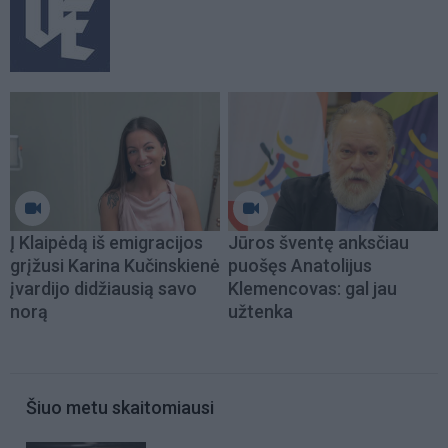
Į Klaipėdą iš emigracijos
Jūros šventę anksčiau
grįžusi Karina Kučinskienė
puošęs Anatolijus
įvardijo didžiausią savo
Klemencovas: gal jau
norą
užtenka
Šiuo metu skaitomiausi