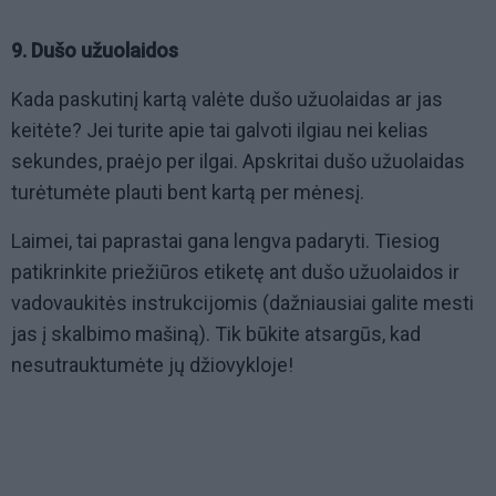
9. Dušo užuolaidos
Kada paskutinį kartą valėte dušo užuolaidas ar jas
keitėte? Jei turite apie tai galvoti ilgiau nei kelias
sekundes, praėjo per ilgai. Apskritai dušo užuolaidas
turėtumėte plauti bent kartą per mėnesį.
Laimei, tai paprastai gana lengva padaryti. Tiesiog
patikrinkite priežiūros etiketę ant dušo užuolaidos ir
vadovaukitės instrukcijomis (dažniausiai galite mesti
jas į skalbimo mašiną). Tik būkite atsargūs, kad
nesutrauktumėte jų džiovykloje!