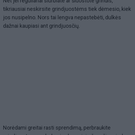
Net jei reguliariai siurbiate ar šluostote grindis,
tikriausiai neskirsite grindjuostėms tiek dėmesio, kiek
jos nusipelno. Nors tai lengva nepastebėti, dulkės
dažnai kaupiasi ant grindjuosčių.
Norėdami greitai rasti sprendimą, perbraukite