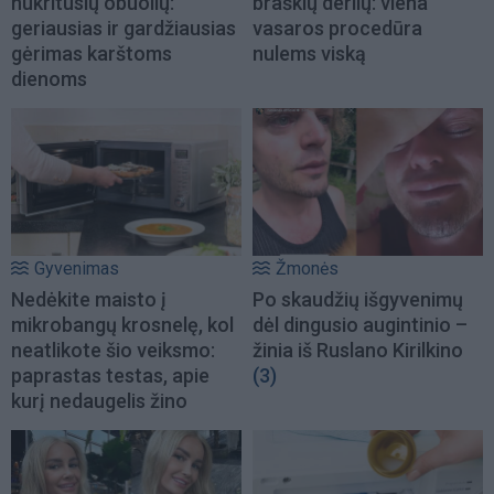
nukritusių obuolių:
braškių derlių: viena
geriausias ir gardžiausias
vasaros procedūra
gėrimas karštoms
nulems viską
dienoms
Gyvenimas
Žmonės
Nedėkite maisto į
Po skaudžių išgyvenimų
mikrobangų krosnelę, kol
dėl dingusio augintinio –
neatlikote šio veiksmo:
žinia iš Ruslano Kirilkino
paprastas testas, apie
(3)
kurį nedaugelis žino