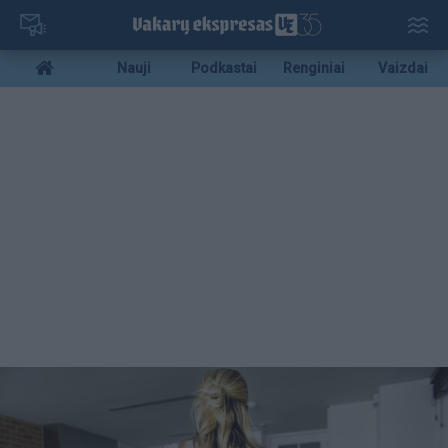
Pereiti
į
pagrindinį
Mobile
Nauji
Podkastai
Renginiai
Vaizdai
turinį
menu
bottom