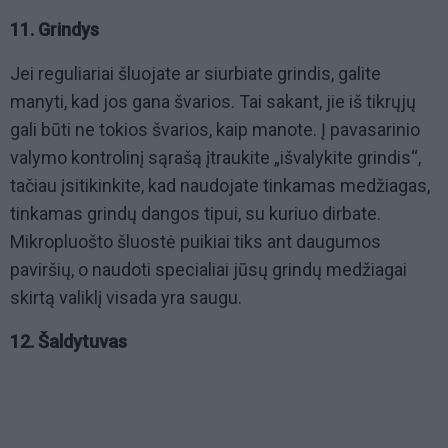
11. Grindys
Jei reguliariai šluojate ar siurbiate grindis, galite
manyti, kad jos gana švarios. Tai sakant, jie iš tikrųjų
gali būti ne tokios švarios, kaip manote. Į pavasarinio
valymo kontrolinį sąrašą įtraukite „išvalykite grindis“,
tačiau įsitikinkite, kad naudojate tinkamas medžiagas,
tinkamas grindų dangos tipui, su kuriuo dirbate.
Mikropluošto šluostė puikiai tiks ant daugumos
paviršių, o naudoti specialiai jūsų grindų medžiagai
skirtą valiklį visada yra saugu.
12. Šaldytuvas