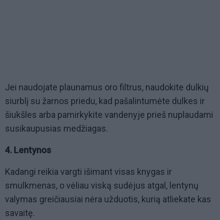
Jei naudojate plaunamus oro filtrus, naudokite dulkių
siurblį su žarnos priedu, kad pašalintumėte dulkes ir
šiukšles arba pamirkykite vandenyje prieš nuplaudami
susikaupusias medžiagas.
4. Lentynos
Kadangi reikia vargti išimant visas knygas ir
smulkmenas, o vėliau viską sudėjus atgal, lentynų
valymas greičiausiai nėra užduotis, kurią atliekate kas
savaitę.