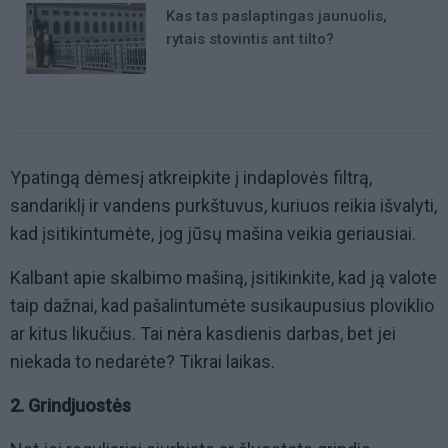
Kas tas paslaptingas jaunuolis,
rytais stovintis ant tilto?
Ypatingą dėmesį atkreipkite į indaplovės filtrą,
sandariklį ir vandens purkštuvus, kuriuos reikia išvalyti,
kad įsitikintumėte, jog jūsų mašina veikia geriausiai.
Kalbant apie skalbimo mašiną, įsitikinkite, kad ją valote
taip dažnai, kad pašalintumėte susikaupusius ploviklio
ar kitus likučius. Tai nėra kasdienis darbas, bet jei
niekada to nedarėte? Tikrai laikas.
2. Grindjuostės