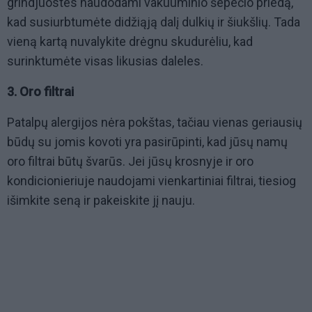
grindjuostes naudodami vakuuminio šepečio priedą,
kad susiurbtumėte didžiąją dalį dulkių ir šiukšlių. Tada
vieną kartą nuvalykite drėgnu skudurėliu, kad
surinktumėte visas likusias daleles.
3. Oro filtrai
Patalpų alergijos nėra pokštas, tačiau vienas geriausių
būdų su jomis kovoti yra pasirūpinti, kad jūsų namų
oro filtrai būtų švarūs. Jei jūsų krosnyje ir oro
kondicionieriuje naudojami vienkartiniai filtrai, tiesiog
išimkite seną ir pakeiskite jį nauju.