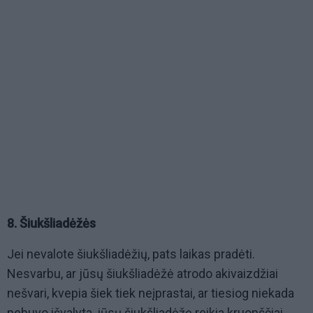
8. Šiukšliadėžės
Jei nevalote šiukšliadėžių, pats laikas pradėti.
Nesvarbu, ar jūsų šiukšliadėžė atrodo akivaizdžiai
nešvari, kvepia šiek tiek neįprastai, ar tiesiog niekada
nebuvo išvalyta, jūsų šiukšliadėžę reikia kruopščiai