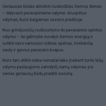
Geriausias būdas atitolinti nuobodžias žiemos dienas
– dalyvauti pavasariniame valyme- kruopštus
valymas, kuris baigiamas sezono pradžioje.
Nuo grindjuosčių nušluostymo iki pavasarinio spintos
valymo – tai galimybė nuvalyti žiemos energiją ir
sutikti savo namuose ryškias spalvas, tviskančią
saulę ir gaivius pavasario kvapus.
Nors tam atlikti reikia nemažai laiko (nebent turite lėšų
valymo paslaugoms samdyti), namų valymas yra
vienas geriausių būdų pradėti sezoną.