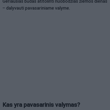
Geriausias būdas atitolinti nuobodžias žiemos dienas
– dalyvauti pavasariniame valyme.
Kas yra pavasarinis valymas?