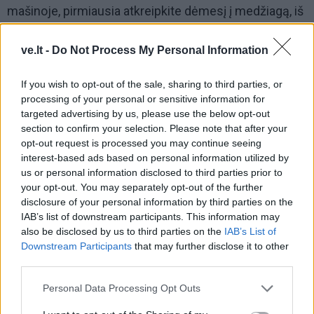
mašinoje, pirmiausia atkreipkite dėmesį į medžiagą, iš
kurios pagamintas jūsų kilimas, kad nustatytumėte
veiksmų planą.
ve.lt -
Do Not Process My Personal Information
Tada, kaip rekomendavo „Architectural Digest“,
If you wish to opt-out of the sale, sharing to third parties, or
processing of your personal or sensitive information for
pirmiausia nusiurbkite dulkių siurbliu ir po to
targeted advertising by us, please use the below opt-out
nuvalykite kilimų valymo tirpalą, kad išvalytumėte
section to confirm your selection. Please note that after your
visas dėmes ar užsilikusius nešvarumus.
opt-out request is processed you may continue seeing
interest-based ads based on personal information utilized by
Nepamirškite įsitikinti, kad jis gerai išdžiovintas, prieš
us or personal information disclosed to third parties prior to
eidami ant jo arba perkeldami baldus atgal.
your opt-out. You may separately opt-out of the further
disclosure of your personal information by third parties on the
IAB’s list of downstream participants. This information may
also be disclosed by us to third parties on the
IAB’s List of
Downstream Participants
that may further disclose it to other
third parties.
Personal Data Processing Opt Outs