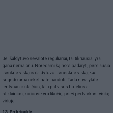
Jei šaldytuvo nevalote reguliariai, tai tikriausiai yra
gana nemalonu. Norėdami ką nors padaryti, pirmiausia
išimkite viską iš šaldytuvo. Išmeskite viską, kas
sugedo arba neketinate naudoti. Tada nuvalykite
lentynas ir stalčius, taip pat visus butelius ar
stiklainius, kuriuose yra likučių, prieš pertvarkant viską
viduje.
13. Po kriaukle