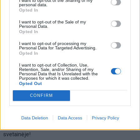
I want to opt-out of the Sharing of my
personal data.
Opted In
I want to opt-out of the Sale of my
Personal Data.
Opted In
I want to opt-out of processing my
7. Pagalvės
Personal Data for Targeted Advertising.
Opted In
Jei manote, kad pakanka tik išplauti pagalvių
I want to opt-out of Collection, Use,
užvalkalus, mes norime jums pasakyti, kad jūsų
Retention, Sale, and/or Sharing of my
Personal Data that Is Unrelated with the
pagalves taip pat reikia išvalyti. Pažvelkite į etiketę ir
Purposes for which it was collected.
Opted Out
vadovaukitės instrukcijomis – daugumą pagalvių
galima skalbti mašinoje švelniai.
CONFIRM
Tik būtinai naudokite nedidelį kiekį ploviklio ir vienu
metu išplaukite dvi pagalves, kad jūsų mašina
Data Deletion
Data Access
Privacy Policy
neišbalansuotų. Nepamirškite ir tų, kurios yra
svetainėje!