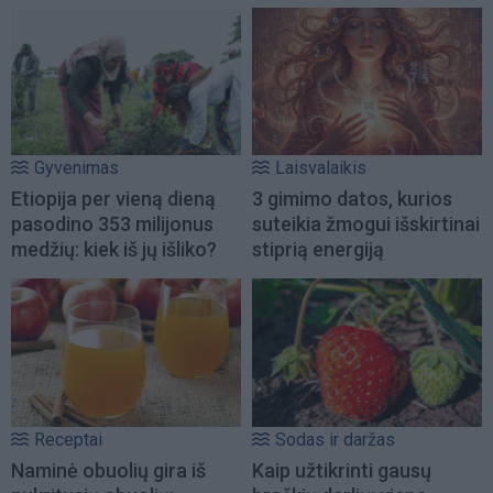
Gyvenimas
Laisvalaikis
Etiopija per vieną dieną
3 gimimo datos, kurios
pasodino 353 milijonus
suteikia žmogui išskirtinai
medžių: kiek iš jų išliko?
stiprią energiją
Receptai
Sodas ir daržas
Naminė obuolių gira iš
Kaip užtikrinti gausų