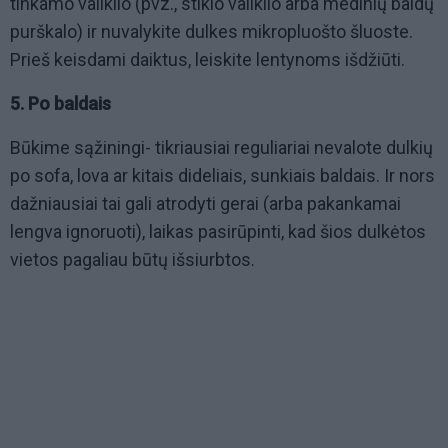
tinkamo valiklio (pvz., stiklo valiklio arba medinių baldų
purškalo) ir nuvalykite dulkes mikropluošto šluoste.
Prieš keisdami daiktus, leiskite lentynoms išdžiūti.
5. Po baldais
Būkime sąžiningi- tikriausiai reguliariai nevalote dulkių
po sofa, lova ar kitais dideliais, sunkiais baldais. Ir nors
dažniausiai tai gali atrodyti gerai (arba pakankamai
lengva ignoruoti), laikas pasirūpinti, kad šios dulkėtos
vietos pagaliau būtų išsiurbtos.