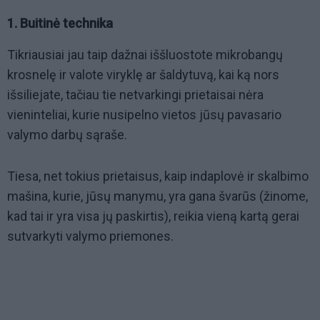
1. Buitinė technika
Tikriausiai jau taip dažnai iššluostote mikrobangų
krosnelę ir valote viryklę ar šaldytuvą, kai ką nors
išsiliejate, tačiau tie netvarkingi prietaisai nėra
vieninteliai, kurie nusipelno vietos jūsų pavasario
valymo darbų sąraše.
Tiesa, net tokius prietaisus, kaip indaplovė ir skalbimo
mašina, kurie, jūsų manymu, yra gana švarūs (žinome,
kad tai ir yra visa jų paskirtis), reikia vieną kartą gerai
sutvarkyti valymo priemones.