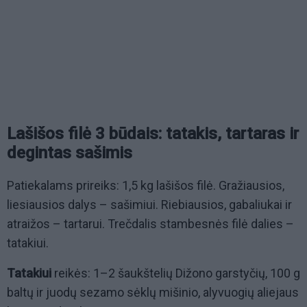
Lašišos filė 3 būdais: tatakis, tartaras ir
degintas sašimis
Patiekalams prireiks: 1,5 kg lašišos filė. Gražiausios,
liesiausios dalys – sašimiui. Riebiausios, gabaliukai ir
atraižos – tartarui. Trečdalis stambesnės filė dalies –
tatakiui.
Tatakiui
reikės: 1–2 šaukštelių Dižono garstyčių, 100 g
baltų ir juodų sezamo sėklų mišinio, alyvuogių aliejaus