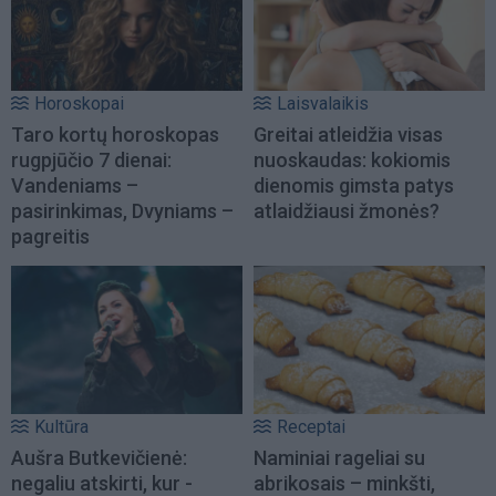
Horoskopai
Laisvalaikis
Taro kortų horoskopas
Greitai atleidžia visas
rugpjūčio 7 dienai:
nuoskaudas: kokiomis
Vandeniams –
dienomis gimsta patys
pasirinkimas, Dvyniams –
atlaidžiausi žmonės?
pagreitis
Kultūra
Receptai
Aušra Butkevičienė:
Naminiai rageliai su
negaliu atskirti, kur -
abrikosais – minkšti,