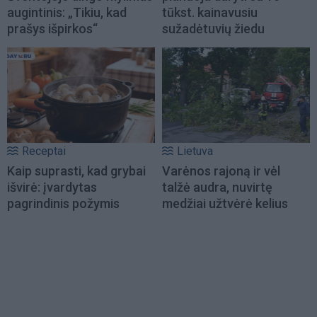
augintinis: „Tikiu, kad
tūkst. kainavusiu
prašys išpirkos“
sužadėtuvių žiedu
Receptai
Lietuva
Kaip suprasti, kad grybai
Varėnos rajoną ir vėl
išvirė: įvardytas
talžė audra, nuvirtę
pagrindinis požymis
medžiai užtvėrė kelius