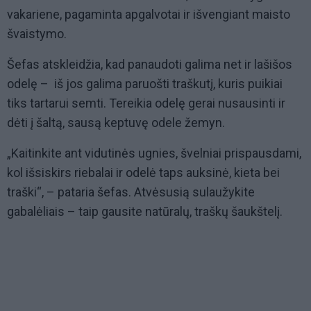
vakariene, pagaminta apgalvotai ir išvengiant maisto
švaistymo.
Šefas atskleidžia, kad panaudoti galima net ir lašišos
odelę – iš jos galima paruošti traškutį, kuris puikiai
tiks tartarui semti. Tereikia odelę gerai nusausinti ir
dėti į šaltą, sausą keptuvę odele žemyn.
„Kaitinkite ant vidutinės ugnies, švelniai prispausdami,
kol išsiskirs riebalai ir odelė taps auksinė, kieta bei
traški“, – pataria šefas. Atvėsusią sulaužykite
gabalėliais – taip gausite natūralų, traškų šaukštelį.