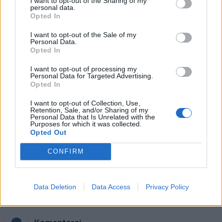
I want to opt-out of the Sharing of my
personal data.
ženklų: gali būti lengviau nutraukti
Opted In
tai, kas nebeveikia
I want to opt-out of the Sale of my
Padegėjas į kiemą tyliai įsliūkino
Personal Data.
Opted In
naktį: tamsą nušvietė pastatą
apėmusi liepsna
I want to opt-out of processing my
Personal Data for Targeted Advertising.
Plaukai mažiau riebaluosis: į
Opted In
šampūną tereikia įberti vieną
I want to opt-out of Collection, Use,
ingredientą
Retention, Sale, and/or Sharing of my
Personal Data that Is Unrelated with the
Purposes for which it was collected.
Opted Out
CONFIRM
Raktažodžiai
lašiša
Data Deletion
Data Access
Privacy Policy