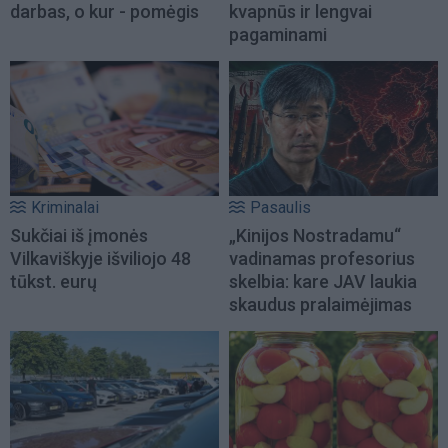
darbas, o kur - pomėgis
kvapnūs ir lengvai
pagaminami
Kriminalai
Pasaulis
Sukčiai iš įmonės
„Kinijos Nostradamu“
Vilkaviškyje išviliojo 48
vadinamas profesorius
tūkst. eurų
skelbia: kare JAV laukia
skaudus pralaimėjimas