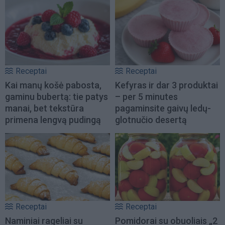
Receptai
Receptai
Kai manų košė pabosta,
Kefyras ir dar 3 produktai
gaminu bubertą: tie patys
– per 5 minutes
manai, bet tekstūra
pagaminsite gaivų ledų-
primena lengvą pudingą
glotnučio desertą
Receptai
Receptai
Naminiai rageliai su
Pomidorai su obuoliais „2