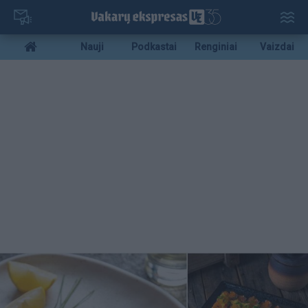
Pereiti
į
pagrindinį
Mobile
Nauji
Podkastai
Renginiai
Vaizdai
turinį
menu
bottom