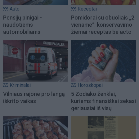
Auto
Receptai
Pensijų pinigai -
Pomidorai su obuoliais „2
naudotiems
viename“: konservavimo
automobiliams
žiemai receptas be acto
Kriminalai
Horoskopai
Vilniaus rajone pro langą
5 Zodiako ženklai,
iškrito vaikas
kuriems finansiškai sekasi
geriausiai iš visų