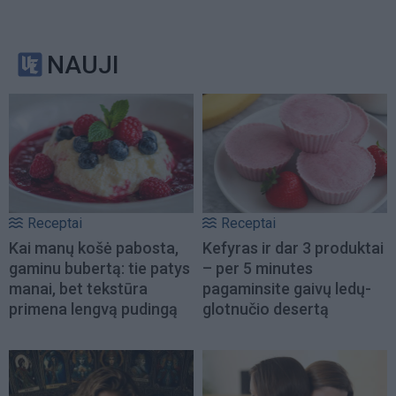
NAUJI
Receptai
Receptai
Kai manų košė pabosta,
Kefyras ir dar 3 produktai
gaminu bubertą: tie patys
– per 5 minutes
manai, bet tekstūra
pagaminsite gaivų ledų-
primena lengvą pudingą
glotnučio desertą