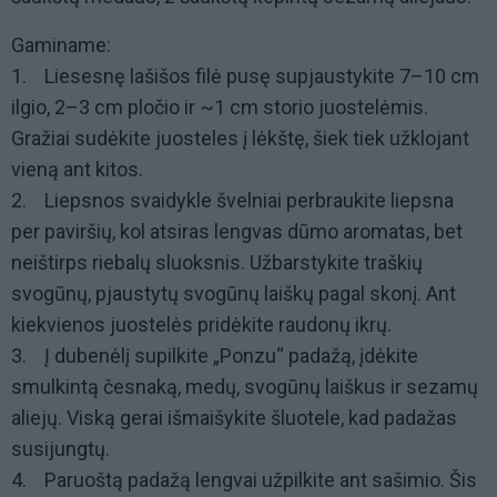
Gaminame:
1. Liesesnę lašišos filė pusę supjaustykite 7–10 cm
ilgio, 2–3 cm pločio ir ~1 cm storio juostelėmis.
Gražiai sudėkite juosteles į lėkštę, šiek tiek užklojant
vieną ant kitos.
2. Liepsnos svaidykle švelniai perbraukite liepsna
per paviršių, kol atsiras lengvas dūmo aromatas, bet
neištirps riebalų sluoksnis. Užbarstykite traškių
svogūnų, pjaustytų svogūnų laiškų pagal skonį. Ant
kiekvienos juostelės pridėkite raudonų ikrų.
3. Į dubenėlį supilkite „Ponzu“ padažą, įdėkite
smulkintą česnaką, medų, svogūnų laiškus ir sezamų
aliejų. Viską gerai išmaišykite šluotele, kad padažas
susijungtų.
4. Paruoštą padažą lengvai užpilkite ant sašimio. Šis