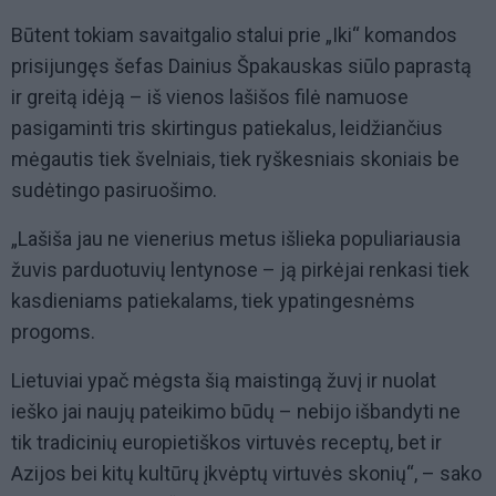
Būtent tokiam savaitgalio stalui prie „Iki“ komandos
prisijungęs šefas Dainius Špakauskas siūlo paprastą
ir greitą idėją – iš vienos lašišos filė namuose
pasigaminti tris skirtingus patiekalus, leidžiančius
mėgautis tiek švelniais, tiek ryškesniais skoniais be
sudėtingo pasiruošimo.
„Lašiša jau ne vienerius metus išlieka populiariausia
žuvis parduotuvių lentynose – ją pirkėjai renkasi tiek
kasdieniams patiekalams, tiek ypatingesnėms
progoms.
Lietuviai ypač mėgsta šią maistingą žuvį ir nuolat
ieško jai naujų pateikimo būdų – nebijo išbandyti ne
tik tradicinių europietiškos virtuvės receptų, bet ir
Azijos bei kitų kultūrų įkvėptų virtuvės skonių“, – sako