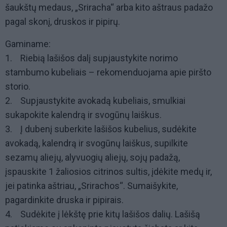
šaukštų medaus, „Sriracha“ arba kito aštraus padažo
pagal skonį, druskos ir pipirų.
Gaminame:
1. Riebią lašišos dalį supjaustykite norimo
stambumo kubeliais – rekomenduojama apie piršto
storio.
2. Supjaustykite avokadą kubeliais, smulkiai
sukapokite kalendrą ir svogūnų laiškus.
3. Į dubenį suberkite lašišos kubelius, sudėkite
avokadą, kalendrą ir svogūnų laiškus, supilkite
sezamų aliejų, alyvuogių aliejų, sojų padažą,
įspauskite 1 žaliosios citrinos sultis, įdėkite medų ir,
jei patinka aštriau, „Srirachos“. Sumaišykite,
pagardinkite druska ir pipirais.
4. Sudėkite į lėkštę prie kitų lašišos dalių. Lašišą