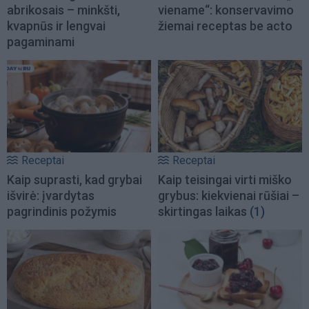
abrikosais – minkšti,
viename“: konservavimo
kvapnūs ir lengvai
žiemai receptas be acto
pagaminami
Receptai
Receptai
Kaip suprasti, kad grybai
Kaip teisingai virti miško
išvirė: įvardytas
grybus: kiekvienai rūšiai –
pagrindinis požymis
skirtingas laikas
(1)