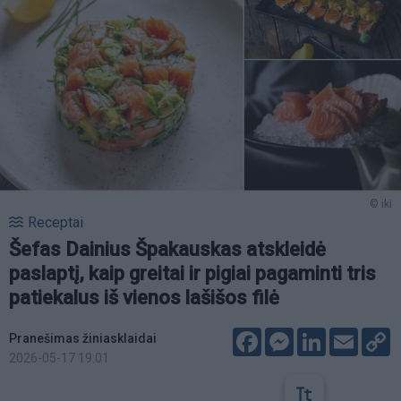
© iki
Receptai
Šefas Dainius Špakauskas atskleidė
paslaptį, kaip greitai ir pigiai pagaminti tris
patiekalus iš vienos lašišos filė
Facebook
Messenger
LinkedIn
Email
C
Pranešimas žiniasklaidai
L
2026-05-17 19:01