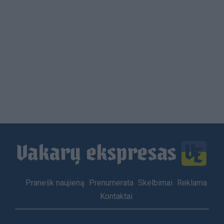
Load
More
Footer
Pranešk naujieną
Prenumerata
Skelbimai
Reklama
menu
Kontaktai