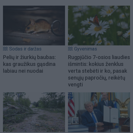
Sodas ir daržas
Gyvenimas
Pelių ir žiurkių baubas:
Rugpjūčio 7-osios liaudies
kas graužikus gąsdina
išmintis: kokius ženklus
labiau nei nuodai
verta stebėti ir ko, pasak
senųjų papročių, reikėtų
vengti