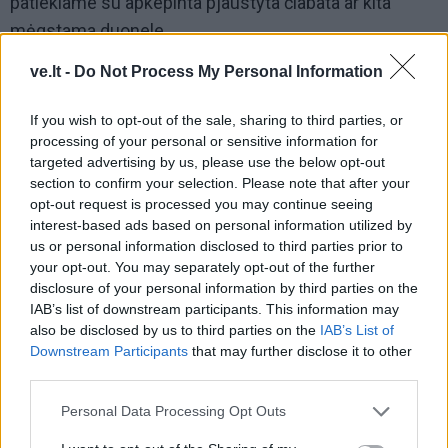
patiekiame su apkepinta pjaustyta čiabata ar kita
mėgstama duonele.
ve.lt -
Do Not Process My Personal Information
If you wish to opt-out of the sale, sharing to third parties, or
processing of your personal or sensitive information for
targeted advertising by us, please use the below opt-out
section to confirm your selection. Please note that after your
opt-out request is processed you may continue seeing
interest-based ads based on personal information utilized by
Į Klaipėdą iš emigracijos
Jūros šventę anksčiau
us or personal information disclosed to third parties prior to
grįžusi Karina Kučinskienė
puošęs Anatolijus
your opt-out. You may separately opt-out of the further
įvardijo didžiausią savo
Klemencovas: gal jau
disclosure of your personal information by third parties on the
norą
užtenka
IAB’s list of downstream participants. This information may
also be disclosed by us to third parties on the
IAB’s List of
Downstream Participants
that may further disclose it to other
third parties.
Šiuo metu skaitomiausi
Personal Data Processing Opt Outs
Dienos horoskopas 12 Zodiako