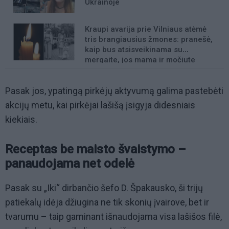
Ukrainoje
Kraupi avarija prie Vilniaus atėmė
tris brangiausius žmones: pranešė,
kaip bus atsisveikinama su
mergaite, jos mama ir močiute
Pasak jos, ypatingą pirkėjų aktyvumą galima pastebėti
akcijų metu, kai pirkėjai lašišą įsigyja didesniais
kiekiais.
Receptas be maisto švaistymo –
panaudojama net odelė
Pasak su „Iki“ dirbančio šefo D. Špakausko, ši trijų
patiekalų idėja džiugina ne tik skonių įvairove, bet ir
tvarumu – taip gaminant išnaudojama visa lašišos filė,