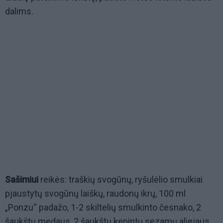
dalims.
Sašimiui
reikės: traškių svogūnų, ryšulėlio smulkiai
pjaustytų svogūnų laiškų, raudonų ikrų, 100 ml
„Ponzu“ padažo, 1-2 skiltelių smulkinto česnako, 2
šaukštų medaus, 2 šaukštų kepintų sezamų aliejaus.