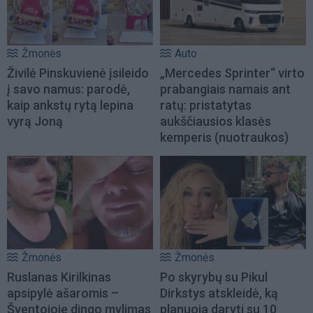
Žmonės
Auto
Živilė Pinskuvienė įsileido
„Mercedes Sprinter“ virto
į savo namus: parodė,
prabangiais namais ant
kaip ankstų rytą lepina
ratų: pristatytas
vyrą Joną
aukščiausios klasės
kemperis (nuotraukos)
Žmonės
Žmonės
Ruslanas Kirilkinas
Po skyrybų su Pikul
apsipylė ašaromis –
Dirkstys atskleidė, ką
Šventojoje dingo mylimas
planuoja daryti su 10