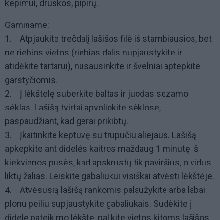
kepimui, druskos, pipirų.
Gaminame:
1. Atpjaukite trečdalį lašišos filė iš stambiausios, bet
ne riebios vietos (riebias dalis nupjaustykite ir
atidėkite tartarui), nusausinkite ir švelniai aptepkite
garstyčiomis.
2. Į lėkštelę suberkite baltas ir juodas sezamo
sėklas. Lašišą tvirtai apvoliokite sėklose,
paspaudžiant, kad gerai prikibtų.
3. Įkaitinkite keptuvę su trupučiu aliejaus. Lašišą
apkepkite ant didelės kaitros maždaug 1 minutę iš
kiekvienos pusės, kad apskrustų tik paviršius, o vidus
liktų žalias. Leiskite gabaliukui visiškai atvėsti lėkštėje.
4. Atvėsusią lašišą rankomis palaužykite arba labai
plonu peiliu supjaustykite gabaliukais. Sudėkite į
didelę pateikimo lėkštę, palikite vietos kitoms lašišos