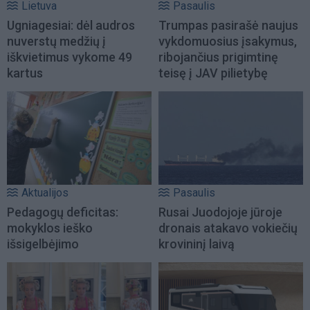
Lietuva
Pasaulis
Ugniagesiai: dėl audros
Trumpas pasirašė naujus
nuverstų medžių į
vykdomuosius įsakymus,
iškvietimus vykome 49
ribojančius prigimtinę
kartus
teisę į JAV pilietybę
Aktualijos
Pasaulis
Pedagogų deficitas:
Rusai Juodojoje jūroje
mokyklos ieško
dronais atakavo vokiečių
išsigelbėjimo
krovininį laivą