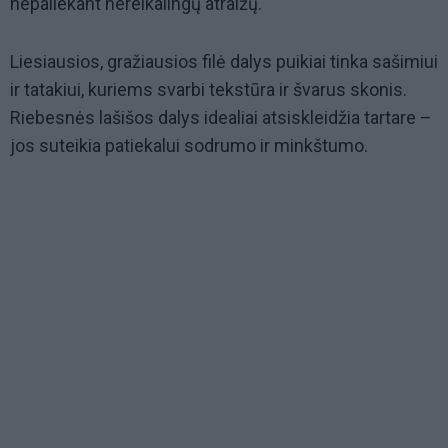
nepaliekant nereikalingų atraižų.
Liesiausios, gražiausios filė dalys puikiai tinka sašimiui
ir tatakiui, kuriems svarbi tekstūra ir švarus skonis.
Riebesnės lašišos dalys idealiai atsiskleidžia tartare –
jos suteikia patiekalui sodrumo ir minkštumo.