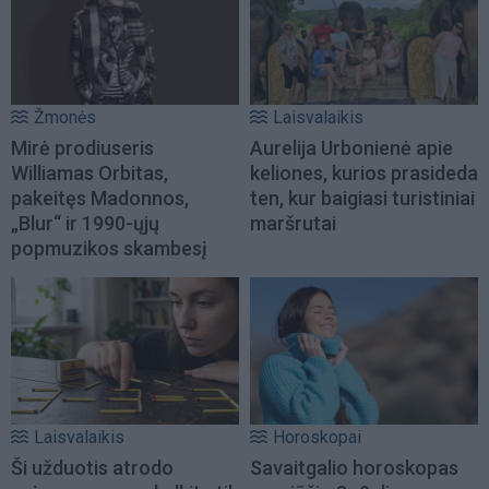
Žmonės
Laisvalaikis
Mirė prodiuseris
Aurelija Urbonienė apie
Williamas Orbitas,
keliones, kurios prasideda
pakeitęs Madonnos,
ten, kur baigiasi turistiniai
„Blur“ ir 1990-ųjų
maršrutai
popmuzikos skambesį
Laisvalaikis
Horoskopai
Ši užduotis atrodo
Savaitgalio horoskopas