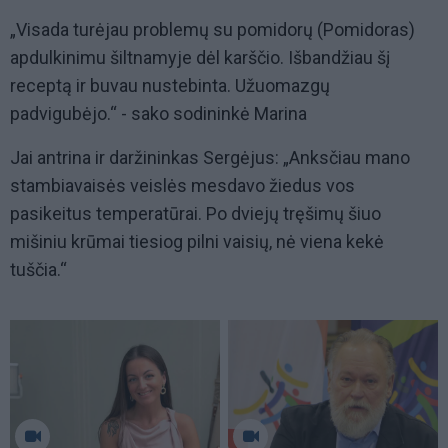
„Visada turėjau problemų su pomidorų (Pomidoras)
apdulkinimu šiltnamyje dėl karščio. Išbandžiau šį
receptą ir buvau nustebinta. Užuomazgų
padvigubėjo.“ - sako sodininkė Marina
Jai antrina ir daržininkas Sergėjus: „Anksčiau mano
stambiavaisės veislės mesdavo žiedus vos
pasikeitus temperatūrai. Po dviejų tręšimų šiuo
mišiniu krūmai tiesiog pilni vaisių, nė viena kekė
tuščia.“