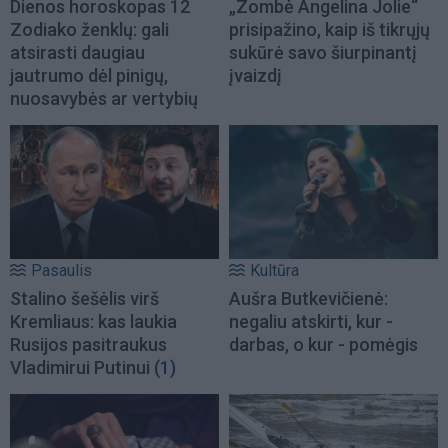
Dienos horoskopas 12
„Zombė Angelina Jolie“
Zodiako ženklų: gali
prisipažino, kaip iš tikrųjų
atsirasti daugiau
sukūrė savo šiurpinantį
jautrumo dėl pinigų,
įvaizdį
nuosavybės ar vertybių
Pasaulis
Kultūra
Stalino šešėlis virš
Aušra Butkevičienė:
Kremliaus: kas laukia
negaliu atskirti, kur -
Rusijos pasitraukus
darbas, o kur - pomėgis
Vladimirui Putinui
(1)