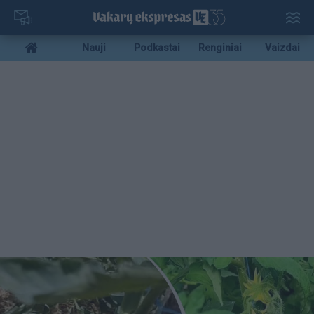
Pereiti
į
pagrindinį
Mobile
Nauji
Podkastai
Renginiai
Vaizdai
turinį
menu
bottom