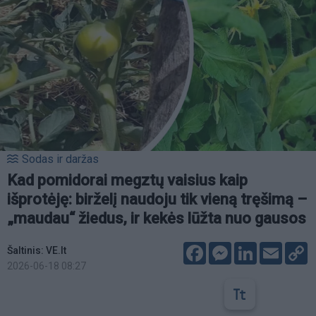
Sodas ir daržas
Kad pomidorai megztų vaisius kaip
išprotėję: birželį naudoju tik vieną tręšimą –
„maudau“ žiedus, ir kekės lūžta nuo gausos
Facebook
Messenger
LinkedIn
Email
C
Šaltinis: VE.lt
L
2026-06-18 08:27