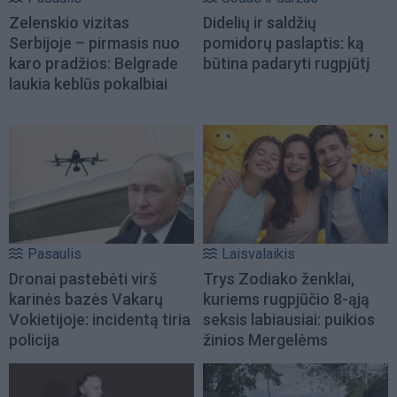
Zelenskio vizitas
Didelių ir saldžių
Serbijoje – pirmasis nuo
pomidorų paslaptis: ką
karo pradžios: Belgrade
būtina padaryti rugpjūtį
laukia keblūs pokalbiai
Pasaulis
Laisvalaikis
Dronai pastebėti virš
Trys Zodiako ženklai,
karinės bazės Vakarų
kuriems rugpjūčio 8-ąją
Vokietijoje: incidentą tiria
seksis labiausiai: puikios
policija
žinios Mergelėms