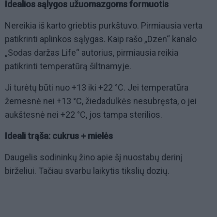
Idealios sąlygos užuomazgoms formuotis
Nereikia iš karto griebtis purkštuvo. Pirmiausia verta
patikrinti aplinkos sąlygas. Kaip rašo „Dzen“ kanalo
„Sodas daržas Life“ autorius, pirmiausia reikia
patikrinti temperatūrą šiltnamyje.
Ji turėtų būti nuo +13 iki +22 °C. Jei temperatūra
žemesnė nei +13 °C, žiedadulkės nesubręsta, o jei
aukštesnė nei +22 °C, jos tampa sterilios.
Ideali trąša: cukrus + mielės
Daugelis sodininkų žino apie šį nuostabų derinį
birželiui. Tačiau svarbu laikytis tikslių dozių.