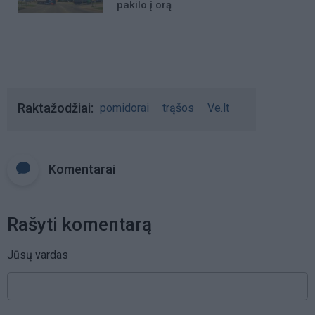
pakilo į orą
Raktažodžiai
pomidorai
trąšos
Ve.lt
Komentarai
Rašyti komentarą
Jūsų vardas