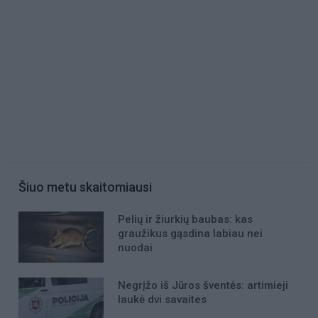
Šiuo metu skaitomiausi
Pelių ir žiurkių baubas: kas
graužikus gąsdina labiau nei
nuodai
Negrįžo iš Jūros šventės: artimieji
laukė dvi savaites