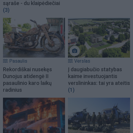
sąraše - du klaipėdiečiai
(3)
Pasaulis
Verslas
Rekordiškai nusekęs
Į daugiabučio statybas
Dunojus atidengė II
kaime investuojantis
pasaulinio karo laikų
verslininkas: tai yra ateitis
radinius
(1)