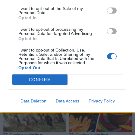
būtina padaryti rugpjūtį
dažna klaida
I want to opt-out of the Sale of my
Personal Data.
Opted In
I want to opt-out of processing my
Personal Data for Targeted Advertising.
Opted In
I want to opt-out of Collection, Use,
Sodas ir daržas
Sodas ir daržas
Retention, Sale, and/or Sharing of my
Personal Data that Is Unrelated with the
Laistyti ar ne: kaip
Pelių ir žiurkių baubas:
Purposes for which it was collected.
Opted Out
prižiūrėti pomidorus per
kas graužikus gąsdina
karščius, kad
labiau nei nuodai
(4)
CONFIRM
neprarastumėte derliaus
Data Deletion
Data Access
Privacy Policy