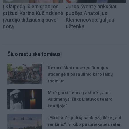
Į Klaipėdą iš emigracijos
Jūros šventę anksčiau
grįžusi Karina Kučinskienė
puošęs Anatolijus
įvardijo didžiausią savo
Klemencovas: gal jau
norą
užtenka
Šiuo metu skaitomiausi
Rekordiškai nusekęs Dunojus
atidengė II pasaulinio karo laikų
radinius
Mirė garsi lietuvių aktorė: „Jos
vaidmenys išliks Lietuvos teatro
istorijoje“
„Fūristas“ į judrią sankryžą įlėkė „ant
rankinio“: vilkiko puspriekabės ratai