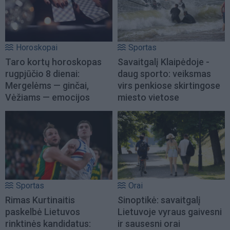
Horoskopai
Sportas
Taro kortų horoskopas
Savaitgalį Klaipėdoje -
rugpjūčio 8 dienai:
daug sporto: veiksmas
Mergelėms — ginčai,
virs penkiose skirtingose
Vėžiams — emocijos
miesto vietose
Sportas
Orai
Rimas Kurtinaitis
Sinoptikė: savaitgalį
paskelbė Lietuvos
Lietuvoje vyraus gaivesni
rinktinės kandidatus:
ir sausesni orai