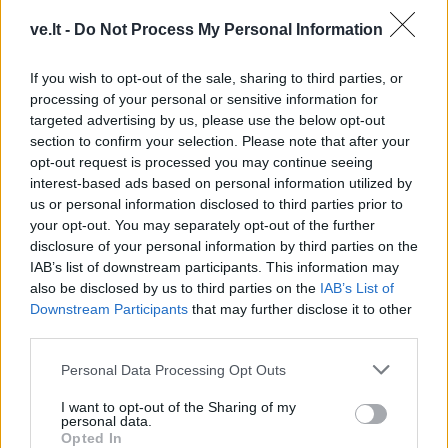
ve.lt -
Do Not Process My Personal Information
If you wish to opt-out of the sale, sharing to third parties, or
processing of your personal or sensitive information for
targeted advertising by us, please use the below opt-out
section to confirm your selection. Please note that after your
opt-out request is processed you may continue seeing
interest-based ads based on personal information utilized by
TAIP PAT SKAITYKITE
us or personal information disclosed to third parties prior to
your opt-out. You may separately opt-out of the further
disclosure of your personal information by third parties on the
IAB’s list of downstream participants. This information may
also be disclosed by us to third parties on the
IAB’s List of
Downstream Participants
that may further disclose it to other
third parties.
Personal Data Processing Opt Outs
Sodas ir daržas
Sodas ir daržas
Didelių ir saldžių
Geltonuoja agurkų lapai:
I want to opt-out of the Sharing of my
personal data.
pomidorų paslaptis: ką
kalta ne liga, o viena
Opted In