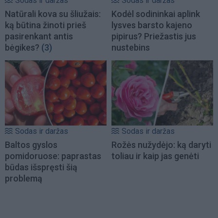
Sodas ir daržas
Sodas ir daržas
Natūrali kova su šliužais:
Kodėl sodininkai aplink
ką būtina žinoti prieš
lysves barsto kajeno
pasirenkant antis
pipirus? Priežastis jus
bėgikes?
(3)
nustebins
Sodas ir daržas
Sodas ir daržas
Baltos gyslos
Rožės nužydėjo: ką daryti
pomidoruose: paprastas
toliau ir kaip jas genėti
būdas išspręsti šią
problemą