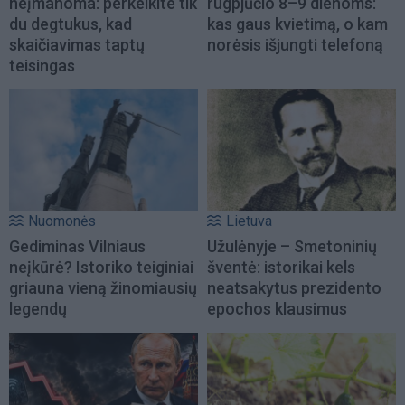
neįmanoma: perkelkite tik
rugpjūčio 8–9 dienoms:
du degtukus, kad
kas gaus kvietimą, o kam
skaičiavimas taptų
norėsis išjungti telefoną
teisingas
Nuomonės
Lietuva
Gediminas Vilniaus
Užulėnyje – Smetoninių
neįkūrė? Istoriko teiginiai
šventė: istorikai kels
griauna vieną žinomiausių
neatsakytus prezidento
legendų
epochos klausimus