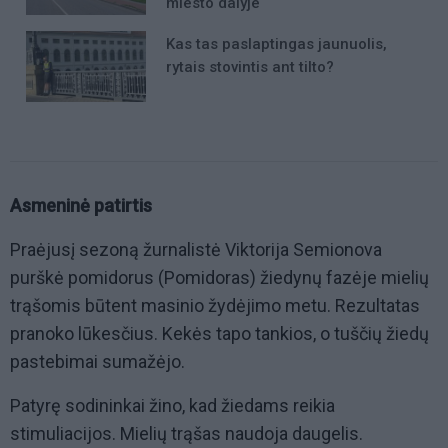
miesto dalyje
Kas tas paslaptingas jaunuolis,
rytais stovintis ant tilto?
Asmeninė patirtis
Praėjusį sezoną žurnalistė Viktorija Semionova
purškė pomidorus (Pomidoras) žiedynų fazėje mielių
trąšomis būtent masinio žydėjimo metu. Rezultatas
pranoko lūkesčius. Kekės tapo tankios, o tuščių žiedų
pastebimai sumažėjo.
Patyrę sodininkai žino, kad žiedams reikia
stimuliacijos. Mielių trąšas naudoja daugelis.