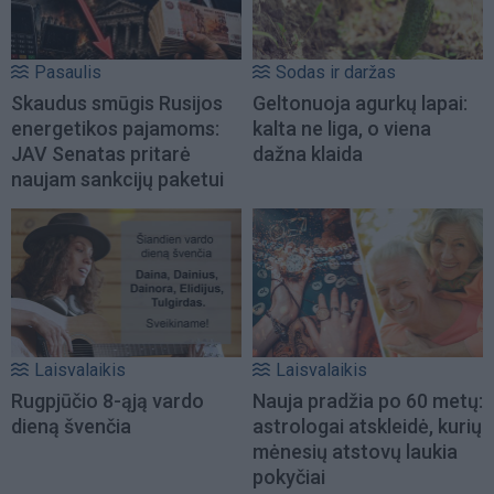
Pasaulis
Sodas ir daržas
Skaudus smūgis Rusijos
Geltonuoja agurkų lapai:
energetikos pajamoms:
kalta ne liga, o viena
JAV Senatas pritarė
dažna klaida
naujam sankcijų paketui
Laisvalaikis
Laisvalaikis
Rugpjūčio 8-ąją vardo
Nauja pradžia po 60 metų:
dieną švenčia
astrologai atskleidė, kurių
mėnesių atstovų laukia
pokyčiai