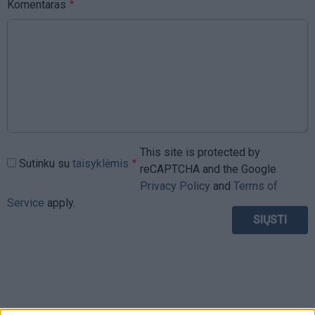
Komentaras
This site is protected by
Sutinku su
taisyklėmis
reCAPTCHA and the Google
Privacy Policy
and
Terms of
Service
apply.