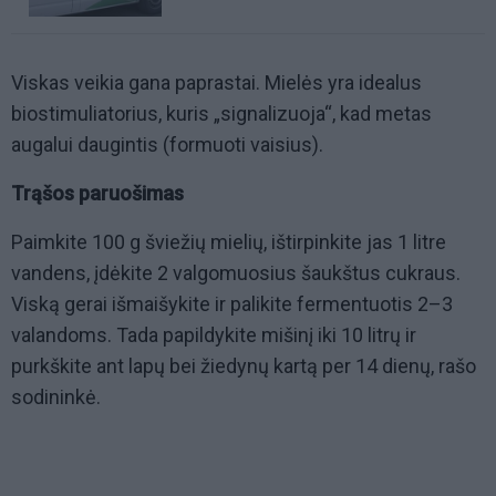
Viskas veikia gana paprastai. Mielės yra idealus
biostimuliatorius, kuris „signalizuoja“, kad metas
augalui daugintis (formuoti vaisius).
Trąšos paruošimas
Paimkite 100 g šviežių mielių, ištirpinkite jas 1 litre
vandens, įdėkite 2 valgomuosius šaukštus cukraus.
Viską gerai išmaišykite ir palikite fermentuotis 2–3
valandoms. Tada papildykite mišinį iki 10 litrų ir
purkškite ant lapų bei žiedynų kartą per 14 dienų, rašo
sodininkė.