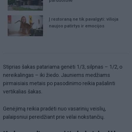
parduotuvė
Į restoraną ne tik pavalgyti: vilioja
naujos patirtys ir emocijos
Stiprias šakas patariama genėti 1/3, silpnas – 1/2, o
nereikalingas – iki žiedo. Jauniems medžiams
pirmaisiais metais po pasodinimo reikia pašalinti
vertikalias šakas.
Genėjimą reikia pradėti nuo vasarinių veislių,
palaipsniui pereidžiant prie vėlai nokstančių.