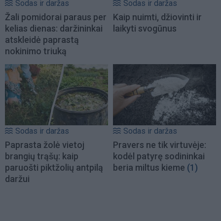
Sodas ir daržas
Sodas ir daržas
Žali pomidorai paraus per
Kaip nuimti, džiovinti ir
kelias dienas: daržininkai
laikyti svogūnus
atskleidė paprastą
nokinimo triuką
Sodas ir daržas
Sodas ir daržas
Paprasta žolė vietoj
Pravers ne tik virtuvėje:
brangių trąšų: kaip
kodėl patyrę sodininkai
paruošti piktžolių antpilą
beria miltus kieme
(1)
daržui