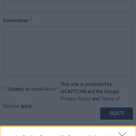
Komentaras
This site is protected by
Sutinku su
taisyklėmis
reCAPTCHA and the Google
Privacy Policy
and
Terms of
Service
apply.