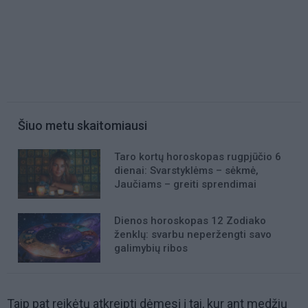
Šiuo metu skaitomiausi
Taro kortų horoskopas rugpjūčio 6
dienai: Svarstyklėms – sėkmė,
Jaučiams – greiti sprendimai
Dienos horoskopas 12 Zodiako
ženklų: svarbu neperžengti savo
galimybių ribos
Taip pat reikėtų atkreipti dėmesį į tai, kur ant medžių