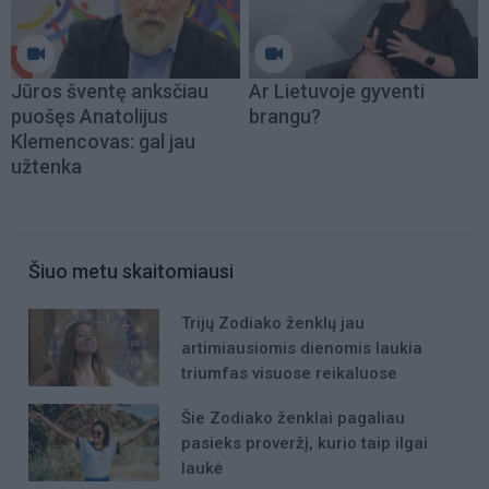
Jūros šventę anksčiau
Ar Lietuvoje gyventi
puošęs Anatolijus
brangu?
Klemencovas: gal jau
užtenka
Šiuo metu skaitomiausi
Trijų Zodiako ženklų jau
artimiausiomis dienomis laukia
triumfas visuose reikaluose
Šie Zodiako ženklai pagaliau
pasieks proveržį, kurio taip ilgai
laukė