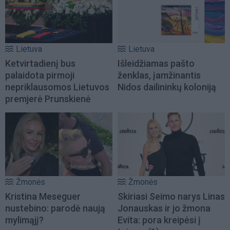
Lietuva
Lietuva
Ketvirtadienį bus
Išleidžiamas pašto
palaidota pirmoji
ženklas, įamžinantis
nepriklausomos Lietuvos
Nidos dailininkų koloniją
premjerė Prunskienė
Žmonės
Žmonės
Kristina Meseguer
Skiriasi Seimo narys Linas
nustebino: parodė naują
Jonauskas ir jo žmona
mylimąjį?
Evita: pora kreipėsi į