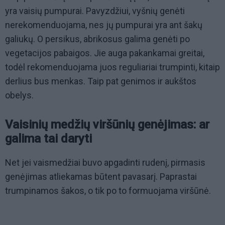
yra vaisių pumpurai. Pavyzdžiui, vyšnių genėti
nerekomenduojama, nes jų pumpurai yra ant šakų
galiukų. O persikus, abrikosus galima genėti po
vegetacijos pabaigos. Jie auga pakankamai greitai,
todėl rekomenduojama juos reguliariai trumpinti, kitaip
derlius bus menkas. Taip pat genimos ir aukštos
obelys.
Vaisinių medžių viršūnių genėjimas: ar
galima tai daryti
Net jei vaismedžiai buvo apgadinti rudenį, pirmasis
genėjimas atliekamas būtent pavasarį. Paprastai
trumpinamos šakos, o tik po to formuojama viršūnė.