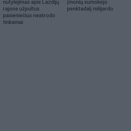
nutylėjimas apie Lazdijų
įmonių sumokėjo
rajone užpultus
penktadalį milijardo
pasieniečius neatrodo
tinkamai
Load
More