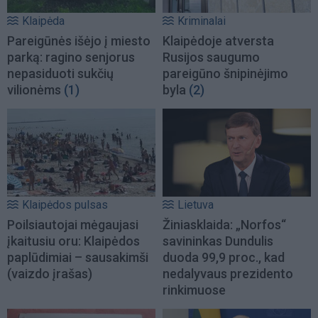
Klaipėda
Kriminalai
Pareigūnės išėjo į miesto
Klaipėdoje atversta
parką: ragino senjorus
Rusijos saugumo
nepasiduoti sukčių
pareigūno šnipinėjimo
vilionėms
(1)
byla
(2)
Klaipėdos pulsas
Lietuva
Poilsiautojai mėgaujasi
Žiniasklaida: „Norfos“
įkaitusiu oru: Klaipėdos
savininkas Dundulis
paplūdimiai – sausakimši
duoda 99,9 proc., kad
(vaizdo įrašas)
nedalyvaus prezidento
rinkimuose