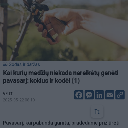
Sodas ir daržas
Kai kurių medžių niekada nereikėtų genėti
pavasarį: kokius ir kodėl
(1)
Facebook
Messenger
LinkedIn
Email
C
VE.LT
L
2025-05-22 08:10
Pavasarį, kai pabunda gamta, pradedame prižiūrėti