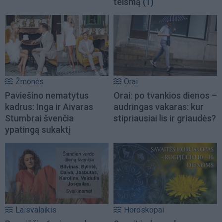
teismą
(1)
Žmonės
Orai
Paviešino nematytus
Orai: po tvankios dienos –
kadrus: Inga ir Aivaras
audringas vakaras: kur
Stumbrai švenčia
stipriausiai lis ir griaudės?
ypatingą sukaktį
Laisvalaikis
Horoskopai