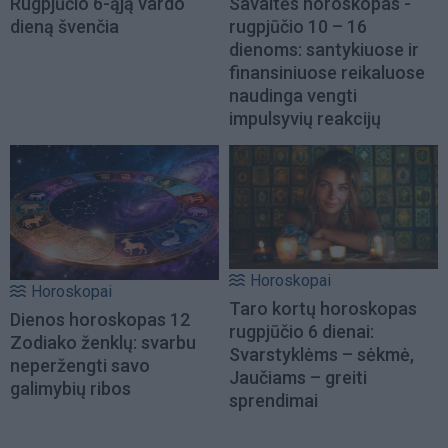
Rugpjūčio 6-ąją vardo
Savaitės horoskopas -
dieną švenčia
rugpjūčio 10 – 16
dienoms: santykiuose ir
finansiniuose reikaluose
naudinga vengti
impulsyvių reakcijų
Horoskopai
Horoskopai
Taro kortų horoskopas
Dienos horoskopas 12
rugpjūčio 6 dienai:
Zodiako ženklų: svarbu
Svarstyklėms – sėkmė,
neperžengti savo
Jaučiams – greiti
galimybių ribos
sprendimai