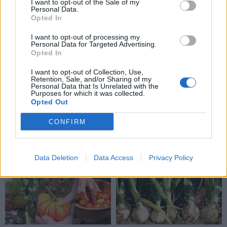
I want to opt-out of the Sale of my
Kodėl sodininkai aplink
Baltos gyslos
Personal Data.
lysves barsto kajeno
pomidoruose: paprastas
Opted In
pipirus? Priežastis jus
būdas išspręsti šią
I want to opt-out of processing my
nustebins
problemą
Personal Data for Targeted Advertising.
Opted In
I want to opt-out of Collection, Use,
Retention, Sale, and/or Sharing of my
Personal Data that Is Unrelated with the
Purposes for which it was collected.
Opted Out
CONFIRM
Sodas ir daržas
Sodas ir daržas
Rožės nužydėjo: ką daryti
Kaip vasarą genėti
toliau ir kaip jas genėti
serbentus ir agrastus
Data Deletion
Data Access
Privacy Policy