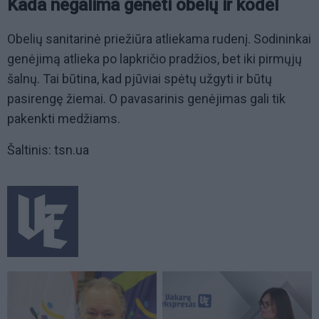
Kada negalima genėti obelų ir kodėl
Obelių sanitarinė priežiūra atliekama rudenį. Sodininkai
genėjimą atlieka po lapkričio pradžios, bet iki pirmųjų
šalnų. Tai būtina, kad pjūviai spėtų užgyti ir būtų
pasirengę žiemai. O pavasarinis genėjimas gali tik
pakenkti medžiams.
Šaltinis: tsn.ua