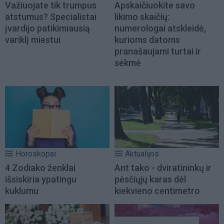
Važiuojate tik trumpus
Apskaičiuokite savo
atstumus? Specialistai
likimo skaičių:
įvardijo patikimiausią
numerologai atskleidė,
variklį miestui
kurioms datoms
pranašaujami turtai ir
sėkmė
Horoskopai
Aktualijos
4 Zodiako ženklai
Ant tako - dviratininkų ir
išsiskiria ypatingu
pėsčiųjų karas dėl
kuklumu
kiekvieno centimetro