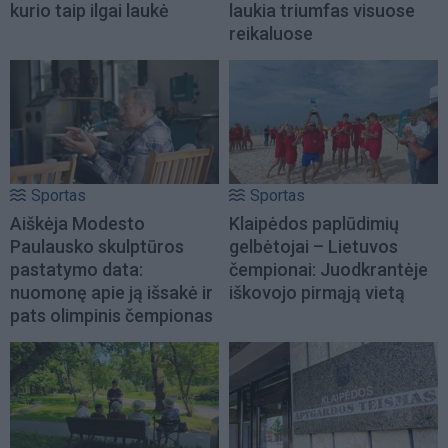
kurio taip ilgai laukė
laukia triumfas visuose
reikaluose
Sportas
Sportas
Aiškėja Modesto
Klaipėdos paplūdimių
Paulausko skulptūros
gelbėtojai – Lietuvos
pastatymo data:
čempionai: Juodkrantėje
nuomonę apie ją išsakė ir
iškovojo pirmąją vietą
pats olimpinis čempionas