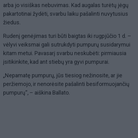
arba jo visiškas nebuvimas. Kad augalas turėtų jėgų
pakartotinai žydėti, svarbu laiku pašalinti nuvytusius
žiedus.
Rudenį genėjimas turi būti baigtas iki rugpjūčio 1 d. –
vėlyvi veiksmai gali sutrukdyti pumpurų susidarymui
kitam metui. Pavasarį svarbu neskubėti: pirmiausia
įsitikinkite, kad ant stiebų yra gyvi pumpurai.
„Nepamatę pumpurų, jūs tiesiog nežinosite, ar jie
peržiemojo, ir nenorėsite pašalinti besiformuojančių
pumpurų“, – aiškina Ballato.