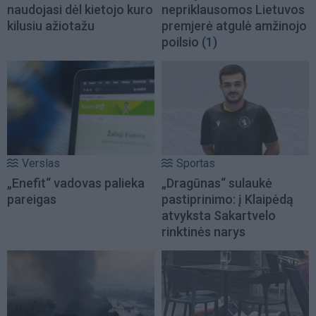
naudojasi dėl kietojo kuro
nepriklausomos Lietuvos
kilusiu ažiotažu
premjerė atgulė amžinojo
poilsio
(1)
Verslas
Sportas
„Enefit“ vadovas palieka
„Dragūnas“ sulaukė
pareigas
pastiprinimo: į Klaipėdą
atvyksta Sakartvelo
rinktinės narys