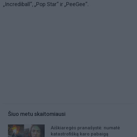
„Incrediball“, „Pop Star“ ir „PeeGee“.
Šiuo metu skaitomiausi
Aiškiaregės pranašystė: numatė
katastrofišką karo pabaigą