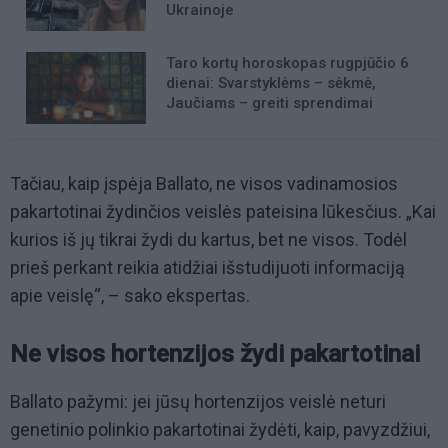
Ukrainoje
Taro kortų horoskopas rugpjūčio 6
dienai: Svarstyklėms – sėkmė,
Jaučiams – greiti sprendimai
Tačiau, kaip įspėja Ballato, ne visos vadinamosios
pakartotinai žydinčios veislės pateisina lūkesčius. „Kai
kurios iš jų tikrai žydi du kartus, bet ne visos. Todėl
prieš perkant reikia atidžiai išstudijuoti informaciją
apie veislę“, – sako ekspertas.
Ne visos hortenzijos žydi pakartotinai
Ballato pažymi: jei jūsų hortenzijos veislė neturi
genetinio polinkio pakartotinai žydėti, kaip, pavyzdžiui,