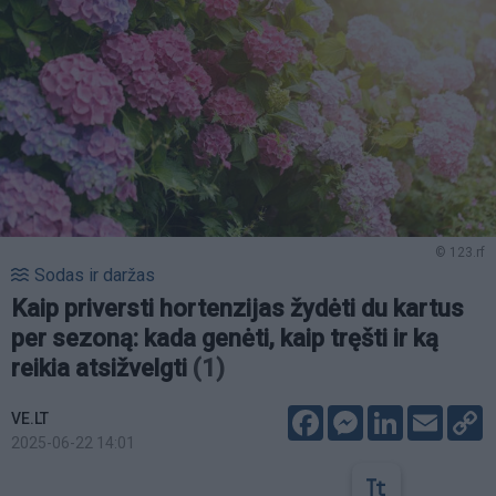
© 123.rf
Sodas ir daržas
Kaip priversti hortenzijas žydėti du kartus
per sezoną: kada genėti, kaip tręšti ir ką
reikia atsižvelgti
(1)
Facebook
Messenger
LinkedIn
Email
C
VE.LT
L
2025-06-22 14:01