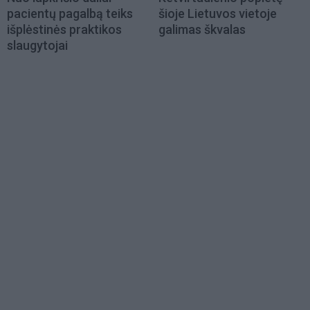
pacientų pagalbą teiks
šioje Lietuvos vietoje
išplėstinės praktikos
galimas škvalas
slaugytojai
Load
More