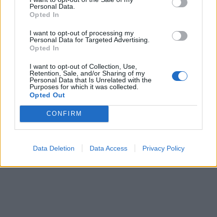
Personal Data.
Opted In
I want to opt-out of processing my
Personal Data for Targeted Advertising.
Opted In
I want to opt-out of Collection, Use,
Retention, Sale, and/or Sharing of my
Personal Data that Is Unrelated with the
Purposes for which it was collected.
Opted Out
This site is protected by
Sutinku su
taisyklėmis
reCAPTCHA and the Google
CONFIRM
Privacy Policy
and
Terms of
Service
apply.
Data Deletion
Data Access
Privacy Policy