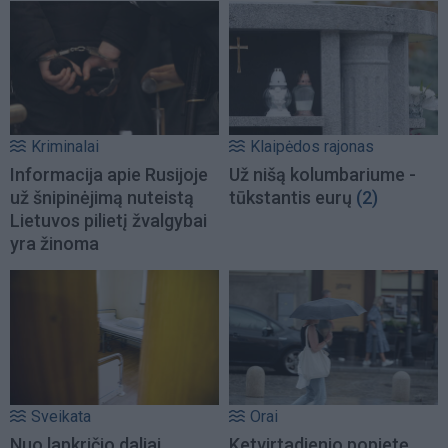
Kriminalai
Klaipėdos rajonas
Informacija apie Rusijoje
Už nišą kolumbariume -
už šnipinėjimą nuteistą
tūkstantis eurų
(2)
Lietuvos pilietį žvalgybai
yra žinoma
Sveikata
Orai
Nuo lapkričio daliai
Ketvirtadienio popietę