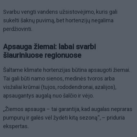
Svarbu vengti vandens užsistovėjimo, kuris gali
sukelti šaknų puvimą, bet hortenzijų negalima
perdžiovinti.
Apsauga žiemai: labai svarbi
šiauriniuose regionuose
Šaltame klimate hortenzijas būtina apsaugoti žiemai.
Tai gali būti namo sienos, medinės tvoros arba
visžaliai krūmai (tujos, rododendronai, azalijos),
apsaugantys augalą nuo šalčio ir vėjo.
„Žiemos apsauga – tai garantija, kad augalas nepraras
pumpurų ir galės vėl žydėti kitą sezoną“, – priduria
ekspertas.