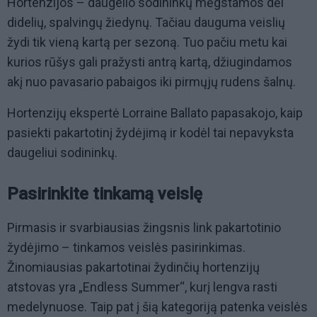
Hortenzijos – daugelio sodininkų mėgstamos dėl
didelių, spalvingų žiedynų. Tačiau dauguma veislių
žydi tik vieną kartą per sezoną. Tuo pačiu metu kai
kurios rūšys gali pražysti antrą kartą, džiugindamos
akį nuo pavasario pabaigos iki pirmųjų rudens šalnų.
Hortenzijų ekspertė Lorraine Ballato papasakojo, kaip
pasiekti pakartotinį žydėjimą ir kodėl tai nepavyksta
daugeliui sodininkų.
Pasirinkite tinkamą veislę
Pirmasis ir svarbiausias žingsnis link pakartotinio
žydėjimo – tinkamos veislės pasirinkimas.
Žinomiausias pakartotinai žydinčių hortenzijų
atstovas yra „Endless Summer“, kurį lengva rasti
medelynuose. Taip pat į šią kategoriją patenka veislės