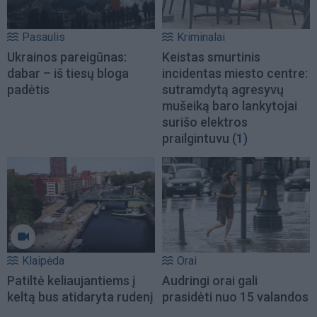
Pasaulis
Kriminalai
Ukrainos pareigūnas:
Keistas smurtinis
dabar – iš tiesų bloga
incidentas miesto centre:
padėtis
sutramdytą agresyvų
mušeiką baro lankytojai
surišo elektros
prailgintuvu
(1)
Klaipėda
Orai
Patiltė keliaujantiems į
Audringi orai gali
keltą bus atidaryta rudenį
prasidėti nuo 15 valandos