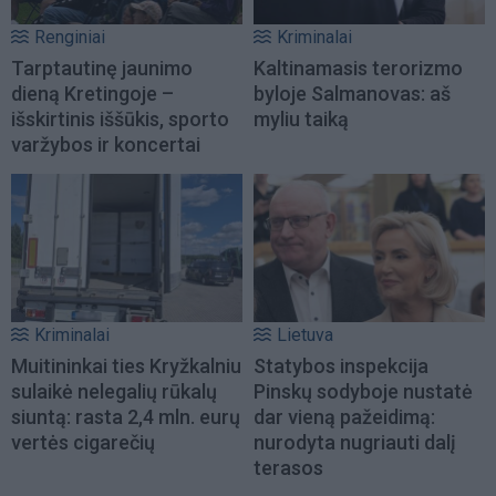
Renginiai
Kriminalai
Tarptautinę jaunimo
Kaltinamasis terorizmo
dieną Kretingoje –
byloje Salmanovas: aš
išskirtinis iššūkis, sporto
myliu taiką
varžybos ir koncertai
Kriminalai
Lietuva
Muitininkai ties Kryžkalniu
Statybos inspekcija
sulaikė nelegalių rūkalų
Pinskų sodyboje nustatė
siuntą: rasta 2,4 mln. eurų
dar vieną pažeidimą:
vertės cigarečių
nurodyta nugriauti dalį
terasos