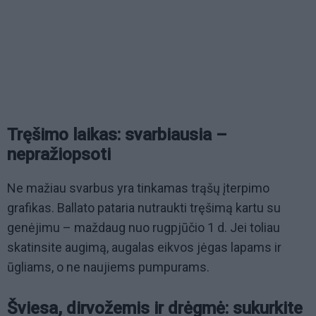
Tręšimo laikas: svarbiausia –
nepražiopsoti
Ne mažiau svarbus yra tinkamas trąšų įterpimo
grafikas. Ballato pataria nutraukti tręšimą kartu su
genėjimu – maždaug nuo rugpjūčio 1 d. Jei toliau
skatinsite augimą, augalas eikvos jėgas lapams ir
ūgliams, o ne naujiems pumpurams.
Šviesa, dirvožemis ir drėgmė: sukurkite