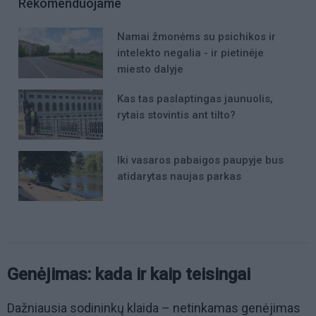
Rekomenduojame
Namai žmonėms su psichikos ir
intelekto negalia - ir pietinėje
miesto dalyje
Kas tas paslaptingas jaunuolis,
rytais stovintis ant tilto?
Iki vasaros pabaigos paupyje bus
atidarytas naujas parkas
Genėjimas: kada ir kaip teisingai
Dažniausia sodininkų klaida – netinkamas genėjimas