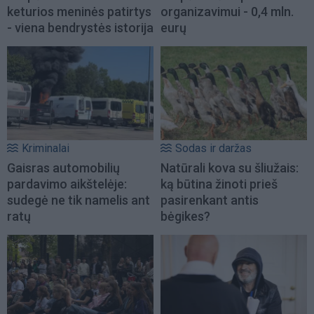
keturios meninės patirtys
organizavimui - 0,4 mln.
- viena bendrystės istorija
eurų
Kriminalai
Sodas ir daržas
Gaisras automobilių
Natūrali kova su šliužais:
pardavimo aikštelėje:
ką būtina žinoti prieš
sudegė ne tik namelis ant
pasirenkant antis
ratų
bėgikes?