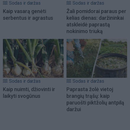
Sodas ir daržas
Sodas ir daržas
Kaip vasarą genėti
Žali pomidorai paraus per
serbentus ir agrastus
kelias dienas: daržininkai
atskleidė paprastą
nokinimo triuką
Sodas ir daržas
Sodas ir daržas
Kaip nuimti, džiovinti ir
Paprasta žolė vietoj
laikyti svogūnus
brangių trąšų: kaip
paruošti piktžolių antpilą
daržui