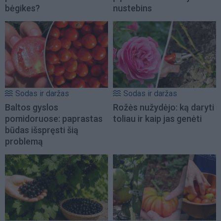
bėgikes?
nustebins
Sodas ir daržas
Sodas ir daržas
Baltos gyslos
Rožės nužydėjo: ką daryti
pomidoruose: paprastas
toliau ir kaip jas genėti
būdas išspręsti šią
problemą