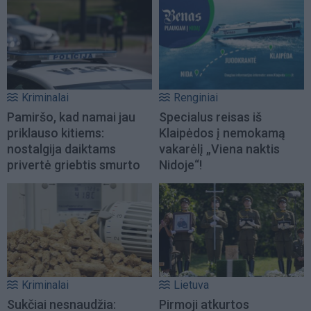
Kriminalai
Renginiai
Pamiršo, kad namai jau
Specialus reisas iš
priklauso kitiems:
Klaipėdos į nemokamą
nostalgija daiktams
vakarėlį „Viena naktis
privertė griebtis smurto
Nidoje“!
Kriminalai
Lietuva
Sukčiai nesnaudžia:
Pirmoji atkurtos