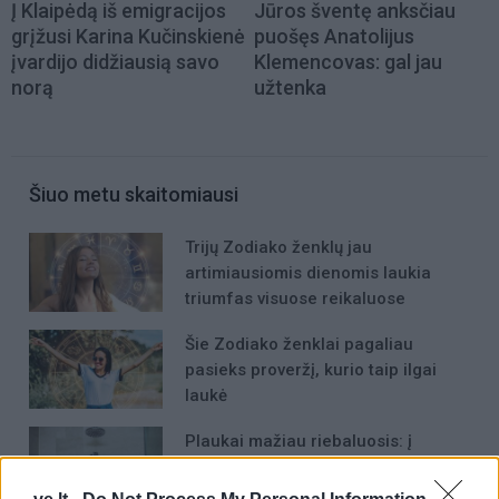
Į Klaipėdą iš emigracijos
Jūros šventę anksčiau
grįžusi Karina Kučinskienė
puošęs Anatolijus
įvardijo didžiausią savo
Klemencovas: gal jau
norą
užtenka
Šiuo metu skaitomiausi
Trijų Zodiako ženklų jau
artimiausiomis dienomis laukia
triumfas visuose reikaluose
Šie Zodiako ženklai pagaliau
pasieks proveržį, kurio taip ilgai
laukė
Plaukai mažiau riebaluosis: į
šampūną tereikia įberti vieną
ingredientą