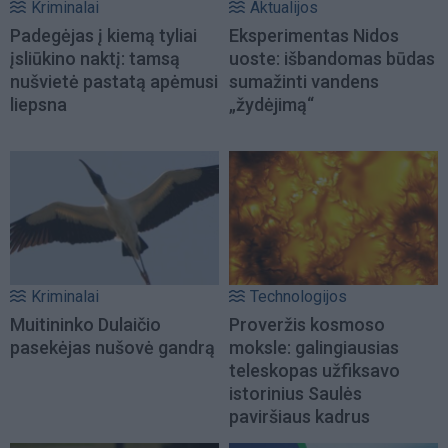
Kriminalai
Aktualijos
Padegėjas į kiemą tyliai
Eksperimentas Nidos
įsliūkino naktį: tamsą
uoste: išbandomas būdas
nušvietė pastatą apėmusi
sumažinti vandens
liepsna
„žydėjimą“
Kriminalai
Technologijos
Muitininko Dulaičio
Proveržis kosmoso
pasekėjas nušovė gandrą
moksle: galingiausias
teleskopas užfiksavo
istorinius Saulės
paviršiaus kadrus