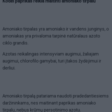
Kodėl paprikas reikia maitinti amoniako tirpalu
Amoniako tirpalas yra amoniako ir vandens junginys, o
amoniakas yra privaloma tarpinė natūralaus azoto
ciklo grandis.
Azotas reikalingas intensyviam augimui, žaliajam
augimui, chlorofilo gamybai, turi įtakos žydėjimui ir
derliui.
Amoniako tirpalą patariama naudoti pradedantiesiems
daržininkams, nes maitinant paprikas amoniako
tirpalu, nebus krūmų persotinimo azotu.