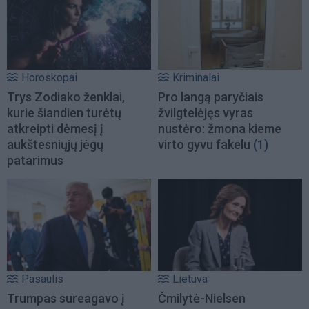
Horoskopai
Kriminalai
Trys Zodiako ženklai,
Pro langą paryčiais
kurie šiandien turėtų
žvilgtelėjęs vyras
atkreipti dėmesį į
nustėro: žmona kieme
aukštesniųjų jėgų
virto gyvu fakelu
(1)
patarimus
Pasaulis
Lietuva
Trumpas sureagavo į
Čmilytė-Nielsen