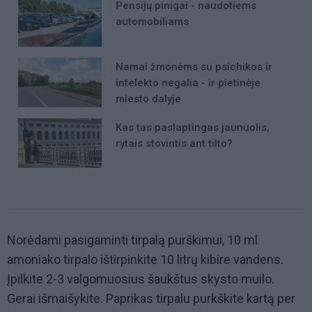
Pensijų pinigai - naudotiems
automobiliams
Namai žmonėms su psichikos ir
intelekto negalia - ir pietinėje
miesto dalyje
Kas tas paslaptingas jaunuolis,
rytais stovintis ant tilto?
Norėdami pasigaminti tirpalą purškimui, 10 ml
amoniako tirpalo ištirpinkite 10 litrų kibire vandens.
Įpilkite 2-3 valgomuosius šaukštus skysto muilo.
Gerai išmaišykite. Paprikas tirpalu purkškite kartą per