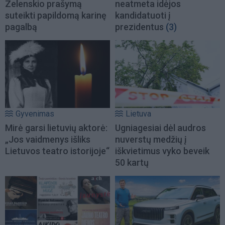
Zelenskio prašymą
neatmeta idėjos
suteikti papildomą karinę
kandidatuoti į
pagalbą
prezidentus
(3)
Gyvenimas
Lietuva
Mirė garsi lietuvių aktorė:
Ugniagesiai dėl audros
„Jos vaidmenys išliks
nuverstų medžių į
Lietuvos teatro istorijoje“
iškvietimus vyko beveik
50 kartų