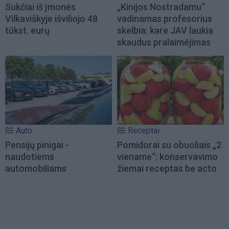
Sukčiai iš įmonės
„Kinijos Nostradamu“
Vilkaviškyje išviliojo 48
vadinamas profesorius
tūkst. eurų
skelbia: kare JAV laukia
skaudus pralaimėjimas
Auto
Receptai
Pensijų pinigai -
Pomidorai su obuoliais „2
naudotiems
viename“: konservavimo
automobiliams
žiemai receptas be acto