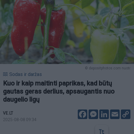
© depositphotos.com nuotr.
Sodas ir daržas
Kuo ir kaip maitinti paprikas, kad būtų
gautas geras derlius, apsaugantis nuo
daugelio ligų
Facebook
Messenger
LinkedIn
Email
C
VE.LT
L
2025-08-08 09:34