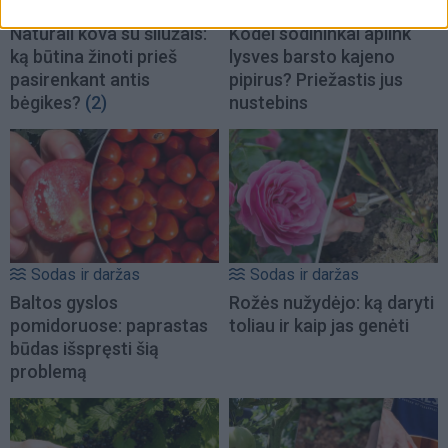
Sodas ir daržas
Sodas ir daržas
Natūrali kova su šliužais:
Kodėl sodininkai aplink
ką būtina žinoti prieš
lysves barsto kajeno
pasirenkant antis
pipirus? Priežastis jus
bėgikes?
(2)
nustebins
Sodas ir daržas
Sodas ir daržas
Baltos gyslos
Rožės nužydėjo: ką daryti
pomidoruose: paprastas
toliau ir kaip jas genėti
būdas išspręsti šią
problemą