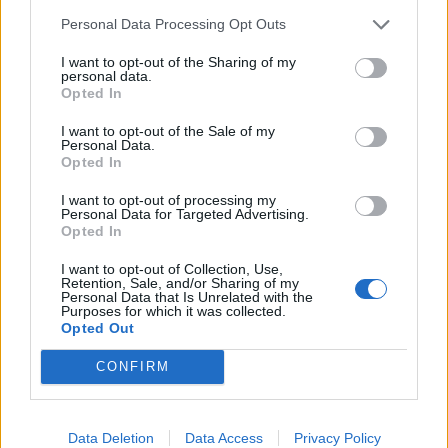
TAIP PAT SKAITYKITE
Personal Data Processing Opt Outs
I want to opt-out of the Sharing of my
personal data.
Opted In
I want to opt-out of the Sale of my
Personal Data.
Opted In
Sodas ir daržas
Sodas ir daržas
I want to opt-out of processing my
Laistyti ar ne: kaip
Pelių ir žiurkių baubas:
Personal Data for Targeted Advertising.
Opted In
prižiūrėti pomidorus per
kas graužikus gąsdina
karščius, kad
labiau nei nuodai
(1)
I want to opt-out of Collection, Use,
neprarastumėte derliaus
Retention, Sale, and/or Sharing of my
Personal Data that Is Unrelated with the
Purposes for which it was collected.
Opted Out
CONFIRM
Data Deletion
Data Access
Privacy Policy