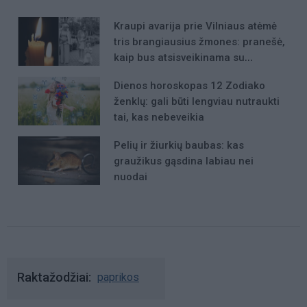
Kraupi avarija prie Vilniaus atėmė
tris brangiausius žmones: pranešė,
kaip bus atsisveikinama su
mergaite, jos mama ir močiute
Dienos horoskopas 12 Zodiako
ženklų: gali būti lengviau nutraukti
tai, kas nebeveikia
Pelių ir žiurkių baubas: kas
graužikus gąsdina labiau nei
nuodai
Raktažodžiai
paprikos