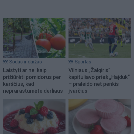
Sodas ir daržas
Sportas
Laistyti ar ne: kaip
Vilniaus „Žalgiris“
prižiūrėti pomidorus per
kapituliavo prieš „Hajduk“
karščius, kad
– praleido net penkis
neprarastumėte derliaus
įvarčius