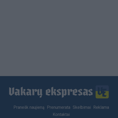
Load
More
Footer
Pranešk naujieną
Prenumerata
Skelbimai
Reklama
menu
Kontaktai