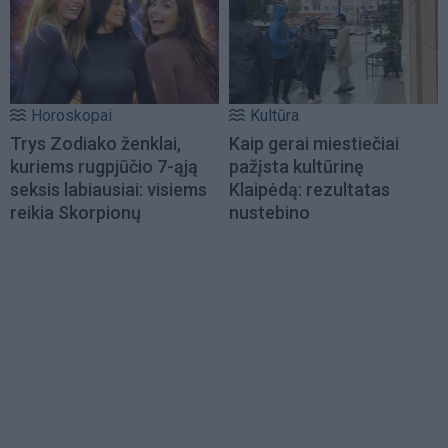
Horoskopai
Kultūra
Trys Zodiako ženklai,
Kaip gerai miestiečiai
kuriems rugpjūčio 7-ąją
pažįsta kultūrinę
seksis labiausiai: visiems
Klaipėdą: rezultatas
reikia Skorpionų
nustebino