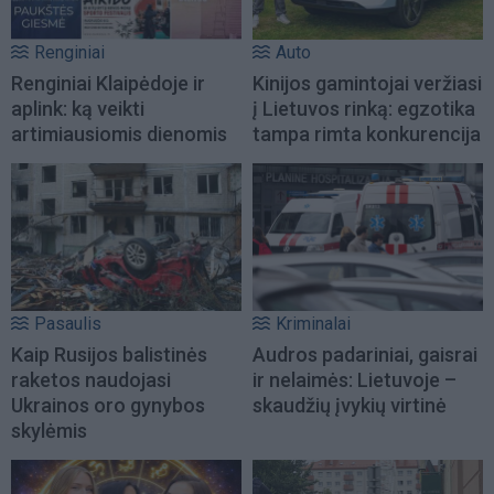
Renginiai
Auto
Renginiai Klaipėdoje ir
Kinijos gamintojai veržiasi
aplink: ką veikti
į Lietuvos rinką: egzotika
artimiausiomis dienomis
tampa rimta konkurencija
Pasaulis
Kriminalai
Kaip Rusijos balistinės
Audros padariniai, gaisrai
raketos naudojasi
ir nelaimės: Lietuvoje –
Ukrainos oro gynybos
skaudžių įvykių virtinė
skylėmis