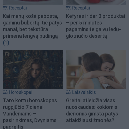
Receptai
Receptai
Kai manų košė pabosta,
Kefyras ir dar 3 produktai
gaminu bubertą: tie patys
– per 5 minutes
manai, bet tekstūra
pagaminsite gaivų ledų-
primena lengvą pudingą
glotnučio desertą
(1)
Horoskopai
Laisvalaikis
Taro kortų horoskopas
Greitai atleidžia visas
rugpjūčio 7 dienai:
nuoskaudas: kokiomis
Vandeniams –
dienomis gimsta patys
pasirinkimas, Dvyniams –
atlaidžiausi žmonės?
pagreitis