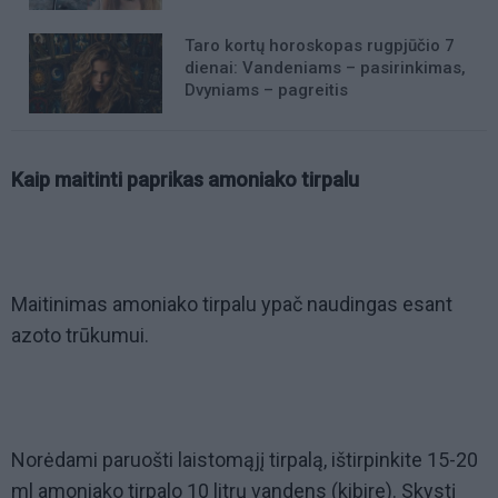
Taro kortų horoskopas rugpjūčio 7
dienai: Vandeniams – pasirinkimas,
Dvyniams – pagreitis
Kaip maitinti paprikas amoniako tirpalu
Maitinimas amoniako tirpalu ypač naudingas esant
azoto trūkumui.
Norėdami paruošti laistomąjį tirpalą, ištirpinkite 15-20
ml amoniako tirpalo 10 litrų vandens (kibire). Skystį