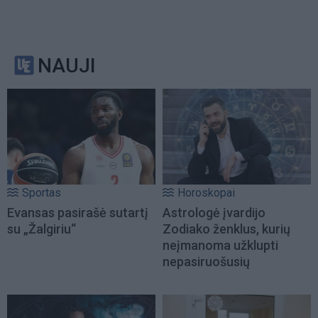
NAUJI
Sportas
Horoskopai
Evansas pasirašė sutartį
Astrologė įvardijo
su „Žalgiriu“
Zodiako ženklus, kurių
neįmanoma užklupti
nepasiruošusių