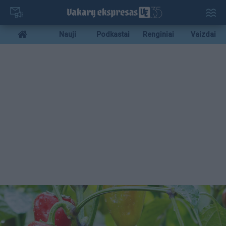
Pereiti
į
pagrindinį
Mobile
Nauji
Podkastai
Renginiai
Vaizdai
turinį
menu
bottom