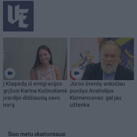
Į Klaipėdą iš emigracijos
Jūros šventę anksčiau
grįžusi Karina Kučinskienė
puošęs Anatolijus
įvardijo didžiausią savo
Klemencovas: gal jau
norą
užtenka
Šiuo metu skaitomiausi