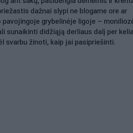
iog ant šakų, pasidengia dėmėmis ir krent
 priežastis dažnai slypi ne blogame ore ar
 pavojingoje grybelinėje ligoje – monilioz
ali sunaikinti didžiąją derliaus dalį per keli
l svarbu žinoti, kaip jai pasipriešinti.