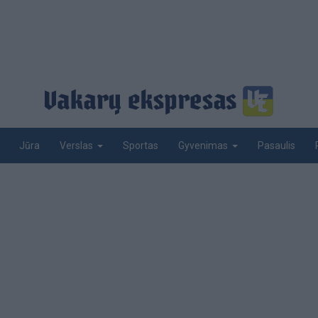
Jūra
Sportas
Pasaulis
Verslas
Gyvenimas