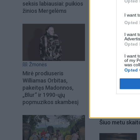
Opted 
sparčiai didėja ir p
seksis labiausiai: puikios
žinios Mergelėms
grybelio sporos.
I want t
Opted 
I want 
Advertis
Opted 
I want t
of my P
Žmonės
was col
Opted 
Mirė prodiuseris
Williamas Orbitas,
pakeitęs Madonnos,
„Blur“ ir 1990-ųjų
popmuzikos skambesį
Šiuo metu skait