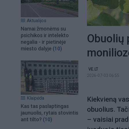
Aktualijos
Namai žmonėms su
Obuolių 
psichikos ir intelekto
negalia - ir pietinėje
miesto dalyje
(10)
moniliozę
VE.LT
2026-07-03 06:55
Klaipėda
Kiekvieną vas
Kas tas paslaptingas
obuolius. Ta
jaunuolis, rytais stovintis
– vaisiai pra
ant tilto?
(10)