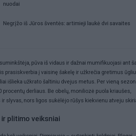
nuodai
Negrįžo iš Jūros šventės: artimieji laukė dvi savaites
suminkštėja, pūva iš vidaus ir dažnai mumifikuojasi ant š
is prasiskverbia į vaisinę šakelę ir užkrečia gretimus ūgliu
liai išlieka užkrato šaltiniu dvejus metus. Per vieną sezon
 80 procentų derliaus. Be obelų, moniliozė puola kriaušes,
 ir slyvas, nors ligos sukėlėjo rūšys kiekvienu atveju skiri
ir plitimo veiksniai
da keli veiksniai. Pirmiausia – sutankinti želdiniai. Blogai