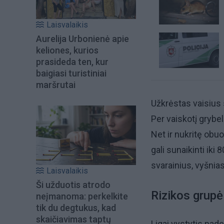
Laisvalaikis
Aurelija Urbonienė apie
keliones, kurios
prasideda ten, kur
baigiasi turistiniai
maršrutai
Užkrėstas vaisius 
Per vaiskotį grybel
Net ir nukritę obuo
gali sunaikinti iki
svarainius, vyšnias
Laisvalaikis
Ši užduotis atrodo
Rizikos grupė 
neįmanoma: perkelkite
tik du degtukus, kad
skaičiavimas taptų
Ligai vystytis pade