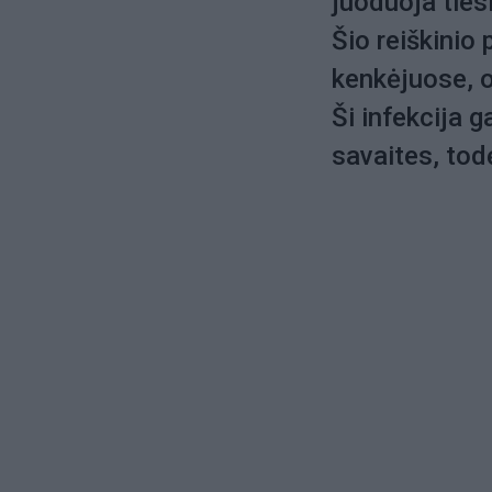
juoduoja ties
Šio reiškinio
kenkėjuose, o
Ši infekcija g
savaites, todė