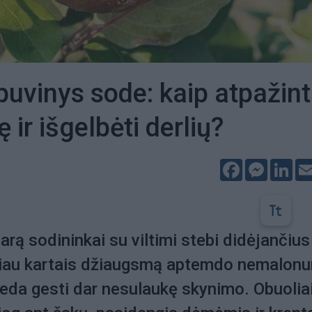
puvinys sode: kaip atpažint
 ir išgelbėti derlių?
Facebook
Messeng
Lin
arą sodininkai su viltimi stebi didėjančius
čiau kartais džiaugsmą aptemdo nemalon
deda gesti dar nesulaukę skynimo. Obuolia