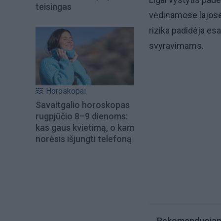
teisingas
vėdinamose lajose 
rizika padidėja es
svyravimams.
Horoskopai
Savaitgalio horoskopas
rugpjūčio 8–9 dienoms:
kas gaus kvietimą, o kam
norėsis išjungti telefoną
Rekomenduoja