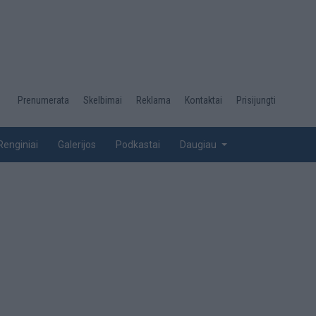
Desktop
Prenumerata
Skelbimai
Reklama
Kontaktai
Prisijungti
menu
top
Renginiai
Galerijos
Podkastai
Daugiau