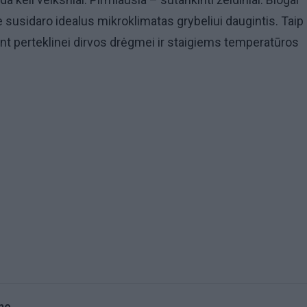
susidaro idealus mikroklimatas grybeliui daugintis. Taip
ant perteklinei dirvos drėgmei ir staigiems temperatūros
me