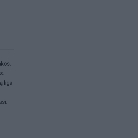
akos.
s.
ą liga
asi.