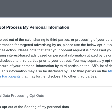
mechanizmas ir pirmieji simptomai
Not Process My Personal Information
sių puvinys, yra grybelinė infekcija, pažeidžianti sėklavais
to opt-out of the sale, sharing to third parties, or processing of your per
augalus. Ligą sukeliantis grybelis žiemoja užkrėstuose vai
formation for targeted advertising by us, please use the below opt-out s
r selection. Please note that after your opt-out request is processed y
ta net per stiprius šalčius. Pavasarį, atšilus orams, grybel
eing interest-based ads based on personal information utilized by us or
da plisti po sodą. Pagrindinis plitimo kelias – per
disclosed to third parties prior to your opt-out. You may separately opt-
losure of your personal information by third parties on the IAB’s list of
je ir vaisių odelėje.
. This information may also be disclosed by us to third parties on the
IA
Participants
that may further disclose it to other third parties.
ioja vėjas, lietaus lašai ir vabzdžiai. Ypač aktyviai infekci
lei drėgmei ir kai oro temperatūra siekia apie 15–20 laips
l Data Processing Opt Outs
 požymiai išryškėja ant lapų ir žiedynų – jie paruduoja ir d
mo laikotarpiu, ant obuolių atsiranda nedidelių rudų dėmių
o opt-out of the Sharing of my personal data.