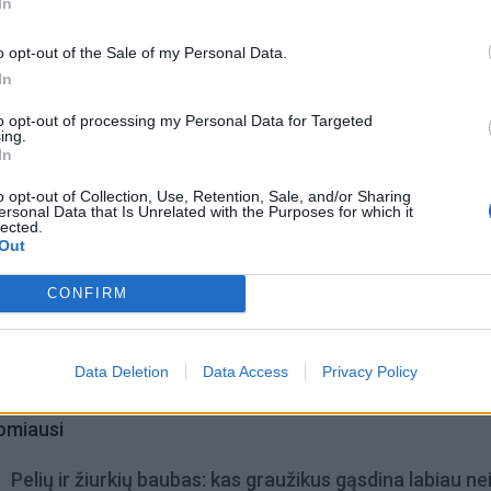
In
asidengia iškiliais baltais arba kreminiais apskritimais – ta
o opt-out of the Sale of my Personal Data.
In
to opt-out of processing my Personal Data for Targeted
ing.
In
o opt-out of Collection, Use, Retention, Sale, and/or Sharing
ersonal Data that Is Unrelated with the Purposes for which it
lected.
Out
CONFIRM
Data Deletion
Data Access
Privacy Policy
omiausi
Pelių ir žiurkių baubas: kas graužikus gąsdina labiau ne