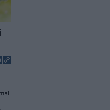
i
er
kedIn
Email
Copy
Link
umai
i