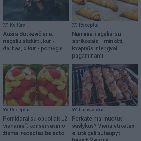
Kultūra
Receptai
Aušra Butkevičienė:
Naminiai rageliai su
negaliu atskirti, kur -
abrikosais – minkšti,
darbas, o kur - pomėgis
kvapnūs ir lengvai
pagaminami
Receptai
Laisvalaikis
Pomidorai su obuoliais „2
Perkate marinuotus
viename“: konservavimo
šašlykus? Viena etiketės
žiemai receptas be acto
eilutė gali sutaupyti
beveik 2 eurus