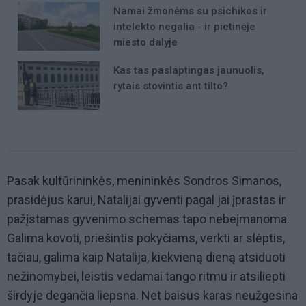
Namai žmonėms su psichikos ir
intelekto negalia - ir pietinėje
miesto dalyje
Kas tas paslaptingas jaunuolis,
rytais stovintis ant tilto?
Pasak kultūrininkės, menininkės Sondros Simanos,
prasidėjus karui, Natalijai gyventi pagal jai įprastas ir
pažįstamas gyvenimo schemas tapo nebeįmanoma.
Galima kovoti, priešintis pokyčiams, verkti ar slėptis,
tačiau, galima kaip Natalija, kiekvieną dieną atsiduoti
nežinomybei, leistis vedamai tango ritmu ir atsiliepti
širdyje degančia liepsna. Net baisus karas neužgesina