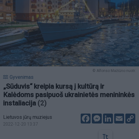
© Alfonso Mažiūno nuotr.
Gyvenimas
„Sūduvis“ kreipia kursą į kultūrą ir
Kalėdoms pasipuoš ukrainietės menininkės
instaliacija
(2)
Facebook
Messenger
LinkedIn
Email
C
Lietuvos jūrų muziejus
L
2022-12-20 13:37