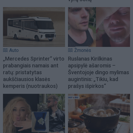
Auto
Žmonės
„Mercedes Sprinter“ virto
Ruslanas Kirilkinas
prabangiais namais ant
apsipylė ašaromis –
ratų: pristatytas
Šventojoje dingo mylimas
aukščiausios klasės
augintinis: „Tikiu, kad
kemperis (nuotraukos)
prašys išpirkos“