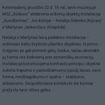
Ketvirtadienį, gruodžio 22 d. 16 val., laive-muziejuje
M52 „Sūduvis“ atidaroma erdvinių objektų instaliacija
„Susidūrimas“. Jos kūrėjai – Natalija Didenko (Kijivas)
ir Martynas Jankevičius (Klaipėda).
Natalija ir Martynas laivą padabins instaliacija –
erdviniais balto švytinčio plastiko objektais. Iš pirmo
žvilgsnio jie gali priminti gėlių žiedus, tačiau abstrakti
jų forma ves kiekvieną prie asmeniškų asociacijų.
Instaliacija konstruojama kontrasto principu: objektai
sukelia trapumo ir pažeidžiamumo įspūdį, laivas, savo
forma, medžiagiškumu ir spalva – stabilumo,
atšiaurumo. Geopolitiniame kontekste šie kūriniai
pražysta tarsi vilties gėlės.