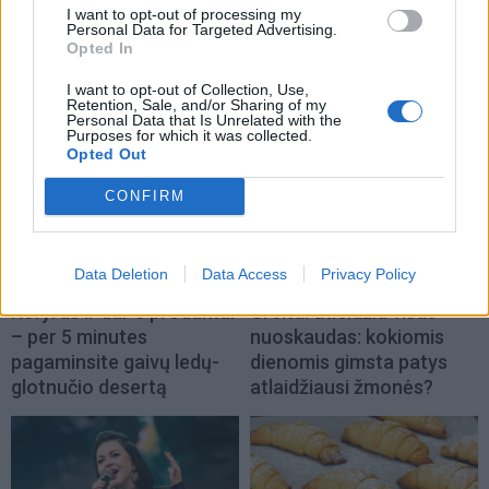
I want to opt-out of processing my
Personal Data for Targeted Advertising.
Opted In
TAIP PAT SKAITYKITE
I want to opt-out of Collection, Use,
Retention, Sale, and/or Sharing of my
Personal Data that Is Unrelated with the
Purposes for which it was collected.
Opted Out
CONFIRM
Data Deletion
Data Access
Privacy Policy
Receptai
Laisvalaikis
Kefyras ir dar 3 produktai
Greitai atleidžia visas
– per 5 minutes
nuoskaudas: kokiomis
pagaminsite gaivų ledų-
dienomis gimsta patys
glotnučio desertą
atlaidžiausi žmonės?