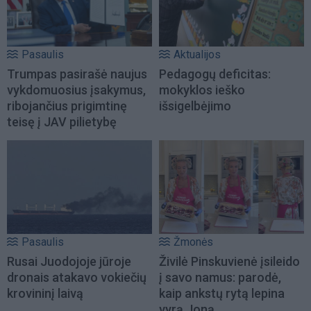
Pasaulis
Aktualijos
Trumpas pasirašė naujus
Pedagogų deficitas:
vykdomuosius įsakymus,
mokyklos ieško
ribojančius prigimtinę
išsigelbėjimo
teisę į JAV pilietybę
Pasaulis
Žmonės
Rusai Juodojoje jūroje
Živilė Pinskuvienė įsileido
dronais atakavo vokiečių
į savo namus: parodė,
krovininį laivą
kaip ankstų rytą lepina
vyrą Joną