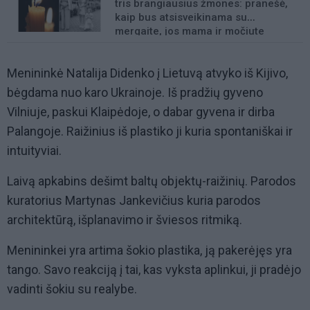
tris brangiausius žmones: pranešė,
kaip bus atsisveikinama su
mergaite, jos mama ir močiute
Menininkė Natalija Didenko į Lietuvą atvyko iš Kijivo,
bėgdama nuo karo Ukrainoje. Iš pradžių gyveno
Vilniuje, paskui Klaipėdoje, o dabar gyvena ir dirba
Palangoje. Raižinius iš plastiko ji kuria spontaniškai ir
intuityviai.
Laivą apkabins dešimt baltų objektų-raižinių. Parodos
kuratorius Martynas Jankevičius kuria parodos
architektūrą, išplanavimo ir šviesos ritmiką.
Menininkei yra artima šokio plastika, ją pakerėjęs yra
tango. Savo reakciją į tai, kas vyksta aplinkui, ji pradėjo
vadinti šokiu su realybe.