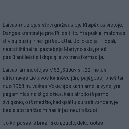
Laivas-muziejus stovi gražiausioje Klaipėdos vietoje,
Dangės krantinėje prie Pilies tilto. Yra puikiai matomas
iš visų pusių ir net gi iš aukštai. Jo lokacija – ideali,
neatsitiktinai tai pastebėjo Martyno akis, prieš
pasiūlant leistis į drąsią laivo transformaciją.
Laivas išminuotojas M52 „Sūduvis“, 22 metus
atitarnavęs Lietuvos karinėse jūrų pajėgose, prieš tai
nuo 1958 m. veikęs Vokietijos kariniame laivyne, yra
pagamintas ne iš geležies, kaip atrodo iš pirmo
žvilgsnio, o iš medžio, kad galėtų surasti vandenyje
besislapstančias minas ir jas neutralizuoti.
Jo korpusas iš braziliško ąžuolo, dekoruotas