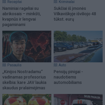
Receptai
Kriminalai
Naminiai rageliai su
Sukčiai iš įmonės
abrikosais – minkšti,
Vilkaviškyje išviliojo 48
kvapnūs ir lengvai
tūkst. eurų
pagaminami
Pasaulis
Auto
„Kinijos Nostradamu“
Pensijų pinigai -
vadinamas profesorius
naudotiems
skelbia: kare JAV laukia
automobiliams
skaudus pralaimėjimas