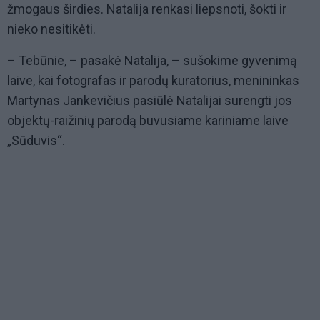
žmogaus širdies. Natalija renkasi liepsnoti, šokti ir
nieko nesitikėti.
– Tebūnie, – pasakė Natalija, – sušokime gyvenimą
laive, kai fotografas ir parodų kuratorius, menininkas
Martynas Jankevičius pasiūlė Natalijai surengti jos
objektų-raižinių parodą buvusiame kariniame laive
„Sūduvis“.