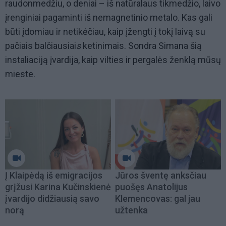
raudonmedžiu, o deniai – iš natūralaus tikmedžio, laivo
įrenginiai pagaminti iš nemagnetinio metalo. Kas gali
būti įdomiau ir netikėčiau, kaip įžengti į tokį laivą su
pačiais balčiausiai
s
ketinimais. Sondra Simana šią
instaliaciją įvardija, kaip vilties ir pergalės ženklą mūsų
mieste.
Į Klaipėdą iš emigracijos
Jūros šventę anksčiau
grįžusi Karina Kučinskienė
puošęs Anatolijus
įvardijo didžiausią savo
Klemencovas: gal jau
norą
užtenka