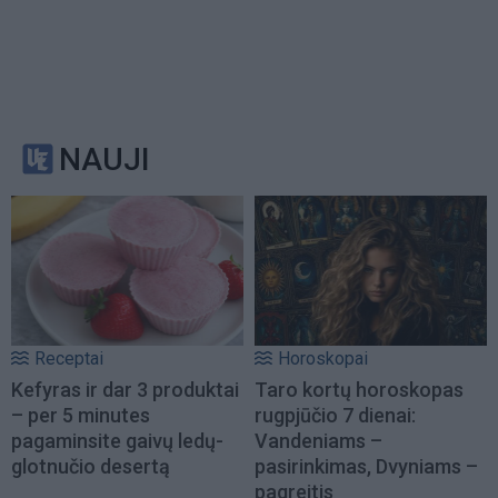
NAUJI
Receptai
Horoskopai
Kefyras ir dar 3 produktai
Taro kortų horoskopas
– per 5 minutes
rugpjūčio 7 dienai:
pagaminsite gaivų ledų-
Vandeniams –
glotnučio desertą
pasirinkimas, Dvyniams –
pagreitis