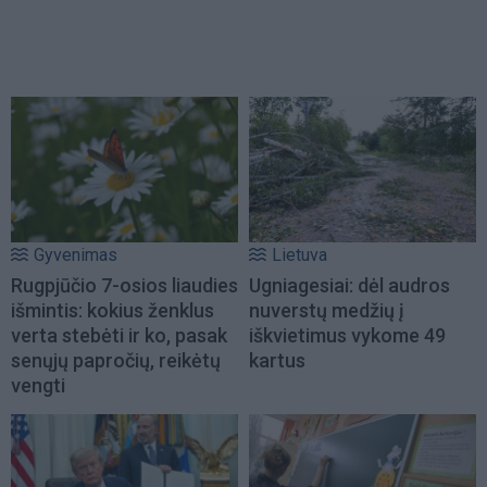
Gyvenimas
Lietuva
Rugpjūčio 7-osios liaudies
Ugniagesiai: dėl audros
išmintis: kokius ženklus
nuverstų medžių į
verta stebėti ir ko, pasak
iškvietimus vykome 49
senųjų papročių, reikėtų
kartus
vengti