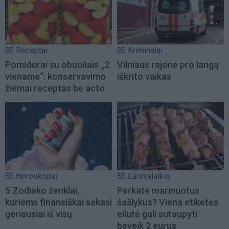
Receptai
Kriminalai
Pomidorai su obuoliais „2
Vilniaus rajone pro langą
viename“: konservavimo
iškrito vaikas
žiemai receptas be acto
Horoskopai
Laisvalaikis
5 Zodiako ženklai,
Perkate marinuotus
kuriems finansiškai sekasi
šašlykus? Viena etiketės
geriausiai iš visų
eilutė gali sutaupyti
beveik 2 eurus