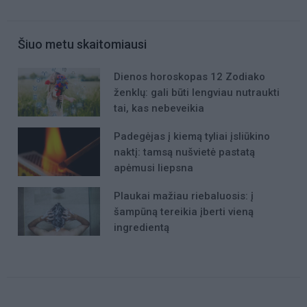
Šiuo metu skaitomiausi
Dienos horoskopas 12 Zodiako
ženklų: gali būti lengviau nutraukti
tai, kas nebeveikia
Padegėjas į kiemą tyliai įsliūkino
naktį: tamsą nušvietė pastatą
apėmusi liepsna
Plaukai mažiau riebaluosis: į
šampūną tereikia įberti vieną
ingredientą