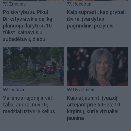
Žmonės
Receptai
Po skyrybų su Pikul
Kaip suprasti, kad grybai
Dirkstys atskleidė, ką
išvirė: įvardytas
planuoja daryti su 10
pagrindinis požymis
tūkst. kainavusiu
sužadėtuvių žiedu
Lietuva
Gyvenimas
Varėnos rajoną ir vėl
Kaip atjauninti įvaizdį
talžė audra, nuvirtę
artėjant prie 60-ies: 10
medžiai užtvėrė kelius
kirpimų, kurie vizualiai
jaunina