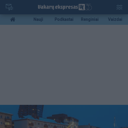
Pereiti
į
pagrindinį
Mobile
Nauji
Podkastai
Renginiai
Vaizdai
turinį
menu
bottom