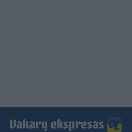
Load
More