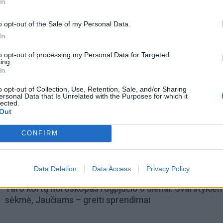
In
o opt-out of the Sale of my Personal Data.
In
to opt-out of processing my Personal Data for Targeted
ing.
In
o opt-out of Collection, Use, Retention, Sale, and/or Sharing
ersonal Data that Is Unrelated with the Purposes for which it
lected.
Out
CONFIRM
omiausi
Data Deletion
Data Access
Privacy Policy
Taro kortų horoskopas rugpjūčio 6 dienai: Svarstyklė
sėkmė, Jaučiams – greiti sprendimai