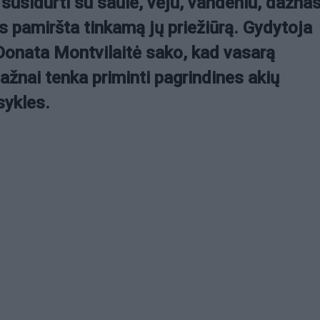
susidurti su saule, vėju, vandeniu, dažna
 pamiršta tinkamą jų priežiūrą. Gydytoja
Donata Montvilaitė sako, kad vasarą
žnai tenka priminti pagrindines akių
sykles.