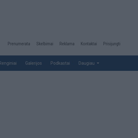
Desktop
Prenumerata
Skelbimai
Reklama
Kontaktai
Prisijungti
menu
top
Renginiai
Galerijos
Podkastai
Daugiau