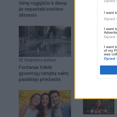
Opted 
Gimę rugpjūčio 6 dieną:
jie nepastebi svetimo
I want t
dėmesio
Opted 
I want 
Advertis
Opted 
I want t
of my P
was col
Opted 
Klaipėdos pulsas
Fontanas trikdė
gyventojų ramybę naktį:
paaiškėjo priežastis
Šiuo metu skait