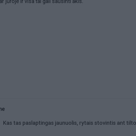
ūroje ir visa tai gali sausinti akis.
me
Kas tas paslaptingas jaunuolis, rytais stovintis ant tilt