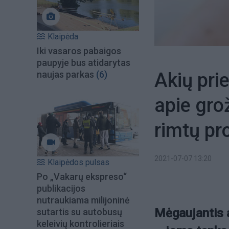
Klaipėda
Iki vasaros pabaigos
paupyje bus atidarytas
Akių pri
naujas parkas
(6)
apie gro
rimtų p
2021-07-07 13:20
Klaipėdos pulsas
Po „Vakarų ekspreso“
publikacijos
nutraukiama milijoninė
Mėgaujantis 
sutartis su autobusų
keleivių kontrolieriais