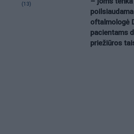
– joms tenka 
(13)
poilsiaudamas
oftalmologė 
pacientams da
priežiūros tai