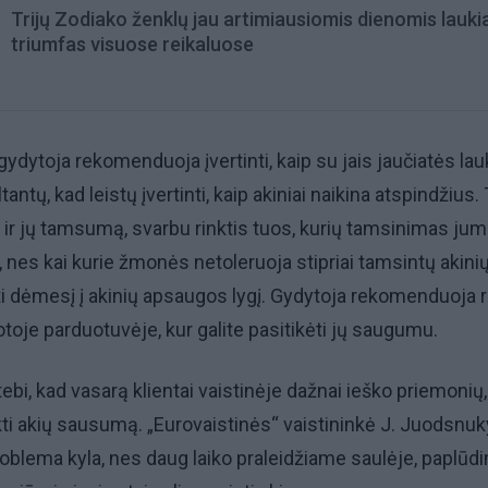
Trijų Zodiako ženklų jau artimiausiomis dienomis lauki
triumfas visuose reikaluose
ydytoja rekomenduoja įvertinti, kaip su jais jaučiatės lau
antų, kad leistų įvertinti, kaip akiniai naikina atspindžius. 
ti ir jų tamsumą, svarbu rinktis tuos, kurių tamsinimas ju
 nes kai kurie žmonės netoleruoja stipriai tamsintų akinių
ti dėmesį į akinių apsaugos lygį. Gydytoja rekomenduoja r
otoje parduotuvėje, kur galite pasitikėti jų saugumu.
ebi, kad vasarą klientai vaistinėje dažnai ieško priemonių,
kti akių sausumą. „Eurovaistinės“ vaistininkė J. Juodsnuk
problema kyla, nes daug laiko praleidžiame saulėje, paplūd