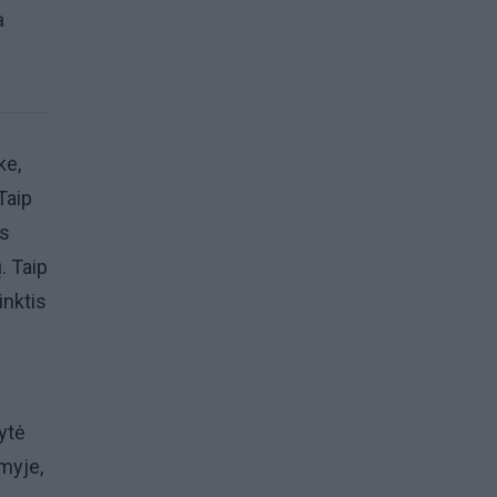
a
ke,
Taip
ms
. Taip
inktis
ytė
imyje,