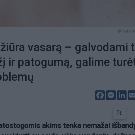
© "Fotolia
ežiūra vasarą – galvodami t
žį ir patogumą, galime turėt
roblemų
Facebook
Messeng
Lin
atostogomis akims tenka nemažai išban