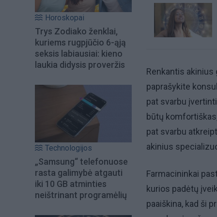
Horoskopai
Trys Zodiako ženklai,
kuriems rugpjūčio 6-ąją
seksis labiausiai: kieno
laukia didysis proveržis
Renkantis akinius g
paprašykite konsult
pat svarbu įvertin
būtų komfortiškas,
pat svarbu atkreip
akinius specializu
Technologijos
„Samsung“ telefonuose
rasta galimybė atgauti
Farmacininkai past
iki 10 GB atminties
kurios padėtų įvei
neištrinant programėlių
paaiškina, kad ši 