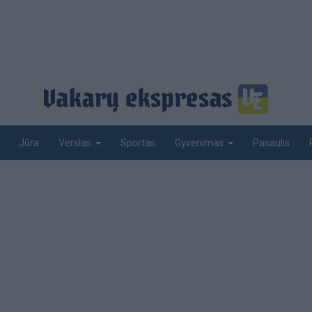
Jūra
Sportas
Pasaulis
Verslas
Gyvenimas