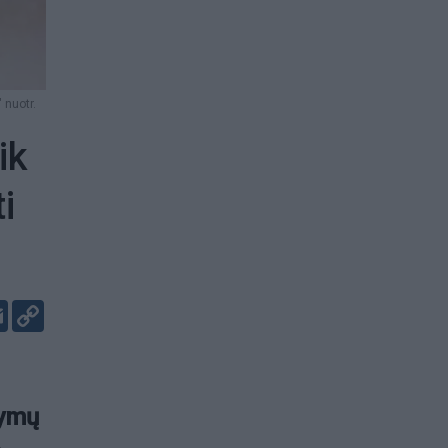
" nuotr.
ik
i
er
kedIn
Email
Copy
Link
dymų