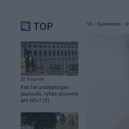
TOP
VE
>
Gyvenimas
>
S
Klaipėda
Kas tas paslaptingas
jaunuolis, rytais stovintis
ant tilto?
(5)