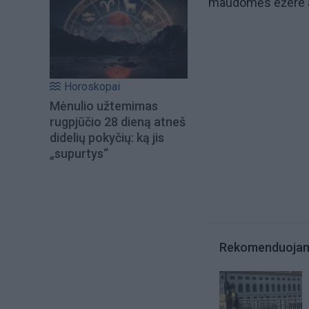
maudomės ežere ar j
Horoskopai
Mėnulio užtemimas
rugpjūčio 28 dieną atneš
didelių pokyčių: ką jis
„supurtys“
Rekomenduoja