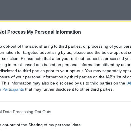
 – stipriai akis veikiantys dirgikliai, kurie gali sukelti
Not Process My Personal Information
gydytojos D. Montvilaitės, šiltuoju metų laiku skrybėlės
ų nereikėtų pamiršti ne tik dėl grožio, bet ir rūpinantis aki
to opt-out of the sale, sharing to third parties, or processing of your per
formation for targeted advertising by us, please use the below opt-out s
jautrina akis ir tai gali padaryti žalos. Saulės spinduliai yra
r selection. Please note that after your opt-out request is processed y
eikti akies paviršių, akies viduje esantį lęšiuką, lygiai taip pa
eing interest-based ads based on personal information utilized by us or
disclosed to third parties prior to your opt-out. You may separately opt-
tinklainę. Ir ši taisyklė galioja tiek vaikams, tiek senjorams
losure of your personal information by third parties on the IAB’s list of
ftalmologė.
. This information may also be disclosed by us to third parties on the
IA
Participants
that may further disclose it to other third parties.
bu nepamiršti, kokį poveikį ji daro, todėl būtina pasirūpin
is. Renkantis akinius svarbu atkreipti dėmesį ne tik į j
l Data Processing Opt Outs
ugą nuo ultravioletinių spindulių. Kiekviename optikos salo
 kaip akiniai saugo nuo ultravioletinių spindulių.
o opt-out of the Sharing of my personal data.