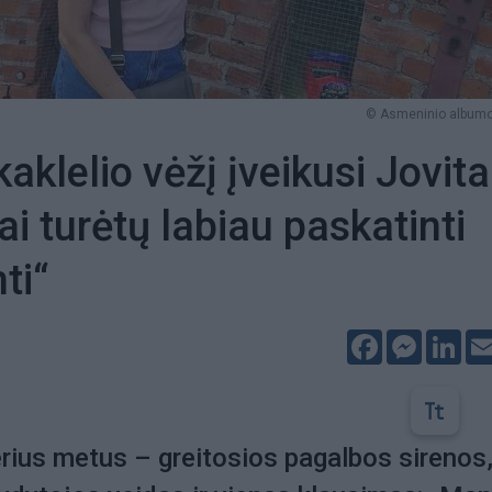
© Asmeninio albumo 
aklelio vėžį įveikusi Jovita
ai turėtų labiau paskatinti
nti“
Facebook
Messeng
Lin
rius metus – greitosios pagalbos sirenos