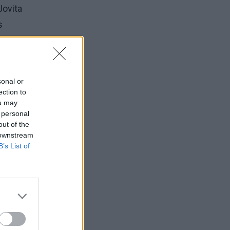
Jovita
s
va.
al
sonal or
ection to
ou may
vimo
 personal
out of the
 downstream
B’s List of