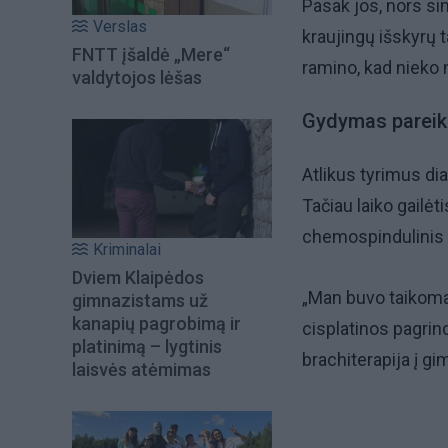
Pasak jos, nors si
Verslas
kraujingų išskyrų t
FNTT įšaldė „Mere“
ramino, kad nieko n
valdytojos lėšas
Gydymas pareika
Atlikus tyrimus di
Tačiau laiko gailė
chemospindulinis g
Kriminalai
Dviem Klaipėdos
„Man buvo taikoma 
gimnazistams už
kanapių pagrobimą ir
cisplatinos pagrind
platinimą – lygtinis
brachiterapija į gi
laisvės atėmimas