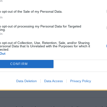
In
o opt-out of the Sale of my Personal Data.
In
to opt-out of processing my Personal Data for Targeted
ing.
In
o opt-out of Collection, Use, Retention, Sale, and/or Sharing
omiausi
ersonal Data that Is Unrelated with the Purposes for which it
lected.
Out
Mirė garsi lietuvių aktorė: „Jos vaidmenys išliks Lietuv
teatro istorijoje“
CONFIRM
Aiškiaregės pranašystė: numatė katastrofišką karo
Data Deletion
Data Access
Privacy Policy
pabaigą Ukrainoje