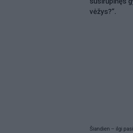
susirūpinęs g
vėžys?“.
Šiandien – ilgi pas