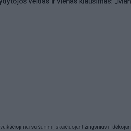
ydytojos veidas ir vienas klausimas: „Man
ivaikščiojimai su šunimi, skaičiuojant žingsnius ir dėkojan