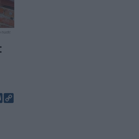
nuotr.
:
er
kedIn
Email
Copy
Link
,