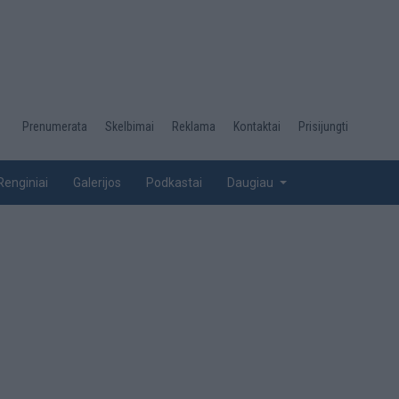
Desktop
Prenumerata
Skelbimai
Reklama
Kontaktai
Prisijungti
menu
top
Renginiai
Galerijos
Podkastai
Daugiau