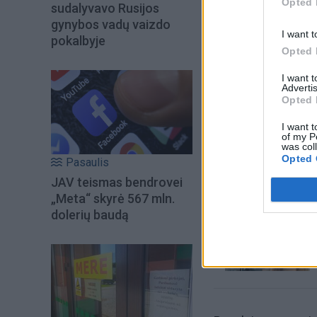
Opted 
sudalyvavo Rusijos
gynybos vadų vaizdo
I want t
pokalbyje
Opted 
I want 
Advertis
Opted 
I want t
Šiuo metu skait
of my P
was col
Opted 
Pasaulis
JAV teismas bendrovei
„Meta“ skyrė 567 mln.
dolerių baudą