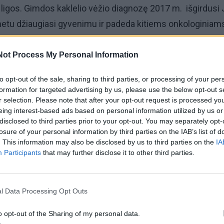
 ligos. Gimdos kaklelio vėžio diagnozę 2017 m. išgirdusi 
etu džiaugiasi gyvenimu ir padeda kitiems onkologiniam
s neslepia – kelionė iki šio gyvenimo taško nebuvo leng
Not Process My Personal Information
šauni pacientė, kuri nuolat tikrindavosi savo sveikatą pag
to opt-out of the sale, sharing to third parties, or processing of your per
ramas.
formation for targeted advertising by us, please use the below opt-out s
r selection. Please note that after your opt-out request is processed y
ą greitosios pagalbos automobiliu dėl nevaldomo krauja
eing interest-based ads based on personal information utilized by us or
disclosed to third parties prior to your opt-out. You may separately opt-
 Klaipėdos Respublikinės ligoninės priėmimo skyrių“, –
losure of your personal information by third parties on the IAB’s list of
vienė.
. This information may also be disclosed by us to third parties on the
IA
Participants
that may further disclose it to other third parties.
l Data Processing Opt Outs
o opt-out of the Sharing of my personal data.