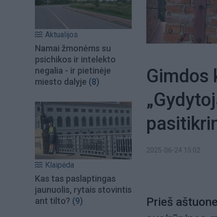
Aktualijos
Namai žmonėms su
psichikos ir intelekto
Gimdos k
negalia - ir pietinėje
miesto dalyje
(8)
„Gydytoj
pasitikri
2025-06-24 15:02
Klaipėda
Kas tas paslaptingas
jaunuolis, rytais stovintis
Prieš aštuone
ant tilto?
(9)