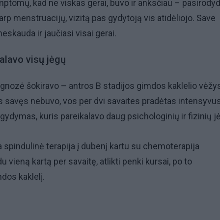
mptomų, kad ne viskas gerai, buvo ir anksčiau – pasirody
arp menstruacijų, vizitą pas gydytoją vis atidėliojo. Save
eskauda ir jaučiasi visai gerai.
lavo visų jėgų
agnozė šokiravo – antros B stadijos gimdos kaklelio vėžy
tis savęs nebuvo, vos per dvi savaites pradėtas intensyvu
ydymas, kuris pareikalavo daug psichologinių ir fizinių j
spindulinė terapija į dubenį kartu su chemoterapija
u vieną kartą per savaitę, atlikti penki kursai, po to
mdos kaklelį.