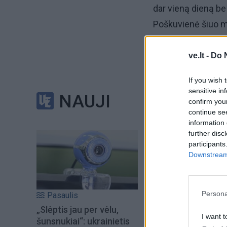
dar vieną dieną be
Poškuvienė šiuo m
pacientams. Moteri
ve.lt -
Do 
„Tikrai nebuvau ta 
If you wish 
prevencines prog
sensitive in
NAUJI
confirm you
Kol 2017 metų kov
continue se
information 
buvau pristatyta į
further disc
pasakoja J. Pošku
participants
Downstream 
Persona
Pasaulis
„Slėptis jau per vėlu,
I want t
šunsnukiai“: ukrainietis