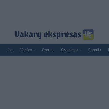
Jūra
Sportas
Pasaulis
Verslas
Gyvenimas