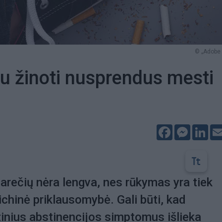
© „Adobe 
u žinoti nusprendus mesti
Facebook
Messeng
Lin
garečių nėra lengva, nes rūkymas yra tiek
sichinė priklausomybė. Gali būti, kad
zinius abstinencijos simptomus išlieka