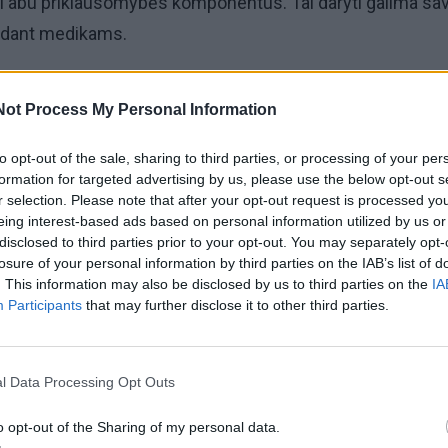
ti abu priklausomybės komponentus. Tai daryti galima sa
edant medikams.
ik viena medalio pusė
Not Process My Personal Information
a, sukelianti priklausomybę rūkymui – tai nikotinas, kuri
to opt-out of the sale, sharing to third parties, or processing of your per
galo sudedamoji dalis. Nors nikotinas sukelia priklausomy
formation for targeted advertising by us, please use the below opt-out s
r selection. Please note that after your opt-out request is processed y
es bei kraujagyslių ligų riziką,
priešingai populiariam įsitiki
eing interest-based ads based on personal information utilized by us or
inas su onkologinėmis ligomis. Tą patvirtina ir Nacionalin
disclosed to third parties prior to your opt-out. You may separately opt-
losure of your personal information by third parties on the IAB’s list of
. This information may also be disclosed by us to third parties on the
IA
Participants
that may further disclose it to other third parties.
l Data Processing Opt Outs
o opt-out of the Sharing of my personal data.