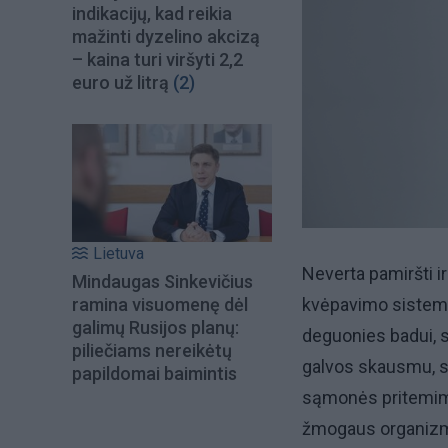
indikacijų, kad reikia
mažinti dyzelino akcizą
– kaina turi viršyti 2,2
euro už litrą
(2)
Lietuva
Neverta pamiršti i
Mindaugas Sinkevičius
ramina visuomenę dėl
kvėpavimo sistemą 
galimų Rusijos planų:
deguonies badui, su
piliečiams nereikėtų
galvos skausmu, s
papildomai baimintis
sąmonės pritemimu 
žmogaus organizm