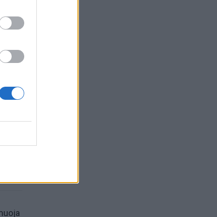
ieną
rmuoja