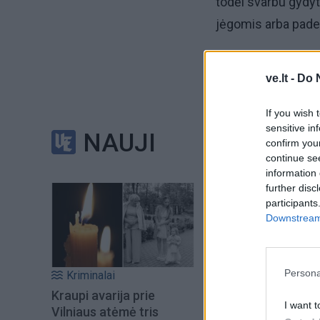
todėl svarbu gydy
jėgomis arba pad
Priklausomybė – t
ve.lt -
Do 
Pagrindinė medžiag
If you wish 
natūrali tabako au
sensitive in
NAUJI
confirm you
gali padidinti širdi
continue se
nikotinas nėra siet
information 
further disc
Vėžio Institutas.
participants
Downstream 
Persona
Kriminalai
Kraupi avarija prie
I want t
Vilniaus atėmė tris