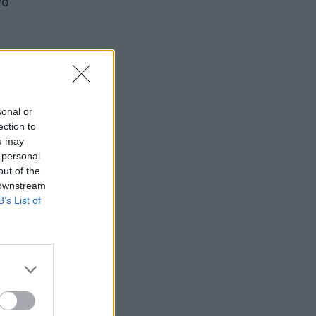
vo
s yra
sonal or
bę,
ection to
ou may
nimui,
 personal
is
out of the
 downstream
B’s List of