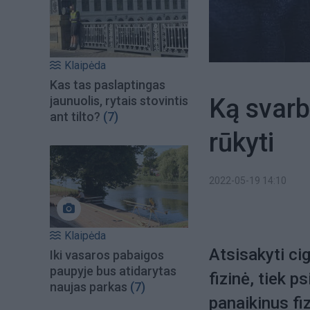
Klaipėda
Kas tas paslaptingas
Ką svarb
jaunuolis, rytais stovintis
ant tilto?
(7)
rūkyti
2022-05-19 14:10
Klaipėda
Atsisakyti ci
Iki vasaros pabaigos
paupyje bus atidarytas
fizinė, tiek p
naujas parkas
(7)
panaikinus fi