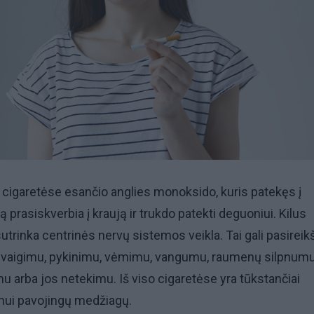
r cigaretėse esančio anglies monoksido, kuris patekęs į
prasiskverbia į kraują ir trukdo patekti deguoniui. Kilus
trinka centrinės nervų sistemos veikla. Tai gali pasireikš
vaigimu, pykinimu, vėmimu, vangumu, raumenų silpnumu
arba jos netekimu. Iš viso cigaretėse yra tūkstančiai
ui pavojingų medžiagų.