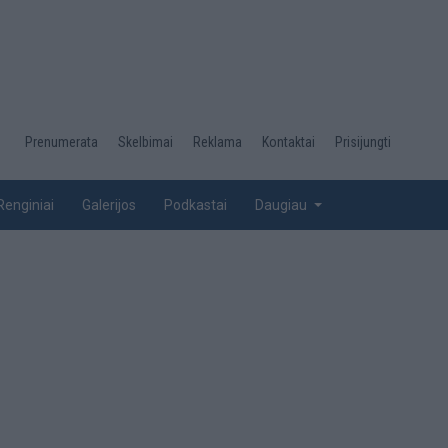
Desktop
Prenumerata
Skelbimai
Reklama
Kontaktai
Prisijungti
menu
top
Renginiai
Galerijos
Podkastai
Daugiau