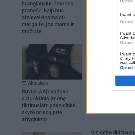
Opted 
brangiausius žmones:
pranešė, kaip bus
I want t
atsisveikinama su
Opted 
mergaite, jos mama ir
močiute
I want 
Advertis
Opted 
Šiuo metu skait
I want t
of my P
was col
Opted 
Aktualijos
Buvusi AAD vadovė
sutuoktinio įmonę
tikrinusiam pavaldiniui
skyrė priedą prie
atlyginimo
Vis dėlto didžiau