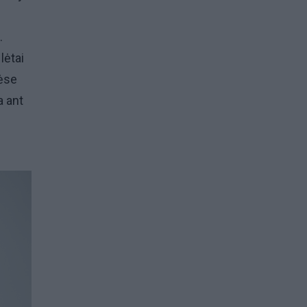
.
lėtai
tėse
a ant