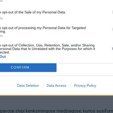
In
o opt-out of the Sale of my Personal Data.
In
to opt-out of processing my Personal Data for Targeted
ing.
In
omiausi
o opt-out of Collection, Use, Retention, Sale, and/or Sharing
ersonal Data that Is Unrelated with the Purposes for which it
lected.
Aiškiaregės pranašystė: numatė katastrofišką karo
Out
pabaigą Ukrainoje
CONFIRM
Plaukai mažiau riebaluosis: į šampūną tereikia įberti v
ingredientą
Data Deletion
Data Access
Privacy Policy
si pavojai slypi kenksmingose medžiagose, kurios susifo