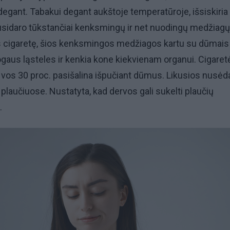
gant. Tabakui degant aukštoje temperatūroje, išsiskiria
usidaro tūkstančiai kenksmingų ir net nuodingų medžiagų
s cigaretę, šios kenksmingos medžiagos kartu su dūmais 
gaus ląsteles ir kenkia kone kiekvienam organui. Cigare
 vos 30 proc. pasišalina išpučiant dūmus. Likusios nusėd
 plaučiuose. Nustatyta, kad dervos gali sukelti plaučių
.