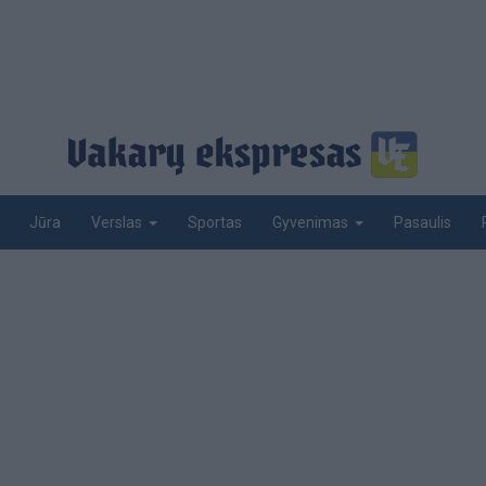
Jūra
Sportas
Pasaulis
Verslas
Gyvenimas