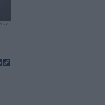
Stock“
er
kedIn
Email
Copy
Link