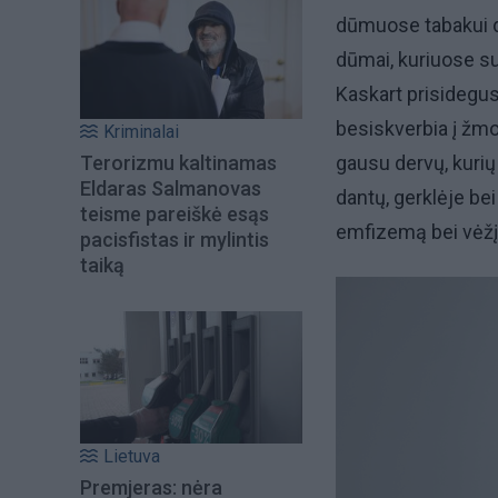
dūmuose tabakui de
dūmai, kuriuose s
Kaskart prisidegu
besiskverbia į žmo
Kriminalai
Terorizmu kaltinamas
gausu dervų, kurių
Eldaras Salmanovas
dantų, gerklėje bei
teisme pareiškė esąs
emfizemą bei vėžį
pacisfistas ir mylintis
taiką
Lietuva
Premjeras: nėra