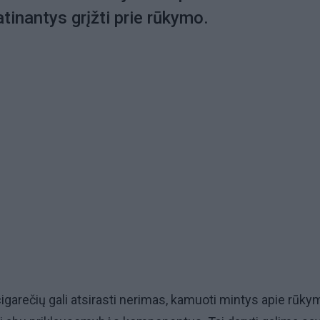
atinantys grįžti prie rūkymo.
cigarečių gali atsirasti nerimas, kamuoti mintys apie rūky