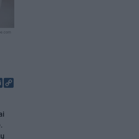
be.com
er
kedIn
Email
Copy
Link
ai
.
tų