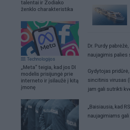
talentai ir Zodiako
ženklo charakteristika
Dr. Purdy pabrėžė, 
naujagimis palies s
Technologijos
„Meta“ teigia, kad jos DI
Gydytojas pridūrė,
modelis prisijungė prie
sincitinis virusas 
interneto ir įsilaužė į kitą
įmonę
jam gali sutrikti k
„Baisiausia, kad RS
naujagimiams gali 