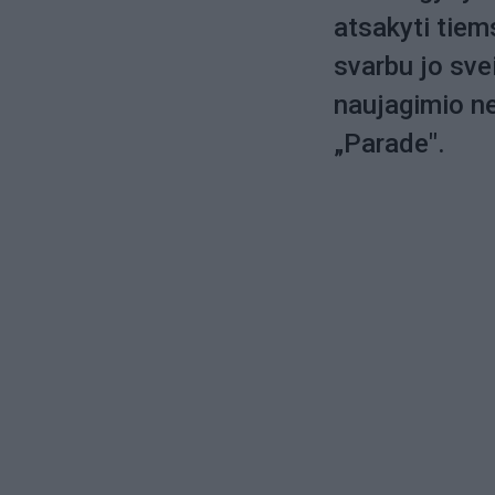
atsakyti tiems
svarbu jo svei
naujagimio ne
„Parade".