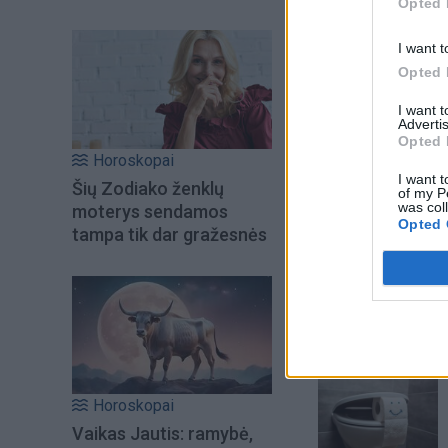
Opted 
I want t
Opted 
I want 
Advertis
Opted 
Horoskopai
I want t
Šių Zodiako ženklų
of my P
was col
moterys sendamos
Opted 
tampa tik dar gražesnės
Šiuo metu skait
Horoskopai
Vaikas Jautis: ramybė,