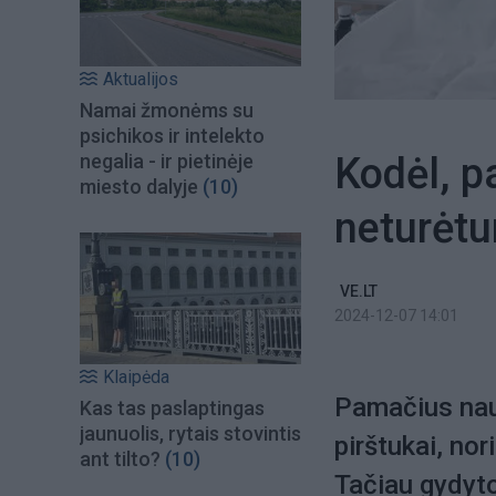
Aktualijos
Namai žmonėms su
psichikos ir intelekto
Kodėl, p
negalia - ir pietinėje
miesto dalyje
(10)
neturėtu
VE.LT
2024-12-07 14:01
Klaipėda
Pamačius nauj
Kas tas paslaptingas
jaunuolis, rytais stovintis
pirštukai, nor
ant tilto?
(10)
Tačiau gydyto