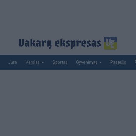
Jūra
Sportas
Pasaulis
Verslas
Gyvenimas