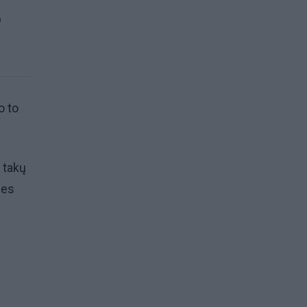
p
o to
 takų
nes