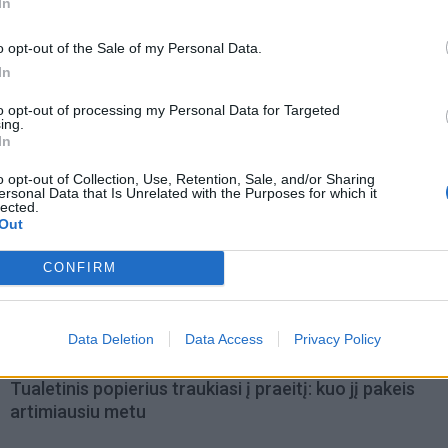
In
o opt-out of the Sale of my Personal Data.
In
to opt-out of processing my Personal Data for Targeted
ing.
In
o opt-out of Collection, Use, Retention, Sale, and/or Sharing
ersonal Data that Is Unrelated with the Purposes for which it
lected.
Out
CONFIRM
Data Deletion
Data Access
Privacy Policy
omiausi
Tualetinis popierius traukiasi į praeitį: kuo jį pakeis
artimiausiu metu