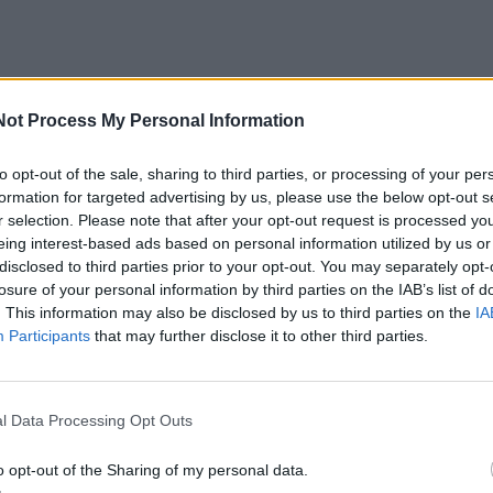
iniai pavojingi naujagimiui?
Not Process My Personal Information
mas kelia pavojų dėl to, kad naujagimio imuninė sistema
to opt-out of the sale, sharing to third parties, or processing of your per
iusi.
formation for targeted advertising by us, please use the below opt-out s
r selection. Please note that after your opt-out request is processed y
eing interest-based ads based on personal information utilized by us or
u infekcijomis taip, kaip vaikai ir suaugusieji. Vaikai ir
disclosed to third parties prior to your opt-out. You may separately opt-
ovoti su infekcija, o bučiuodami naujagimį virusą perduod
losure of your personal information by third parties on the IAB’s list of
. This information may also be disclosed by us to third parties on the
IA
 gali būti sunkiau su juo kovoti“, - aiškino sertifikuota še
Participants
that may further disclose it to other third parties.
a daktarė Laura Purdy.
 jei manote, kad nesergate, vis tiek yra rizika susirgti, to
l Data Processing Opt Outs
duota jūsų naujagimiui. Tačiau naujagimio bučiavimas nėra
o opt-out of the Sharing of my personal data.
ėtimo būdas.