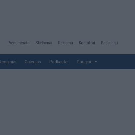
Desktop
Prenumerata
Skelbimai
Reklama
Kontaktai
Prisijungti
menu
top
Renginiai
Galerijos
Podkastai
Daugiau