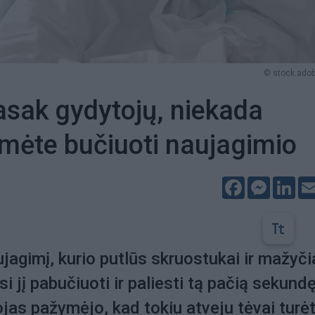
© stock.ado
asak gydytojų, niekada
mėte bučiuoti naujagimio
Facebook
Messeng
Lin
agimį, kurio putlūs skruostukai ir mažyči
isi jį pabučiuoti ir paliesti tą pačią sekundę
jas pažymėjo, kad tokiu atveju tėvai turė