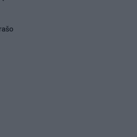
i
rašo