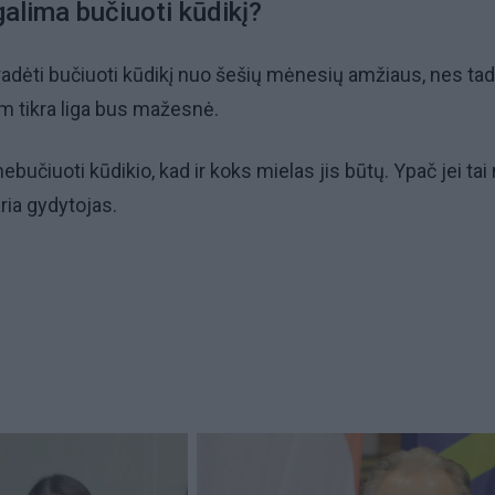
galima bučiuoti kūdikį?
pradėti bučiuoti kūdikį nuo šešių mėnesių amžiaus, nes ta
am tikra liga bus mažesnė.
nebučiuoti kūdikio, kad ir koks mielas jis būtų. Ypač jei tai
aria gydytojas.