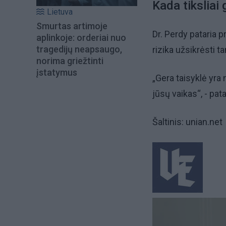
Kada tiksliai 
Lietuva
Smurtas artimoje
Dr. Perdy pataria 
aplinkoje: orderiai nuo
tragedijų neapsaugo,
rizika užsikrėsti t
norima griežtinti
įstatymus
„Gera taisyklė yra 
jūsų vaikas“, - pat
Šaltinis: unian.net