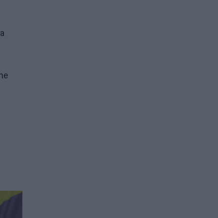
da
 ne