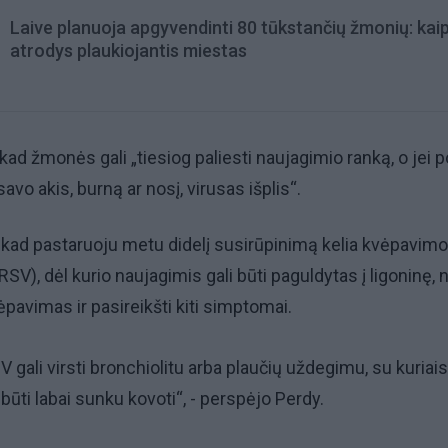
Laive planuoja apgyvendinti 80 tūkstančių žmonių: kai
atrodys plaukiojantis miestas
kad žmonės gali „tiesiog paliesti naujagimio ranką, o jei p
avo akis, burną ar nosį, virusas išplis“.
 kad pastaruoju metu didelį susirūpinimą kelia kvėpavimo
(RSV), dėl kurio naujagimis gali būti paguldytas į ligoninę, 
vėpavimas ir pasireikšti kiti simptomai.
V gali virsti bronchiolitu arba plaučių uždegimu, su kuriais
būti labai sunku kovoti“, - perspėjo Perdy.