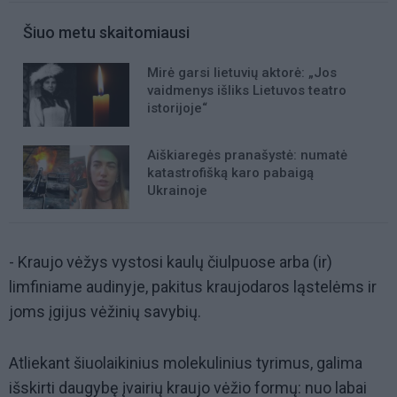
Šiuo metu skaitomiausi
Mirė garsi lietuvių aktorė: „Jos
vaidmenys išliks Lietuvos teatro
istorijoje“
Aiškiaregės pranašystė: numatė
katastrofišką karo pabaigą
Ukrainoje
- Kraujo vėžys vystosi kaulų čiulpuose arba (ir)
limfiniame audinyje, pakitus kraujodaros ląstelėms ir
joms įgijus vėžinių savybių.
Atliekant šiuolaikinius molekulinius tyrimus, galima
išskirti daugybę įvairių kraujo vėžio formų: nuo labai