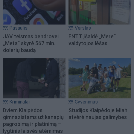
Pasaulis
Verslas
JAV teismas bendrovei
FNTT įšaldė „Mere“
„Meta“ skyrė 567 mln.
valdytojos lėšas
dolerių baudą
Kriminalai
Gyvenimas
Dviem Klaipėdos
Studijos Klaipėdoje Miah
gimnazistams už kanapių
atvėrė naujas galimybes
pagrobimą ir platinimą –
lygtinis laisvės atėmimas