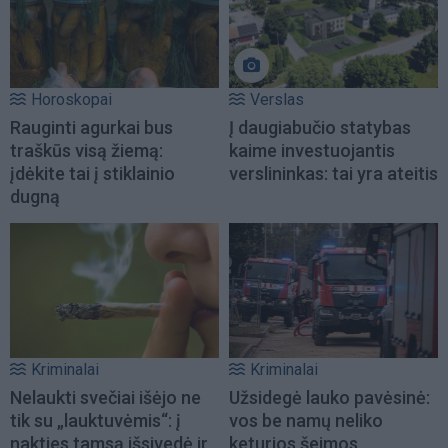
Horoskopai
Verslas
Rauginti agurkai bus
Į daugiabučio statybas
traškūs visą žiemą:
kaime investuojantis
įdėkite tai į stiklainio
verslininkas: tai yra ateitis
dugną
Kriminalai
Kriminalai
Nelaukti svečiai išėjo ne
Užsidegė lauko pavėsinė:
tik su „lauktuvėmis“: į
vos be namų neliko
nakties tamsą išsivedė ir
keturios šeimos