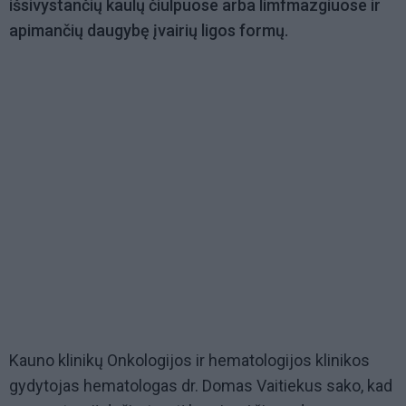
išsivystančių kaulų čiulpuose arba limfmazgiuose ir
apimančių daugybę įvairių ligos formų.
Kauno klinikų Onkologijos ir hematologijos klinikos
gydytojas hematologas dr. Domas Vaitiekus sako, kad