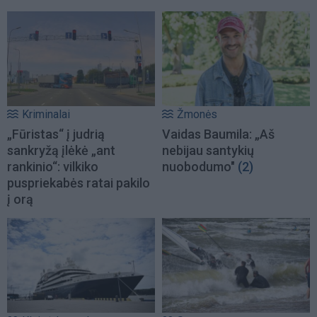
Kriminalai
Žmonės
„Fūristas“ į judrią
Vaidas Baumila: „Aš
sankryžą įlėkė „ant
nebijau santykių
rankinio“: vilkiko
nuobodumo"
(2)
puspriekabės ratai pakilo
į orą