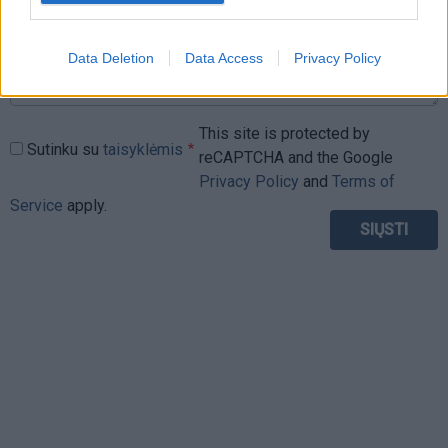
Data Deletion
Data Access
Privacy Policy
This site is protected by
Sutinku su
taisyklėmis
reCAPTCHA and the Google
Privacy Policy
and
Terms of
Service
apply.