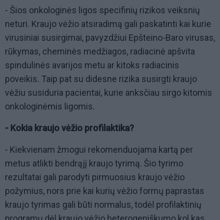
- Šios onkologinės ligos specifinių rizikos veiksnių
neturi. Kraujo vėžio atsiradimą gali paskatinti kai kurie
virusiniai susirgimai, pavyzdžiui Epšteino-Baro virusas,
rūkymas, cheminės medžiagos, radiacinė apšvita
spindulinės avarijos metu ar kitoks radiacinis
poveikis. Taip pat su didesne rizika susirgti kraujo
vėžiu susiduria pacientai, kurie anksčiau sirgo kitomis
onkologinėmis ligomis.
- Kokia kraujo vėžio profilaktika?
- Kiekvienam žmogui rekomenduojama kartą per
metus atlikti bendrąjį kraujo tyrimą. Šio tyrimo
rezultatai gali parodyti pirmuosius kraujo vėžio
požymius, nors prie kai kurių vėžio formų paprastas
kraujo tyrimas gali būti normalus, todėl profilaktinių
programų dėl kraujo vėžio heterogeniškumo kol kas