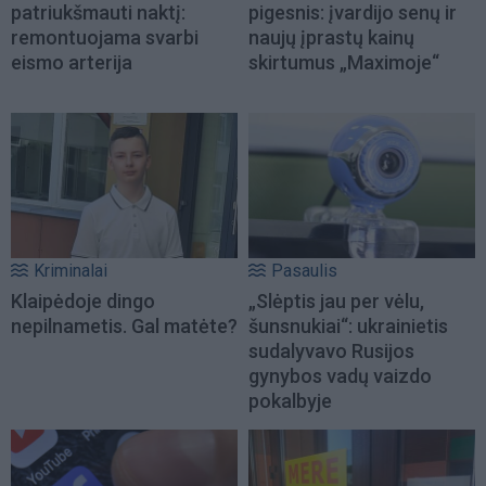
patriukšmauti naktį:
pigesnis: įvardijo senų ir
remontuojama svarbi
naujų įprastų kainų
eismo arterija
skirtumus „Maximoje“
Kriminalai
Pasaulis
Klaipėdoje dingo
„Slėptis jau per vėlu,
nepilnametis. Gal matėte?
šunsnukiai“: ukrainietis
sudalyvavo Rusijos
gynybos vadų vaizdo
pokalbyje