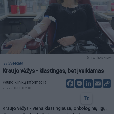
© EPA-Eltos nuotr.
Sveikata
Kraujo vėžys - klastingas, bet įveikiamas
Facebook
Messenger
LinkedIn
Email
C
Kauno klinikų informacija
L
2022-10-08 07:30
Kraujo vėžys - viena klastingiausių onkologinių ligų,