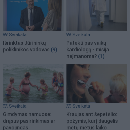
Sveikata
Sveikata
Išrinktas Jūrininkų
Patekti pas vaikų
poliklinikos vadovas
(9)
kardiologą - misija
neįmanoma?
(1)
Sveikata
Sveikata
Gimdymas namuose:
Kraujas ant šepetėlio:
drąsus pasirinkimas ar
požymis, kurį daugelis
pavojingas
metų metus laiko