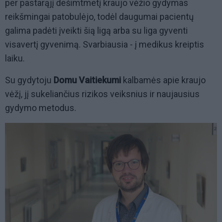
per pastarąjį dešimtmetį kraujo vėžio gydymas
reikšmingai patobulėjo, todėl daugumai pacientų
galima padėti įveikti šią ligą arba su liga gyventi
visavertį gyvenimą. Svarbiausia - į medikus kreiptis
laiku.
Su gydytoju
Domu Vaitiekumi
kalbamės apie kraujo
vėžį, jį sukeliančius rizikos veiksnius ir naujausius
gydymo metodus.