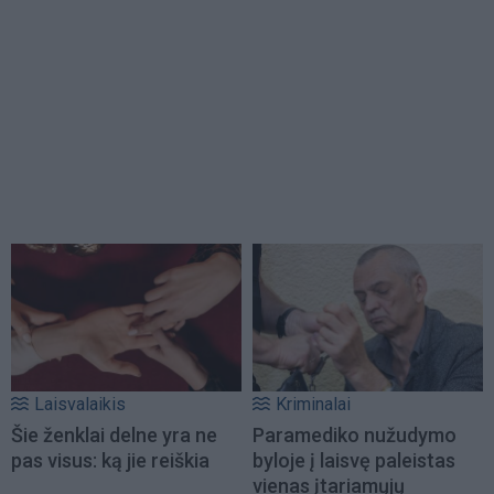
Laisvalaikis
Kriminalai
Šie ženklai delne yra ne
Paramediko nužudymo
pas visus: ką jie reiškia
byloje į laisvę paleistas
vienas įtariamųjų