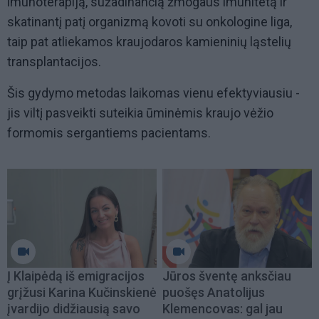
imunoterapiją, sužadinančią žmogaus imunitetą ir
skatinantį patį organizmą kovoti su onkologine liga,
taip pat atliekamos kraujodaros kamieninių ląstelių
transplantacijos.
Šis gydymo metodas laikomas vienu efektyviausiu -
jis viltį pasveikti suteikia ūminėmis kraujo vėžio
formomis sergantiems pacientams.
Į Klaipėdą iš emigracijos
Jūros šventę anksčiau
grįžusi Karina Kučinskienė
puošęs Anatolijus
įvardijo didžiausią savo
Klemencovas: gal jau