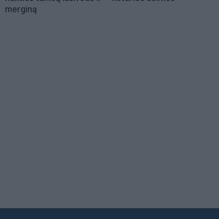
merginą
Load
More