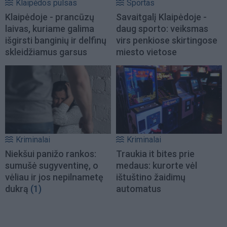
Klaipėdos pulsas
Sportas
Klaipėdoje - prancūzų
Savaitgalį Klaipėdoje -
laivas, kuriame galima
daug sporto: veiksmas
išgirsti banginių ir delfinų
virs penkiose skirtingose
skleidžiamus garsus
miesto vietose
Kriminalai
Kriminalai
Niekšui panižo rankos:
Traukia it bites prie
sumušė sugyventinę, o
medaus: kurorte vėl
vėliau ir jos nepilnametę
ištuštino žaidimų
dukrą
(1)
automatus