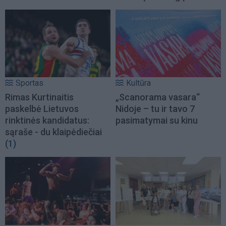
Sportas
Kultūra
Rimas Kurtinaitis
„Scanorama vasara“
paskelbė Lietuvos
Nidoje – tu ir tavo 7
rinktinės kandidatus:
pasimatymai su kinu
sąraše - du klaipėdiečiai
(1)