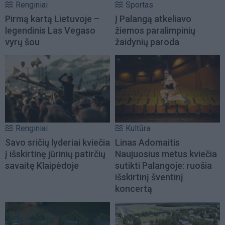
Renginiai
Sportas
Pirmą kartą Lietuvoje –
Į Palangą atkeliavo
legendinis Las Vegaso
žiemos paralimpinių
vyrų šou
žaidynių paroda
Renginiai
Kultūra
Savo sričių lyderiai kviečia
Linas Adomaitis
į išskirtinę jūrinių patirčių
Naujuosius metus kviečia
savaitę Klaipėdoje
sutikti Palangoje: ruošia
išskirtinį šventinį
koncertą