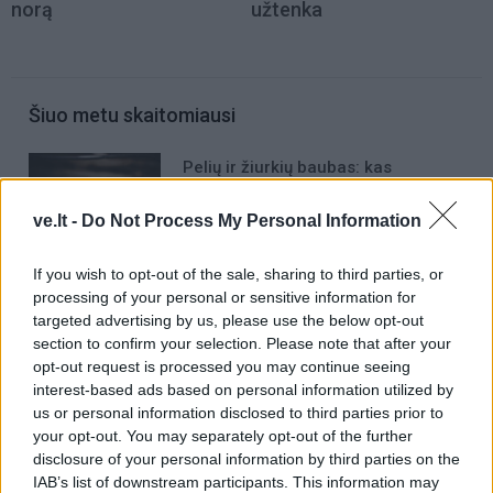
norą
užtenka
Šiuo metu skaitomiausi
Pelių ir žiurkių baubas: kas
graužikus gąsdina labiau nei
nuodai
ve.lt -
Do Not Process My Personal Information
Kaip atjauninti įvaizdį artėjant prie
If you wish to opt-out of the sale, sharing to third parties, or
60-ies: 10 kirpimų, kurie vizualiai
processing of your personal or sensitive information for
jaunina
targeted advertising by us, please use the below opt-out
section to confirm your selection. Please note that after your
Taro kortų horoskopas rugpjūčio 7
opt-out request is processed you may continue seeing
dienai: Vandeniams – pasirinkimas,
interest-based ads based on personal information utilized by
Dvyniams – pagreitis
us or personal information disclosed to third parties prior to
your opt-out. You may separately opt-out of the further
disclosure of your personal information by third parties on the
IAB’s list of downstream participants. This information may