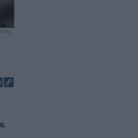
© KUL
er
kedIn
Email
Copy
Link
ą,