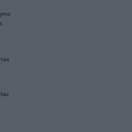
ydymo
s,
kamas
liau