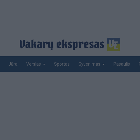
Jūra
Sportas
Pasaulis
Verslas
Gyvenimas