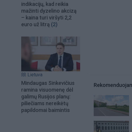
indikacijų, kad reikia
mažinti dyzelino akcizą
– kaina turi viršyti 2,2
euro už litrą
(2)
Lietuva
Mindaugas Sinkevičius
Rekomenduoja
ramina visuomenę dėl
galimų Rusijos planų:
piliečiams nereikėtų
papildomai baimintis