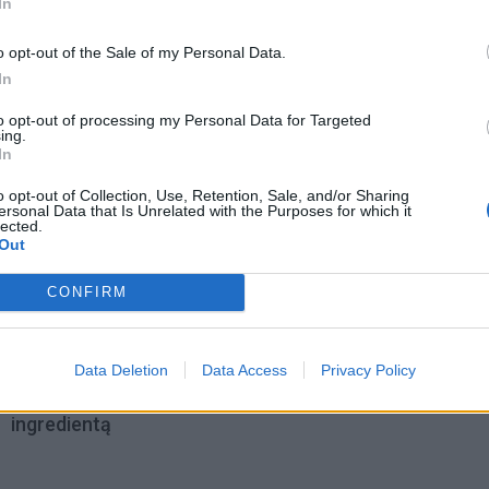
In
o opt-out of the Sale of my Personal Data.
In
to opt-out of processing my Personal Data for Targeted
ing.
In
o opt-out of Collection, Use, Retention, Sale, and/or Sharing
ersonal Data that Is Unrelated with the Purposes for which it
lected.
Out
omiausi
CONFIRM
Aiškiaregės pranašystė: numatė katastrofišką karo
pabaigą Ukrainoje
Data Deletion
Data Access
Privacy Policy
Plaukai mažiau riebaluosis: į šampūną tereikia įberti v
ingredientą