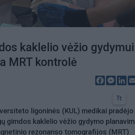
os kaklelio vėžio gydymui
ta MRT kontrolė
Facebook
Messeng
Lin
versiteto ligoninės (KUL) medikai pradėjo
gų gimdos kaklelio vėžio gydymo planavim
gnetinio rezonanso tomografijos (MRT)