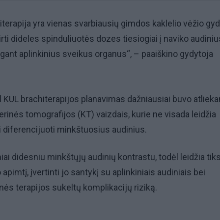
hiterapija yra vienas svarbiausių gimdos kaklelio vėžio g
kirti dideles spinduliuotės dozes tiesiogiai į naviko audiniu
ant aplinkinius sveikus organus“, – paaiškino gydytoja
iol KUL brachiterapijos planavimas dažniausiai buvo atlie
rinės tomografijos (KT) vaizdais, kurie ne visada leidžia
i diferencijuoti minkštuosius audinius.
i didesniu minkštųjų audinių kontrastu, todėl leidžia tiks
 apimtį, įvertinti jo santykį su aplinkiniais audiniais bei
nės terapijos sukeltų komplikacijų riziką.