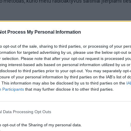
metodas, kurio metu radioaktyvūs šaltiniai įterpiami tiesi
ndimas leidžia itin tiksliai suplanuoti procedūrą ir
Not Process My Personal Information
ymą kiekvienai pacientei.
to opt-out of the sale, sharing to third parties, or processing of your per
rapijos centro laikinosios vadovės Rasos Dagienės, MRT
formation for targeted advertising by us, please use the below opt-out s
r selection. Please note that after your opt-out request is processed y
as yra auksinis standartas gydant lokaliai išplitusį gimdo
eing interest-based ads based on personal information utilized by us or
disclosed to third parties prior to your opt-out. You may separately opt-
losure of your personal information by third parties on the IAB’s list of
. This information may also be disclosed by us to third parties on the
IA
ngsnis diegiant modernias technologijas ir gerinant
Participants
that may further disclose it to other third parties.
nčių gydymo kokybę Vakarų Lietuvoje.
l Data Processing Opt Outs
o opt-out of the Sharing of my personal data.