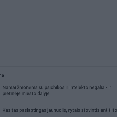
me
Namai žmonėms su psichikos ir intelekto negalia - ir
pietinėje miesto dalyje
Kas tas paslaptingas jaunuolis, rytais stovintis ant tilt