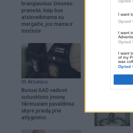
Opted 
brangiausius žmones:
pranešė, kaip bus
I want t
atsisveikinama su
Opted 
mergaite, jos mama ir
močiute
I want 
Advertis
Opted 
I want t
of my P
was col
Opted 
Šiuo metu skait
Aktualijos
Buvusi AAD vadovė
sutuoktinio įmonę
tikrinusiam pavaldiniui
skyrė priedą prie
atlyginimo