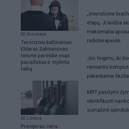
„Intersticinė brac
etapų. Ji leidžia s
maksimaliai apsaug
Kriminalai
radioterapeutė.
Terorizmu kaltinamas
Eldaras Salmanovas
teisme pareiškė esąs
Jos teigimu, iki š
pacisfistas ir mylintis
remiantis kompiute
taiką
pakankamai tikslia
MRT pasižymi žymia
identifikuoti naviko
sumažinti spinduli
Lietuva
Premjeras: nėra