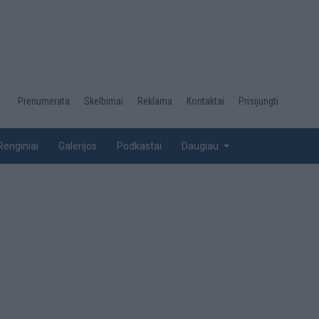
Desktop
Prenumerata
Skelbimai
Reklama
Kontaktai
Prisijungti
menu
top
Renginiai
Galerijos
Podkastai
Daugiau