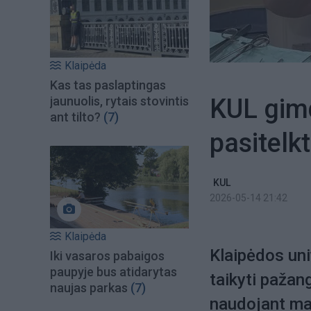
Klaipėda
Kas tas paslaptingas
KUL gimd
jaunuolis, rytais stovintis
ant tilto?
(7)
pasitelk
KUL
2026-05-14 21:42
Klaipėda
Klaipėdos uni
Iki vasaros pabaigos
paupyje bus atidarytas
taikyti pažan
naujas parkas
(7)
naudojant ma