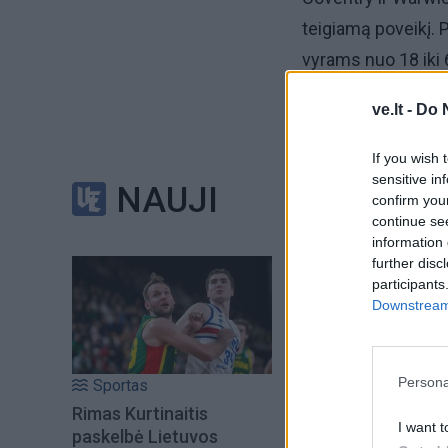
teigiamą poveikį. 
vyrams nuo 18 iki
kiekio išaugimas, 
ve.lt -
Do 
Specialistų teigimu
If you wish 
hormoninę funkciją,
sensitive in
NAUJI
confirm you
daug omega3, tači
continue se
information 
Daktarė Natesh paž
further disc
participants
GLP1 preparatai gal
Downstream 
neigiamai veikia 
Ekspertai pabrėžia,
Persona
Sportas
masės indeksą. Tod
Rimas Kurtinaitis
I want t
paskelbė Lietuvos
Taip pat pažymima,