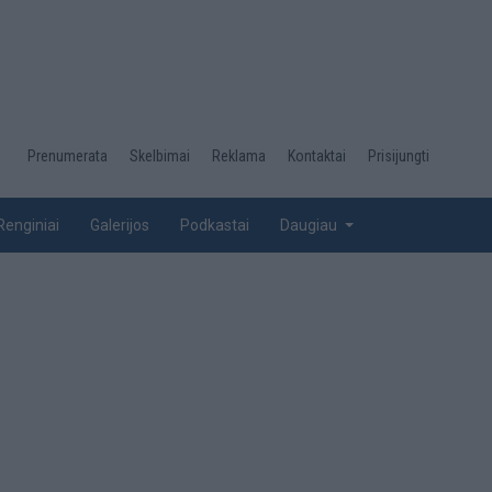
Desktop
Prenumerata
Skelbimai
Reklama
Kontaktai
Prisijungti
menu
top
Renginiai
Galerijos
Podkastai
Daugiau