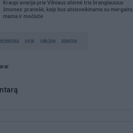
Kraupi avarija prie Vilniaus atėmė tris brangiausius
žmones: pranešė, kaip bus atsisveikinama su mergaite,
mama ir močiute
ieknėjimas
vyrai
vakcina
sperma
rai
ntarą