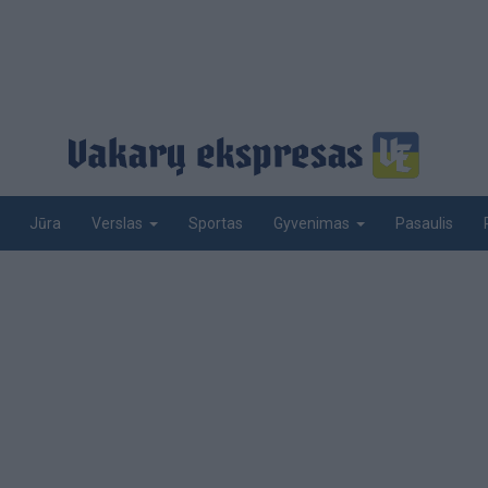
Jūra
Sportas
Pasaulis
Verslas
Gyvenimas