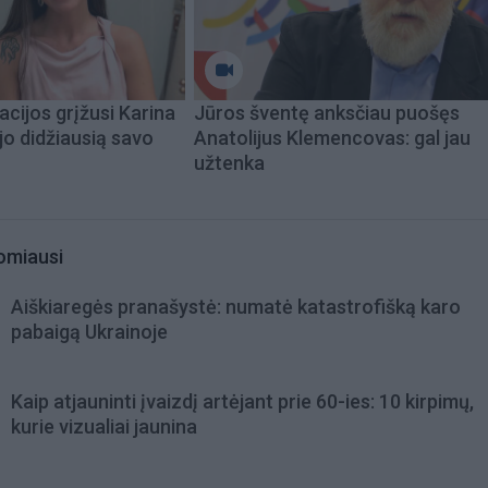
acijos grįžusi Karina
Jūros šventę anksčiau puošęs
jo didžiausią savo
Anatolijus Klemencovas: gal jau
užtenka
omiausi
Aiškiaregės pranašystė: numatė katastrofišką karo
pabaigą Ukrainoje
Kaip atjauninti įvaizdį artėjant prie 60-ies: 10 kirpimų,
kurie vizualiai jaunina