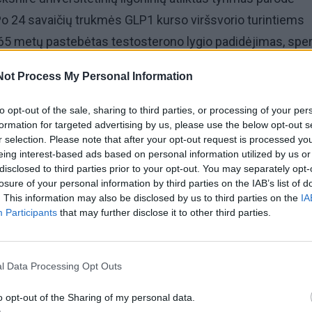
Po 24 savaičių trukmės GLP1 kurso viršsvorio turintiems
 65 metų pastebėtas testosterono lygio padidėjimas, sp
taip pat pagerėjo spermos dydis ir forma.
Not Process My Personal Information
, svorio kritimas, kurį padeda pasiekti šie preparatai, pag
to opt-out of the sale, sharing to third parties, or processing of your per
 įskaitant testosterono lygį. Graikiniai riešutai taip pat tur
formation for targeted advertising by us, please use the below opt-out s
r selection. Please note that after your opt-out request is processed y
au būtent GLP1 agonistai demonstruoja tokį poveikį.
eing interest-based ads based on personal information utilized by us or
disclosed to third parties prior to your opt-out. You may separately opt-
ymėjo, kad jei tolimesni tyrimai patvirtins šiuos duomen
losure of your personal information by third parties on the IAB’s list of
. This information may also be disclosed by us to third parties on the
IA
i tapti alternatyva pakaitinei testosterono terapijai, kuri k
Participants
that may further disclose it to other third parties.
spermos gamybą.
 kad tyrimas buvo atliktas tik su vyrais, turinčiais didelį k
l Data Processing Opt Outs
ėl platesnei populiacijai poveikis gali būti mažiau išreikš
o opt-out of the Sharing of my personal data.
 kad staigus svorio kritimas pats savaime gali turėti įtak