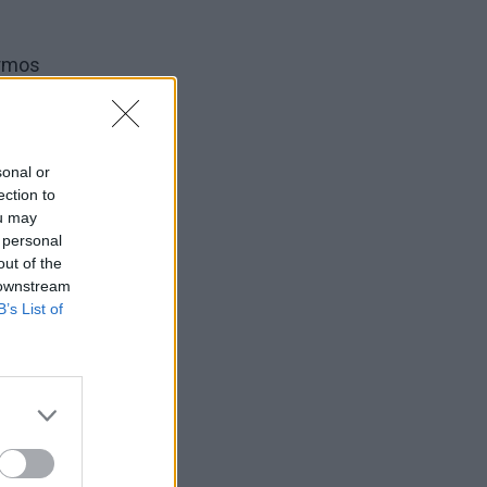
ermos
erina
sonal or
i
ection to
ou may
 personal
out of the
is,
 downstream
B’s List of
artais
ūno
tas.
os