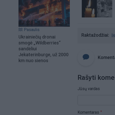
Pasaulis
Raktažodžiai
l
Ukrainiečių dronai
smogė „Wildberries“
sandėliui
Jekaterinburge, už 2000
Komenta
km nuo sienos
Rašyti kome
Jūsų vardas
Komentaras