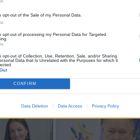
In
reikalingi papildomi tyrimai, kad būtų tiksliai suprasti visi
o opt-out of the Sale of my Personal Data.
In
to opt-out of processing my Personal Data for Targeted
knėjimo injekcijos gali žymiai sumažinti vėžio riziką – ne
ing.
In
ertai atliko naują tyrimą, kuriame dalyvavo tūkstančiai
o opt-out of Collection, Use, Retention, Sale, and/or Sharing
ersonal Data that Is Unrelated with the Purposes for which it
lected.
Out
CONFIRM
Data Deletion
Data Access
Privacy Policy