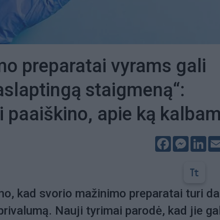
mo preparatai vyrams gali
paslaptingą staigmeną“:
i paaiškino, apie ką kalba
Facebook
Messeng
Lin
o, kad svorio mažinimo preparatai turi da
rivalumą. Nauji tyrimai parodė, kad jie gal