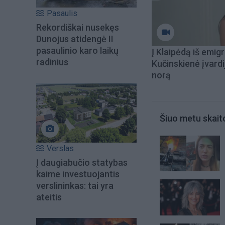
Pasaulis
Rekordiškai nusekęs
Dunojus atidengė II
pasaulinio karo laikų
Į Klaipėdą iš emigr
radinius
Kučinskienė įvardi
norą
Šiuo metu skait
Verslas
Į daugiabučio statybas
kaime investuojantis
verslininkas: tai yra
ateitis