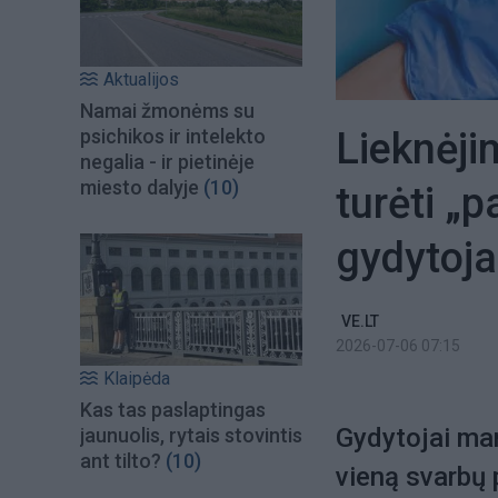
Aktualijos
Namai žmonėms su
Lieknėji
psichikos ir intelekto
negalia - ir pietinėje
miesto dalyje
(10)
turėti „
gydytoja
VE.LT
2026-07-06 07:15
Klaipėda
Kas tas paslaptingas
Gydytojai man
jaunuolis, rytais stovintis
ant tilto?
(10)
vieną svarbų p