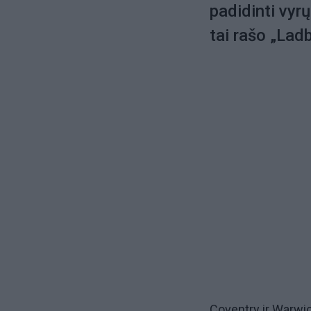
padidinti vyr
tai rašo „Ladb
Coventry ir Warwic