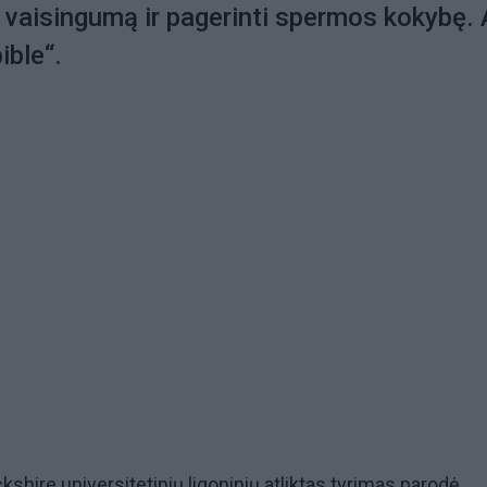
ų vaisingumą ir pagerinti spermos kokybę. 
ible“.
kshire universitetinių ligoninių atliktas tyrimas parodė