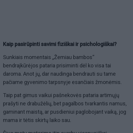
Kaip pasirūpinti savimi fiziškai ir psichologiškai?
Sunkiais momentais „Žemiau bambos“
bendraįkūrėjos pataria prisiminti dėl ko visa tai
daroma. Anot jų, dar naudinga bendrauti su tame
pačiame gyvenimo tarpsnyje esančiais žmonėmis.
Taip pat gimus vaikui pašnekovės pataria artimųjų
prašyti ne drabužėlių, bet pagalbos tvarkantis namus,
gaminant maistą, ar pusdieniui paglobojant vaiką, jog
mama ir tėtis skirtų laiko sau.