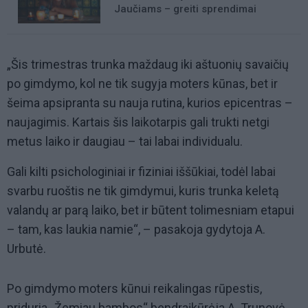
Jaučiams – greiti sprendimai
„Šis trimestras trunka maždaug iki aštuonių savaičių
po gimdymo, kol ne tik sugyja moters kūnas, bet ir
šeima apsipranta su nauja rutina, kurios epicentras –
naujagimis. Kartais šis laikotarpis gali trukti netgi
metus laiko ir daugiau – tai labai individualu.
Gali kilti psichologiniai ir fiziniai iššūkiai, todėl labai
svarbu ruoštis ne tik gimdymui, kuris trunka keletą
valandų ar parą laiko, bet ir būtent tolimesniam etapui
– tam, kas laukia namie“, – pasakoja gydytoja A.
Urbutė.
Po gimdymo moters kūnui reikalingas rūpestis,
priduria „Žemiau bambos“ bendraįkūrėja A. Trunovė.