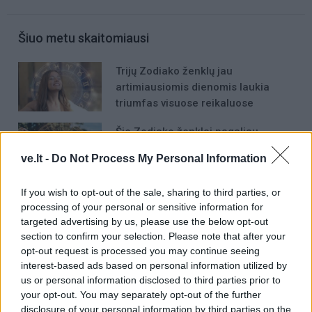
Šiuo metu skaitomiausi
Trijų Zodiako ženklų jau
artimiausiomis dienomis laukia
triumfas visuose reikaluose
Šie Zodiako ženklai pagaliau
pasieks proveržį, kurio taip ilgai
ve.lt -
Do Not Process My Personal Information
laukė
Orai: po tvankios dienos –
If you wish to opt-out of the sale, sharing to third parties, or
processing of your personal or sensitive information for
audringas vakaras: kur stipriausiai
targeted advertising by us, please use the below opt-out
lis ir griaudės?
section to confirm your selection. Please note that after your
opt-out request is processed you may continue seeing
interest-based ads based on personal information utilized by
us or personal information disclosed to third parties prior to
your opt-out. You may separately opt-out of the further
disclosure of your personal information by third parties on the