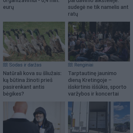
organizavimui - 0,4 mln.
pardavimo aikštelėje:
eurų
sudegė ne tik namelis ant
ratų
Sodas ir daržas
Renginiai
Natūrali kova su šliužais:
Tarptautinę jaunimo
ką būtina žinoti prieš
dieną Kretingoje –
pasirenkant antis
išskirtinis iššūkis, sporto
bėgikes?
varžybos ir koncertai