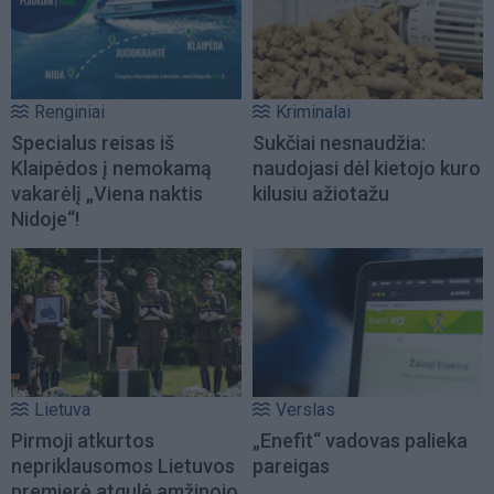
Renginiai
Kriminalai
Specialus reisas iš
Sukčiai nesnaudžia:
Klaipėdos į nemokamą
naudojasi dėl kietojo kuro
vakarėlį „Viena naktis
kilusiu ažiotažu
Nidoje“!
Lietuva
Verslas
Pirmoji atkurtos
„Enefit“ vadovas palieka
nepriklausomos Lietuvos
pareigas
premjerė atgulė amžinojo