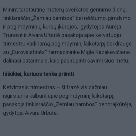
Minint tarptautinę moterų sveikatos gerinimo dieną,
tinklaraščio „Žemiau bambos“ bei nėštumo, gimdymo
ir pogimdyminių kursų įkūrėjos, gydytojos Aurėja
Trunovė ir Aivara Urbutė pasakoja apie ketvirtuoju
trimestru vadinamą pogimdyminį laikotarpį bei drauge
su „Eurovaistinės“ farmacininke Migle Kazakevičiene
dalinasi patarimais, kaip pasirūpinti savimi šiuo metu.
Iššūkiai, kuriuos tenka priimti
Ketvirtasis trimestras – ši frazė vis dažniau
išgirstama kalbant apie pogimdyminį laikotarpį,
pasakoja tinklaraščio „Žemiau bambos“ bendraįkūrėja,
gydytoja Aivara Urbutė.