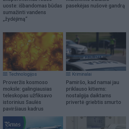
uoste: išbandomas būdas
pasekėjas nušovė gandrą
sumažinti vandens
„žydėjimą“
Technologijos
Kriminalai
Proveržis kosmoso
Pamiršo, kad namai jau
moksle: galingiausias
priklauso kitiems:
teleskopas užfiksavo
nostalgija daiktams
istorinius Saulės
privertė griebtis smurto
paviršiaus kadrus