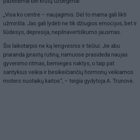
pažeidimai bei krūtų uždegimai.
„Visa ko centre – naujagimis. Dėl to mama gali likti
užmiršta. Jas gali lydėti ne tik džiugios emocijos, bet ir
liūdesys, depresija, nepilnavertiškumo jausmas.
Šis laikotarpis ne ką lengvesnis ir tėčiui. Jie abu
praranda įprastą rutiną, namuose prasideda naujas
gyvenimo ritmas, bemiegės naktys, o taip pat
santykius veikia ir besikeičiančių hormonų veikiamos
moters nuotaikų kaitos“, – teigia gydytoja A. Trunovė.