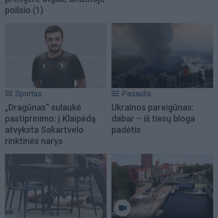
poilsio
(1)
Sportas
Pasaulis
„Dragūnas“ sulaukė
Ukrainos pareigūnas:
pastiprinimo: į Klaipėdą
dabar – iš tiesų bloga
atvyksta Sakartvelo
padėtis
rinktinės narys