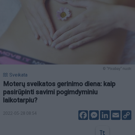
© "Pixabay" nuotr.
Sveikata
Moterų sveikatos gerinimo diena: kaip
pasirūpinti savimi pogimdyminiu
laikotarpiu?
Facebook
Messenger
LinkedIn
Email
C
2022-05-28 08:54
L