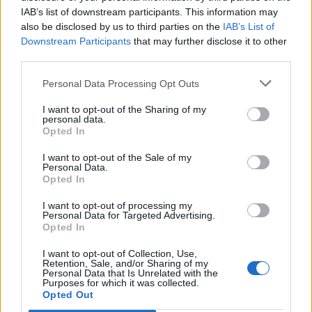
IAB’s list of downstream participants. This information may
Raktažodžiai
also be disclosed by us to third parties on the
IAB’s List of
moters sveikata
pogimdyminis laikotarpis
Downstream Participants
that may further disclose it to other
gimdymas
third parties.
Personal Data Processing Opt Outs
I want to opt-out of the Sharing of my
Komentarai
personal data.
Opted In
I want to opt-out of the Sale of my
Rašyti komentarą
Personal Data.
Opted In
Jūsų vardas
I want to opt-out of processing my
Personal Data for Targeted Advertising.
Opted In
I want to opt-out of Collection, Use,
Komentaras
Retention, Sale, and/or Sharing of my
Personal Data that Is Unrelated with the
Purposes for which it was collected.
Opted Out