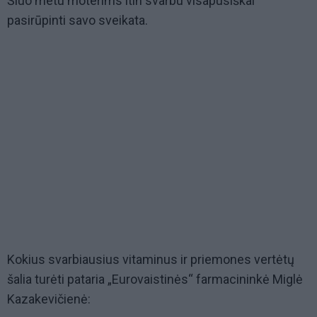
Šiuo metu moterims itin svarbu visapusiškai
pasirūpinti savo sveikata.
Kokius svarbiausius vitaminus ir priemones vertėtų
šalia turėti pataria „Eurovaistinės“ farmacininkė Miglė
Kazakevičienė: