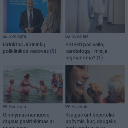
Sveikata
Sveikata
Išrinktas Jūrininkų
Patekti pas vaikų
poliklinikos vadovas
(9)
kardiologą - misija
neįmanoma?
(1)
Sveikata
Sveikata
Gimdymas namuose:
Kraujas ant šepetėlio:
drąsus pasirinkimas ar
požymis, kurį daugelis
pavojingas
metų metus laiko