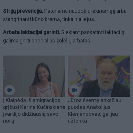
Strijų prevencija.
Patariama naudoti drėkinamąjį arba
stangrinantį kūno kremą, tinka ir aliejus.
Arbata laktacijai gerinti.
Siekiant paskatinti laktaciją
galima gerti specialias žolelių arbatas.
Į Klaipėdą iš emigracijos
Jūros šventę anksčiau
grįžusi Karina Kučinskienė
puošęs Anatolijus
įvardijo didžiausią savo
Klemencovas: gal jau
norą
užtenka