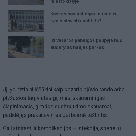
miesto dalyje
Kas tas paslaptingas jaunuolis,
rytais stovintis ant tilto?
Iki vasaros pabaigos paupyje bus
atidarytas naujas parkas
Jį lydi fiziniai iššūkiai kaip cezario pjūvio rando arba
plyšusios tarpvietės gijimas, skausmingas
šlapinimasis, gimdos susitraukimo skausmai,
padidėjęs prakaitavimas bei baimė tuštintis.
Gali atsirasti ir komplikacijos – infekcija, spenelių