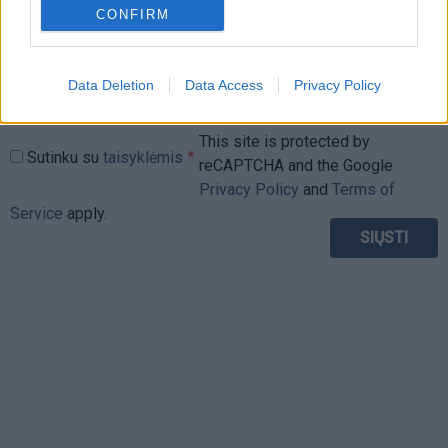
CONFIRM
Data Deletion
Data Access
Privacy Policy
This site is protected by
Sutinku su
taisyklėmis
reCAPTCHA and the Google
Privacy Policy
and
Terms of
Service
apply.