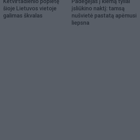
Ketvirtadienio popietę
Padegėjas į kiemą tyliai
šioje Lietuvos vietoje
įsliūkino naktį: tamsą
galimas škvalas
nušvietė pastatą apėmusi
liepsna
Load
More