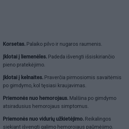
Korsetas.
Palaiko pilvo ir nugaros raumenis.
Įklotai į liemenėles.
Padeda išvengti išsiskiriančio
pieno pratekėjimo.
Įklotai į kelnaites.
Praverčia pirmosiomis savaitėmis
po gimdymo, kol tęsiasi kraujavimas.
Priemonės nuo hemorojaus.
Malšina po gimdymo
atsiradusius hemorojaus simptomus.
Priemonės nuo vidurių užkietėjimo.
Reikalingos
siekiant išvengti galimo hemorojaus paūmėjimo.