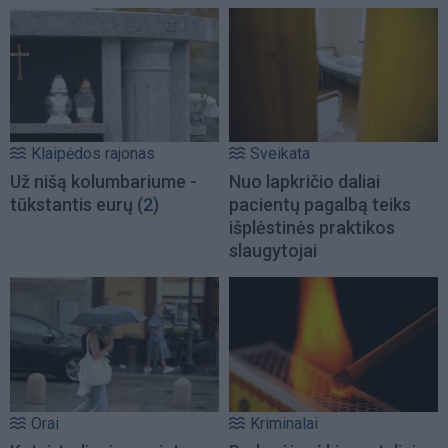
Klaipėdos rajonas
Sveikata
Už nišą kolumbariume -
Nuo lapkričio daliai
tūkstantis eurų
(2)
pacientų pagalbą teiks
išplėstinės praktikos
slaugytojai
Orai
Kriminalai