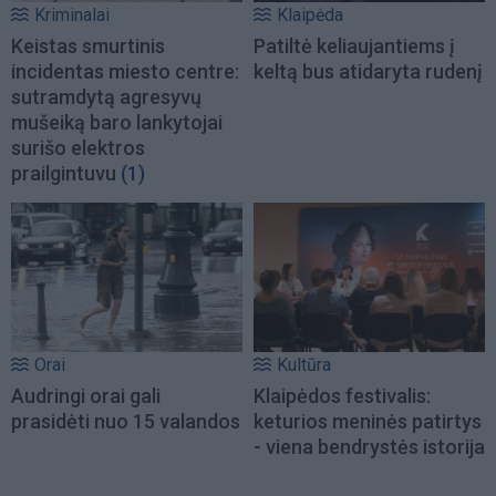
Kriminalai
Klaipėda
Keistas smurtinis
Patiltė keliaujantiems į
incidentas miesto centre:
keltą bus atidaryta rudenį
sutramdytą agresyvų
mušeiką baro lankytojai
surišo elektros
prailgintuvu
(1)
Orai
Kultūra
Audringi orai gali
Klaipėdos festivalis:
prasidėti nuo 15 valandos
keturios meninės patirtys
- viena bendrystės istorija