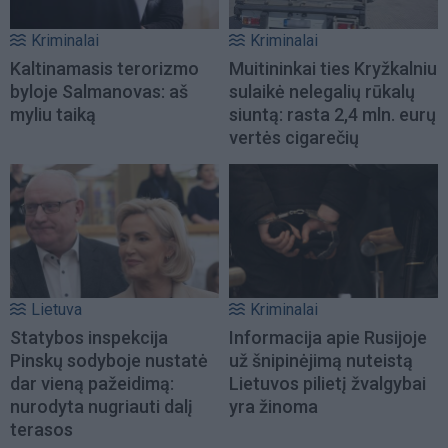
Kriminalai
Kriminalai
Kaltinamasis terorizmo
Muitininkai ties Kryžkalniu
byloje Salmanovas: aš
sulaikė nelegalių rūkalų
myliu taiką
siuntą: rasta 2,4 mln. eurų
vertės cigarečių
Lietuva
Kriminalai
Statybos inspekcija
Informacija apie Rusijoje
Pinskų sodyboje nustatė
už šnipinėjimą nuteistą
dar vieną pažeidimą:
Lietuvos pilietį žvalgybai
nurodyta nugriauti dalį
yra žinoma
terasos