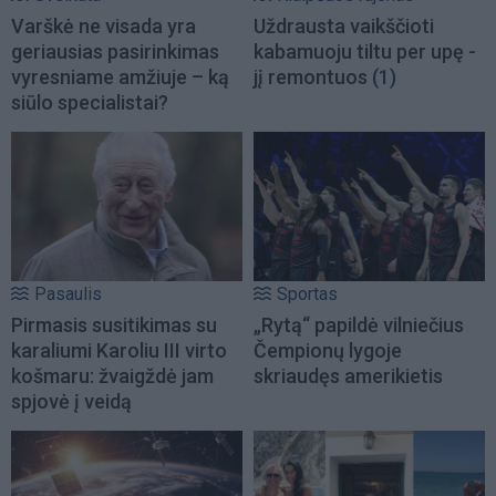
Varškė ne visada yra
Uždrausta vaikščioti
geriausias pasirinkimas
kabamuoju tiltu per upę -
vyresniame amžiuje – ką
jį remontuos
(1)
siūlo specialistai?
Pasaulis
Sportas
Pirmasis susitikimas su
„Rytą“ papildė vilniečius
karaliumi Karoliu III virto
Čempionų lygoje
košmaru: žvaigždė jam
skriaudęs amerikietis
spjovė į veidą