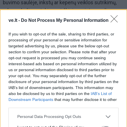
buvimo saulėje, inkstų ar kepenų veiklos sutrikimų,
odos pokyčių, nutukimo, virškinimo sistemos ligų.
ve.lt -
Do Not Process My Personal Information
Vartokite atsakingai
If you wish to opt-out of the sale, sharing to third parties, or
Vitamino D stoka gali išprovokuoti drastiškus
processing of your personal or sensitive information for
organizmo pokyčius, tačiau prieš vartojant vitamino D
targeted advertising by us, please use the below opt-out
preparatus didesnėmis dozėmis, rekomenduojama
section to confirm your selection. Please note that after your
opt-out request is processed you may continue seeing
atlikti kraujo tyrimą bei pasitarti su gydytoju, nes
interest-based ads based on personal information utilized by
vitaminas D iš organizmo pašalinamas lėtai, o
us or personal information disclosed to third parties prior to
perteklius taip pat gali būti labai pavojingas sveikatai.
your opt-out. You may separately opt-out of the further
disclosure of your personal information by third parties on the
IAB’s list of downstream participants. This information may
also be disclosed by us to third parties on the
IAB’s List of
Downstream Participants
that may further disclose it to other
third parties.
Personal Data Processing Opt Outs