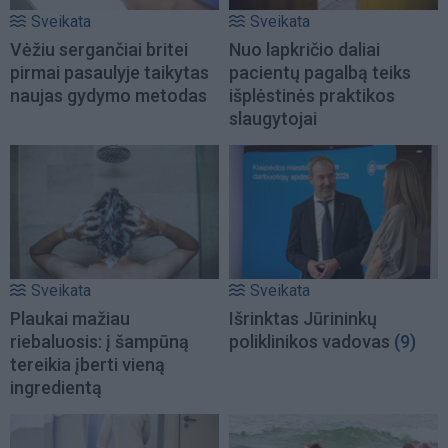
Sveikata
Sveikata
Vėžiu sergančiai britei
Nuo lapkričio daliai
pirmai pasaulyje taikytas
pacientų pagalbą teiks
naujas gydymo metodas
išplėstinės praktikos
slaugytojai
Sveikata
Sveikata
Plaukai mažiau
Išrinktas Jūrininkų
riebaluosis: į šampūną
poliklinikos vadovas
(9)
tereikia įberti vieną
ingredientą