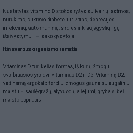
Nustatytas vitamino D stokos ryšys su įvairių: astmos,
nutukimo, cukrinio diabeto 1 ir 2 tipo, depresijos,
infekcinių, autoimuninių, širdies ir kraujagyslių ligų
išsivystymu“, – sako gydytoja
Itin svarbus organizmo ramstis
Vitaminas D turi kelias formas, iš kurių žmogui
svarbiausios yra dvi: vitaminas D2 ir D3. Vitaminą D2,
vadinamą ergokalciferoliu, žmogus gauna su augaliniu
maistu – saulėgrąžų, alyvuogių aliejumi, grybais, bei
maisto papildais.