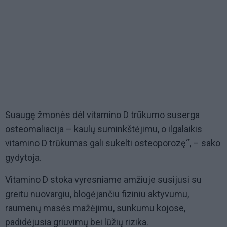
Suaugę žmonės dėl vitamino D trūkumo suserga
osteomaliacija – kaulų suminkštėjimu, o ilgalaikis
vitamino D trūkumas gali sukelti osteoporozę“, – sako
gydytoja.
Vitamino D stoka vyresniame amžiuje susijusi su
greitu nuovargiu, blogėjančiu fiziniu aktyvumu,
raumenų masės mažėjimu, sunkumu kojose,
padidėjusia griuvimų bei lūžių rizika.