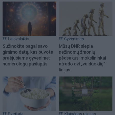
Laisvalaikis
Gyvenimas
Sužinokite pagal savo
Mūsų DNR slepia
gimimo datą, kas buvote
nežinomų žmonių
praėjusiame gyvenime:
pėdsakus: mokslininkai
numerologų paslaptis
atrado dvi „vaiduoklių“
linijas
Sveikata
Klaipėdos rajonas