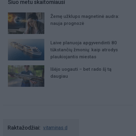
Šiuo metu skaitomiausi
Žemę užklups magnetinė audra:
nauja prognozė
Laive planuoja apgyvendinti 80
tūkstančių žmonių: kaip atrodys
plaukiojantis miestas
Išėjo uogauti – bet rado šį tą
daugiau
Raktažodžiai
vitaminas d