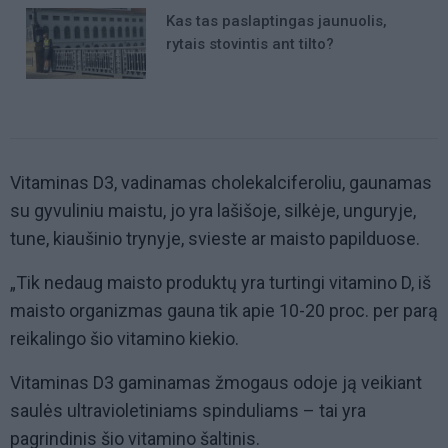
Kas tas paslaptingas jaunuolis,
rytais stovintis ant tilto?
Vitaminas D3, vadinamas cholekalciferoliu, gaunamas
su gyvuliniu maistu, jo yra lašišoje, silkėje, unguryje,
tune, kiaušinio trynyje, svieste ar maisto papilduose.
„Tik nedaug maisto produktų yra turtingi vitamino D, iš
maisto organizmas gauna tik apie 10-20 proc. per parą
reikalingo šio vitamino kiekio.
Vitaminas D3 gaminamas žmogaus odoje ją veikiant
saulės ultravioletiniams spinduliams – tai yra
pagrindinis šio vitamino šaltinis.