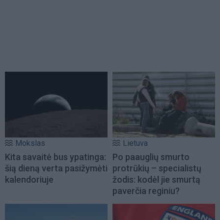
Mokslas
Lietuva
Kita savaitė bus ypatinga:
Po paauglių smurto
šią dieną verta pasižymėti
protrūkių – specialistų
kalendoriuje
žodis: kodėl jie smurtą
paverčia reginiu?