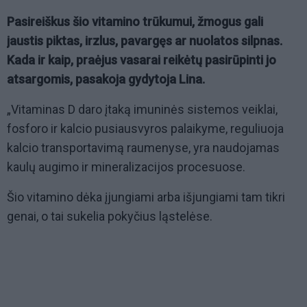
Pasireiškus šio vitamino trūkumui, žmogus gali
jaustis piktas, irzlus, pavargęs ar nuolatos silpnas.
Kada ir kaip, praėjus vasarai reikėtų pasirūpinti jo
atsargomis, pasakoja gydytoja Lina.
„Vitaminas D daro įtaką imuninės sistemos veiklai,
fosforo ir kalcio pusiausvyros palaikyme, reguliuoja
kalcio transportavimą raumenyse, yra naudojamas
kaulų augimo ir mineralizacijos procesuose.
Šio vitamino dėka įjungiami arba išjungiami tam tikri
genai, o tai sukelia pokyčius ląstelėse.