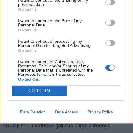
I want to opt-out of the Sharing of my
personal data.
Opted In
I want to opt-out of the Sale of my
Personal Data.
Opted In
I want to opt-out of processing my
Dažniausi vitamino D perdozavimo požymiai: galvos
Personal Data for Targeted Advertising.
Opted In
svaigimas, bendras silpnumas, mieguistumas,
I want to opt-out of Collection, Use,
sumažėjęs apetitas, troškulys, pykinimas, vėmimas,
Retention, Sale, and/or Sharing of my
Personal Data that Is Unrelated with the
galvos skausmas, užkietėję viduriai.
Purposes for which it was collected.
Opted Out
Kai vitamino D susikaupia ypač daug , gali sutrikti
CONFIRM
kepenų, inkstų, širdies, kasos veikla, nes padidėjęs
kalcio kiekis kraujyje kaupiasi aortos, širdies, inkstų,
smegenų kraujagyslių sienelėse ir kepenų, inkstų,
Data Deletion
Data Access
Privacy Policy
širdies raumens ląstelėse, padidėja kalcio išskyrimas
su šlapimu, inkstuose gali susidaryti akmenys.