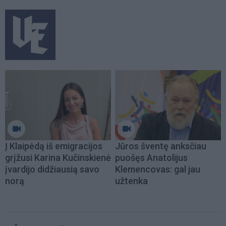
Į Klaipėdą iš emigracijos
Jūros šventę anksčiau
grįžusi Karina Kučinskienė
puošęs Anatolijus
įvardijo didžiausią savo
Klemencovas: gal jau
norą
užtenka