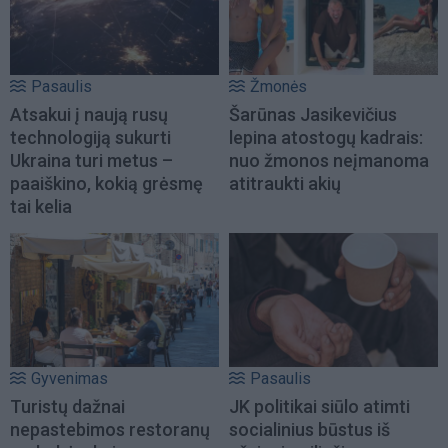
Pasaulis
Žmonės
Atsakui į naują rusų
Šarūnas Jasikevičius
technologiją sukurti
lepina atostogų kadrais:
Ukraina turi metus –
nuo žmonos neįmanoma
paaiškino, kokią grėsmę
atitraukti akių
tai kelia
Gyvenimas
Pasaulis
Turistų dažnai
JK politikai siūlo atimti
nepastebimos restoranų
socialinius būstus iš