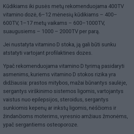
Kūdikiams iki pusės metų rekomenduojama 400TV
vitamino dozė, 6–12 mėnesių kūdikiams – 400–
600TV, 1–17 metų vaikams – 600–1000TV,
suaugusiems – 1000 – 2000TV per parą.
Jei nustatyta vitamino D stoka, ją gali būti sunku
atstatyti vartojant profilaktines dozes.
Ypač rekomenduojama vitamino D tyrimą pasidaryti
asmenims, kuriems vitamino D stokos rizika yra
didžiausia: prastos mitybos, mažai būnantys saulėje,
sergantys virškinimo sistemos ligomis, vartojantys
vaistus nuo epilepsijos, steroidus, sergantys
sunkiomis kepenų ar inkstų ligomis, nėščioms ir
žindančioms moterims, vyresnio amžiaus žmonėms,
ypač sergantiems osteoporoze.