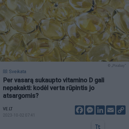
© „Pixabay“
Sveikata
Per vasarą sukaupto vitamino D gali
nepakakti: kodėl verta rūpintis jo
atsargomis?
Facebook
Messenger
LinkedIn
Email
C
VE.LT
L
2023-10-02 07:41