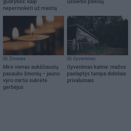
gudrybės: kaip
užsienio piliečių
nepermokėti už maistą
Žmonės
Gyvenimas
Mirė vienas aukščiausių
Gyvenimas kaime: mažos
pasaulio žmonių – jauno
paslaptys tampa dideliais
vyro mirtis sukrėtė
privalumais
gerbėjus