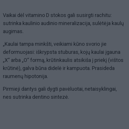
Vaikai dėl vitamino D stokos gali susirgti rachitu:
sutrinka kaulinio audinio mineralizacija, sulėtėja kaulų
augimas.
„Kaulai tampa minkšti, veikiami kūno svorio jie
deformuojasi: iškrypsta stuburas, kojų kaulai įgauna
„X“ arba „O“ formą, krūtinkaulis atsikiša į priekį (vištos
krūtinė), galva būna didelė ir kampuota. Prasideda
raumenų hipotonija.
Pirmieji dantys gali dygti pavėluotai, netaisyklingai,
nes sutrinka dentino sintezė.