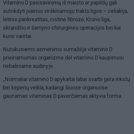
Vitamino D pasisavinimą iš maisto ar papildų gali
sutrikdyti įvairios virškinamojo trakto ligos – celiakija,
lėtinis pankreatitas, cistinė fibrozė, Krono liga,
skrandžio ir žarnyno chirurginės operacijos bei kai
kurie vaistai.
Nutukusiems asmenims sumažėja vitamino D
prieinamumas organizme dėl vitamino D kaupimosi
riebaliniame audinyje.
„Normaliai vitamino D apykaitai labai svarbi gera inkstų
bei kepenų veikla, kadangi šiuose organuose
gaunamas vitaminas D paverčiamas aktyvia forma.