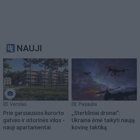
NAUJI
Verslas
Pasaulis
Prie garsiausios kurorto
„Sterbliniai dronai“:
gatvės ir istorinės vilos -
Ukraina ėmė taikyti naują
nauji apartamentai
kovinę taktiką