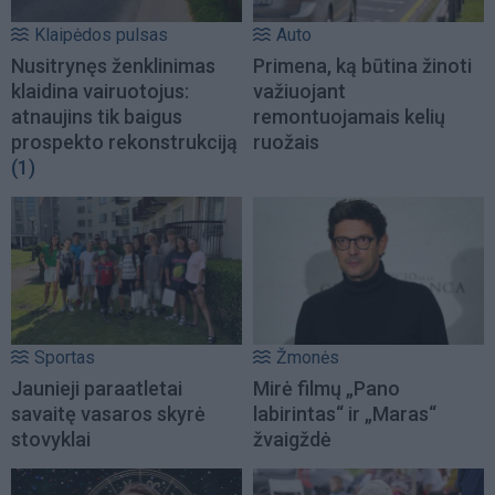
Klaipėdos pulsas
Auto
Nusitrynęs ženklinimas
Primena, ką būtina žinoti
klaidina vairuotojus:
važiuojant
atnaujins tik baigus
remontuojamais kelių
prospekto rekonstrukciją
ruožais
(1)
Sportas
Žmonės
Jaunieji paraatletai
Mirė filmų „Pano
savaitę vasaros skyrė
labirintas“ ir „Maras“
stovyklai
žvaigždė