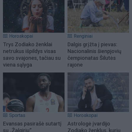
Horoskopai
Renginiai
Trys Zodiako ženklai
Dalgis grįžta į pievas:
netrukus išpildys visas
Nacionalinis šienpjovių
savo svajones, tačiau su
čempionatas Šilutės
viena sąlyga
rajone
Sportas
Horoskopai
Evansas pasirašė sutartį
Astrologė įvardijo
su „Žalgiriu“
Zodiako ženklus, kurių