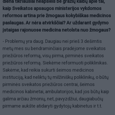
diena tikriausiai neapsieis be gražių kalbų apie tai,
kaip Sveikatos apsaugos ministerijos vykdomos
reformos artina prie žmogaus kokybiškas medicinos
paslaugas. Ar nėra atvirkščiai? Ar uždarant gydymo
įstaigas rajonuose medicina netolsta nuo žmogaus?
- Problemų yra daug. Daugiau nei prieš 3 dešimtis
metų mes su bendraminčiais pradėjome sveikatos
priežiūros reformą, visų pirma, pirminės sveikatos
priežiūros reformą. Siekėme reformuoti poliklinikas.
Sakėme, kad reikia sukurti šeimos medicinos
instituciją, kad neliktų tų milžiniškų poliklinikų, o būtų
pirminės sveikatos priežiūros centrai, šeimos
medicinos kabinetai, ambulatorijos, kad jos būtų kaip
galima arčiau žmonių, net, pavyzdžiui, daugiabučių
pirmame aukšte atidaryti gydytojų kabinetus ir t.t.