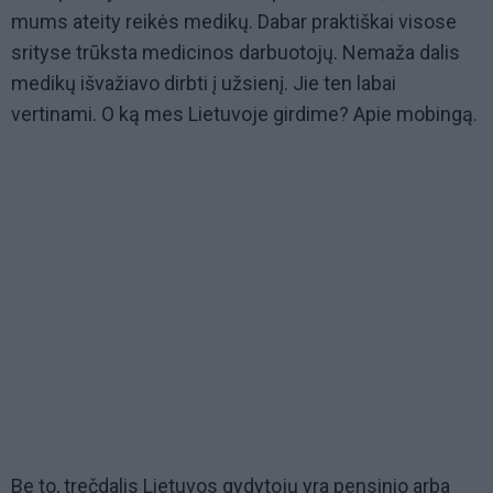
mums ateity reikės medikų. Dabar praktiškai visose
srityse trūksta medicinos darbuotojų. Nemaža dalis
medikų išvažiavo dirbti į užsienį. Jie ten labai
vertinami. O ką mes Lietuvoje girdime? Apie mobingą.
Be to, trečdalis Lietuvos gydytojų yra pensinio arba