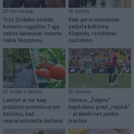
Horoskopai
Kultūra
Trys Zodiako ženklai,
Kaip gerai miestiečiai
kuriems rugpjūčio 7-ąją
pažįsta kultūrinę
seksis labiausiai: visiems
Klaipėdą: rezultatas
reikia Skorpionų
nustebino
Sodas ir daržas
Sportas
Laistyti ar ne: kaip
Vilniaus „Žalgiris“
prižiūrėti pomidorus per
kapituliavo prieš „Hajduk“
karščius, kad
– praleido net penkis
neprarastumėte derliaus
įvarčius