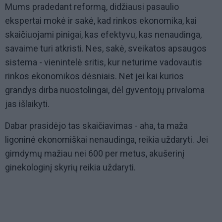
Mums pradedant reformą, didžiausi pasaulio
ekspertai mokė ir sakė, kad rinkos ekonomika, kai
skaičiuojami pinigai, kas efektyvu, kas nenaudinga,
savaime turi atkristi. Nes, sakė, sveikatos apsaugos
sistema - vienintelė sritis, kur neturime vadovautis
rinkos ekonomikos dėsniais. Net jei kai kurios
grandys dirba nuostolingai, dėl gyventojų privaloma
jas išlaikyti.
Dabar prasidėjo tas skaičiavimas - aha, ta maža
ligoninė ekonomiškai nenaudinga, reikia uždaryti. Jei
gimdymų mažiau nei 600 per metus, akušerinį
ginekologinį skyrių reikia uždaryti.