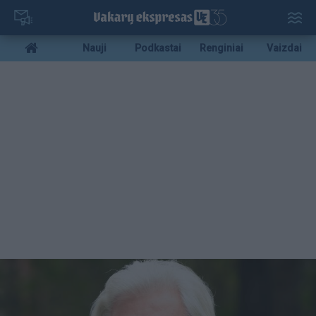
Pereiti
į
pagrindinį
Mobile
Nauji
Podkastai
Renginiai
Vaizdai
turinį
menu
bottom