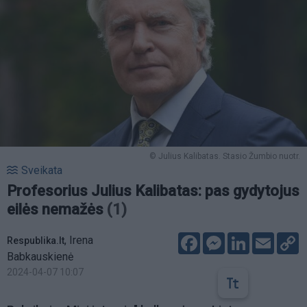
© Julius Kalibatas. Stasio Žumbio nuotr.
Sveikata
Profesorius Julius Kalibatas: pas gydytojus
eilės nemažės
(1)
Facebook
Messenger
LinkedIn
Email
C
,
Irena
Respublika.lt
L
Babkauskienė
2024-04-07 10:07