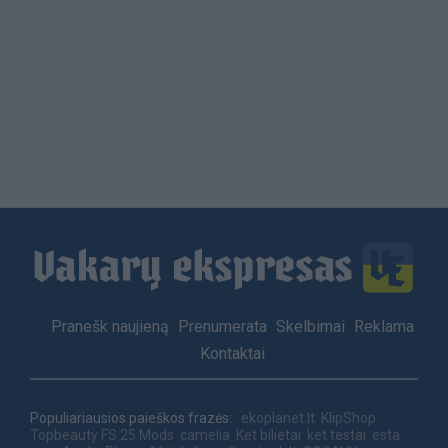
Load
More
Footer
Pranešk naujieną
Prenumerata
Skelbimai
Reklama
menu
Kontaktai
Populiariausios paieškos frazės:
ekoplanet.lt
KlipShop
Topbeauty
FS 25 Mods
camelia
Ket bilietai
ket testai
esta