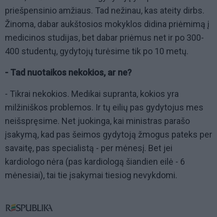
priešpensinio amžiaus. Tad nežinau, kas ateity dirbs.
Žinoma, dabar aukštosios mokyklos didina priėmimą į
medicinos studijas, bet dabar priėmus net ir po 300-
400 studentų, gydytojų turėsime tik po 10 metų.
- Tad nuotaikos nekokios, ar ne?
- Tikrai nekokios. Medikai supranta, kokios yra
milžiniškos problemos. Ir tų eilių pas gydytojus mes
neišspręsime. Net juokinga, kai ministras parašo
įsakymą, kad pas šeimos gydytoją žmogus pateks per
savaitę, pas specialistą - per mėnesį. Bet jei
kardiologo nėra (pas kardiologą šiandien eilė - 6
mėnesiai), tai tie įsakymai tiesiog nevykdomi.