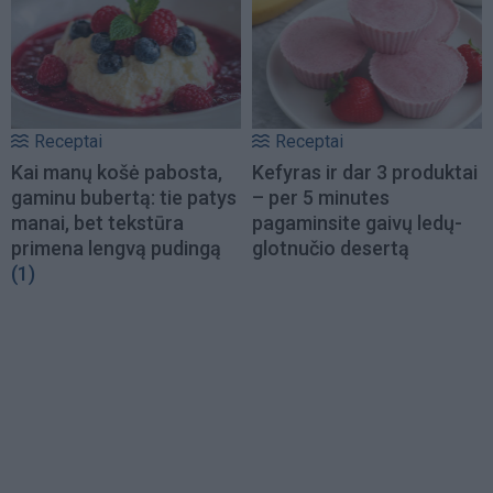
Receptai
Receptai
Kai manų košė pabosta,
Kefyras ir dar 3 produktai
gaminu bubertą: tie patys
– per 5 minutes
manai, bet tekstūra
pagaminsite gaivų ledų-
primena lengvą pudingą
glotnučio desertą
(1)