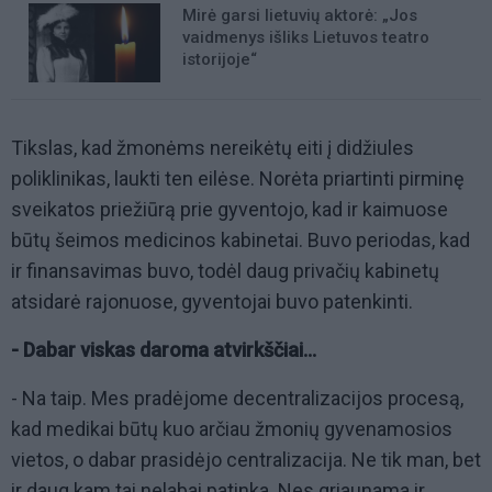
Mirė garsi lietuvių aktorė: „Jos
vaidmenys išliks Lietuvos teatro
istorijoje“
Tikslas, kad žmonėms nereikėtų eiti į didžiules
poliklinikas, laukti ten eilėse. Norėta priartinti pirminę
sveikatos priežiūrą prie gyventojo, kad ir kaimuose
būtų šeimos medicinos kabinetai. Buvo periodas, kad
ir finansavimas buvo, todėl daug privačių kabinetų
atsidarė rajonuose, gyventojai buvo patenkinti.
- Dabar viskas daroma atvirkščiai...
- Na taip. Mes pradėjome decentralizacijos procesą,
kad medikai būtų kuo arčiau žmonių gyvenamosios
vietos, o dabar prasidėjo centralizacija. Ne tik man, bet
ir daug kam tai nelabai patinka. Nes griaunama ir