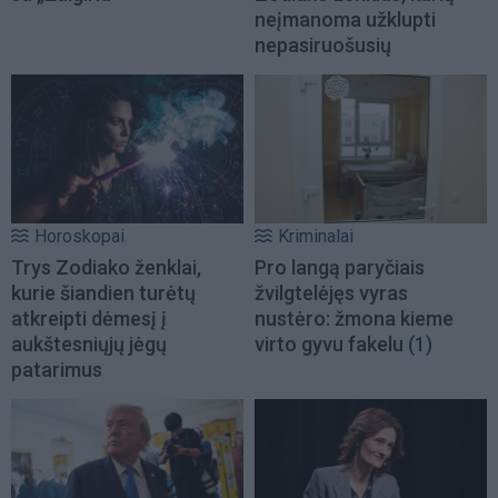
neįmanoma užklupti
nepasiruošusių
Horoskopai
Kriminalai
Trys Zodiako ženklai,
Pro langą paryčiais
kurie šiandien turėtų
žvilgtelėjęs vyras
atkreipti dėmesį į
nustėro: žmona kieme
aukštesniųjų jėgų
virto gyvu fakelu
(1)
patarimus