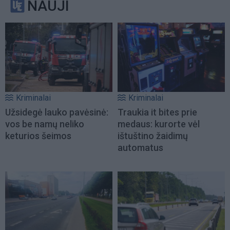
NAUJI
Kriminalai
Kriminalai
Užsidegė lauko pavėsinė:
Traukia it bites prie
vos be namų neliko
medaus: kurorte vėl
keturios šeimos
ištuštino žaidimų
automatus