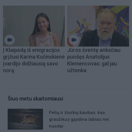
Į Klaipėdą iš emigracijos
Jūros šventę anksčiau
grįžusi Karina Kučinskienė
puošęs Anatolijus
įvardijo didžiausią savo
Klemencovas: gal jau
norą
užtenka
Šiuo metu skaitomiausi
Pelių ir žiurkių baubas: kas
graužikus gąsdina labiau nei
nuodai