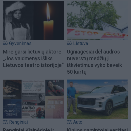
Gyvenimas
Lietuva
Mirė garsi lietuvių aktorė:
Ugniagesiai dėl audros
„Jos vaidmenys išliks
nuverstų medžių į
Lietuvos teatro istorijoje“
iškvietimus vyko beveik
50 kartų
Renginiai
Auto
Renginiai Klaipėdoje ir
Kinijos gamintojai veržiasi