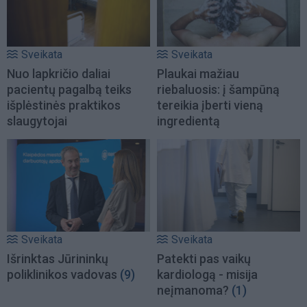
Sveikata
Sveikata
Nuo lapkričio daliai
Plaukai mažiau
pacientų pagalbą teiks
riebaluosis: į šampūną
išplėstinės praktikos
tereikia įberti vieną
slaugytojai
ingredientą
Sveikata
Sveikata
Išrinktas Jūrininkų
Patekti pas vaikų
poliklinikos vadovas
(9)
kardiologą - misija
neįmanoma?
(1)