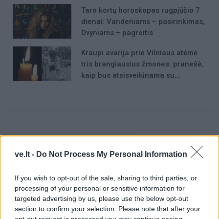
Taro kortų horoskopas rugpjūčio 7
dienai: Vandeniams – pasirinkimas,
Dvyniams – pagreitis
Kraupi avarija prie Vilniaus atėmė
tris brangiausius žmones: pranešė,
kaip bus atsisveikinama su
mergaite, jos mama ir močiute
Raktažodžiai
julius kalibatas
ve.lt -
Do Not Process My Personal Information
If you wish to opt-out of the sale, sharing to third parties, or
Komentarai
processing of your personal or sensitive information for
targeted advertising by us, please use the below opt-out
section to confirm your selection. Please note that after your