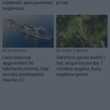
sulieknėti: apie pasekmes
prizas
negalvojau
Gyvenimas
Sodas ir daržas
Laive planuoja
Sekatorių geriau padėti į
apgyvendinti 80
šalį: ekspertai įvardijo 7
tūkstančių žmonių: kaip
visžalius augalus, kurių
atrodys plaukiojantis
negalima genėti
miestas
(1)