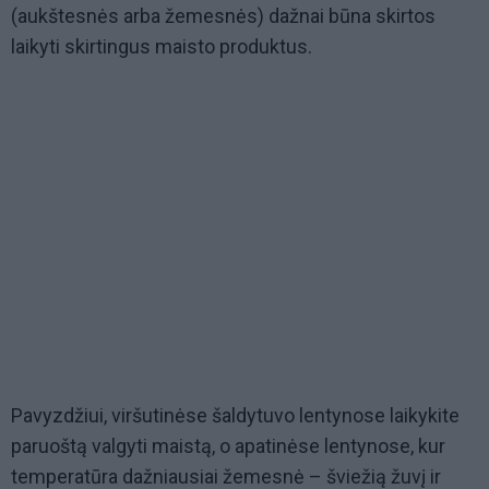
(aukštesnės arba žemesnės) dažnai būna skirtos
laikyti skirtingus maisto produktus.
Pavyzdžiui, viršutinėse šaldytuvo lentynose laikykite
paruoštą valgyti maistą, o apatinėse lentynose, kur
temperatūra dažniausiai žemesnė – šviežią žuvį ir