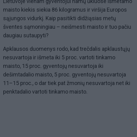
Lietuvoje vienam gyventojui namų ūkiuose išmetamo
maisto kiekis siekia 86 kilogramus ir viršija Europos
sąjungos vidurkį. Kaip pasitikti didžiąsias metų
šventes sąmoningiau – neišmesti maisto ir tuo pačiu
daugiau sutaupyti?
Apklausos duomenys rodo, kad trečdalis apklaustųjų
nesuvartoja ir išmeta iki 5 proc. vartoti tinkamo
maisto, 15 proc. gyventojų nesuvartoja iki
dešimtadalio maisto, 5 proc. gyventojų nesuvartoja
11–15 proc., o dar tiek pat žmonių nesuvartoja net iki
penktadalio vartoti tinkamo maisto.