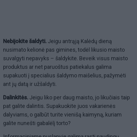
Nebijokite šaldyti.
Jeigu antrąją Kalėdų dieną
nusimato kelionė pas gimines, todėl likusio maisto
suvalgyti nepavyks – šaldykite. Beveik visus maisto
produktus ar net paruoštus patiekalus galima
supakuoti į specialius šaldymo maišelius, pažymėti
ant jų datą ir užšaldyti.
Dalinkitės.
Jeigu liko per daug maisto, jo likučiais taip
pat galite dalintis. Supakuokite juos vakarienės
dalyviams, o galbūt turite vienišą kaimyną, kuriam
galite nunešti gabalėlį torto?
Informaciniame puslapyje galima rasti naudingų