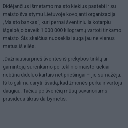
Didėjančius išmetamo maisto kiekius pastebi ir su
maisto švaistymu Lietuvoje kovojanti organizacija
„Maisto bankas“, kuri pernai šventiniu laikotarpiu
išgelbėjo beveik 1 000 000 kilogramų vartoti tinkamo
maisto. Šis skaičius nuosekliai auga jau ne vienus
metus iš eilės.
„Dažniausiai prieš šventes iš prekybos tinklų ar
gamintojų surenkamo perteklinio maisto kiekiai
nebūna dideli, o kartais net priešingai – jie sumažėja.
Iš to galima daryti išvadą, kad žmonės perka ir vartoja
daugiau. Tačiau po švenčių mūsų savanoriams
prasideda tikras darbymetis.