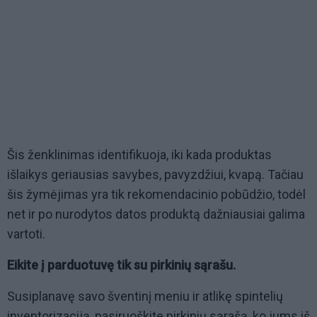
Šis ženklinimas identifikuoja, iki kada produktas
išlaikys geriausias savybes, pavyzdžiui, kvapą. Tačiau
šis žymėjimas yra tik rekomendacinio pobūdžio, todėl
net ir po nurodytos datos produktą dažniausiai galima
vartoti.
Eikite į parduotuvę tik su pirkinių sąrašu.
Susiplanavę savo šventinį meniu ir atlikę spintelių
inventorizaciją, pasiruoškite pirkinių sąrašą, ko jums iš