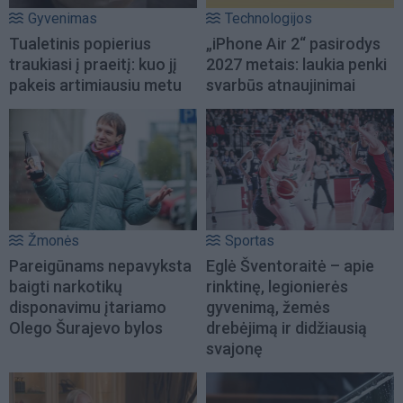
Gyvenimas
Technologijos
Tualetinis popierius
„iPhone Air 2“ pasirodys
traukiasi į praeitį: kuo jį
2027 metais: laukia penki
pakeis artimiausiu metu
svarbūs atnaujinimai
Žmonės
Sportas
Pareigūnams nepavyksta
Eglė Šventoraitė – apie
baigti narkotikų
rinktinę, legionierės
disponavimu įtariamo
gyvenimą, žemės
Olego Šurajevo bylos
drebėjimą ir didžiausią
svajonę