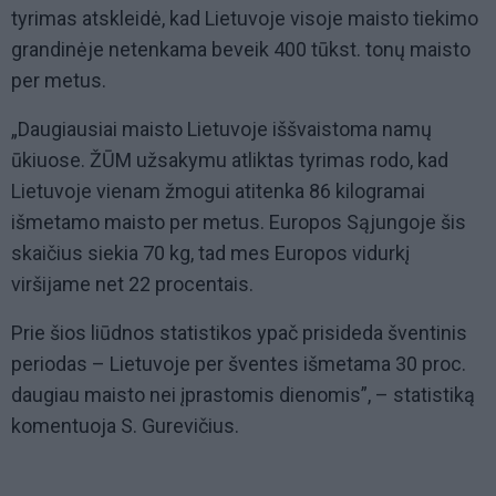
tyrimas atskleidė, kad Lietuvoje visoje maisto tiekimo
grandinėje netenkama beveik 400 tūkst. tonų maisto
per metus.
„Daugiausiai maisto Lietuvoje iššvaistoma namų
ūkiuose. ŽŪM užsakymu atliktas tyrimas rodo, kad
Lietuvoje vienam žmogui atitenka 86 kilogramai
išmetamo maisto per metus. Europos Sąjungoje šis
skaičius siekia 70 kg, tad mes Europos vidurkį
viršijame net 22 procentais.
Prie šios liūdnos statistikos ypač prisideda šventinis
periodas – Lietuvoje per šventes išmetama 30 proc.
daugiau maisto nei įprastomis dienomis”, – statistiką
komentuoja S. Gurevičius.