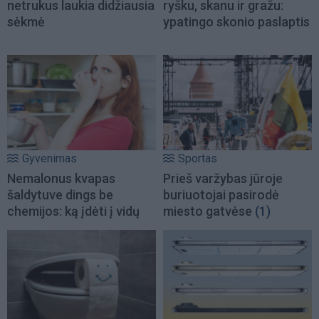
netrukus laukia didžiausia
ryšku, skanu ir gražu:
sėkmė
ypatingo skonio paslaptis
Gyvenimas
Sportas
Nemalonus kvapas
Prieš varžybas jūroje
šaldytuve dings be
buriuotojai pasirodė
chemijos: ką įdėti į vidų
miesto gatvėse
(1)