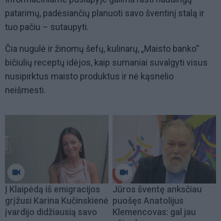
patarimų, padėsiančių planuoti savo šventinį stalą ir
tuo pačiu – sutaupyti.
Čia nugulė ir žinomų šefų, kulinarų, „Maisto banko“
bičiulių receptų idėjos, kaip sumaniai suvalgyti visus
nusipirktus maisto produktus ir nė kąsnelio
neišmesti.
Į Klaipėdą iš emigracijos
Jūros šventę anksčiau
grįžusi Karina Kučinskienė
puošęs Anatolijus
įvardijo didžiausią savo
Klemencovas: gal jau