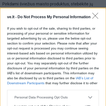
Pirkdami šviežius maisto produktus, stebėkite jų
galiojimo laiką. Šiuo atveju ženklinimas „tinka vartoti
iki“ yra tikslus, todėl pirkite tik tiek, kiek planuojate
ve.lt -
Do Not Process My Personal Information
spėti suvartoti iki pakuotėje nurodytos datos.
If you wish to opt-out of the sale, sharing to third parties, or
processing of your personal or sensitive information for
Nepirkite dideliais kiekiais.
targeted advertising by us, please use the below opt-out
section to confirm your selection. Please note that after your
Pirkite tik tiek maisto produktų, kiek jums iš tikrųjų
opt-out request is processed you may continue seeing
reikia. Nors dažnai atrodo, kad pasiūlymai „pirk vieną,
interest-based ads based on personal information utilized by
antrą gauk nemokamai“, gali padėti sutaupyti, iš tiesų
us or personal information disclosed to third parties prior to
your opt-out. You may separately opt-out of the further
tai gali lemti perteklinį maisto švaistymą.
disclosure of your personal information by third parties on the
IAB’s list of downstream participants. This information may
also be disclosed by us to third parties on the
IAB’s List of
Downstream Participants
that may further disclose it to other
third parties.
Personal Data Processing Opt Outs