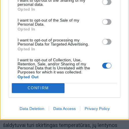
I want to opt-out of the Sharing of my
personal data.
Opted In
I want to opt-out of the Sale of my
Personal Data.
Opted In
I want to opt-out of processing my
Personal Data for Targeted Advertising.
Nepasiduokite akcijoms.
Opted In
Kad ir kaip viliotų patraukli sausainių kaina arba
I want to opt-out of Collection, Use,
Retention, Sale, and/or Sharing of my
ypatingai gera akcija užtepėlėms, jeigu jų nėra jūsų
Personal Data that Is Unrelated with the
Purposes for which it was collected.
šventiniame meniu – vadinasi jų neturėtų būti ir jūsų
Opted Out
pirkinių krepšelyje.
CONFIRM
Tinkamai laikykite maisto produktus.
Grįžę iš parduotuvės su pirkinių krepšiais, pirmiausiai
Data Deletion
Data Access
Privacy Policy
visą maistą tinkamai sudėkite į šaldytuvą. Visi
šaldytuvai turi skirtingas temperatūras, jų lentynos