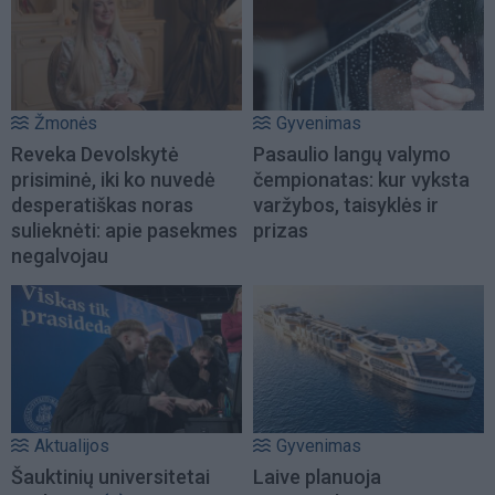
Žmonės
Gyvenimas
Reveka Devolskytė
Pasaulio langų valymo
prisiminė, iki ko nuvedė
čempionatas: kur vyksta
desperatiškas noras
varžybos, taisyklės ir
sulieknėti: apie pasekmes
prizas
negalvojau
Aktualijos
Gyvenimas
Šauktinių universitetai
Laive planuoja