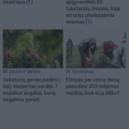
neskriaus
(1)
apgyvendinti 80
tūkstančių žmonių: kaip
atrodys plaukiojantis
miestas
(1)
Sodas ir daržas
Gyvenimas
Sekatorių geriau padėti į
Etiopija per vieną dieną
šalį: ekspertai įvardijo 7
pasodino 353 milijonus
visžalius augalus, kurių
medžių: kiek iš jų išliko?
negalima genėti