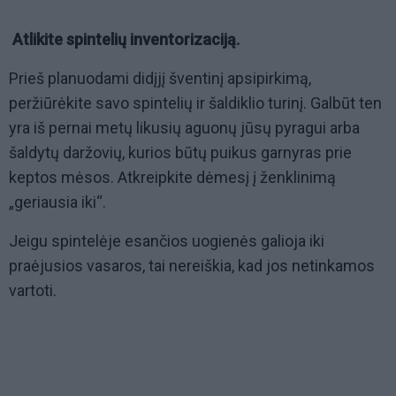
Atlikite spintelių inventorizaciją.
Prieš planuodami didįjį šventinį apsipirkimą,
peržiūrėkite savo spintelių ir šaldiklio turinį. Galbūt ten
yra iš pernai metų likusių aguonų jūsų pyragui arba
šaldytų daržovių, kurios būtų puikus garnyras prie
keptos mėsos. Atkreipkite dėmesį į ženklinimą
„geriausia iki“.
Jeigu spintelėje esančios uogienės galioja iki
praėjusios vasaros, tai nereiškia, kad jos netinkamos
vartoti.