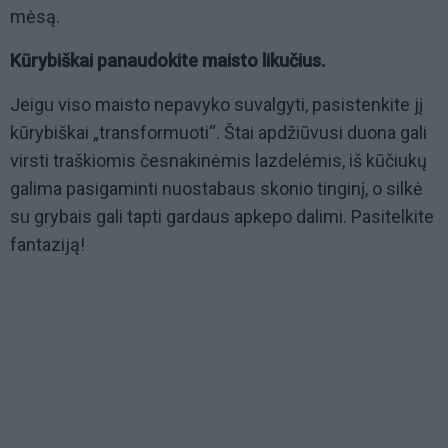
mėsą.
Kūrybiškai panaudokite maisto likučius.
Jeigu viso maisto nepavyko suvalgyti, pasistenkite jį
kūrybiškai „transformuoti“. Štai apdžiūvusi duona gali
virsti traškiomis česnakinėmis lazdelėmis, iš kūčiukų
galima pasigaminti nuostabaus skonio tinginį, o silkė
su grybais gali tapti gardaus apkepo dalimi. Pasitelkite
fantaziją!