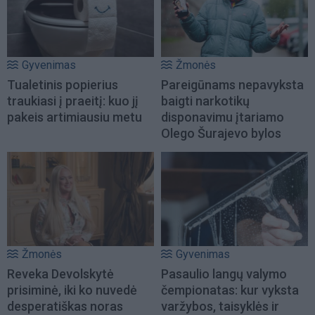
Gyvenimas
Žmonės
Tualetinis popierius
Pareigūnams nepavyksta
traukiasi į praeitį: kuo jį
baigti narkotikų
pakeis artimiausiu metu
disponavimu įtariamo
Olego Šurajevo bylos
Žmonės
Gyvenimas
Reveka Devolskytė
Pasaulio langų valymo
prisiminė, iki ko nuvedė
čempionatas: kur vyksta
desperatiškas noras
varžybos, taisyklės ir