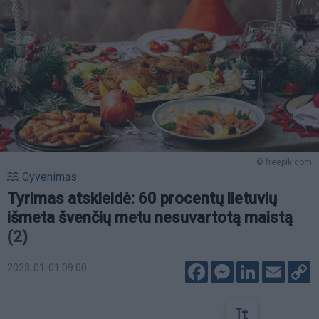
© freepik.com
Gyvenimas
Tyrimas atskleidė: 60 procentų lietuvių
išmeta švenčių metu nesuvartotą maistą
(2)
Facebook
Messenger
LinkedIn
Email
C
2023-01-01 09:00
L