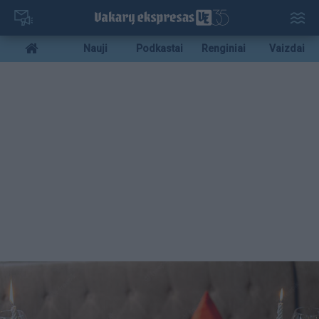
Pereiti
į
pagrindinį
Mobile
Nauji
Podkastai
Renginiai
Vaizdai
turinį
menu
bottom