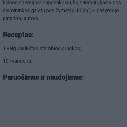
kokios chemijos! Papasakosiu, ką naudoju, kad visos
šeimininkės galėtų pasižymėti šį būdą“, – pažymėjo
patarimų autorė.
Receptas:
1 valg. šaukštas stambios druskos;
10 l vandens.
Paruošimas ir naudojimas: