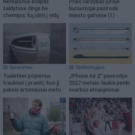
Nemalonus kvapas
Prieš varžybas jūroje
šaldytuve dings be
buriuotojai pasirodė
chemijos: ką įdėti į vidų
miesto gatvėse
(1)
Gyvenimas
Technologijos
Tualetinis popierius
„iPhone Air 2“ pasirodys
traukiasi į praeitį: kuo jį
2027 metais: laukia penki
pakeis artimiausiu metu
svarbūs atnaujinimai