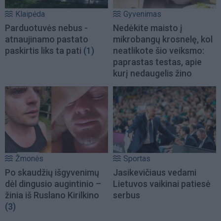
Klaipėda
Gyvenimas
Parduotuvės nebus -
Nedėkite maisto į
atnaujinamo pastato
mikrobangų krosnelę, kol
paskirtis liks ta pati
(1)
neatlikote šio veiksmo:
paprastas testas, apie
kurį nedaugelis žino
Žmonės
Sportas
Po skaudžių išgyvenimų
Jasikevičiaus vedami
dėl dingusio augintinio –
Lietuvos vaikinai patiesė
žinia iš Ruslano Kirilkino
serbus
(3)