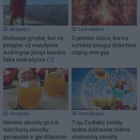
Aktualijos
Laisvalaikis
Rizikuoja gyvybe, bet ne
3 gimimo datos, kurios
pinigine: už maudynes
suteikia žmogui išskirtinai
audringoje jūroje baudos
stiprią energiją
lieka neišrašytos
(1)
Receptai
Horoskopai
Naminė obuolių gira iš
Trijų Zodiako ženklų
nukritusių obuolių:
laukia didžiausia sėkmė
geriausias ir gardžiausias
ateinančią savaitę