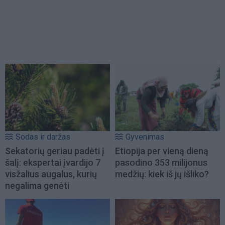
Sodas ir daržas
Gyvenimas
Sekatorių geriau padėti į
Etiopija per vieną dieną
šalį: ekspertai įvardijo 7
pasodino 353 milijonus
visžalius augalus, kurių
medžių: kiek iš jų išliko?
negalima genėti