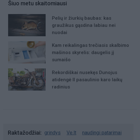
Šiuo metu skaitomiausi
Pelių ir žiurkių baubas: kas
graužikus gąsdina labiau nei
nuodai
Kam reikalingas trečiasis skalbimo
mašinos skyrelis: daugelis jį
sumaišo
Rekordiškai nusekęs Dunojus
atidengė II pasaulinio karo laikų
radinius
Raktažodžiai
grindys
Ve.lt
naudingi patarimai