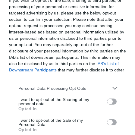
Gyvenimas
Žmonės
If you wish to opt-out of the sale, sharing to third parties, or
processing of your personal or sensitive information for
Tualetinis popierius
Pareigūnams nepavyksta
targeted advertising by us, please use the below opt-out
traukiasi į praeitį: kuo jį
baigti narkotikų
section to confirm your selection. Please note that after your
pakeis artimiausiu metu
disponavimu įtariamo
opt-out request is processed you may continue seeing
Olego Šurajevo bylos
interest-based ads based on personal information utilized by
us or personal information disclosed to third parties prior to
your opt-out. You may separately opt-out of the further
disclosure of your personal information by third parties on the
IAB’s list of downstream participants. This information may
also be disclosed by us to third parties on the
IAB’s List of
Downstream Participants
that may further disclose it to other
third parties.
Žmonės
Gyvenimas
Personal Data Processing Opt Outs
Reveka Devolskytė
Pasaulio langų valymo
prisiminė, iki ko nuvedė
čempionatas: kur vyksta
I want to opt-out of the Sharing of my
desperatiškas noras
varžybos, taisyklės ir
personal data.
Opted In
sulieknėti: apie pasekmes
prizas
negalvojau
I want to opt-out of the Sale of my
Personal Data.
Opted In