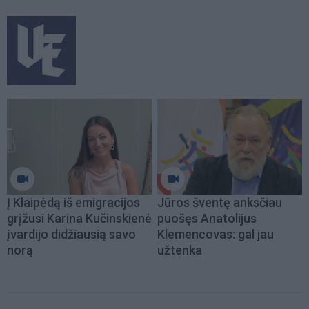
Į Klaipėdą iš emigracijos
Jūros šventę anksčiau
grįžusi Karina Kučinskienė
puošęs Anatolijus
įvardijo didžiausią savo
Klemencovas: gal jau
norą
užtenka