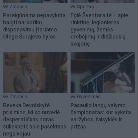
Žmonės
Sportas
Pareigūnams nepavyksta
Eglė Šventoraitė – apie
baigti narkotikų
rinktinę, legionierės
disponavimu įtariamo
gyvenimą, žemės
Olego Šurajevo bylos
drebėjimą ir didžiausią
svajonę
Žmonės
Gyvenimas
Reveka Devolskytė
Pasaulio langų valymo
prisiminė, iki ko nuvedė
čempionatas: kur vyksta
desperatiškas noras
varžybos, taisyklės ir
sulieknėti: apie pasekmes
prizas
negalvojau