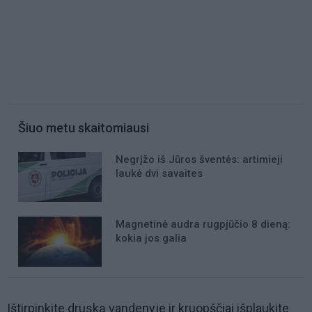
Šiuo metu skaitomiausi
Negrįžo iš Jūros šventės: artimieji
laukė dvi savaites
Magnetinė audra rugpjūčio 8 dieną:
kokia jos galia
Ištirpinkite druską vandenyje ir kruopščiai išplaukite