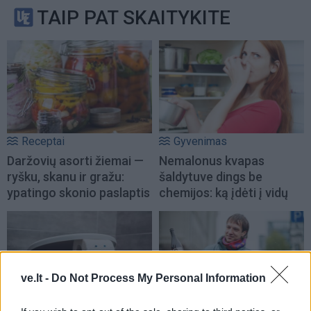
TAIP PAT SKAITYKITE
Receptai
Gyvenimas
Daržovių asorti žiemai —
Nemalonus kvapas
ryšku, skanu ir gražu:
šaldytuve dings be
ypatingo skonio paslaptis
chemijos: ką įdėti į vidų
ve.lt -
Do Not Process My Personal Information