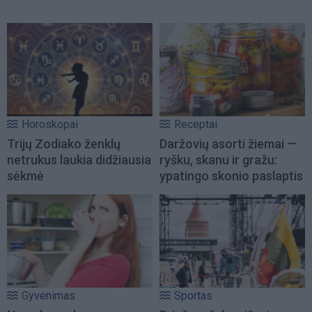
Horoskopai
Receptai
Trijų Zodiako ženklų
Daržovių asorti žiemai —
netrukus laukia didžiausia
ryšku, skanu ir gražu:
sėkmė
ypatingo skonio paslaptis
Gyvenimas
Sportas