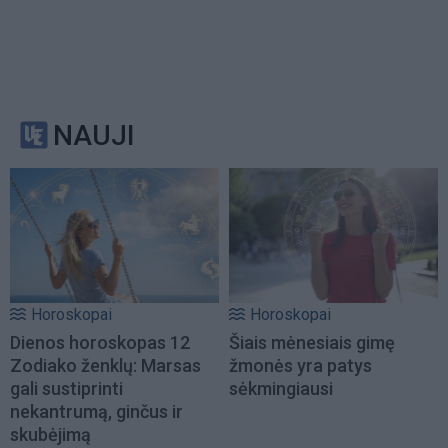
NAUJI
Horoskopai
Horoskopai
Dienos horoskopas 12
Šiais mėnesiais gimę
Zodiako ženklų: Marsas
žmonės yra patys
gali sustiprinti
sėkmingiausi
nekantrumą, ginčus ir
skubėjimą