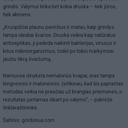
grindis. Valymui tinka bet kokia druska – tiek jūros,
tiek akmens.
„Kruopščiai plaunu paviršius ir matau, kaip grindys
tampa idealiai švarios. Druska veikia kaip natūralus
antiseptikas, ji padeda naikinti bakterijas, virusus ir
kitus mikroorganizmus, todėl po tokio tvarkymosi
jaučiu tikrą šviežumą.
Namuose išnyksta nemalonūs kvapai, oras tampa
lengvesnis ir malonesnis. Įsitikinau, kad šis paprastas
metodas veikia ne prasčiau už brangias priemones, o
rezultatas juntamas iškart po valymo“, – pabrėžė
tinklaraštininkė.
Šaltinis: gordonua.com