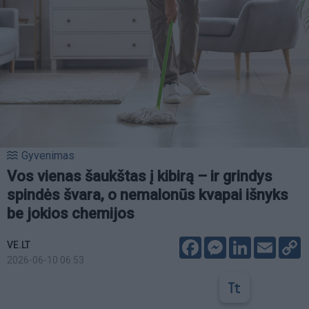
Gyvenimas
Vos vienas šaukštas į kibirą – ir grindys
spindės švara, o nemalonūs kvapai išnyks
be jokios chemijos
Facebook
Messenger
LinkedIn
Email
C
VE.LT
L
2026-06-10 06:53