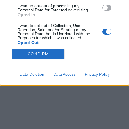
I want to opt-out of processing my
Personal Data for Targeted Advertising.
Opted In
I want to opt-out of Collection, Use,
Retention, Sale, and/or Sharing of my
Gyvenimas
Sodas ir daržas
Personal Data that Is Unrelated with the
Purposes for which it was collected.
Laive planuoja
Sekatorių geriau padėti į
Opted Out
apgyvendinti 80
šalį: ekspertai įvardijo 7
tūkstančių žmonių: kaip
visžalius augalus, kurių
CONFIRM
atrodys plaukiojantis
negalima genėti
miestas
(2)
Data Deletion
Data Access
Privacy Policy