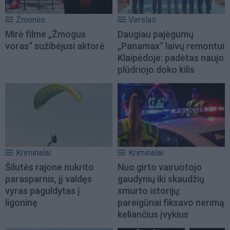
Žmonės
Verslas
Mirė filme „Žmogus
Daugiau pajėgumų
voras“ sužibėjusi aktorė
„Panamax“ laivų remontui
Klaipėdoje: padėtas naujo
plūdriojo doko kilis
Kriminalai
Kriminalai
Šilutės rajone nukrito
Nuo girto vairuotojo
parasparnis, jį valdęs
gaudynių iki skaudžių
vyras paguldytas į
smurto istorijų:
ligoninę
pareigūnai fiksavo nerimą
keliančius įvykius