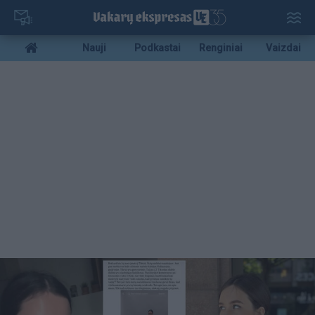
Pereiti
į
pagrindinį
Mobile
Nauji
Podkastai
Renginiai
Vaizdai
turinį
menu
bottom