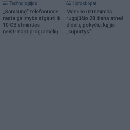
Technologijos
Horoskopai
„Samsung“ telefonuose
Mėnulio užtemimas
rasta galimybė atgauti iki
rugpjūčio 28 dieną atneš
10 GB atminties
didelių pokyčių: ką jis
neištrinant programėlių
„supurtys“
Load
More