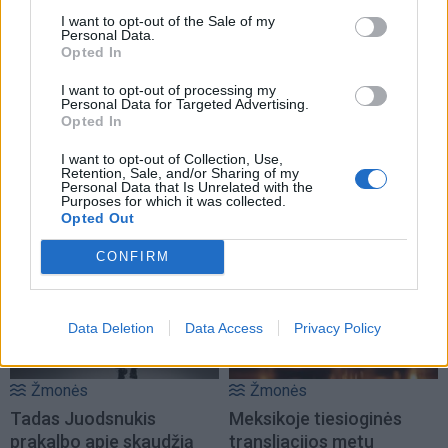
I want to opt-out of the Sale of my
Personal Data.
Opted In
I want to opt-out of processing my
Personal Data for Targeted Advertising.
Opted In
Žmonės
Žmonės
Skiriasi Seimo narys Linas
Paviešino nematytus
I want to opt-out of Collection, Use,
Retention, Sale, and/or Sharing of my
Jonauskas ir jo žmona
kadrus: Inga ir Aivaras
Personal Data that Is Unrelated with the
Purposes for which it was collected.
Evita: pora kreipėsi į
Stumbrai švenčia
Opted Out
teismą
(1)
ypatingą sukaktį
CONFIRM
Data Deletion
Data Access
Privacy Policy
Žmonės
Žmonės
Tadas Juodsnukis
Meksikoje tiesioginės
prakalbo apie skaudžią
transliacijos metu