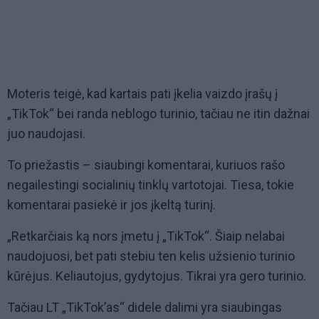
Moteris teigė, kad kartais pati įkelia vaizdo įrašų į
„TikTok“ bei randa neblogo turinio, tačiau ne itin dažnai
juo naudojasi.
To priežastis – siaubingi komentarai, kuriuos rašo
negailestingi socialinių tinklų vartotojai. Tiesa, tokie
komentarai pasiekė ir jos įkeltą turinį.
„Retkarčiais ką nors įmetu į „TikTok“. Šiaip nelabai
naudojuosi, bet pati stebiu ten kelis užsienio turinio
kūrėjus. Keliautojus, gydytojus. Tikrai yra gero turinio.
Tačiau LT „TikTok’as“ didele dalimi yra siaubingas