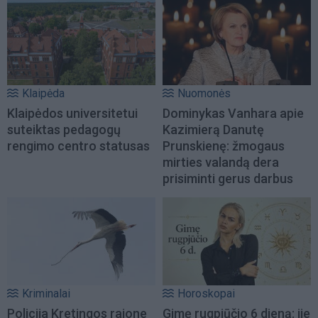
Klaipėda
Nuomonės
Klaipėdos universitetui
Dominykas Vanhara apie
suteiktas pedagogų
Kazimierą Danutę
rengimo centro statusas
Prunskienę: žmogaus
mirties valandą dera
prisiminti gerus darbus
Kriminalai
Horoskopai
Policija Kretingos rajone
Gimę rugpjūčio 6 dieną: jie