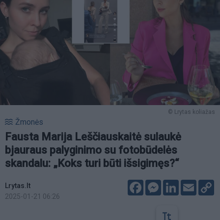
© Lrytas koliažas
Žmonės
Fausta Marija Leščiauskaitė sulaukė
bjauraus palyginimo su fotobūdelės
skandalu: „Koks turi būti išsigimęs?“
Facebook
Messenger
LinkedIn
Email
C
Lrytas.lt
L
2025-01-21 06:26