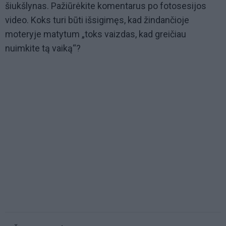
šiukšlynas. Pažiūrėkite komentarus po fotosesijos
video. Koks turi būti išsigimęs, kad žindančioje
moteryje matytum „toks vaizdas, kad greičiau
nuimkite tą vaiką“?