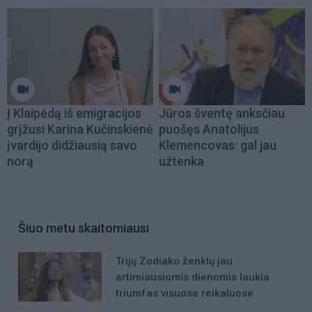
Į Klaipėdą iš emigracijos
Jūros šventę anksčiau
grįžusi Karina Kučinskienė
puošęs Anatolijus
įvardijo didžiausią savo
Klemencovas: gal jau
norą
užtenka
Šiuo metu skaitomiausi
Trijų Zodiako ženklų jau
artimiausiomis dienomis laukia
triumfas visuose reikaluose