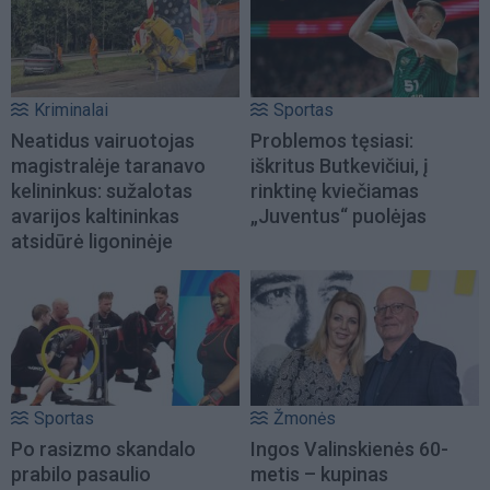
Kriminalai
Sportas
Neatidus vairuotojas
Problemos tęsiasi:
magistralėje taranavo
iškritus Butkevičiui, į
kelininkus: sužalotas
rinktinę kviečiamas
avarijos kaltininkas
„Juventus“ puolėjas
atsidūrė ligoninėje
Sportas
Žmonės
Po rasizmo skandalo
Ingos Valinskienės 60-
prabilo pasaulio
metis – kupinas