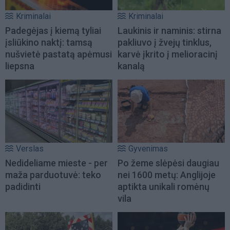
Kriminalai
Kriminalai
Padegėjas į kiemą tyliai
Laukinis ir naminis: stirna
įsliūkino naktį: tamsą
pakliuvo į žvejų tinklus,
nušvietė pastatą apėmusi
karvė įkrito į melioracinį
liepsna
kanalą
Verslas
Gyvenimas
Nedideliame mieste - per
Po žeme slėpėsi daugiau
maža parduotuvė: teko
nei 1600 metų: Anglijoje
padidinti
aptikta unikali romėnų
vila