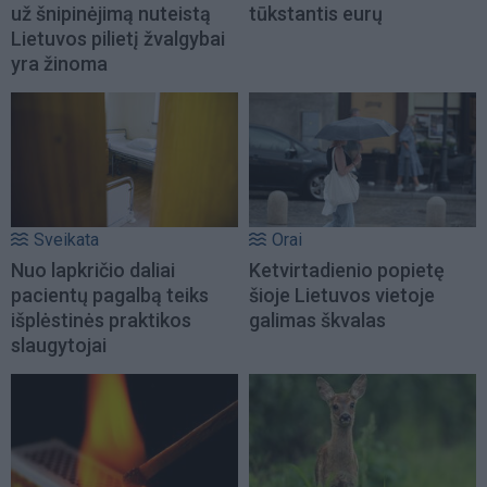
už šnipinėjimą nuteistą
tūkstantis eurų
Lietuvos pilietį žvalgybai
yra žinoma
Sveikata
Orai
Nuo lapkričio daliai
Ketvirtadienio popietę
pacientų pagalbą teiks
šioje Lietuvos vietoje
išplėstinės praktikos
galimas škvalas
slaugytojai