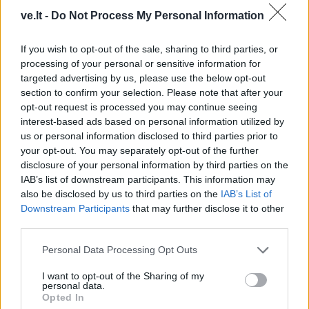
ve.lt -
Do Not Process My Personal Information
Žmonės
Žmonės
If you wish to opt-out of the sale, sharing to third parties, or
Ingos Valinskienės 60-
Mirė filme „Žmogus
processing of your personal or sensitive information for
metis – kupinas
voras“ sužibėjusi aktorė
targeted advertising by us, please use the below opt-out
section to confirm your selection. Please note that after your
ekstremalių patirčių:
opt-out request is processed you may continue seeing
Arūnas papasakojo, kuo
interest-based ads based on personal information utilized by
nustebino žmoną
us or personal information disclosed to third parties prior to
your opt-out. You may separately opt-out of the further
disclosure of your personal information by third parties on the
IAB’s list of downstream participants. This information may
also be disclosed by us to third parties on the
IAB’s List of
Downstream Participants
that may further disclose it to other
third parties.
Žmonės
Žmonės
Personal Data Processing Opt Outs
Meghan Markle parodė,
Kristina Meseguer
kaip atrodė vaikystėje
nustebino: parodė naują
I want to opt-out of the Sharing of my
personal data.
(nuotrauka)
mylimąjį?
Opted In