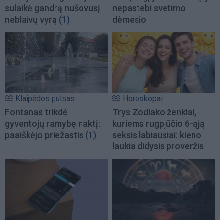
sulaikė gandrą nušovusį
nepastebi svetimo
neblaivų vyrą
(1)
dėmesio
Klaipėdos pulsas
Horoskopai
Fontanas trikdė
Trys Zodiako ženklai,
gyventojų ramybę naktį:
kuriems rugpjūčio 6-ąją
paaiškėjo priežastis
(1)
seksis labiausiai: kieno
laukia didysis proveržis