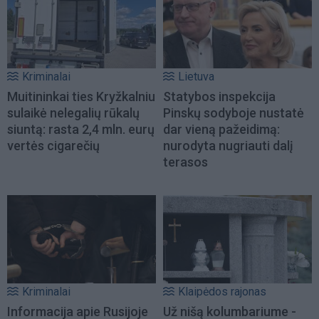
Kriminalai
Lietuva
Muitininkai ties Kryžkalniu
Statybos inspekcija
sulaikė nelegalių rūkalų
Pinskų sodyboje nustatė
siuntą: rasta 2,4 mln. eurų
dar vieną pažeidimą:
vertės cigarečių
nurodyta nugriauti dalį
terasos
Kriminalai
Klaipėdos rajonas
Informacija apie Rusijoje
Už nišą kolumbariume -