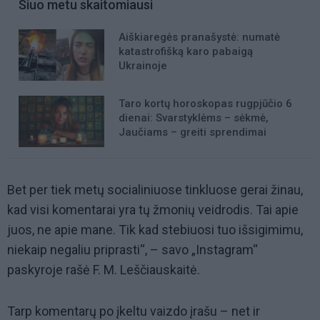
Šiuo metu skaitomiausi
Aiškiaregės pranašystė: numatė
katastrofišką karo pabaigą
Ukrainoje
Taro kortų horoskopas rugpjūčio 6
dienai: Svarstyklėms – sėkmė,
Jaučiams – greiti sprendimai
Bet per tiek metų socialiniuose tinkluose gerai žinau,
kad visi komentarai yra tų žmonių veidrodis. Tai apie
juos, ne apie mane. Tik kad stebiuosi tuo išsigimimu,
niekaip negaliu priprasti“, – savo „Instagram“
paskyroje rašė F. M. Leščiauskaitė.
Tarp komentarų po įkeltu vaizdo įrašu – net ir