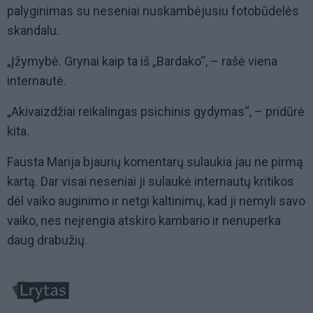
palyginimas su neseniai nuskambėjusiu fotobūdelės
skandalu.
„Įžymybė. Grynai kaip ta iš „Bardako“, – rašė viena
internautė.
„Akivaizdžiai reikalingas psichinis gydymas“, – pridūrė
kita.
Fausta Marija bjaurių komentarų sulaukia jau ne pirmą
kartą. Dar visai neseniai ji sulaukė internautų kritikos
dėl vaiko auginimo ir netgi kaltinimų, kad ji nemyli savo
vaiko, nes neįrengia atskiro kambario ir nenuperka
daug drabužių.