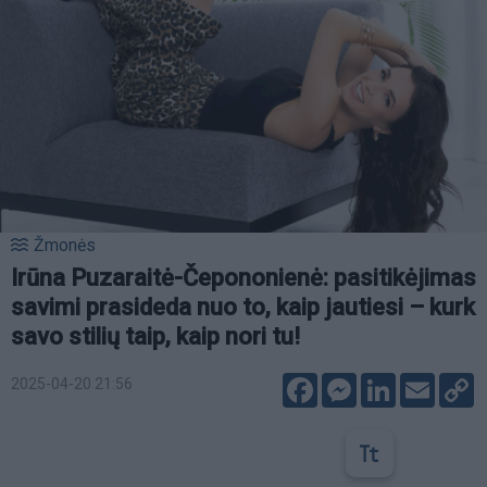
Žmonės
Irūna Puzaraitė-Čepononienė: pasitikėjimas
savimi prasideda nuo to, kaip jautiesi – kurk
savo stilių taip, kaip nori tu!
Facebook
Messenger
LinkedIn
Email
C
2025-04-20 21:56
L