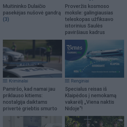
Muitininko Dulaičio
Proveržis kosmoso
pasekėjas nušovė gandrą
moksle: galingiausias
(3)
teleskopas užfiksavo
istorinius Saulės
paviršiaus kadrus
Kriminalai
Renginiai
Pamiršo, kad namai jau
Specialus reisas iš
priklauso kitiems:
Klaipėdos į nemokamą
nostalgija daiktams
vakarėlį „Viena naktis
privertė griebtis smurto
Nidoje“!