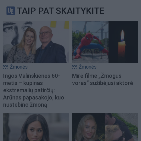
TAIP PAT SKAITYKITE
Žmonės
Žmonės
Ingos Valinskienės 60-
Mirė filme „Žmogus
metis – kupinas
voras“ sužibėjusi aktorė
ekstremalių patirčių:
Arūnas papasakojo, kuo
nustebino žmoną