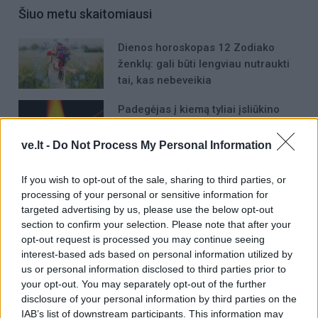
Šiuo metu skaitomiausi
Dienos horoskopas 12 Zodiako
ženklų: gali būti lengviau nutraukti
tai, kas nebeveikia
Padegėjas į kiemą tyliai įsliūkino
naktį: tamsą nušvietė pastatą
apėmusi liepsna
ve.lt -
Do Not Process My Personal Information
Plaukai mažiau riebaluosis: į
If you wish to opt-out of the sale, sharing to third parties, or
šampūną tereikia įberti vieną
processing of your personal or sensitive information for
ingredientą
targeted advertising by us, please use the below opt-out
section to confirm your selection. Please note that after your
opt-out request is processed you may continue seeing
interest-based ads based on personal information utilized by
us or personal information disclosed to third parties prior to
your opt-out. You may separately opt-out of the further
disclosure of your personal information by third parties on the
Raktažodžiai
irūna puzaraitė
IAB’s list of downstream participants. This information may