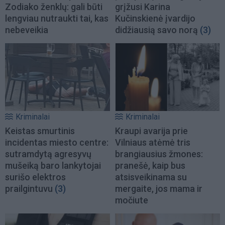
Zodiako ženklų: gali būti
grįžusi Karina
lengviau nutraukti tai, kas
Kučinskienė įvardijo
nebeveikia
didžiausią savo norą
(3)
Kriminalai
Kriminalai
Keistas smurtinis
Kraupi avarija prie
incidentas miesto centre:
Vilniaus atėmė tris
sutramdytą agresyvų
brangiausius žmones:
mušeiką baro lankytojai
pranešė, kaip bus
surišo elektros
atsisveikinama su
prailgintuvu
(3)
mergaite, jos mama ir
močiute