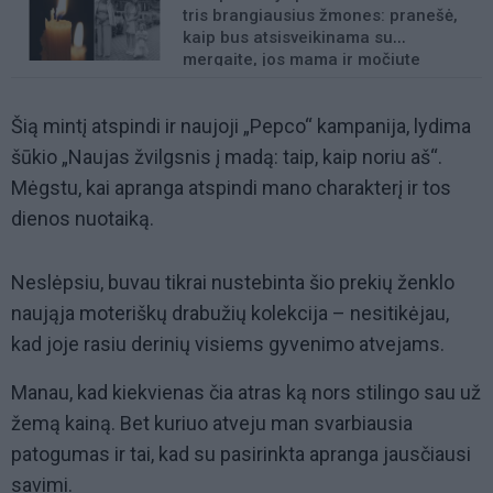
tris brangiausius žmones: pranešė,
kaip bus atsisveikinama su
mergaite, jos mama ir močiute
Šią mintį atspindi ir naujoji „Pepco“ kampanija, lydima
šūkio „Naujas žvilgsnis į madą: taip, kaip noriu aš“.
Mėgstu, kai apranga atspindi mano charakterį ir tos
dienos nuotaiką.
Neslėpsiu, buvau tikrai nustebinta šio prekių ženklo
naująja moteriškų drabužių kolekcija – nesitikėjau,
kad joje rasiu derinių visiems gyvenimo atvejams.
Manau, kad kiekvienas čia atras ką nors stilingo sau už
žemą kainą. Bet kuriuo atveju man svarbiausia
patogumas ir tai, kad su pasirinkta apranga jausčiausi
savimi.