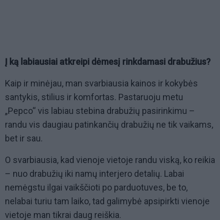
Į ką labiausiai atkreipi dėmesį rinkdamasi drabužius?
Kaip ir minėjau, man svarbiausia kainos ir kokybės
santykis, stilius ir komfortas. Pastaruoju metu
„Pepco“ vis labiau stebina drabužių pasirinkimu –
randu vis daugiau patinkančių drabužių ne tik vaikams,
bet ir sau.
O svarbiausia, kad vienoje vietoje randu viską, ko reikia
– nuo drabužių iki namų interjero detalių. Labai
nemėgstu ilgai vaikščioti po parduotuves, be to,
nelabai turiu tam laiko, tad galimybė apsipirkti vienoje
vietoje man tikrai daug reiškia.