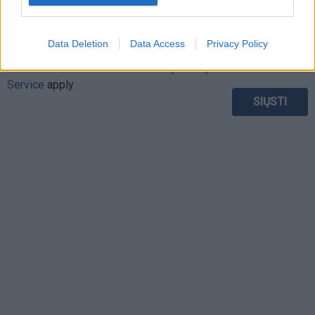
This site is protected by
Data Deletion
Data Access
Privacy Policy
Sutinku su
taisyklėmis
reCAPTCHA and the Google
Privacy Policy
and
Terms of
Service
apply.