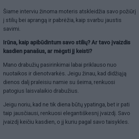
Šiame interviu žinoma moteris atskleidžia savo požiūrį
į stilių bei aprangą ir pabrėžia, kaip svarbu jaustis
savimi.
Irūna, kaip apibūdintum savo stilių? Ar tavo įvaizdis
kasdien panašus, ar mėgsti jį keisti?
Mano drabužių pasirinkimai labai priklauso nuo
nuotaikos ir dienotvarkės. Jeigu žinau, kad didžiąją
dienos dalį praleisiu namie su šeima, renkuosi
patogius laisvalaikio drabužius.
Jeigu noriu, kad ne tik diena būtų ypatinga, bet ir pati
taip jausčiausi, renkuosi elegantiškesnį įvaizdį. Savo
įvaizdį keičiu kasdien, o jį kuriu pagal savo taisykles.