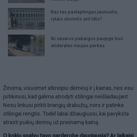
Kas tas paslaptingas jaunuolis,
rytais stovintis ant tilto?
Iki vasaros pabaigos paupyje bus
atidarytas naujas parkas
Žinoma, visuomet atkreipiu dėmesį ir į kainas, nes esu
įsitikinusi, kad galima atrodyti stilingai neišlaidaujant.
Nesu linkusi pirkti brangių drabužių, nors ir patinka
stilingai rengtis. Todėl labai džiaugiuosi, kai pavyksta
atrasti puikių derinių už prieinamą kainą.
O kokių spalvų tavo garderobe daugiausia? Ar laikaisi