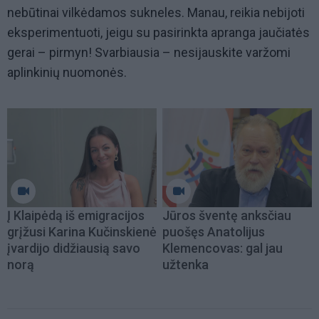
nebūtinai vilkėdamos sukneles. Manau, reikia nebijoti
eksperimentuoti, jeigu su pasirinkta apranga jaučiatės
gerai – pirmyn! Svarbiausia – nesijauskite varžomi
aplinkinių nuomonės.
Į Klaipėdą iš emigracijos
Jūros šventę anksčiau
grįžusi Karina Kučinskienė
puošęs Anatolijus
įvardijo didžiausią savo
Klemencovas: gal jau
norą
užtenka