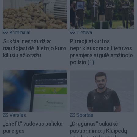
Kriminalai
Lietuva
Sukčiai nesnaudžia:
Pirmoji atkurtos
naudojasi dėl kietojo kuro
nepriklausomos Lietuvos
kilusiu ažiotažu
premjerė atgulė amžinojo
poilsio
(1)
Verslas
Sportas
„Enefit“ vadovas palieka
„Dragūnas“ sulaukė
pareigas
pastiprinimo: į Klaipėdą