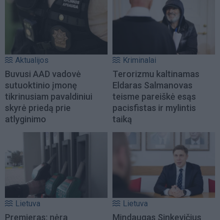
Aktualijos
Kriminalai
Buvusi AAD vadovė
Terorizmu kaltinamas
sutuoktinio įmonę
Eldaras Salmanovas
tikrinusiam pavaldiniui
teisme pareiškė esąs
skyrė priedą prie
pacisfistas ir mylintis
atlyginimo
taiką
Lietuva
Lietuva
Premjeras: nėra
Mindaugas Sinkevičius