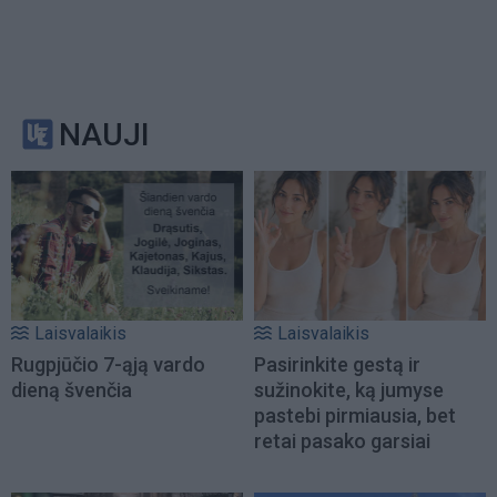
NAUJI
Laisvalaikis
Laisvalaikis
Rugpjūčio 7-ąją vardo
Pasirinkite gestą ir
dieną švenčia
sužinokite, ką jumyse
pastebi pirmiausia, bet
retai pasako garsiai