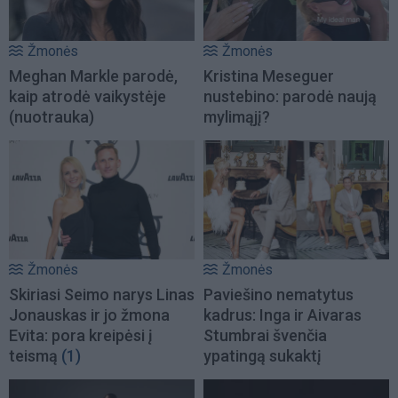
Žmonės
Žmonės
Meghan Markle parodė,
Kristina Meseguer
kaip atrodė vaikystėje
nustebino: parodė naują
(nuotrauka)
mylimąjį?
Žmonės
Žmonės
Skiriasi Seimo narys Linas
Paviešino nematytus
Jonauskas ir jo žmona
kadrus: Inga ir Aivaras
Evita: pora kreipėsi į
Stumbrai švenčia
teismą
(1)
ypatingą sukaktį