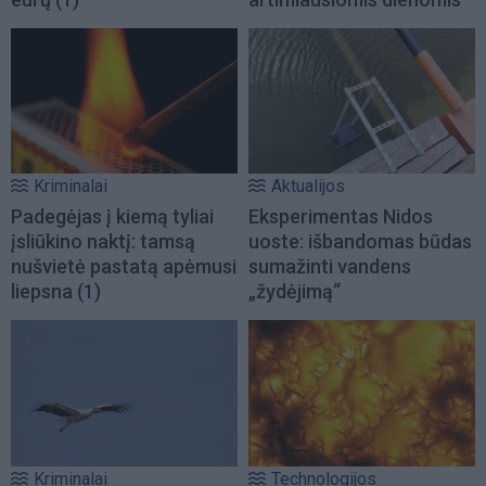
Kriminalai
Aktualijos
Padegėjas į kiemą tyliai
Eksperimentas Nidos
įsliūkino naktį: tamsą
uoste: išbandomas būdas
nušvietė pastatą apėmusi
sumažinti vandens
liepsna
(1)
„žydėjimą“
Kriminalai
Technologijos