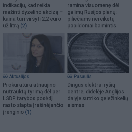
indikacijų, kad reikia
ramina visuomenę dėl
mažinti dyzelino akcizą –
galimų Rusijos planų:
kaina turi viršyti 2,2 euro
piliečiams nereikėtų
už litrą
(2)
papildomai baimintis
Aktualijos
Pasaulis
Prokuratūra atnaujino
Dingus elektrai ryšių
nutrauktą tyrimą dėl per
centre, didelėje Anglijos
LSDP tarybos posėdį
dalyje sutriko geležinkelių
rasto slapta įrašinėjančio
eismas
įrenginio
(1)