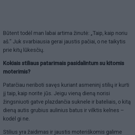
Būtent todėl man labai artima žinutė: „Taip, kaip noriu
aš.“ Juk svarbiausia gerai jaustis pačiai, o ne taikytis
prie kitų lūkesčių.
Kokiais stiliaus patarimais pasidalintum su kitomis
moterimis?
Patarčiau neriboti savęs kuriant asmeninį stilių ir kurti
jį taip, kaip norite jūs. Jeigu vieną dieną norisi
žingsniuoti gatve plazdančia suknele ir bateliais, o kitą
dieną autis grubius aulinius batus ir vilktis kelnes –
kodėl gi ne.
Stilius yra žaidimas ir jaustis moteriškomis galime