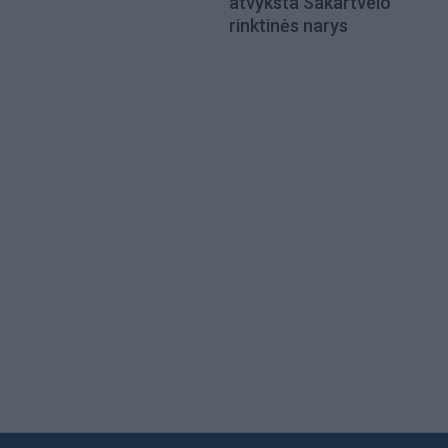
atvyksta Sakartvelo
rinktinės narys
Load
More