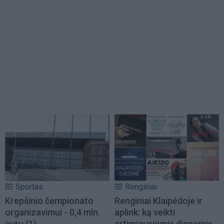
Sportas
Renginiai
Krepšinio čempionato
Renginiai Klaipėdoje ir
organizavimui - 0,4 mln.
aplink: ką veikti
eurų
(1)
artimiausiomis dienomis