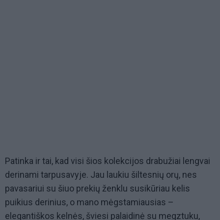
Patinka ir tai, kad visi šios kolekcijos drabužiai lengvai
derinami tarpusavyje. Jau laukiu šiltesnių orų, nes
pavasariui su šiuo prekių ženklu susikūriau kelis
puikius derinius, o mano mėgstamiausias –
elegantiškos kelnės, šviesi palaidinė su megztuku,