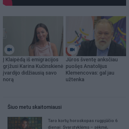
Į Klaipėdą iš emigracijos
Jūros šventę anksčiau
grįžusi Karina Kučinskienė
puošęs Anatolijus
įvardijo didžiausią savo
Klemencovas: gal jau
norą
užtenka
Šiuo metu skaitomiausi
Taro kortų horoskopas rugpjūčio 6
dienai: Svarstyklėms – sėkmė,