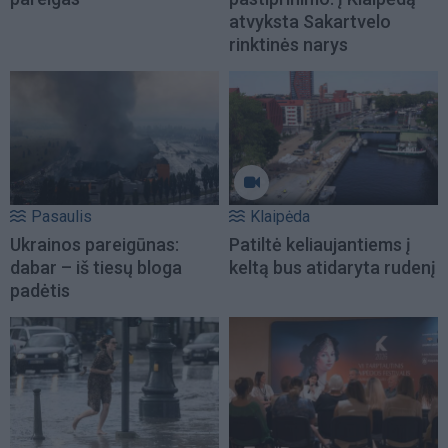
atvyksta Sakartvelo
rinktinės narys
Pasaulis
Klaipėda
Ukrainos pareigūnas:
Patiltė keliaujantiems į
dabar – iš tiesų bloga
keltą bus atidaryta rudenį
padėtis