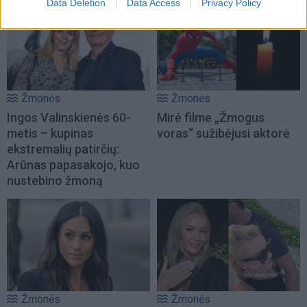
Data Deletion
Data Access
Privacy Policy
Žmonės
Žmonės
Ingos Valinskienės 60-
Mirė filme „Žmogus
metis – kupinas
voras“ sužibėjusi aktorė
ekstremalių patirčių:
Arūnas papasakojo, kuo
nustebino žmoną
Žmonės
Žmonės