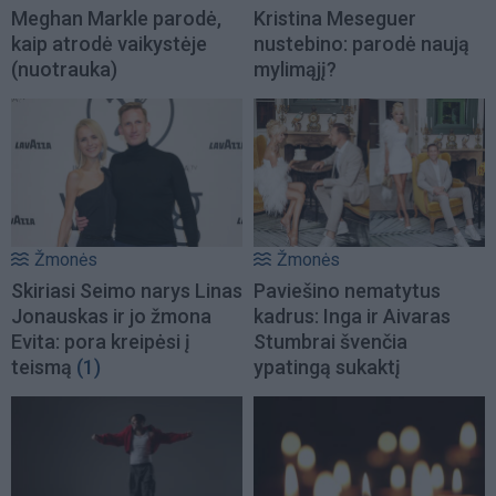
Meghan Markle parodė,
Kristina Meseguer
kaip atrodė vaikystėje
nustebino: parodė naują
(nuotrauka)
mylimąjį?
Žmonės
Žmonės
Skiriasi Seimo narys Linas
Paviešino nematytus
Jonauskas ir jo žmona
kadrus: Inga ir Aivaras
Evita: pora kreipėsi į
Stumbrai švenčia
teismą
(1)
ypatingą sukaktį