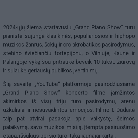
2024-ųjų žiemą startavusiu „Grand Piano Show“ turu
pianistė sujungė klasikinės, populiariosios ir hiphopo
muzikos žanrus, šokių ir oro akrobatikos pasirodymus,
stebino šviečiančiu fortepijonu, o Vilniuje, Kaune ir
Palangoje vykę šou pritraukė beveik 10 tūkst. žiūrovų
ir sulaukė geriausių publikos įvertinimų.
Šią savaitę „YouTube“ platformoje pasirodžiusiame
„Grand Piano Show“ koncerto filme įamžintos
akimirkos iš visų trijų turo pasirodymų, arenų
užkulisiai ir nesuvaidintos emocijos. Filme I. Dūdaitė
taip pat atvirai pasakoja apie vaikystę, šeimos
palaikymą, savo muzikos misiją, įtemptą pasiruošimo
etapą, iššūkius bei šio turo įtaką jaunajai kartai.