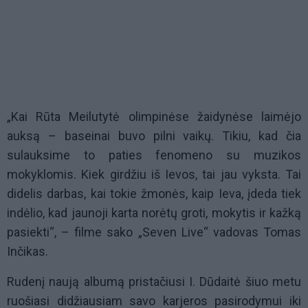
„Kai Rūta Meilutytė olimpinėse žaidynėse laimėjo
auksą – baseinai buvo pilni vaikų. Tikiu, kad čia
sulauksime to paties fenomeno su muzikos
mokyklomis. Kiek girdžiu iš Ievos, tai jau vyksta. Tai
didelis darbas, kai tokie žmonės, kaip Ieva, įdeda tiek
indėlio, kad jaunoji karta norėtų groti, mokytis ir kažką
pasiekti“, – filme sako „Seven Live“ vadovas Tomas
Inčikas.
Rudenį naują albumą pristačiusi I. Dūdaitė šiuo metu
ruošiasi didžiausiam savo karjeros pasirodymui iki