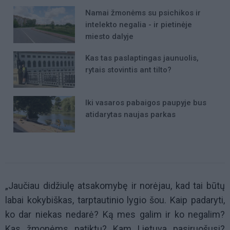
Namai žmonėms su psichikos ir
intelekto negalia - ir pietinėje
miesto dalyje
Kas tas paslaptingas jaunuolis,
rytais stovintis ant tilto?
Iki vasaros pabaigos paupyje bus
atidarytas naujas parkas
„Jaučiau didžiulę atsakomybę ir norėjau, kad tai būtų
labai kokybiškas, tarptautinio lygio šou. Kaip padaryti,
ko dar niekas nedarė? Ką mes galim ir ko negalim?
Kas žmonėms patiktų? Kam Lietuva pasiruošusi?