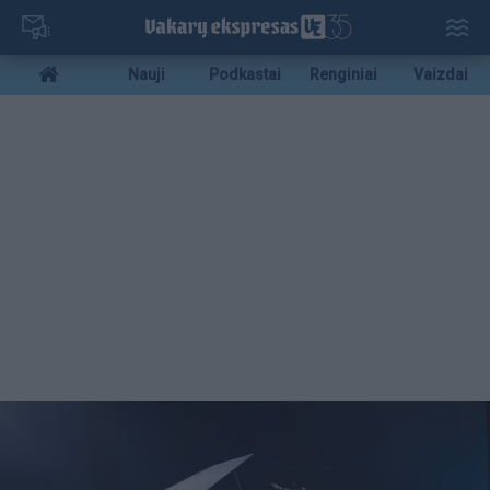
Pereiti
į
pagrindinį
Mobile
Nauji
Podkastai
Renginiai
Vaizdai
turinį
menu
bottom