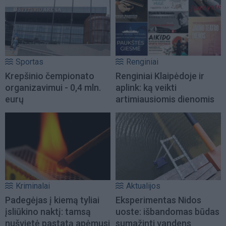
Sportas
Renginiai
Krepšinio čempionato
Renginiai Klaipėdoje ir
organizavimui - 0,4 mln.
aplink: ką veikti
eurų
artimiausiomis dienomis
Kriminalai
Aktualijos
Padegėjas į kiemą tyliai
Eksperimentas Nidos
įsliūkino naktį: tamsą
uoste: išbandomas būdas
nušvietė pastatą apėmusi
sumažinti vandens