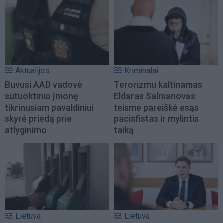
Aktualijos
Kriminalai
Buvusi AAD vadovė
Terorizmu kaltinamas
sutuoktinio įmonę
Eldaras Salmanovas
tikrinusiam pavaldiniui
teisme pareiškė esąs
skyrė priedą prie
pacisfistas ir mylintis
atlyginimo
taiką
Lietuva
Lietuva