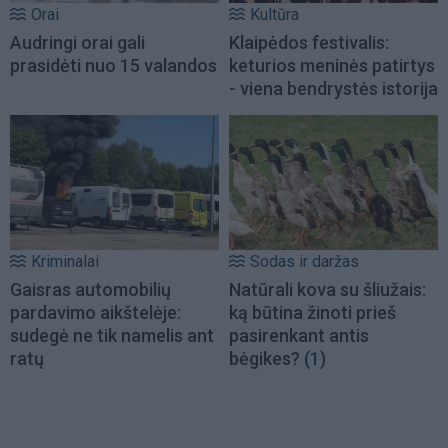
Orai
Kultūra
Audringi orai gali
Klaipėdos festivalis:
prasidėti nuo 15 valandos
keturios meninės patirtys
- viena bendrystės istorija
Kriminalai
Sodas ir daržas
Gaisras automobilių
Natūrali kova su šliužais:
pardavimo aikštelėje:
ką būtina žinoti prieš
sudegė ne tik namelis ant
pasirenkant antis
ratų
bėgikes?
(1)