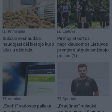
Kriminalai
Lietuva
Sukčiai nesnaudžia:
Pirmoji atkurtos
naudojasi dėl kietojo kuro
nepriklausomos Lietuvos
kilusiu ažiotažu
premjerė atgulė amžinojo
poilsio
(1)
Verslas
Sportas
„Enefit“ vadovas palieka
„Dragūnas“ sulaukė
pareigas
pastiprinimo: į Klaipėdą