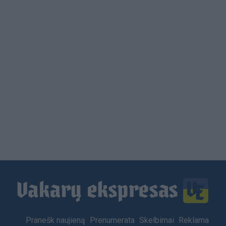
Load
More
Footer
Pranešk naujieną
Prenumerata
Skelbimai
Reklama