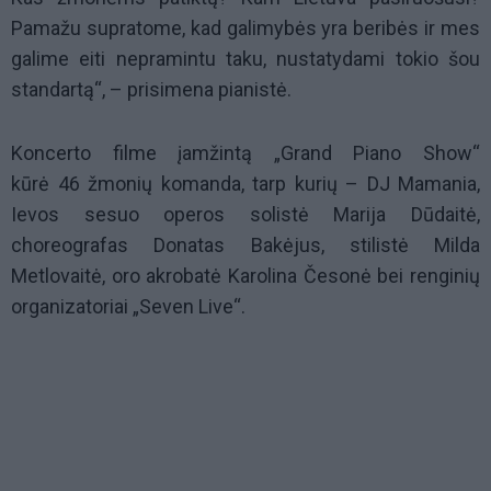
Pamažu supratome, kad galimybės yra beribės ir mes
galime eiti nepramintu taku, nustatydami tokio šou
standartą“, – prisimena pianistė.
Koncerto filme įamžintą „Grand Piano Show“
kūrė
46
žmonių komanda, tarp kurių – DJ Mamania,
Ievos sesuo operos solistė Marija Dūdaitė,
choreografas Donatas Bakėjus, stilistė Milda
Metlovaitė, oro akrobatė Karolina Česonė bei renginių
organizatoriai „Seven Live“.