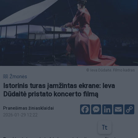
© Ieva Dūdaitė. Filmo kadras
Žmonės
Istorinis turas įamžintas ekrane: Ieva
Dūdaitė pristato koncerto filmą
Facebook
Messenger
LinkedIn
Email
C
Pranešimas žiniasklaidai
L
2026-01-29 12:22