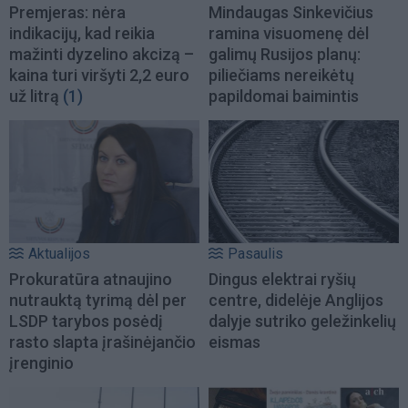
Premjeras: nėra
Mindaugas Sinkevičius
indikacijų, kad reikia
ramina visuomenę dėl
mažinti dyzelino akcizą –
galimų Rusijos planų:
kaina turi viršyti 2,2 euro
piliečiams nereikėtų
už litrą
(1)
papildomai baimintis
Aktualijos
Pasaulis
Prokuratūra atnaujino
Dingus elektrai ryšių
nutrauktą tyrimą dėl per
centre, didelėje Anglijos
LSDP tarybos posėdį
dalyje sutriko geležinkelių
rasto slapta įrašinėjančio
eismas
įrenginio