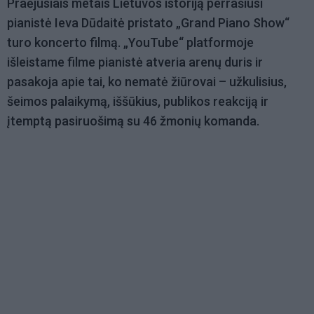
Praėjusiais metais Lietuvos istoriją perrašiusi
pianistė Ieva Dūdaitė pristato „Grand Piano Show“
turo koncerto filmą. „YouTube“ platformoje
išleistame filme pianistė atveria arenų duris ir
pasakoja apie tai, ko nematė žiūrovai – užkulisius,
šeimos palaikymą, iššūkius, publikos reakciją ir
įtemptą pasiruošimą su 46 žmonių komanda.