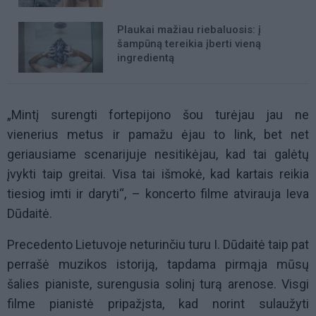
Plaukai mažiau riebaluosis: į
šampūną tereikia įberti vieną
ingredientą
„Mintį surengti fortepijono šou turėjau jau ne
vienerius metus ir pamažu ėjau to link, bet net
geriausiame scenarijuje nesitikėjau, kad tai galėtų
įvykti taip greitai. Visa tai išmokė, kad kartais reikia
tiesiog imti ir daryti“, – koncerto filme atvirauja Ieva
Dūdaitė.
Precedento Lietuvoje neturinčiu turu I. Dūdaitė taip pat
perrašė muzikos istoriją, tapdama pirmąja mūsų
šalies pianiste, surengusia solinį turą arenose. Visgi
filme pianistė pripažįsta, kad norint sulaužyti