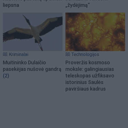
liepsna
„žydėjimą“
Kriminalai
Technologijos
Muitininko Dulaičio
Proveržis kosmoso
pasekėjas nušovė gandrą
moksle: galingiausias
(2)
teleskopas užfiksavo
istorinius Saulės
paviršiaus kadrus