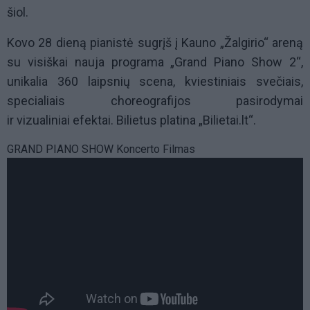
šiol.
Kovo
28
dieną pianistė sugrįš į Kauno „Žalgirio“ areną
su visiškai nauja programa „Grand Piano Show 2“,
unikalia
360 l
aipsnių scena, kviestiniais svečiais,
specialiai
s
choreografijos pasirodymai
ir
vizualiniai efektai
. Bilietus platina
„Bilietai.lt“.
GRAND PIANO SHOW Koncerto Filmas