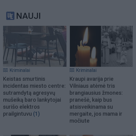
NAUJI
Kriminalai
Kriminalai
Keistas smurtinis
Kraupi avarija prie
incidentas miesto centre:
Vilniaus atėmė tris
sutramdytą agresyvų
brangiausius žmones:
mušeiką baro lankytojai
pranešė, kaip bus
surišo elektros
atsisveikinama su
prailgintuvu
(1)
mergaite, jos mama ir
močiute