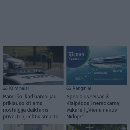
Kriminalai
Renginiai
Pamiršo, kad namai jau
Specialus reisas iš
priklauso kitiems:
Klaipėdos į nemokamą
nostalgija daiktams
vakarėlį „Viena naktis
privertė griebtis smurto
Nidoje“!