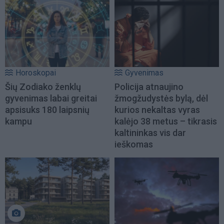
Horoskopai
Gyvenimas
Šių Zodiako ženklų
Policija atnaujino
gyvenimas labai greitai
žmogžudystės bylą, dėl
apsisuks 180 laipsnių
kurios nekaltas vyras
kampu
kalėjo 38 metus – tikrasis
kaltininkas vis dar
ieškomas