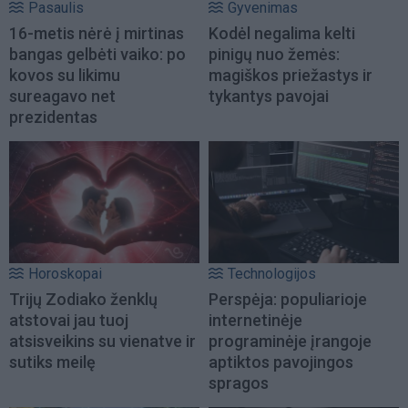
Pasaulis
Gyvenimas
16-metis nėrė į mirtinas
Kodėl negalima kelti
bangas gelbėti vaiko: po
pinigų nuo žemės:
kovos su likimu
magiškos priežastys ir
sureagavo net
tykantys pavojai
prezidentas
Horoskopai
Technologijos
Trijų Zodiako ženklų
Perspėja: populiarioje
atstovai jau tuoj
internetinėje
atsisveikins su vienatve ir
programinėje įrangoje
sutiks meilę
aptiktos pavojingos
spragos