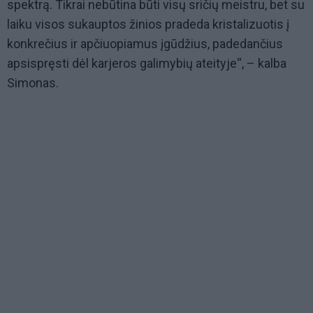
spektrą. Tikrai nebūtina būti visų sričių meistru, bet su
laiku visos sukauptos žinios pradeda kristalizuotis į
konkrečius ir apčiuopiamus įgūdžius, padedančius
apsispręsti dėl karjeros galimybių ateityje“, – kalba
Simonas.