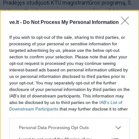
Pradėjęs studijuoti KTU magistrantūros programą, S.
Adomavičius buvo visai neseniai pradėjęs dirbti
viename iš didžiųjų bankų. Tuo pat metu, Lietuvą
ve.lt -
Do Not Process My Personal Information
netikėtai užplūdo karantino banga, kuri jam visgi tapo
ne problema, o galimybe.
If you wish to opt-out of the sale, sharing to third parties, or
processing of your personal or sensitive information for
targeted advertising by us, please use the below opt-out
section to confirm your selection. Please note that after your
opt-out request is processed you may continue seeing
interest-based ads based on personal information utilized by
us or personal information disclosed to third parties prior to
your opt-out. You may separately opt-out of the further
disclosure of your personal information by third parties on the
IAB’s list of downstream participants. This information may
also be disclosed by us to third parties on the
IAB’s List of
Downstream Participants
that may further disclose it to other
third parties.
Personal Data Processing Opt Outs