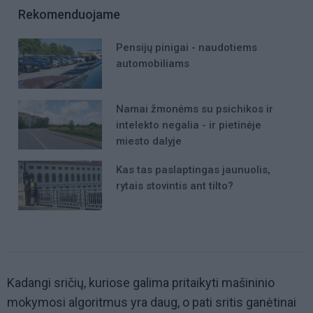
Rekomenduojame
Pensijų pinigai - naudotiems
automobiliams
Namai žmonėms su psichikos ir
intelekto negalia - ir pietinėje
miesto dalyje
Kas tas paslaptingas jaunuolis,
rytais stovintis ant tilto?
Kadangi sričių, kuriose galima pritaikyti mašininio
mokymosi algoritmus yra daug, o pati sritis ganėtinai