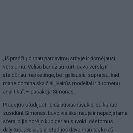
„Iš pradžių dirbau pardavimų srityje ir domėjausi
verslumu. Vėliau bandžiau kurti savo verslą ir
atsidūriau marketinge, bet galiausiai supratau, kad
mane domina skaičiai, įvairūs modeliai ir duomenų
analitika“, – pasakoja Simonas.
Pradėjus studijuoti, didžiausias iššūkis, su kuriuo
susidūrė Simonas, buvo visiškai nauja ir nepažįstama
sfera, o jis norėjo kuo geriau suvokti dėstomus
dalykus. „Galiausiai studijos davė man tai, ko aš