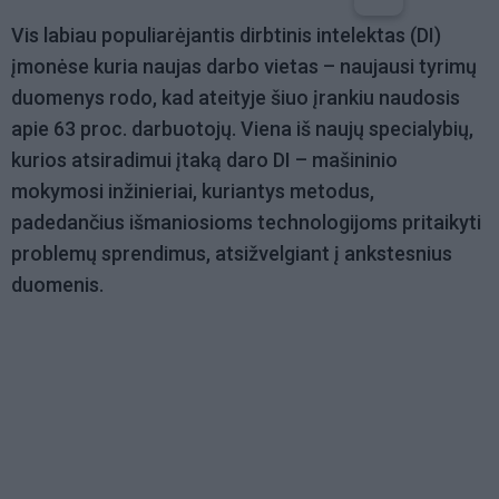
Vis labiau populiarėjantis dirbtinis intelektas (DI)
įmonėse kuria naujas darbo vietas – naujausi tyrimų
duomenys rodo, kad ateityje šiuo įrankiu naudosis
apie
63 proc.
darbuotojų. Viena iš naujų specialybių,
kurios atsiradimui įtaką daro DI – mašininio
mokymosi inžinieriai, kuriantys metodus,
padedančius išmaniosioms technologijoms pritaikyti
problemų sprendimus, atsižvelgiant į ankstesnius
duomenis.