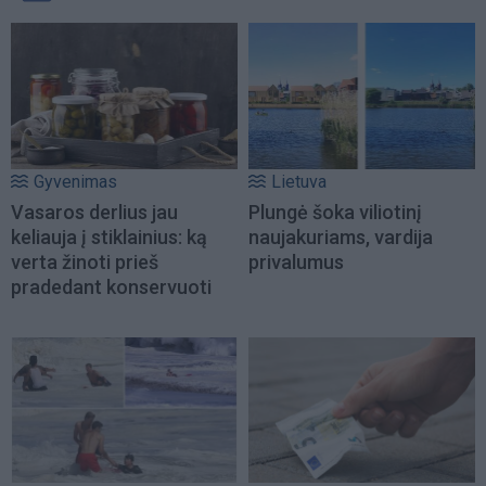
Gyvenimas
Lietuva
Vasaros derlius jau
Plungė šoka viliotinį
keliauja į stiklainius: ką
naujakuriams, vardija
verta žinoti prieš
privalumus
pradedant konservuoti