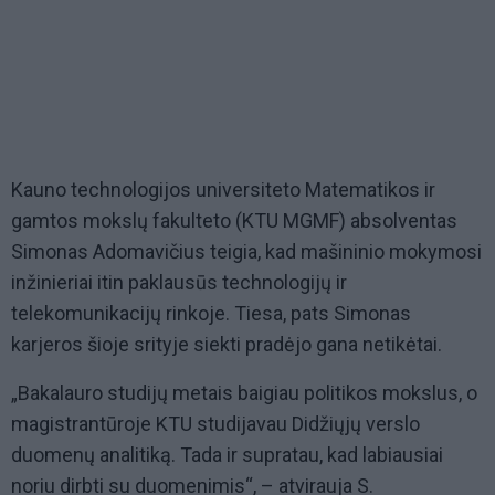
Kauno technologijos universiteto Matematikos ir
gamtos mokslų fakulteto (KTU MGMF) absolventas
Simonas Adomavičius teigia, kad mašininio mokymosi
inžinieriai itin paklausūs technologijų ir
telekomunikacijų rinkoje. Tiesa, pats Simonas
karjeros šioje srityje siekti pradėjo gana netikėtai.
„Bakalauro studijų metais baigiau politikos mokslus, o
magistrantūroje KTU studijavau
Didžiųjų verslo
duomenų analitiką
. Tada ir supratau, kad labiausiai
noriu dirbti su duomenimis“, – atvirauja S.