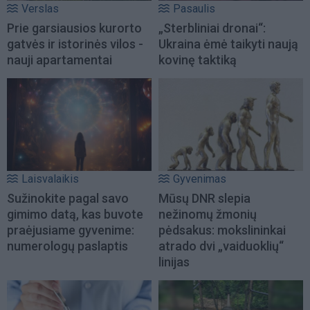
Verslas
Pasaulis
Prie garsiausios kurorto
„Sterbliniai dronai“:
gatvės ir istorinės vilos -
Ukraina ėmė taikyti naują
nauji apartamentai
kovinę taktiką
Laisvalaikis
Gyvenimas
Sužinokite pagal savo
Mūsų DNR slepia
gimimo datą, kas buvote
nežinomų žmonių
praėjusiame gyvenime:
pėdsakus: mokslininkai
numerologų paslaptis
atrado dvi „vaiduoklių“
linijas