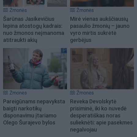
Žmonės
Žmonės
Šarūnas Jasikevičius
Mirė vienas aukščiausių
lepina atostogų kadrais:
pasaulio žmonių – jauno
nuo žmonos neįmanoma
vyro mirtis sukrėtė
atitraukti akių
gerbėjus
Žmonės
Žmonės
Pareigūnams nepavyksta
Reveka Devolskytė
baigti narkotikų
prisiminė, iki ko nuvedė
disponavimu įtariamo
desperatiškas noras
Olego Šurajevo bylos
sulieknėti: apie pasekmes
negalvojau