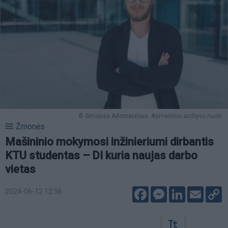
© Simonas Adomavičius. Asmeninio archyvo nuotr.
Žmonės
Mašininio mokymosi inžinieriumi dirbantis
KTU studentas – DI kuria naujas darbo
vietas
Facebook
Messenger
LinkedIn
Email
C
2024-06-12 12:56
L