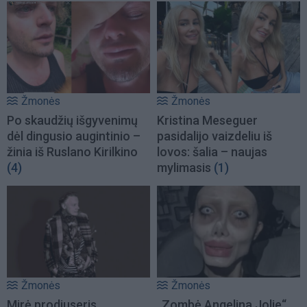
Žmonės
Žmonės
Po skaudžių išgyvenimų
Kristina Meseguer
dėl dingusio augintinio –
pasidalijo vaizdeliu iš
žinia iš Ruslano Kirilkino
lovos: šalia – naujas
(4)
mylimasis
(1)
Žmonės
Žmonės
Mirė prodiuseris
„Zombė Angelina Jolie“