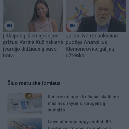
Į Klaipėdą iš emigracijos
Jūros šventę anksčiau
grįžusi Karina Kučinskienė
puošęs Anatolijus
įvardijo didžiausią savo
Klemencovas: gal jau
norą
užtenka
Šiuo metu skaitomiausi
Kam reikalingas trečiasis skalbimo
mašinos skyrelis: daugelis jį
sumaišo
Laive planuoja apgyvendinti 80
tūkstančių žmonių: kaip atrodys