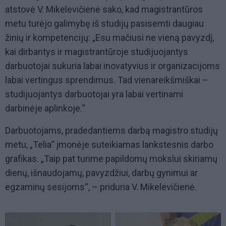
atstovė V. Mikelevičienė sako, kad magistrantūros
metu turėjo galimybę iš studijų pasisemti daugiau
žinių ir kompetencijų: „Esu mačiusi ne vieną pavyzdį,
kai dirbantys ir magistrantūroje studijuojantys
darbuotojai sukuria labai inovatyvius ir organizacijoms
labai vertingus sprendimus. Tad vienareikšmiškai –
studijuojantys darbuotojai yra labai vertinami
darbinėje aplinkoje.“
Darbuotojams, pradedantiems darbą magistro studijų
metu,
„Telia“ įmonėje
suteikiamas lankstesnis darbo
grafikas. „Taip pat turime papildomų mokslui skiriamų
dienų, išnaudojamų, pavyzdžiui, darbų gynimui ar
egzaminų sesijoms“, – priduria V. Mikelevičienė.