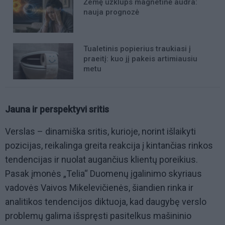
Žemę užklups magnetinė audra:
nauja prognozė
Tualetinis popierius traukiasi į
praeitį: kuo jį pakeis artimiausiu
metu
Jauna ir perspektyvi sritis
Verslas – dinamiška sritis, kurioje, norint išlaikyti
pozicijas, reikalinga greita reakcija į kintančias rinkos
tendencijas ir nuolat augančius klientų poreikius.
Pasak įmonės „Telia“ Duomenų įgalinimo skyriaus
vadovės Vaivos Mikelevičienės, šiandien rinka ir
analitikos tendencijos diktuoja, kad daugybę verslo
problemų galima išspręsti pasitelkus mašininio