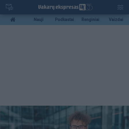
Pereiti
į
pagrindinį
Mobile
Nauji
Podkastai
Renginiai
Vaizdai
turinį
menu
bottom