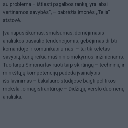
su problema – ištiesti pagalbos ranką, yra labai
vertinamos savybės“, – pabrėžia įmonės „Telia“
atstovė.
Įvairiapusiškumas, smalsumas, domėjimasis
analitikos pasaulio tendencijomis, gebėjimas dirbti
komandoje ir komunikabilumas
– tai tik keletas
savybių, kurių reikia mašininio mokymosi inžinieriams.
Tuo tarpu Simonui laviruoti tarp skirtingų – techninių ir
minkštųjų kompetencijų padeda įvairialypis
išsilavinimas – bakalauro studijose baigti politikos
mokslai, o magistrantūroje –
Didžiųjų verslo duomenų
analitika
.