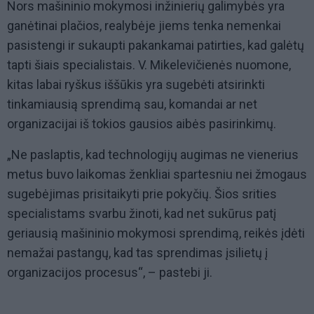
Nors mašininio mokymosi inžinierių galimybės yra
ganėtinai plačios, realybėje jiems tenka nemenkai
pasistengi ir sukaupti pakankamai patirties, kad galėtų
tapti šiais specialistais. V. Mikelevičienės nuomone,
kitas labai ryškus iššūkis yra sugebėti atsirinkti
tinkamiausią sprendimą sau, komandai ar net
organizacijai iš tokios gausios aibės pasirinkimų.
„Ne paslaptis, kad technologijų augimas ne vienerius
metus buvo laikomas ženkliai spartesniu nei žmogaus
sugebėjimas prisitaikyti prie pokyčių. Šios srities
specialistams svarbu žinoti, kad net sukūrus patį
geriausią mašininio mokymosi sprendimą, reikės įdėti
nemažai pastangų, kad tas sprendimas įsilietų į
organizacijos procesus“, – pastebi ji.