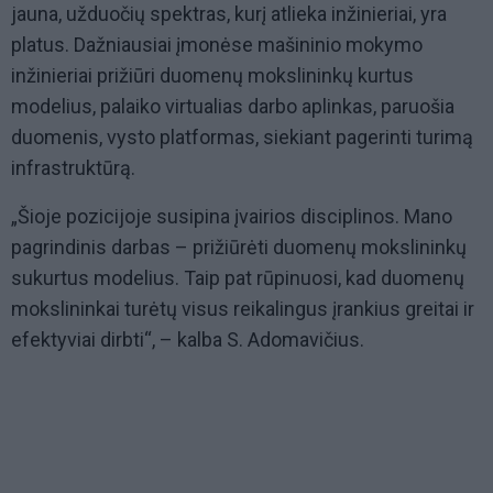
jauna, užduočių spektras, kurį atlieka inžinieriai, yra
platus. Dažniausiai įmonėse mašininio mokymo
inžinieriai prižiūri duomenų mokslininkų kurtus
modelius, palaiko virtualias darbo aplinkas, paruošia
duomenis, vysto platformas, siekiant pagerinti turimą
infrastruktūrą.
„Šioje pozicijoje susipina įvairios disciplinos. Mano
pagrindinis darbas – prižiūrėti duomenų mokslininkų
sukurtus modelius. Taip pat rūpinuosi, kad duomenų
mokslininkai turėtų visus reikalingus įrankius greitai ir
efektyviai dirbti“, – kalba S. Adomavičius.