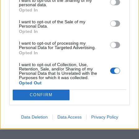
I want to opt-out of the Sharing of my
„Būtent dėl jos aš galėjau skirti daug laiko naujos
personal data.
Opted In
srities pažinimui, nes jei ne jis, kažin ar būčiau tiek
daug laiko skyręs studijoms, kiek tuo metu skyriau.
I want to opt-out of the Sale of my
Personal Data.
Kita vertus, aš tvirtai žinojau, ko aš noriu ir tikėjau
Opted In
savimi: turėjau viziją ir planą, kaip atsidursiu ten, kur
I want to opt-out of processing my
noriu būti“, – prisiminimais dalijasi jis.
Personal Data for Targeted Advertising.
Opted In
Keisti studijų kryptį S. Adomavičių paskatino
I want to opt-out of Collection, Use,
nuolatinis savęs ieškojimas ir noras daryti
Retention, Sale, and/or Sharing of my
Personal Data that Is Unrelated with the
prasmingus darbus, tačiau jis ilgą laiką nežinojo, kas
Purposes for which it was collected.
Opted Out
tai galėtų būti ir tik smalsumas jį atvedė į dabartinę
poziciją.
CONFIRM
Data Deletion
Data Access
Privacy Policy