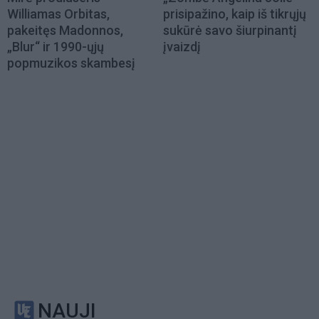
Williamas Orbitas,
prisipažino, kaip iš tikrųjų
pakeitęs Madonnos,
sukūrė savo šiurpinantį
„Blur“ ir 1990-ųjų
įvaizdį
popmuzikos skambesį
NAUJI