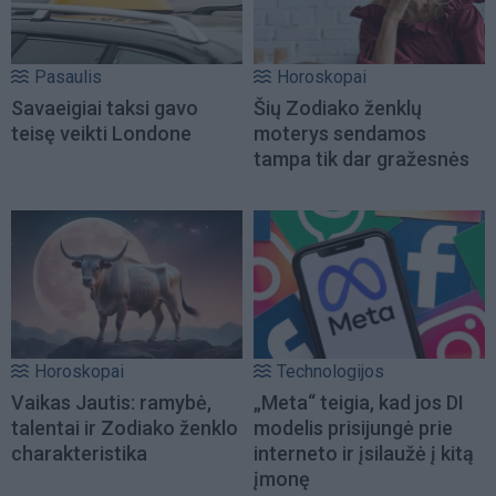
Pasaulis
Horoskopai
Savaeigiai taksi gavo
Šių Zodiako ženklų
teisę veikti Londone
moterys sendamos
tampa tik dar gražesnės
Horoskopai
Technologijos
Vaikas Jautis: ramybė,
„Meta“ teigia, kad jos DI
talentai ir Zodiako ženklo
modelis prisijungė prie
charakteristika
interneto ir įsilaužė į kitą
įmonę