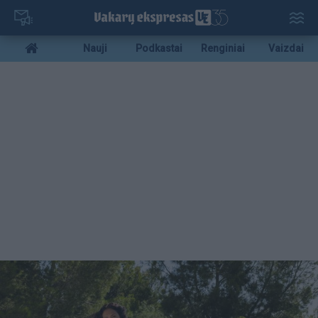
Pereiti
į
pagrindinį
Mobile
Nauji
Podkastai
Renginiai
Vaizdai
turinį
menu
bottom