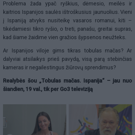
Problema žada ypač ryškius, dėmesio, meilės ir
kaitrios Ispanijos saulės ištroškusius jaunuolius. Vieni
į Ispaniją atvyks nusiteikę vasaros romanui, kiti –
tikėdamiesi tikro ryšio, o treti, panašu, greitai supras,
kad šiame žaidime vien gražios šypsenos neužteks.
Ar Ispanijos viloje gims tikras tobulas mačas? Ar
dalyviai atsilaikys prieš pavydą, visą parą stebinčias
kameras ir negailestingus žiūrovų sprendimus?
Realybės šou „Tobulas mačas. Ispanija“ – jau nuo
šiandien, 19 val., tik per Go3 televiziją