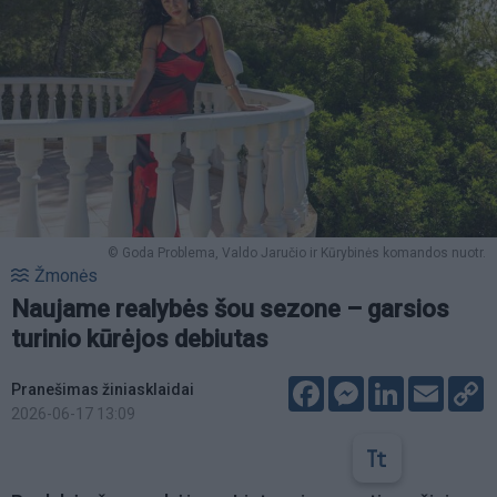
© Goda Problema, Valdo Jaručio ir Kūrybinės komandos nuotr.
Žmonės
Naujame realybės šou sezone – garsios
turinio kūrėjos debiutas
Facebook
Messenger
LinkedIn
Email
C
Pranešimas žiniasklaidai
L
2026-06-17 13:09