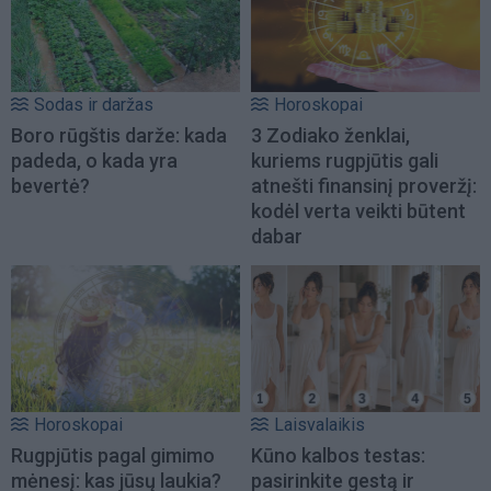
Sodas ir daržas
Horoskopai
Boro rūgštis darže: kada
3 Zodiako ženklai,
padeda, o kada yra
kuriems rugpjūtis gali
bevertė?
atnešti finansinį proveržį:
kodėl verta veikti būtent
dabar
Horoskopai
Laisvalaikis
Rugpjūtis pagal gimimo
Kūno kalbos testas:
mėnesį: kas jūsų laukia?
pasirinkite gestą ir