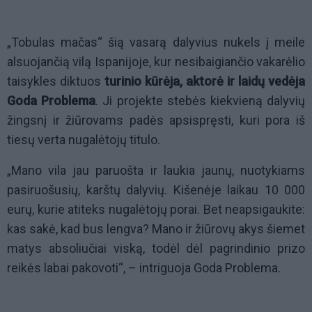
„Tobulas mačas“ šią vasarą dalyvius nukels į meile
alsuojančią vilą Ispanijoje, kur nesibaigiančio vakarėlio
taisykles diktuos
turinio kūrėja, aktorė ir laidų vedėja
Goda Problema
. Ji projekte stebės kiekvieną dalyvių
žingsnį ir žiūrovams padės apsispręsti, kuri pora iš
tiesų verta nugalėtojų titulo.
„Mano vila jau paruošta ir laukia jaunų, nuotykiams
pasiruošusių, karštų dalyvių. Kišenėje laikau 10 000
eurų, kurie atiteks nugalėtojų porai. Bet neapsigaukite:
kas sakė, kad bus lengva? Mano ir žiūrovų akys šiemet
matys absoliučiai viską, todėl dėl pagrindinio prizo
reikės labai pakovoti“, – intriguoja Goda Problema.