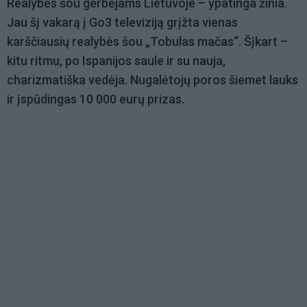
Realybės šou gerbėjams Lietuvoje – ypatinga žinia.
Jau šį vakarą į Go3 televiziją grįžta vienas
karščiausių realybės šou „Tobulas mačas“. Šįkart –
kitu ritmu, po Ispanijos saule ir su nauja,
charizmatiška vedėja. Nugalėtojų poros šiemet lauks
ir įspūdingas 10 000 eurų prizas.