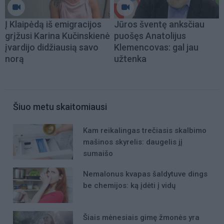
Į Klaipėdą iš emigracijos
Jūros šventę anksčiau
grįžusi Karina Kučinskienė
puošęs Anatolijus
įvardijo didžiausią savo
Klemencovas: gal jau
norą
užtenka
Šiuo metu skaitomiausi
Kam reikalingas trečiasis skalbimo
mašinos skyrelis: daugelis jį
sumaišo
Nemalonus kvapas šaldytuve dings
be chemijos: ką įdėti į vidų
Šiais mėnesiais gimę žmonės yra