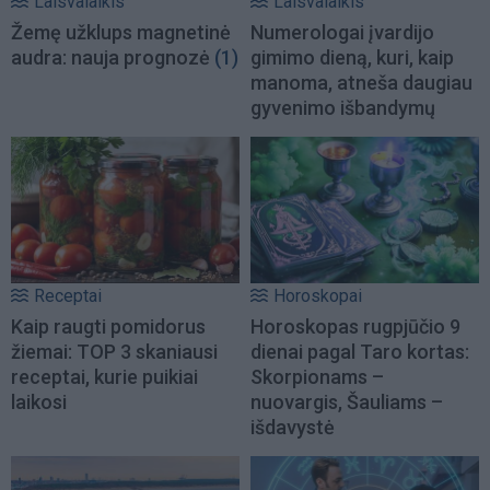
Laisvalaikis
Laisvalaikis
Žemę užklups magnetinė
Numerologai įvardijo
audra: nauja prognozė
(1)
gimimo dieną, kuri, kaip
manoma, atneša daugiau
gyvenimo išbandymų
Receptai
Horoskopai
Kaip raugti pomidorus
Horoskopas rugpjūčio 9
žiemai: TOP 3 skaniausi
dienai pagal Taro kortas:
receptai, kurie puikiai
Skorpionams –
laikosi
nuovargis, Šauliams –
išdavystė