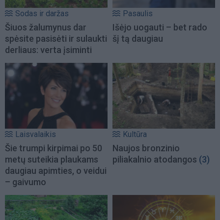
Sodas ir daržas
Pasaulis
Šiuos žalumynus dar
Išėjo uogauti – bet rado
spėsite pasisėti ir sulaukti
šį tą daugiau
derliaus: verta įsiminti
Laisvalaikis
Kultūra
Šie trumpi kirpimai po 50
Naujos bronzinio
metų suteikia plaukams
piliakalnio atodangos
(3)
daugiau apimties, o veidui
– gaivumo