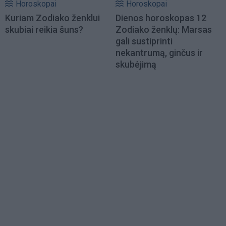
Horoskopai
Horoskopai
Kuriam Zodiako ženklui
Dienos horoskopas 12
skubiai reikia šuns?
Zodiako ženklų: Marsas
gali sustiprinti
nekantrumą, ginčus ir
skubėjimą
Load