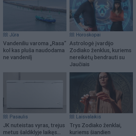
Jūra
Horoskopai
Vandeniliu varoma „Rasa“
Astrologė įvardijo
kol kas pluša naudodama
Zodiako ženklus, kuriems
ne vandenilį
nereikėtų bendrauti su
Jaučiais
Pasaulis
Laisvalaikis
JK nuteistas vyras, trejus
Trys Zodiako ženklai,
metus šaldiklyje laikęs...
kuriems šiandien