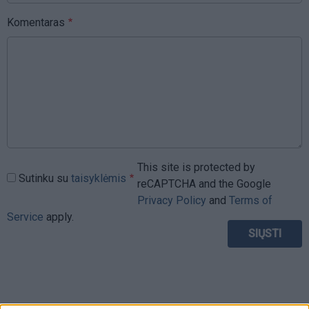
Komentaras
This site is protected by
Sutinku su
taisyklėmis
reCAPTCHA and the Google
Privacy Policy
and
Terms of
Service
apply.