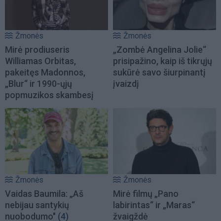
Žmonės
Žmonės
Mirė prodiuseris
„Zombė Angelina Jolie“
Williamas Orbitas,
prisipažino, kaip iš tikrųjų
pakeitęs Madonnos,
sukūrė savo šiurpinantį
„Blur“ ir 1990-ųjų
įvaizdį
popmuzikos skambesį
Žmonės
Žmonės
Vaidas Baumila: „Aš
Mirė filmų „Pano
nebijau santykių
labirintas“ ir „Maras“
nuobodumo"
(4)
žvaigždė