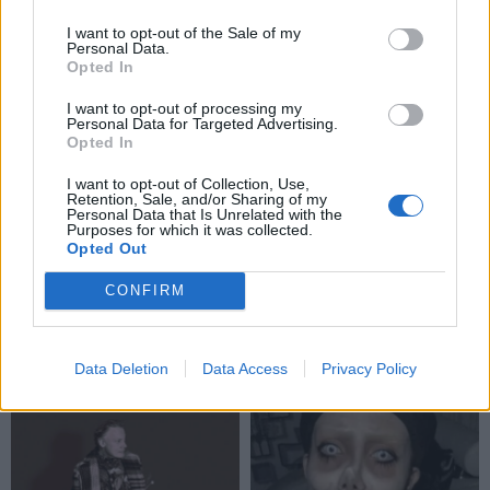
baigti narkotikų
prisiminė, iki ko nuvedė
I want to opt-out of the Sale of my
disponavimu įtariamo
desperatiškas noras
Personal Data.
Olego Šurajevo bylos
sulieknėti: apie pasekmes
Opted In
negalvojau
I want to opt-out of processing my
Personal Data for Targeted Advertising.
Opted In
I want to opt-out of Collection, Use,
Retention, Sale, and/or Sharing of my
Personal Data that Is Unrelated with the
Purposes for which it was collected.
Opted Out
Žmonės
Žmonės
CONFIRM
Po skaudžių išgyvenimų
Kristina Meseguer
dėl dingusio augintinio –
pasidalijo vaizdeliu iš
žinia iš Ruslano Kirilkino
lovos: šalia – naujas
Data Deletion
Data Access
Privacy Policy
(3)
mylimasis
(1)