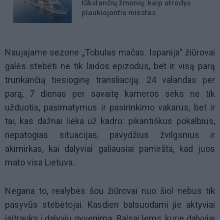
tūkstančių žmonių: kaip atrodys
plaukiojantis miestas
Naujajame sezone „Tobulas mačas. Ispanija“ žiūrovai
galės stebėti ne tik laidos epizodus, bet ir visą parą
trunkančią tiesioginę transliaciją. 24 valandas per
parą, 7 dienas per savaitę kameros seks ne tik
užduotis, pasimatymus ir pasirinkimo vakarus, bet ir
tai, kas dažnai lieka už kadro: pikantiškus pokalbius,
nepatogias situacijas, pavydžius žvilgsnius ir
akimirkas, kai dalyviai galiausiai pamiršta, kad juos
mato visa Lietuva.
Negana to, realybės šou žiūrovai nuo šiol nebus tik
pasyvūs stebėtojai. Kasdien balsuodami jie aktyviai
įsitrauks į dalyvių gyvenimą. Balsai lems, kurie dalyviai